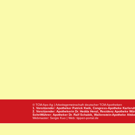
© TCM-Apo Ag | Arbeitsgemeinschaft deutscher TCM-Apotheken
1. Vorsitzender: Apotheker Patrick Kwik,
Congress-Apotheke
Karlsru
2. Vorsitzender: Apothekerin Dr. Hedda Henzl,
Residenz Apotheke
Wür
Schriftführer: Apotheker Dr. Ralf Schabik,
Wallenstein-Apotheke
Altdor
Webmaster:
Sergio Kuo
| Web:
tippen-portal.de