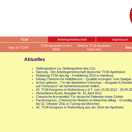
TCM
Arbeitsgemeinschaft
Impressum
TCM-Apotheke in Ihre
Welche TCM-Apotheke
Was ist TCM?
Aktu
Nähe
kann was
Aktuelles
Stellungnahne zur Stellungnahne des LGL
Satzung - Der Arbeitsgemeinschaft deutscher TCM-Apotheken
Einladung TCM-Apo Ag - Fortbildung 2014 in Hamburg
Infotag Chinesische Heilpflanzen – Qualität erzeugen: vom Saatgut
Schon gelesen...? In der Apotheken-Umschau – Ausgabe A Oktober 2
auf Chinesisch“ ein bemerkenswerter Artikel...
43. TCM-Kongress in Rothenburg o.d.T. vom 15.05.2012 - 20.05.2
HerbaSinica Kurier, Ausgabe Nr. 43, April 2012
Chinesiche Arzneimittel: Für deutsche Patienten keine Gefahr
Fachkongress „Chinesische Medizin im klinischen Alltag – Grund
bis 02. Oktober 2011 in Tutzing bei München
42. TCM-Kongress in Rothenburg aus der Sicht der Apotheke