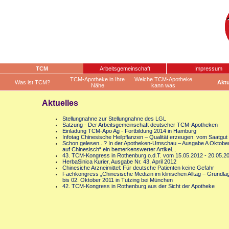
TCM
Arbeitsgemeinschaft
Impressum
TCM-Apotheke in Ihre
Welche TCM-Apotheke
Was ist TCM?
Aktu
Nähe
kann was
Aktuelles
Stellungnahne zur Stellungnahne des LGL
Satzung - Der Arbeitsgemeinschaft deutscher TCM-Apotheken
Einladung TCM-Apo Ag - Fortbildung 2014 in Hamburg
Infotag Chinesische Heilpflanzen – Qualität erzeugen: vom Saatgut
Schon gelesen...? In der Apotheken-Umschau – Ausgabe A Oktober 2
auf Chinesisch“ ein bemerkenswerter Artikel...
43. TCM-Kongress in Rothenburg o.d.T. vom 15.05.2012 - 20.05.2
HerbaSinica Kurier, Ausgabe Nr. 43, April 2012
Chinesiche Arzneimittel: Für deutsche Patienten keine Gefahr
Fachkongress „Chinesische Medizin im klinischen Alltag – Grund
bis 02. Oktober 2011 in Tutzing bei München
42. TCM-Kongress in Rothenburg aus der Sicht der Apotheke