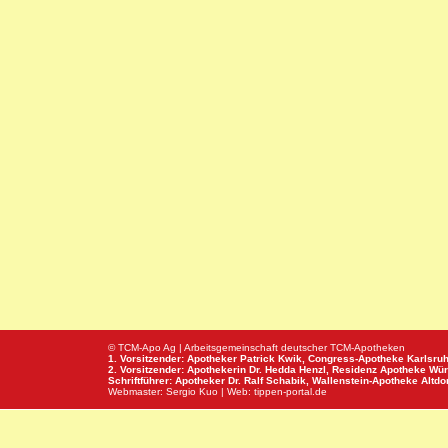
© TCM-Apo Ag | Arbeitsgemeinschaft deutscher TCM-Apotheken
1. Vorsitzender: Apotheker Patrick Kwik,
Congress-Apotheke
Karlsru
2. Vorsitzender: Apothekerin Dr. Hedda Henzl,
Residenz Apotheke
Wür
Schriftführer: Apotheker Dr. Ralf Schabik,
Wallenstein-Apotheke
Altdor
Webmaster:
Sergio Kuo
| Web:
tippen-portal.de