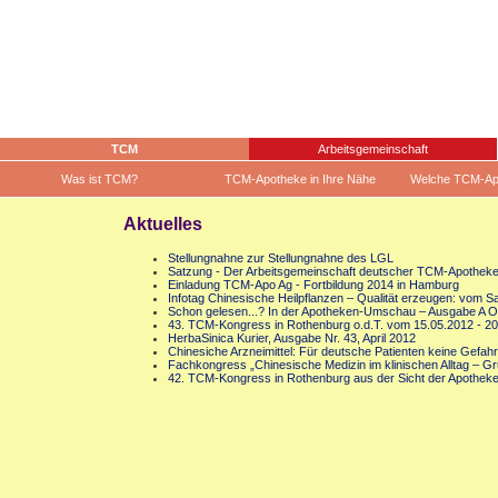
TCM
Arbeitsgemeinschaft
Was ist TCM?
TCM-Apotheke in Ihre Nähe
Welche TCM-Ap
Aktuelles
Stellungnahne zur Stellungnahne des LGL
Satzung - Der Arbeitsgemeinschaft deutscher TCM-Apothek
Einladung TCM-Apo Ag - Fortbildung 2014 in Hamburg
Infotag Chinesische Heilpflanzen – Qualität erzeugen: vom S
Schon gelesen...? In der Apotheken-Umschau – Ausgabe A Okto
43. TCM-Kongress in Rothenburg o.d.T. vom 15.05.2012 - 2
HerbaSinica Kurier, Ausgabe Nr. 43, April 2012
Chinesiche Arzneimittel: Für deutsche Patienten keine Gefahr
Fachkongress „Chinesische Medizin im klinischen Alltag – 
42. TCM-Kongress in Rothenburg aus der Sicht der Apothek