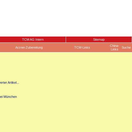
TCM AG Intern
Sitemap
China-
Arznei-Zubereitung
TCM-Links
Suche
Links
er Artikel...
 bei München