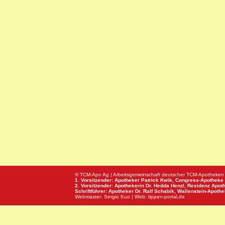
© TCM-Apo Ag | Arbeitsgemeinschaft deutscher TCM-Apotheken
1. Vorsitzender: Apotheker Patrick Kwik,
Congress-Apotheke
2. Vorsitzender: Apothekerin Dr. Hedda Henzl,
Residenz Apot
Schriftführer: Apotheker Dr. Ralf Schabik,
Wallenstein-Apoth
Webmaster:
Sergio Kuo
| Web:
tippen-portal.de