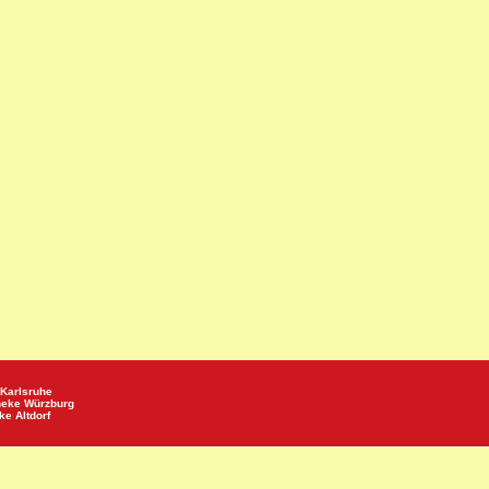
Karlsruhe
heke
Würzburg
eke
Altdorf