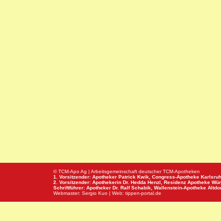
© TCM-Apo Ag | Arbeitsgemeinschaft deutscher TCM-Apotheken
1. Vorsitzender: Apotheker Patrick Kwik,
Congress-Apotheke
Karlsru
2. Vorsitzender: Apothekerin Dr. Hedda Henzl,
Residenz Apotheke
Wür
Schriftführer: Apotheker Dr. Ralf Schabik,
Wallenstein-Apotheke
Altdor
Webmaster:
Sergio Kuo
| Web:
tippen-portal.de