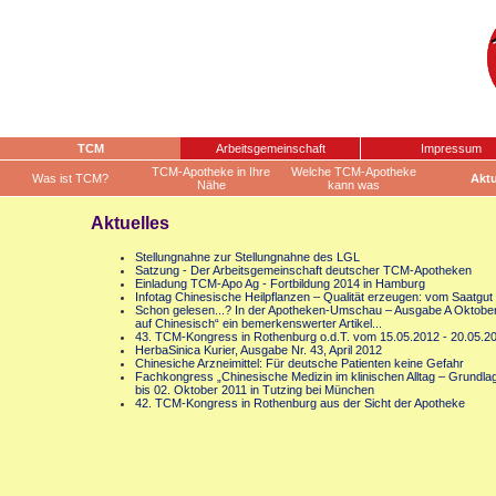
TCM
Arbeitsgemeinschaft
Impressum
TCM-Apotheke in Ihre
Welche TCM-Apotheke
Was ist TCM?
Aktu
Nähe
kann was
Aktuelles
Stellungnahne zur Stellungnahne des LGL
Satzung - Der Arbeitsgemeinschaft deutscher TCM-Apotheken
Einladung TCM-Apo Ag - Fortbildung 2014 in Hamburg
Infotag Chinesische Heilpflanzen – Qualität erzeugen: vom Saatgut
Schon gelesen...? In der Apotheken-Umschau – Ausgabe A Oktober 2
auf Chinesisch“ ein bemerkenswerter Artikel...
43. TCM-Kongress in Rothenburg o.d.T. vom 15.05.2012 - 20.05.2
HerbaSinica Kurier, Ausgabe Nr. 43, April 2012
Chinesiche Arzneimittel: Für deutsche Patienten keine Gefahr
Fachkongress „Chinesische Medizin im klinischen Alltag – Grund
bis 02. Oktober 2011 in Tutzing bei München
42. TCM-Kongress in Rothenburg aus der Sicht der Apotheke