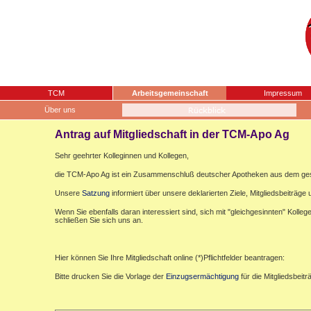
TCM
Arbeitsgemeinschaft
Impressum
Über uns
Antrag auf Mitgliedschaft in der TCM-Apo Ag
Sehr geehrter Kolleginnen und Kollegen,
die TCM-Apo Ag ist ein Zusammenschluß deutscher Apotheken aus dem gesa
Unsere
Satzung
informiert über unsere deklarierten Ziele, Mitgliedsbeiträge u
Wenn Sie ebenfalls daran interessiert sind, sich mit "gleichgesinnten" Koll
schließen Sie sich uns an.
Hier können Sie Ihre Mitgliedschaft online (*)Pflichtfelder beantragen:
Bitte drucken Sie die Vorlage der
Einzugsermächtigung
für die Mitgliedsbeit