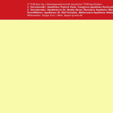
© TCM-Apo Ag | Arbeitsgemeinschaft deutscher TCM-Apotheken
1. Vorsitzender: Apotheker Patrick Kwik,
Congress-Apotheke
Karlsru
2. Vorsitzender: Apothekerin Dr. Hedda Henzl,
Residenz Apotheke
Wür
Schriftführer: Apotheker Dr. Ralf Schabik,
Wallenstein-Apotheke
Altdor
Webmaster:
Sergio Kuo
| Web:
tippen-portal.de