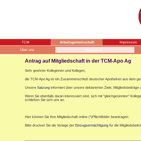
TCM
Arbeitsgemeinschaft
Impressum
Über uns
Antrag auf Mitgliedschaft in der TCM-Apo Ag
Sehr geehrter Kolleginnen und Kollegen,
die TCM-Apo Ag ist ein Zusammenschluß deutscher Apotheken aus dem gesa
Unsere
Satzung
informiert über unsere deklarierten Ziele, Mitgliedsbeiträge u
Wenn Sie ebenfalls daran interessiert sind, sich mit "gleichgesinnten" Koll
schließen Sie sich uns an.
Hier können Sie Ihre Mitgliedschaft online (*)Pflichtfelder beantragen:
Bitte drucken Sie die Vorlage der
Einzugsermächtigung
für die Mitgliedsbeit