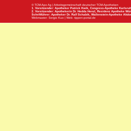
© TCM-Apo Ag | Arbeitsgemeinschaft deutscher TCM-Apotheken
1. Vorsitzender: Apotheker Patrick Kwik,
Congress-Apotheke
Karlsru
2. Vorsitzender: Apothekerin Dr. Hedda Henzl,
Residenz Apotheke
Wür
Schriftführer: Apotheker Dr. Ralf Schabik,
Wallenstein-Apotheke
Altdor
Webmaster:
Sergio Kuo
| Web:
tippen-portal.de