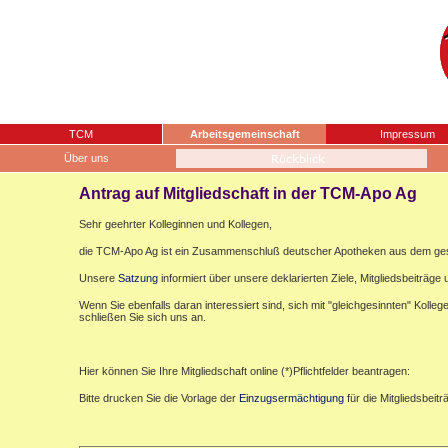
TCM
Arbeitsgemeinschaft
Impressum
Über uns
Antrag auf Mitgliedschaft in der TCM-Apo Ag
Sehr geehrter Kolleginnen und Kollegen,
die TCM-Apo Ag ist ein Zusammenschluß deutscher Apotheken aus dem gesa
Unsere
Satzung
informiert über unsere deklarierten Ziele, Mitgliedsbeiträge u
Wenn Sie ebenfalls daran interessiert sind, sich mit "gleichgesinnten" Koll
schließen Sie sich uns an.
Hier können Sie Ihre Mitgliedschaft online (*)Pflichtfelder beantragen:
Bitte drucken Sie die Vorlage der
Einzugsermächtigung
für die Mitgliedsbeit