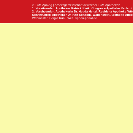
© TCM-Apo Ag | Arbeitsgemeinschaft deutscher TCM-Apotheken
1. Vorsitzender: Apotheker Patrick Kwik,
Congress-Apotheke
Karlsru
2. Vorsitzender: Apothekerin Dr. Hedda Henzl,
Residenz Apotheke
Wür
Schriftführer: Apotheker Dr. Ralf Schabik,
Wallenstein-Apotheke
Altdor
Webmaster:
Sergio Kuo
| Web:
tippen-portal.de