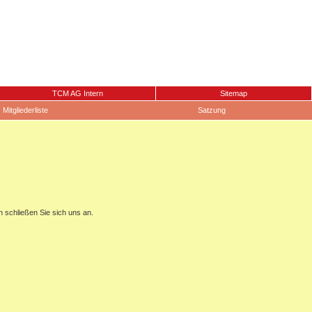
TCM AG Intern
Sitemap
Mitgliederliste
Satzung
n schließen Sie sich uns an.