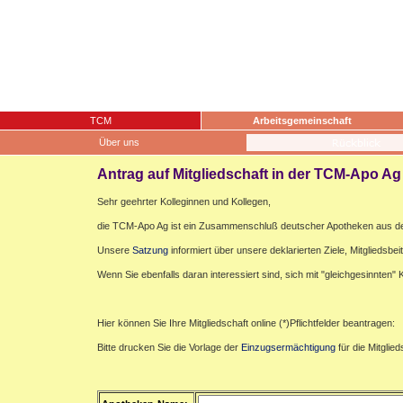
TCM
Arbeitsgemeinschaft
Über uns
Antrag auf Mitgliedschaft in der TCM-Apo Ag
Sehr geehrter Kolleginnen und Kollegen,
die TCM-Apo Ag ist ein Zusammenschluß deutscher Apotheken aus de
Unsere
Satzung
informiert über unsere deklarierten Ziele, Mitgliedsbei
Wenn Sie ebenfalls daran interessiert sind, sich mit "gleichgesinnten
Hier können Sie Ihre Mitgliedschaft online (*)Pflichtfelder beantragen:
Bitte drucken Sie die Vorlage der
Einzugsermächtigung
für die Mitglie