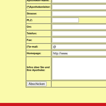
Apotheken-Name:
(*)Apothekenleiter:
Strasse:
PLZ:
Ort:
Telefon:
Fax:
(*)e-mail:
Homepage:
Infos über Sie und
Ihre Apotheke: