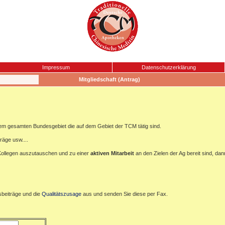
Impressum
Datenschutzerklärung
Mitgliedschaft (Antrag)
m gesamten Bundesgebiet die auf dem Gebiet der TCM tätig sind.
träge usw....
" Kollegen auszutauschen und zu einer
aktiven
Mitarbeit
an den Zielen der Ag bereit sind, dan
dsbeiträge und die
Qualitätszusage
aus und senden Sie diese per Fax.