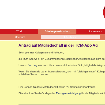
TCM
Arbeitsgemeinschaft
Impressum
Über uns
Antrag auf Mitgliedschaft in der TCM-Apo Ag
Sehr geehrter Kolleginnen und Kollegen,
die TCM-Apo Ag ist ein Zusammenschluß deutscher Apotheken aus dem gesa
Unsere
Satzung
informiert über unsere deklarierten Ziele, Mitgliedsbeiträge u
Wenn Sie ebenfalls daran interessiert sind, sich mit "gleichgesinnten" Koll
schließen Sie sich uns an.
Hier können Sie Ihre Mitgliedschaft online (*)Pflichtfelder beantragen:
Bitte drucken Sie die Vorlage der
Einzugsermächtigung
für die Mitgliedsbeit