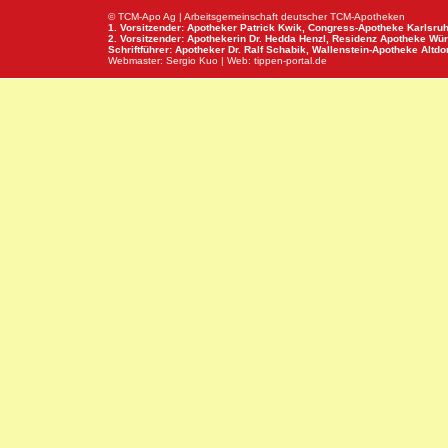
© TCM-Apo Ag | Arbeitsgemeinschaft deutscher TCM-Apotheken
1. Vorsitzender: Apotheker Patrick Kwik,
Congress-Apotheke
Karlsru
2. Vorsitzender: Apothekerin Dr. Hedda Henzl,
Residenz Apotheke
Wür
Schriftführer: Apotheker Dr. Ralf Schabik,
Wallenstein-Apotheke
Altdor
Webmaster:
Sergio Kuo
| Web:
tippen-portal.de