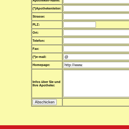
Apotheken-Name:
(*)Apothekenleiter:
Strasse:
PLZ:
Ort:
Telefon:
Fax:
(*)e-mail:
Homepage:
Infos über Sie und
Ihre Apotheke: