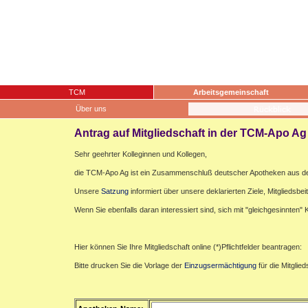
TCM
Arbeitsgemeinschaft
Über uns
Antrag auf Mitgliedschaft in der TCM-Apo Ag
Sehr geehrter Kolleginnen und Kollegen,
die TCM-Apo Ag ist ein Zusammenschluß deutscher Apotheken aus de
Unsere
Satzung
informiert über unsere deklarierten Ziele, Mitgliedsbei
Wenn Sie ebenfalls daran interessiert sind, sich mit "gleichgesinnten
Hier können Sie Ihre Mitgliedschaft online (*)Pflichtfelder beantragen:
Bitte drucken Sie die Vorlage der
Einzugsermächtigung
für die Mitglie