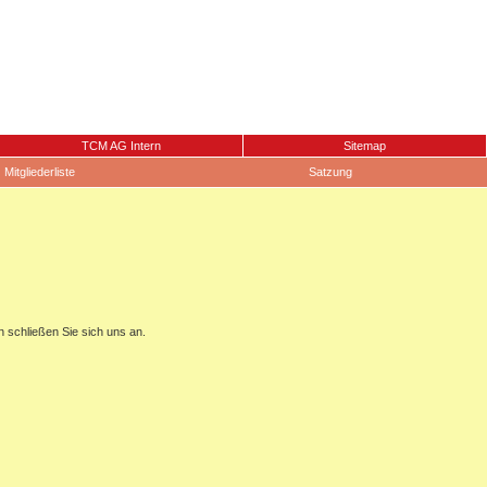
TCM AG Intern
Sitemap
Mitgliederliste
Satzung
n schließen Sie sich uns an.