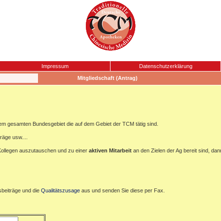
Impressum
Datenschutzerklärung
Mitgliedschaft (Antrag)
m gesamten Bundesgebiet die auf dem Gebiet der TCM tätig sind.
träge usw....
" Kollegen auszutauschen und zu einer
aktiven
Mitarbeit
an den Zielen der Ag bereit sind, dan
dsbeiträge und die
Qualitätszusage
aus und senden Sie diese per Fax.