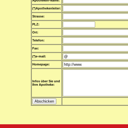
Apotheken-Name:
(*)Apothekenleiter:
Strasse:
PLZ:
Ort:
Telefon:
Fax:
(*)e-mail:
Homepage:
Infos über Sie und
Ihre Apotheke: