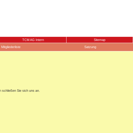
TCM AG Intern
Sitemap
Mitgliederliste
Satzung
n schließen Sie sich uns an.