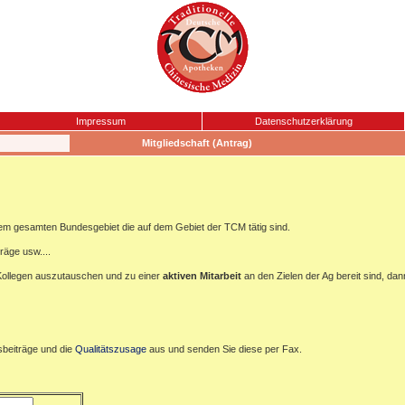
Impressum
Datenschutzerklärung
Mitgliedschaft (Antrag)
m gesamten Bundesgebiet die auf dem Gebiet der TCM tätig sind.
träge usw....
" Kollegen auszutauschen und zu einer
aktiven
Mitarbeit
an den Zielen der Ag bereit sind, dan
dsbeiträge und die
Qualitätszusage
aus und senden Sie diese per Fax.