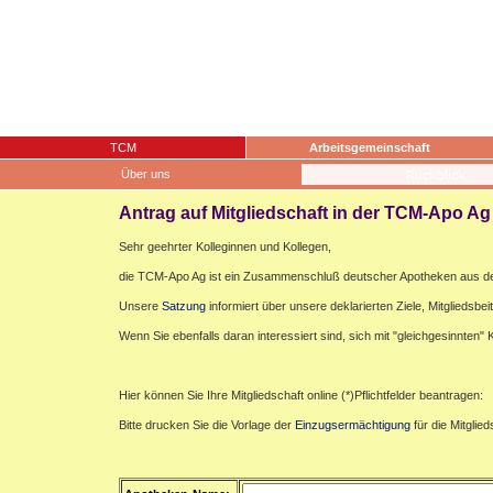
TCM
Arbeitsgemeinschaft
Über uns
Antrag auf Mitgliedschaft in der TCM-Apo Ag
Sehr geehrter Kolleginnen und Kollegen,
die TCM-Apo Ag ist ein Zusammenschluß deutscher Apotheken aus de
Unsere
Satzung
informiert über unsere deklarierten Ziele, Mitgliedsbei
Wenn Sie ebenfalls daran interessiert sind, sich mit "gleichgesinnten
Hier können Sie Ihre Mitgliedschaft online (*)Pflichtfelder beantragen:
Bitte drucken Sie die Vorlage der
Einzugsermächtigung
für die Mitglie