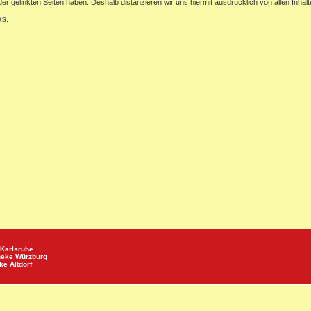
e der gelinkten Seiten haben. Deshalb distanzieren wir uns hiermit ausdrücklich von allen In
ks.
Karlsruhe
heke
Würzburg
eke
Altdorf