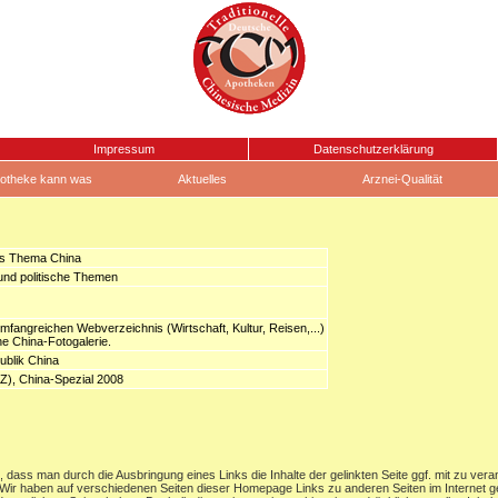
Impressum
Datenschutzerklärung
otheke kann was
Aktuelles
Arznei-Qualität
as Thema China
 und politische Themen
fangreichen Webverzeichnis (Wirtschaft, Kultur, Reisen,...)
e China-Fotogalerie.
publik China
AZ), China-Spezial 2008
dass man durch die Ausbringung eines Links die Inhalte der gelinkten Seite ggf. mit zu vera
Wir haben auf verschiedenen Seiten dieser Homepage Links zu anderen Seiten im Internet gele