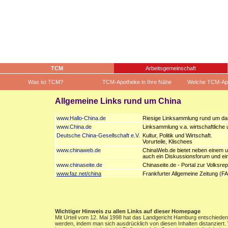
TCM
Arbeitsgemeinschaft
Was ist TCM?
TCM-Apotheke in Ihre Nähe
Welche TCM-Ap
Allgemeine Links rund um China
www.Hallo-China.de
Riesige Linksammlung rund um d
www.China.de
Linksammlung v.a. wirtschaftliche
Deutsche China-Gesellschaft e.V
.
Kultur, Politik und Wirtschaft.
Vorurteile, Klischees
www.chinaweb.de
ChinaWeb.de bietet neben einem um
auch ein Diskussionsforum und ein
www.chinaseite.de
Chinaseite.de - Portal zur Volksre
www.faz.net/china
Frankfurter Allgemeine Zeitung (F
Wichtiger Hinweis zu allen Links auf dieser Homepage
Mit Urteil vom 12. Mai 1998 hat das Landgericht Hamburg entschieden, 
werden, indem man sich ausdrücklich von diesen Inhalten distanziert. 