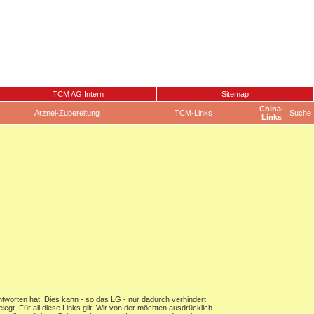
TCM AG Intern
Sitemap
China-
Arznei-Zubereitung
TCM-Links
Suche
Links
ntworten hat. Dies kann - so das LG - nur dadurch verhindert
gt. Für all diese Links gilt: Wir von der möchten ausdrücklich