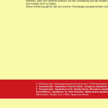
betonen, dass wir keinerlei Einfluss auf die Gestaltung und die Inhalt
ihre Inhalte nicht zu Eigen.
Diese Erklärung gilt für alle auf unserer Homepage ausgebrachten Lin
© TCM-Apo Ag | Arbeitsgemeinschaft deutscher TCM-Apotheken
1. Vorsitzender: Apotheker Patrick Kwik,
Congress-Apotheke
2. Vorsitzender: Apothekerin Dr. Hedda Henzl,
Residenz Apot
Schriftführer: Apotheker Dr. Ralf Schabik,
Wallenstein-Apoth
Webmaster:
Sergio Kuo
| Web:
tippen-portal.de