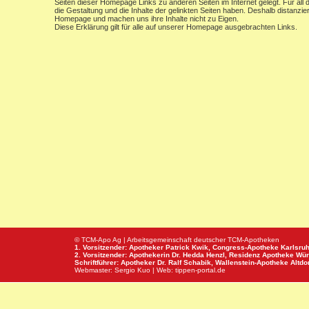
Seiten dieser Homepage Links zu anderen Seiten im Internet gelegt. Für all d
die Gestaltung und die Inhalte der gelinkten Seiten haben. Deshalb distanzier
Homepage und machen uns ihre Inhalte nicht zu Eigen.
Diese Erklärung gilt für alle auf unserer Homepage ausgebrachten Links.
© TCM-Apo Ag | Arbeitsgemeinschaft deutscher TCM-Apotheken
1. Vorsitzender: Apotheker Patrick Kwik,
Congress-Apotheke
Karlsru
2. Vorsitzender: Apothekerin Dr. Hedda Henzl,
Residenz Apotheke
Wür
Schriftführer: Apotheker Dr. Ralf Schabik,
Wallenstein-Apotheke
Altdor
Webmaster:
Sergio Kuo
| Web:
tippen-portal.de