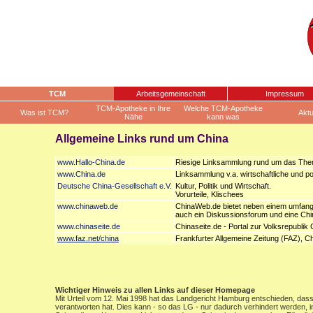
TCM
Arbeitsgemeinschaft
Impressum
TCM-Apotheke in Ihre
Welche TCM-Apotheke
Was ist TCM?
Aktu
Nähe
kann was
Allgemeine Links rund um China
www.Hallo-China.de
Riesige Linksammlung rund um das Th
www.China.de
Linksammlung v.a. wirtschaftliche und p
Deutsche China-Gesellschaft e.V
.
Kultur, Politik und Wirtschaft.
Vorurteile, Klischees
www.chinaweb.de
ChinaWeb.de bietet neben einem umfangre
auch ein Diskussionsforum und eine Chi
www.chinaseite.de
Chinaseite.de - Portal zur Volksrepublik 
www.faz.net/china
Frankfurter Allgemeine Zeitung (FAZ), C
Wichtiger Hinweis zu allen Links auf dieser Homepage
Mit Urteil vom 12. Mai 1998 hat das Landgericht Hamburg entschieden, dass m
verantworten hat. Dies kann - so das LG - nur dadurch verhindert werden, 