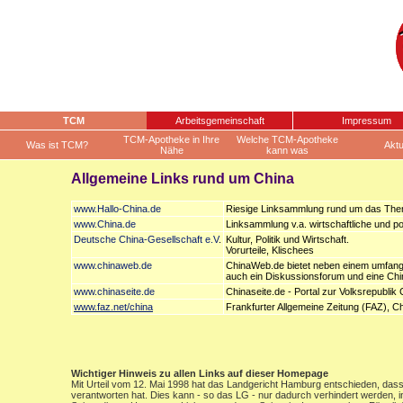
TCM
Arbeitsgemeinschaft
Impressum
TCM-Apotheke in Ihre
Welche TCM-Apotheke
Was ist TCM?
Aktu
Nähe
kann was
Allgemeine Links rund um China
www.Hallo-China.de
Riesige Linksammlung rund um das Th
www.China.de
Linksammlung v.a. wirtschaftliche und p
Deutsche China-Gesellschaft e.V
.
Kultur, Politik und Wirtschaft.
Vorurteile, Klischees
www.chinaweb.de
ChinaWeb.de bietet neben einem umfangre
auch ein Diskussionsforum und eine Chi
www.chinaseite.de
Chinaseite.de - Portal zur Volksrepublik 
www.faz.net/china
Frankfurter Allgemeine Zeitung (FAZ), C
Wichtiger Hinweis zu allen Links auf dieser Homepage
Mit Urteil vom 12. Mai 1998 hat das Landgericht Hamburg entschieden, dass m
verantworten hat. Dies kann - so das LG - nur dadurch verhindert werden, 