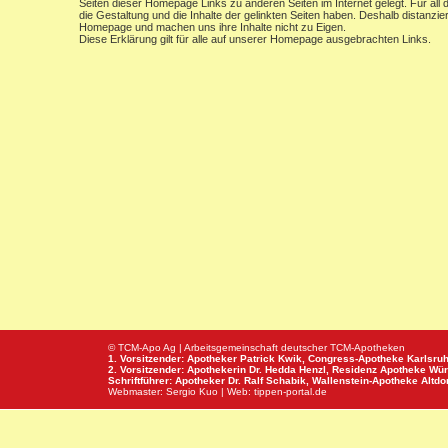
Seiten dieser Homepage Links zu anderen Seiten im Internet gelegt. Für all d
die Gestaltung und die Inhalte der gelinkten Seiten haben. Deshalb distanzier
Homepage und machen uns ihre Inhalte nicht zu Eigen.
Diese Erklärung gilt für alle auf unserer Homepage ausgebrachten Links.
© TCM-Apo Ag | Arbeitsgemeinschaft deutscher TCM-Apotheken
1. Vorsitzender: Apotheker Patrick Kwik,
Congress-Apotheke
Karlsru
2. Vorsitzender: Apothekerin Dr. Hedda Henzl,
Residenz Apotheke
Wür
Schriftführer: Apotheker Dr. Ralf Schabik,
Wallenstein-Apotheke
Altdor
Webmaster:
Sergio Kuo
| Web:
tippen-portal.de