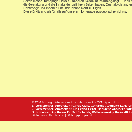
Seiten dieser Homepage Links zu anderen Seiten im Internet gelegt. Für all d
die Gestaltung und die Inhalte der gelinkten Seiten haben. Deshalb distanzier
Homepage und machen uns ihre Inhalte nicht zu Eigen.
Diese Erklärung gilt für alle auf unserer Homepage ausgebrachten Links.
© TCM-Apo Ag | Arbeitsgemeinschaft deutscher TCM-Apotheken
1. Vorsitzender: Apotheker Patrick Kwik,
Congress-Apotheke
Karlsru
2. Vorsitzender: Apothekerin Dr. Hedda Henzl,
Residenz Apotheke
Wür
Schriftführer: Apotheker Dr. Ralf Schabik,
Wallenstein-Apotheke
Altdor
Webmaster:
Sergio Kuo
| Web:
tippen-portal.de