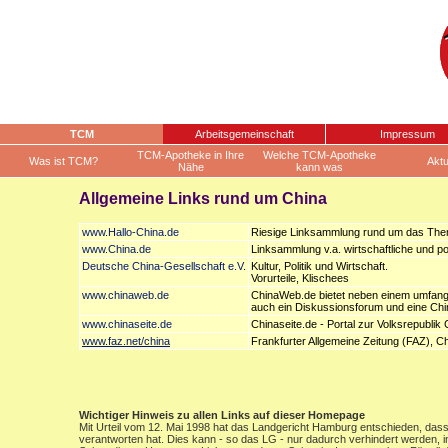
TCM
Arbeitsgemeinschaft
Impressum
TCM-Apotheke in Ihre
Welche TCM-Apotheke
Was ist TCM?
Aktu
Nähe
kann was
Allgemeine Links rund um China
www.Hallo-China.de
Riesige Linksammlung rund um das Th
www.China.de
Linksammlung v.a. wirtschaftliche und p
Deutsche China-Gesellschaft e.V
.
Kultur, Politik und Wirtschaft.
Vorurteile, Klischees
www.chinaweb.de
ChinaWeb.de bietet neben einem umfangre
auch ein Diskussionsforum und eine Chi
www.chinaseite.de
Chinaseite.de - Portal zur Volksrepublik 
www.faz.net/china
Frankfurter Allgemeine Zeitung (FAZ), C
Wichtiger Hinweis zu allen Links auf dieser Homepage
Mit Urteil vom 12. Mai 1998 hat das Landgericht Hamburg entschieden, dass m
verantworten hat. Dies kann - so das LG - nur dadurch verhindert werden, 