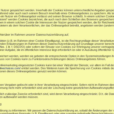
r Nutzer gespeichert werden. Innerhalb der Cookies können unterschiedliche Angaben gespei
ährend oder auch nach seinem Besuch innerhalb eines Onlineangebotes zu speichern. Als te
in Nutzer ein Onlineangebot verlässt und seinen Browser schließt. In einem solchen Cookie
sistent“ werden Cookies bezeichnet, die auch nach dem Schließen des Browsers gespeichert 
n in einem solchen Cookie die Interessen der Nutzer gespeichert werden, die für Reichw
ietern als dem Verantwortlichen, der das Onlineangebot betreibt, angeboten werden (andernf
hierüber im Rahmen unserer Datenschutzerklärung auf.
bitten (z.B. im Rahmen einer Cookie-Einwilligung), ist die Rechtsgrundlage dieser Verarbeitu
en Erläuterungen im Rahmen dieser Datenschutzerklärung auf Grundlage unserer berechtigt
bs. 1 lit. f. DSGVO) oder sofern der Einsatz von Cookies zur Erbringung unserer vertragsbezog
ufgabe, die im öffentlichen Interesse liegt erforderlich ist oder in Ausübung öffentlicher Gew
eichert werden, werden sie gebeten die entsprechende Option in den Systemeinstellungen i
luss von Cookies kann zu Funktionseinschränkungen dieses Onlineangebotes führen.
nemarketing eingesetzten Cookies kann bei einer Vielzahl der Dienste, vor allem im Fall d
linechoices.com/
erklärt werden. Des Weiteren kann die Speicherung von Cookies mittels de
ktionen dieses Onlineangebotes genutzt werden können.
en Vorgaben gelöscht oder in ihrer Verarbeitung eingeschränkt. Sofern nicht im Rahmen di
immung nicht mehr erforderlich sind und der Löschung keine gesetzlichen Aufbewahrungspfli
zlich zulässige Zwecke erforderlich sind, wird deren Verarbeitung eingeschränkt. D.h. die Da
ünden aufbewahrt werden müssen.
g
klärung zu informieren. Wir passen die Datenschutzerklärung an, sobald die Änderungen der 
ngshandlung Ihrerseits (z.B. Einwilligung) oder eine sonstige individuelle Benachrichtigung e