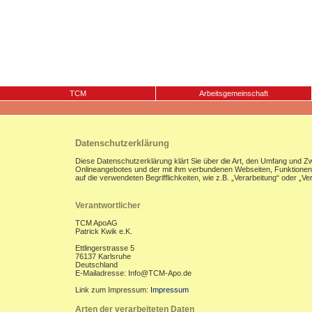
TCM
Arbeitsgemeinschaft
Datenschutzerklärung
Diese Datenschutzerklärung klärt Sie über die Art, den Umfang und 
Onlineangebotes und der mit ihm verbundenen Webseiten, Funktionen u
auf die verwendeten Begrifflichkeiten, wie z.B. „Verarbeitung“ oder „
Verantwortlicher
TCM ApoAG
Patrick Kwik e.K.
Ettlingerstrasse 5
76137 Karlsruhe
Deutschland
E-Mailadresse: Info@TCM-Apo.de
Link zum Impressum:
Impressum
Arten der verarbeiteten Daten