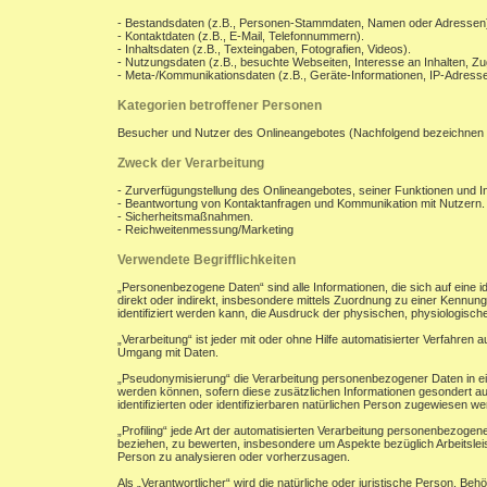
- Bestandsdaten (z.B., Personen-Stammdaten, Namen oder Adressen
- Kontaktdaten (z.B., E-Mail, Telefonnummern).
- Inhaltsdaten (z.B., Texteingaben, Fotografien, Videos).
- Nutzungsdaten (z.B., besuchte Webseiten, Interesse an Inhalten, Zug
- Meta-/Kommunikationsdaten (z.B., Geräte-Informationen, IP-Adresse
Kategorien betroffener Personen
Besucher und Nutzer des Onlineangebotes (Nachfolgend bezeichnen 
Zweck der Verarbeitung
- Zurverfügungstellung des Onlineangebotes, seiner Funktionen und In
- Beantwortung von Kontaktanfragen und Kommunikation mit Nutzern.
- Sicherheitsmaßnahmen.
- Reichweitenmessung/Marketing
Verwendete Begrifflichkeiten
„Personenbezogene Daten“ sind alle Informationen, die sich auf eine ide
direkt oder indirekt, insbesondere mittels Zuordnung zu einer Kenn
identifiziert werden kann, die Ausdruck der physischen, physiologischen
„Verarbeitung“ ist jeder mit oder ohne Hilfe automatisierter Verfahr
Umgang mit Daten.
„Pseudonymisierung“ die Verarbeitung personenbezogener Daten in ei
werden können, sofern diese zusätzlichen Informationen gesondert a
identifizierten oder identifizierbaren natürlichen Person zugewiesen w
„Profiling“ jede Art der automatisierten Verarbeitung personenbezoge
beziehen, zu bewerten, insbesondere um Aspekte bezüglich Arbeitsleist
Person zu analysieren oder vorherzusagen.
Als „Verantwortlicher“ wird die natürliche oder juristische Person, B