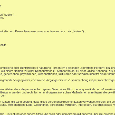
).
riffszeiten).
n).
wir die betroffenen Personen zusammenfassend auch als „Nutzer“).
halte.
ntifizierte oder identifizierbare natürliche Person (im Folgenden „betroffene Person“) beziehe
ung wie einem Namen, zu einer Kennnummer, zu Standortdaten, zu einer Online-Kennung (z.
, genetischen, psychischen, wirtschaftlichen, kulturellen oder sozialen Identität dieser natü
en ausgeführte Vorgang oder jede solche Vorgangsreihe im Zusammenhang mit personenbezogene
ner Weise, dass die personenbezogenen Daten ohne Hinzuziehung zusätzlicher Informatione
ufbewahrt werden und technischen und organisatorischen Maßnahmen unterliegen, die gewäh
erden.
ner Daten, die darin besteht, dass diese personenbezogenen Daten verwendet werden, um bes
ung, wirtschaftliche Lage, Gesundheit, persönliche Vorlieben, Interessen, Zuverlässigkeit, V
ehörde, Einrichtung oder andere Stelle, die allein oder gemeinsam mit anderen über die Zwec