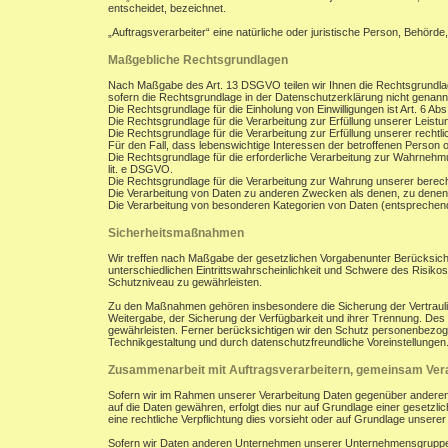
entscheidet, bezeichnet.
„Auftragsverarbeiter“ eine natürliche oder juristische Person, Behörde
Maßgebliche Rechtsgrundlagen
Nach Maßgabe des Art. 13 DSGVO teilen wir Ihnen die Rechtsgrundla
sofern die Rechtsgrundlage in der Datenschutzerklärung nicht genann
Die Rechtsgrundlage für die Einholung von Einwilligungen ist Art. 6 Abs
Die Rechtsgrundlage für die Verarbeitung zur Erfüllung unserer Leist
Die Rechtsgrundlage für die Verarbeitung zur Erfüllung unserer rechtlic
Für den Fall, dass lebenswichtige Interessen der betroffenen Person 
Die Rechtsgrundlage für die erforderliche Verarbeitung zur Wahrnehmung
lit. e DSGVO.
Die Rechtsgrundlage für die Verarbeitung zur Wahrung unserer berechti
Die Verarbeitung von Daten zu anderen Zwecken als denen, zu denen
Die Verarbeitung von besonderen Kategorien von Daten (entsprechen
Sicherheitsmaßnahmen
Wir treffen nach Maßgabe der gesetzlichen Vorgabenunter Berücksich
unterschiedlichen Eintrittswahrscheinlichkeit und Schwere des Risik
Schutzniveau zu gewährleisten.
Zu den Maßnahmen gehören insbesondere die Sicherung der Vertraulichk
Weitergabe, der Sicherung der Verfügbarkeit und ihrer Trennung. De
gewährleisten. Ferner berücksichtigen wir den Schutz personenbezog
Technikgestaltung und durch datenschutzfreundliche Voreinstellungen
Zusammenarbeit mit Auftragsverarbeitern, gemeinsam Vera
Sofern wir im Rahmen unserer Verarbeitung Daten gegenüber anderen P
auf die Daten gewähren, erfolgt dies nur auf Grundlage einer gesetzlich
eine rechtliche Verpflichtung dies vorsieht oder auf Grundlage unsere
Sofern wir Daten anderen Unternehmen unserer Unternehmensgruppe off