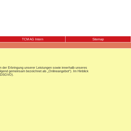
TCM AG Intern
Sitemap
 der Erbringung unserer Leistungen sowie innerhalb unseres
olgend gemeinsam bezeichnet als „Onlineangebot“). Im Hinblick
g (DSGVO).