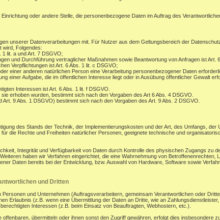
, Einrichtung oder andere Stelle, die personenbezogene Daten im Auftrag des Verantwortlichen
gen unserer Datenverarbeitungen mit. Für Nutzer aus dem Geltungsbereich der Datenschu
t wird, Folgendes:
. 1 lit. a und Art. 7 DSGVO;
ungen und Durchführung vertraglicher Maßnahmen sowie Beantwortung von Anfragen ist Art. 6
hen Verpflichtungen ist Art. 6 Abs. 1 lit. c DSGVO;
oder einer anderen natürlichen Person eine Verarbeitung personenbezogener Daten erforderli
 einer Aufgabe, die im öffentlichen Interesse liegt oder in Ausübung öffentlicher Gewalt erfo
gten Interessen ist Art. 6 Abs. 1 lit. f DSGVO.
 sie erhoben wurden, bestimmt sich nach den Vorgaben des Art 6 Abs. 4 DSGVO.
d Art. 9 Abs. 1 DSGVO) bestimmt sich nach den Vorgaben des Art. 9 Abs. 2 DSGVO.
tigung des Stands der Technik, der Implementierungskosten und der Art, des Umfangs, der
os für die Rechte und Freiheiten natürlicher Personen, geeignete technische und organisa
eit, Integrität und Verfügbarkeit von Daten durch Kontrolle des physischen Zugangs zu den
s Weiteren haben wir Verfahren eingerichtet, die eine Wahrnehmung von Betroffenenrechten
ener Daten bereits bei der Entwicklung, bzw. Auswahl von Hardware, Software sowie Verfa
.
ntwortlichen und Dritten
ersonen und Unternehmen (Auftragsverarbeitern, gemeinsam Verantwortlichen oder Dritten) o
en Erlaubnis (z.B. wenn eine Übermittlung der Daten an Dritte, wie an Zahlungsdienstleister, zu
r berechtigten Interessen (z.B. beim Einsatz von Beauftragten, Webhostern, etc.).
enbaren, übermitteln oder ihnen sonst den Zugriff gewähren, erfolgt dies insbesondere zu