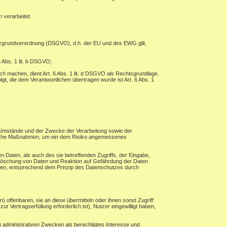
 verarbeitet.
tzgrundverordnung (DSGVO), d.h. der EU und des EWG gilt,
 Abs. 1 lit. b DSGVO;
ch machen, dient Art. 6 Abs. 1 lit. d DSGVO als Rechtsgrundlage.
lgt, die dem Verantwortlichen übertragen wurde ist Art. 6 Abs. 1
 Umstände und der Zwecke der Verarbeitung sowie der
torische Maßnahmen, um ein dem Risiko angemessenes
 Daten, als auch des sie betreffenden Zugriffs, der Eingabe,
, Löschung von Daten und Reaktion auf Gefährdung der Daten
hren, entsprechend dem Prinzip des Datenschutzes durch
ffenbaren, sie an diese übermitteln oder ihnen sonst Zugriff
r Vertragserfüllung erforderlich ist), Nutzer eingewilligt haben,
 administrativen Zwecken als berechtigtes Interesse und