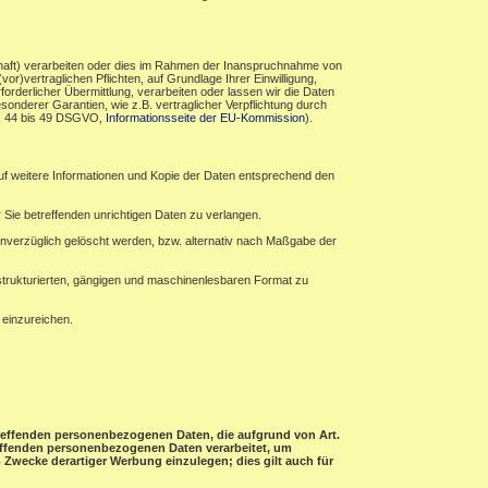
haft) verarbeiten oder dies im Rahmen der Inanspruchnahme von
r)vertraglichen Pflichten, auf Grundlage Ihrer Einwilligung,
forderlicher Übermittlung, verarbeiten oder lassen wir die Daten
sonderer Garantien, wie z.B. vertraglicher Verpflichtung durch
rt. 44 bis 49 DSGVO,
Informationsseite der EU-Kommission
).
auf weitere Informationen und Kopie der Daten entsprechend den
 Sie betreffenden unrichtigen Daten zu verlangen.
verzüglich gelöscht werden, bzw. alternativ nach Maßgabe der
 strukturierten, gängigen und maschinenlesbaren Format zu
 einzureichen.
etreffenden personenbezogenen Daten, die aufgrund von Art.
treffenden personenbezogenen Daten verarbeitet, um
Zwecke derartiger Werbung einzulegen; dies gilt auch für