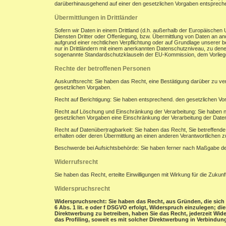
darüberhinausgehend auf einer den gesetzlichen Vorgaben entsprec
Übermittlungen in Drittländer
Sofern wir Daten in einem Drittland (d.h. außerhalb der Europäisch
Diensten Dritter oder Offenlegung, bzw. Übermittlung von Daten an and
aufgrund einer rechtlichen Verpflichtung oder auf Grundlage unserer be
nur in Drittländern mit einem anerkannten Datenschutzniveau, zu denen
sogenannte Standardschutzklauseln der EU-Kommission, dem Vorliegen
Rechte der betroffenen Personen
Auskunftsrecht: Sie haben das Recht, eine Bestätigung darüber zu ve
gesetzlichen Vorgaben.
Recht auf Berichtigung: Sie haben entsprechend. den gesetzlichen Vor
Recht auf Löschung und Einschränkung der Verarbeitung: Sie haben n
gesetzlichen Vorgaben eine Einschränkung der Verarbeitung der Date
Recht auf Datenübertragbarkeit: Sie haben das Recht, Sie betreffend
erhalten oder deren Übermittlung an einen anderen Verantwortlichen z
Beschwerde bei Aufsichtsbehörde: Sie haben ferner nach Maßgabe der
Widerrufsrecht
Sie haben das Recht, erteilte Einwilligungen mit Wirkung für die Zukunf
Widerspruchsrecht
Widerspruchsrecht: Sie haben das Recht, aus Gründen, die sich 
6 Abs. 1 lit. e oder f DSGVO erfolgt, Widerspruch einzulegen; d
Direktwerbung zu betreiben, haben Sie das Recht, jederzeit Wi
das Profiling, soweit es mit solcher Direktwerbung in Verbindung