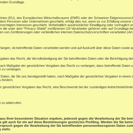
henden Grundlage.
en Union (EU), des Europäischen Wirtschaftsraums (EWR) oder der Schweizer Eidgenossensc
ere Personen oder Unternehmen geschieht, erfolgt dies nur, wenn es zur Erfüllung unserer (vo
rechtigten Interessen geschieht. Vorbehaltlich ausdrücklicher Einwilligung oder vertraglich er
 die unter dem "Privacy-Shield" zertifizierten US-Verarbeiter gehören oder auf Grundlage be
 von Zertifizierungen oder verbindlichen internen Datenschutzvorschriften verarbeiten (A
rlangen, ob betreffende Daten verarbeitet werden und auf Auskunft über diese Daten sowie 
gaben das Recht, die Vervollständigung der Sie betreffenden Daten oder die Berichtigung der
ach Maßgabe der gesetzlichen Vorgaben das Recht zu verlangen, dass betreffende Daten un
n zu verlangen.
e Daten, die Sie uns bereitgestellt haben, nach Maßgabe der gesetzlichen Vorgaben in einem
u fordern.
 gesetzlichen Vorgaben das Recht, eine Beschwerde bei der zuständigen Aufsichtsbehörde
t zu widerrufen.
aus Ihrer besonderen Situation ergeben, jederzeit gegen die Verarbeitung der Sie b
ies gilt auch für ein auf diese Bestimmungen gestütztes Profiling. Werden die Sie be
derspruch gegen die Verarbeitung der Sie betreffenden personenbezogenen Daten zum 
 steht.