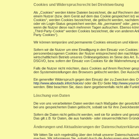
Cookies und Widerspruchsrecht bei Direktwerbung
Als „Cookies“ werden kleine Dateien bezeichnet, die auf Rechnern de
einem Nutzer (bzw. dem Gerät auf dem das Cookie gespeichert ist) w
Cookies“, werden Cookies bezeichnet, die gelöscht werden, nachdem e
oder ein Login-Status gespeichert werden. Als „permanent“ oder „per
wenn die Nutzer diese nach mehreren Tagen aufsuchen. Ebenso könne
„Third-Party-Cookie“ werden Cookies bezeichnet, die von anderen Anb
Party Cookies“).
Wir können temporäre und permanente Cookies einsetzen und klären 
Sofern wir die Nutzer um eine Einwilligung in den Einsatz von Cookies 
personenbezogenen Cookies der Nutzer entsprechend den nachfolgend
wirtschaftlichem Betrieb unseres Onlineangebotes im Sinne des Art. 6 A
DSGVO, bzw. sofern der Einsatz von Cookies für die Wahrnehmung einer A
Falls die Nutzer nicht möchten, dass Cookies auf ihrem Rechner gesp
den Systemeinstellungen des Browsers gelöscht werden. Der Aussch
Ein genereller Widerspruch gegen den Einsatz der zu Zwecken des Onli
http://www.aboutads.info/choices/
oder die EU-Seite
http://www.youron
werden. Bitte beachten Sie, dass dann gegebenenfalls nicht alle Fun
Löschung von Daten
Die von uns verarbeiteten Daten werden nach Maßgabe der gesetzlich
bei uns gespeicherten Daten gelöscht, sobald sie für ihre Zweckbest
Sofern die Daten nicht gelöscht werden, weil sie für andere und geset
Das gilt z.B. für Daten, die aus handels- oder steuerrechtlichen Gr
Änderungen und Aktualisierungen der Datenschutzerklärun
Wir bitten Sie sich regelmäßig über den Inhalt unserer Datenschutzer
machen. Wir informieren Sie, sobald durch die Änderungen eine Mitwirku