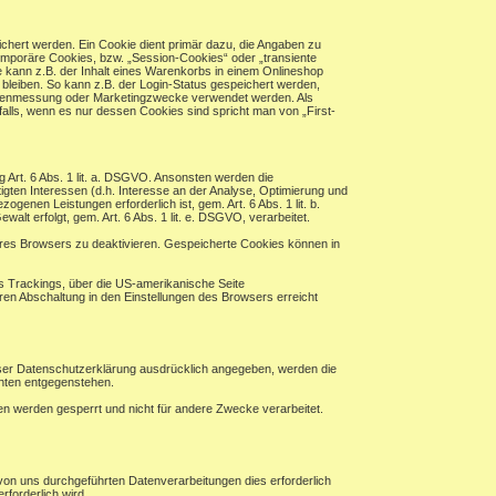
chert werden. Ein Cookie dient primär dazu, die Angaben zu
mporäre Cookies, bzw. „Session-Cookies“ oder „transiente
 kann z.B. der Inhalt eines Warenkorbs in einem Onlineshop
bleiben. So kann z.B. der Login-Status gespeichert werden,
eitenmessung oder Marketingzwecke verwendet werden. Als
alls, wenn es nur dessen Cookies sind spricht man von „First-
ng Art. 6 Abs. 1 lit. a. DSGVO. Ansonsten werden die
en Interessen (d.h. Interesse an der Analyse, Optimierung und
enen Leistungen erforderlich ist, gem. Art. 6 Abs. 1 lit. b.
alt erfolgt, gem. Art. 6 Abs. 1 lit. e. DSGVO, verarbeitet.
hres Browsers zu deaktivieren. Gespeicherte Cookies können in
es Trackings, über die US-amerikanische Seite
ren Abschaltung in den Einstellungen des Browsers erreicht
eser Datenschutzerklärung ausdrücklich angegeben, werden die
chten entgegenstehen.
ten werden gesperrt und nicht für andere Zwecke verarbeitet.
von uns durchgeführten Datenverarbeitungen dies erforderlich
rforderlich wird.