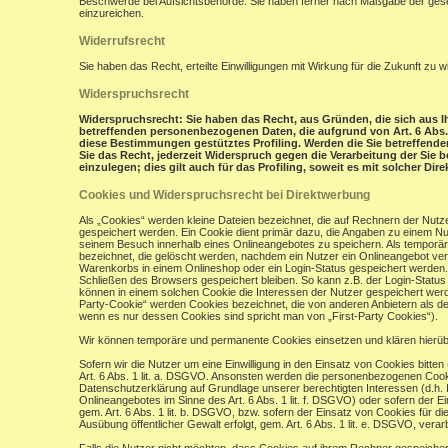
Beschwerde bei Aufsichtsbehörde: Sie haben ferner nach Maßgabe der gese
einzureichen.
Widerrufsrecht
Sie haben das Recht, erteilte Einwilligungen mit Wirkung für die Zukunft zu w
Widerspruchsrecht
Widerspruchsrecht: Sie haben das Recht, aus Gründen, die sich aus Ih
betreffenden personenbezogenen Daten, die aufgrund von Art. 6 Abs. 1 
diese Bestimmungen gestütztes Profiling. Werden die Sie betreffend
Sie das Recht, jederzeit Widerspruch gegen die Verarbeitung der Si
einzulegen; dies gilt auch für das Profiling, soweit es mit solcher Di
Cookies und Widerspruchsrecht bei Direktwerbung
Als „Cookies“ werden kleine Dateien bezeichnet, die auf Rechnern der Nut
gespeichert werden. Ein Cookie dient primär dazu, die Angaben zu einem N
seinem Besuch innerhalb eines Onlineangebotes zu speichern. Als temporär
bezeichnet, die gelöscht werden, nachdem ein Nutzer ein Onlineangebot verl
Warenkorbs in einem Onlineshop oder ein Login-Status gespeichert werden.
Schließen des Browsers gespeichert bleiben. So kann z.B. der Login-Stat
können in einem solchen Cookie die Interessen der Nutzer gespeichert wer
Party-Cookie“ werden Cookies bezeichnet, die von anderen Anbietern als de
wenn es nur dessen Cookies sind spricht man von „First-Party Cookies“).
Wir können temporäre und permanente Cookies einsetzen und klären hierü
Sofern wir die Nutzer um eine Einwilligung in den Einsatz von Cookies bitten
Art. 6 Abs. 1 lit. a. DSGVO. Ansonsten werden die personenbezogenen Coo
Datenschutzerklärung auf Grundlage unserer berechtigten Interessen (d.h. 
Onlineangebotes im Sinne des Art. 6 Abs. 1 lit. f. DSGVO) oder sofern der 
gem. Art. 6 Abs. 1 lit. b. DSGVO, bzw. sofern der Einsatz von Cookies für die
Ausübung öffentlicher Gewalt erfolgt, gem. Art. 6 Abs. 1 lit. e. DSGVO, verarb