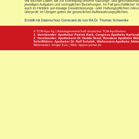
Wir löschen Daten, die zur Erbringung unserer satzungs- und geschäftsmäß
jeweiligen Aufgaben und vertraglichen Beziehungen. Im Fall geschäftlicher V
auch im Hinblick auf etwaige Gewährleistungs- oder Haftungspflichten releva
überprüft; im Übrigen gelten die gesetzlichen Aufbewahrungspflichten.
Erstellt mit Datenschutz-Generator.de von RA Dr. Thomas Schwenke
© TCM-Apo Ag | Arbeitsgemeinschaft deutscher TCM-Apotheken
1. Vorsitzender: Apotheker Patrick Kwik,
Congress-Apotheke
Karlsru
2. Vorsitzender: Apothekerin Dr. Hedda Henzl,
Residenz Apotheke
Wür
Schriftführer: Apotheker Dr. Ralf Schabik,
Wallenstein-Apotheke
Altdor
Webmaster:
Sergio Kuo
| Web:
tippen-portal.de