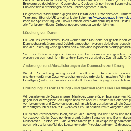
Falls die Nutzer nicht möchten, dass Cookies auf ihrem Rechner gespeicher
Browsers zu deaktivieren. Gespeicherte Cookies können in den Systemein
Funktionseinschränkungen dieses Onlineangebotes führen.
Ein genereller Widerspruch gegen den Einsatz der zu Zwecken des Onlinemark
Trackings, über die US-amerikanische Seite
http://www.aboutads.info/choic
kann die Speicherung von Cookies mittels deren Abschaltung in den Einstell
alle Funktionen dieses Onlineangebotes genutzt werden können.
Löschung von Daten
Die von uns verarbeiteten Daten werden nach Maßgabe der gesetzlichen Vor
Datenschutzerklärung ausdrücklich angegeben, werden die bei uns gespeiche
und der Löschung keine gesetzlichen Aufbewahrungspflichten entgegensteh
Sofern die Daten nicht gelöscht werden, weil sie für andere und gesetzlich 
werden gesperrt und nicht für andere Zwecke verarbeitet. Das gilt z.B. fü
Änderungen und Aktualisierungen der Datenschutzerklärung
Wir bitten Sie sich regelmäßig über den Inhalt unserer Datenschutzerkläru
uns durchgeführten Datenverarbeitungen dies erforderlich machen. Wir infor
Einwilligung) oder eine sonstige individuelle Benachrichtigung erforderlich wir
Erbringung unserer satzungs- und geschäftsgemäßen Leistunge
Wir verarbeiten die Daten unserer Mitglieder, Unterstützer, Interessenten, 
gegenüber vertragliche Leistungen anbieten oder im Rahmen bestehender ges
von Leistungen und Zuwendungen sind. Im Übrigen verarbeiten wir die Daten
berechtigten Interessen, z.B. wenn es sich um administrative Aufgaben oder Ö
Die hierbei verarbeiteten Daten, die Art, der Umfang und der Zweck und die
Vertragsverhältnis. Dazu gehören grundsätzlich Bestands- und Stammdaten d
Mailadresse, Telefon, etc.), die Vertragsdaten (z.B., in Anspruch genommen
sofern wir zahlungspflichtige Leistungen oder Produkte anbieten, Zahlungsda