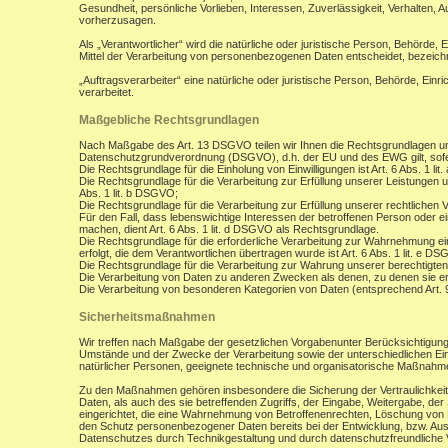
Gesundheit, persönliche Vorlieben, Interessen, Zuverlässigkeit, Verhalten, 
vorherzusagen.
Als „Verantwortlicher“ wird die natürliche oder juristische Person, Behörde,
Mittel der Verarbeitung von personenbezogenen Daten entscheidet, bezeich
„Auftragsverarbeiter“ eine natürliche oder juristische Person, Behörde, Ein
verarbeitet.
Maßgebliche Rechtsgrundlagen
Nach Maßgabe des Art. 13 DSGVO teilen wir Ihnen die Rechtsgrundlagen un
Datenschutzgrundverordnung (DSGVO), d.h. der EU und des EWG gilt, sofer
Die Rechtsgrundlage für die Einholung von Einwilligungen ist Art. 6 Abs. 1 lit
Die Rechtsgrundlage für die Verarbeitung zur Erfüllung unserer Leistungen
Abs. 1 lit. b DSGVO;
Die Rechtsgrundlage für die Verarbeitung zur Erfüllung unserer rechtlichen Ve
Für den Fall, dass lebenswichtige Interessen der betroffenen Person oder 
machen, dient Art. 6 Abs. 1 lit. d DSGVO als Rechtsgrundlage.
Die Rechtsgrundlage für die erforderliche Verarbeitung zur Wahrnehmung eine
erfolgt, die dem Verantwortlichen übertragen wurde ist Art. 6 Abs. 1 lit. e D
Die Rechtsgrundlage für die Verarbeitung zur Wahrung unserer berechtigten I
Die Verarbeitung von Daten zu anderen Zwecken als denen, zu denen sie 
Die Verarbeitung von besonderen Kategorien von Daten (entsprechend Art.
Sicherheitsmaßnahmen
Wir treffen nach Maßgabe der gesetzlichen Vorgabenunter Berücksichtigung
Umstände und der Zwecke der Verarbeitung sowie der unterschiedlichen Eint
natürlicher Personen, geeignete technische und organisatorische Maßnah
Zu den Maßnahmen gehören insbesondere die Sicherung der Vertraulichkeit,
Daten, als auch des sie betreffenden Zugriffs, der Eingabe, Weitergabe, de
eingerichtet, die eine Wahrnehmung von Betroffenenrechten, Löschung von 
den Schutz personenbezogener Daten bereits bei der Entwicklung, bzw. Au
Datenschutzes durch Technikgestaltung und durch datenschutzfreundliche V