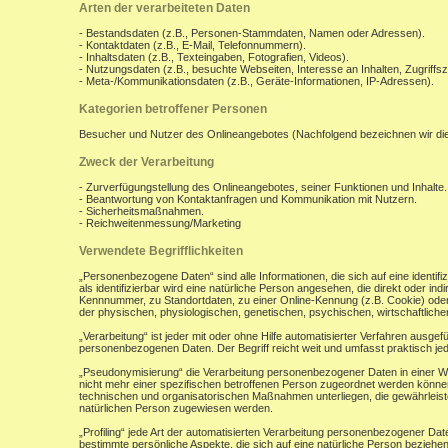
Arten der verarbeiteten Daten
- Bestandsdaten (z.B., Personen-Stammdaten, Namen oder Adressen).
- Kontaktdaten (z.B., E-Mail, Telefonnummern).
- Inhaltsdaten (z.B., Texteingaben, Fotografien, Videos).
- Nutzungsdaten (z.B., besuchte Webseiten, Interesse an Inhalten, Zugriffsz
- Meta-/Kommunikationsdaten (z.B., Geräte-Informationen, IP-Adressen).
Kategorien betroffener Personen
Besucher und Nutzer des Onlineangebotes (Nachfolgend bezeichnen wir di
Zweck der Verarbeitung
- Zurverfügungstellung des Onlineangebotes, seiner Funktionen und Inhalte.
- Beantwortung von Kontaktanfragen und Kommunikation mit Nutzern.
- Sicherheitsmaßnahmen.
- Reichweitenmessung/Marketing
Verwendete Begrifflichkeiten
„Personenbezogene Daten“ sind alle Informationen, die sich auf eine identifiz
als identifizierbar wird eine natürliche Person angesehen, die direkt oder 
Kennnummer, zu Standortdaten, zu einer Online-Kennung (z.B. Cookie) ode
der physischen, physiologischen, genetischen, psychischen, wirtschaftlichen, 
„Verarbeitung“ ist jeder mit oder ohne Hilfe automatisierter Verfahren aus
personenbezogenen Daten. Der Begriff reicht weit und umfasst praktisch j
„Pseudonymisierung“ die Verarbeitung personenbezogener Daten in einer W
nicht mehr einer spezifischen betroffenen Person zugeordnet werden könne
technischen und organisatorischen Maßnahmen unterliegen, die gewährleisten
natürlichen Person zugewiesen werden.
„Profiling“ jede Art der automatisierten Verarbeitung personenbezogener D
bestimmte persönliche Aspekte, die sich auf eine natürliche Person beziehen