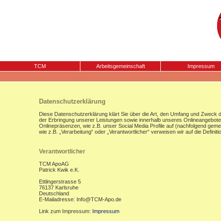
TCM
Arbeitsgemeinschaft
Impressum
Datenschutzerklärung
Diese Datenschutzerklärung klärt Sie über die Art, den Umfang und Zweck
der Erbringung unserer Leistungen sowie innerhalb unseres Onlineangebote
Onlinepräsenzen, wie z.B. unser Social Media Profile auf (nachfolgend gemei
wie z.B. „Verarbeitung“ oder „Verantwortlicher“ verweisen wir auf die Defi
Verantwortlicher
TCM ApoAG
Patrick Kwik e.K.
Ettlingerstrasse 5
76137 Karlsruhe
Deutschland
E-Mailadresse: Info@TCM-Apo.de
Link zum Impressum:
Impressum