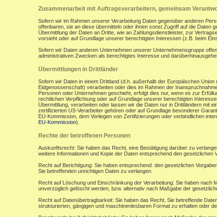
Zusammenarbeit mit Auftragsverarbeitern, gemeinsam Verantwor
Sofern wir im Rahmen unserer Verarbeitung Daten gegenüber anderen Perso
offenbaren, sie an diese übermitteln oder ihnen sonst Zugriff auf die Daten 
Übermittlung der Daten an Dritte, wie an Zahlungsdienstleister, zur Vertragserf
vorsieht oder auf Grundlage unserer berechtigten Interessen (z.B. beim Ein
Sofern wir Daten anderen Unternehmen unserer Unternehmensgruppe offenbar
administrativen Zwecken als berechtigtes Interesse und darüberhinausgeh
Übermittlungen in Drittländer
Sofern wir Daten in einem Drittland (d.h. außerhalb der Europäischen Uni
Eidgenossenschaft) verarbeiten oder dies im Rahmen der Inanspruchnahme 
Personen oder Unternehmen geschieht, erfolgt dies nur, wenn es zur Erfüllung
rechtlichen Verpflichtung oder auf Grundlage unserer berechtigten Interessen 
Übermittlung, verarbeiten oder lassen wir die Daten nur in Drittländern mi
zertifizierten US-Verarbeiter gehören oder auf Grundlage besonderer Garant
EU-Kommission, dem Vorliegen von Zertifizierungen oder verbindlichen inte
EU-Kommission
).
Rechte der betroffenen Personen
Auskunftsrecht: Sie haben das Recht, eine Bestätigung darüber zu verlange
weitere Informationen und Kopie der Daten entsprechend den gesetzlichen 
Recht auf Berichtigung: Sie haben entsprechend. den gesetzlichen Vorgaben 
Sie betreffenden unrichtigen Daten zu verlangen.
Recht auf Löschung und Einschränkung der Verarbeitung: Sie haben nach M
unverzüglich gelöscht werden, bzw. alternativ nach Maßgabe der gesetzlic
Recht auf Datenübertragbarkeit: Sie haben das Recht, Sie betreffende Daten
strukturierten, gängigen und maschinenlesbaren Format zu erhalten oder de