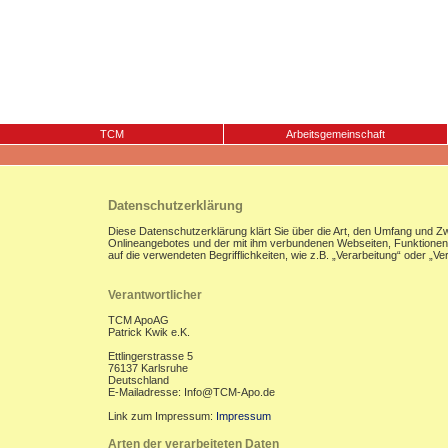
TCM
Arbeitsgemeinschaft
Datenschutzerklärung
Diese Datenschutzerklärung klärt Sie über die Art, den Umfang und 
Onlineangebotes und der mit ihm verbundenen Webseiten, Funktionen u
auf die verwendeten Begrifflichkeiten, wie z.B. „Verarbeitung“ oder „
Verantwortlicher
TCM ApoAG
Patrick Kwik e.K.
Ettlingerstrasse 5
76137 Karlsruhe
Deutschland
E-Mailadresse: Info@TCM-Apo.de
Link zum Impressum:
Impressum
Arten der verarbeiteten Daten