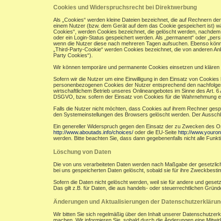
Cookies und Widerspruchsrecht bei Direktwerbung
Als „Cookies“ werden kleine Dateien bezeichnet, die auf Rechnern de
einem Nutzer (bzw. dem Gerät auf dem das Cookie gespeichert ist) w
Cookies“, werden Cookies bezeichnet, die gelöscht werden, nachdem e
oder ein Login-Status gespeichert werden. Als „permanent“ oder „per
wenn die Nutzer diese nach mehreren Tagen aufsuchen. Ebenso könne
„Third-Party-Cookie“ werden Cookies bezeichnet, die von anderen Anb
Party Cookies“).
Wir können temporäre und permanente Cookies einsetzen und klären 
Sofern wir die Nutzer um eine Einwilligung in den Einsatz von Cookies 
personenbezogenen Cookies der Nutzer entsprechend den nachfolgend
wirtschaftlichem Betrieb unseres Onlineangebotes im Sinne des Art. 6 A
DSGVO, bzw. sofern der Einsatz von Cookies für die Wahrnehmung einer A
Falls die Nutzer nicht möchten, dass Cookies auf ihrem Rechner gesp
den Systemeinstellungen des Browsers gelöscht werden. Der Aussch
Ein genereller Widerspruch gegen den Einsatz der zu Zwecken des Onli
http://www.aboutads.info/choices/
oder die EU-Seite
http://www.youron
werden. Bitte beachten Sie, dass dann gegebenenfalls nicht alle Fun
Löschung von Daten
Die von uns verarbeiteten Daten werden nach Maßgabe der gesetzlich
bei uns gespeicherten Daten gelöscht, sobald sie für ihre Zweckbest
Sofern die Daten nicht gelöscht werden, weil sie für andere und geset
Das gilt z.B. für Daten, die aus handels- oder steuerrechtlichen Gr
Änderungen und Aktualisierungen der Datenschutzerklärun
Wir bitten Sie sich regelmäßig über den Inhalt unserer Datenschutzer
machen. Wir informieren Sie, sobald durch die Änderungen eine Mitwirku