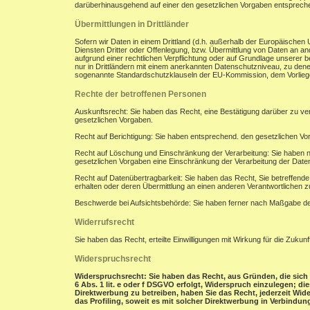
darüberhinausgehend auf einer den gesetzlichen Vorgaben entsprec
Übermittlungen in Drittländer
Sofern wir Daten in einem Drittland (d.h. außerhalb der Europäisch
Diensten Dritter oder Offenlegung, bzw. Übermittlung von Daten an and
aufgrund einer rechtlichen Verpflichtung oder auf Grundlage unserer be
nur in Drittländern mit einem anerkannten Datenschutzniveau, zu denen
sogenannte Standardschutzklauseln der EU-Kommission, dem Vorliegen
Rechte der betroffenen Personen
Auskunftsrecht: Sie haben das Recht, eine Bestätigung darüber zu ve
gesetzlichen Vorgaben.
Recht auf Berichtigung: Sie haben entsprechend. den gesetzlichen Vor
Recht auf Löschung und Einschränkung der Verarbeitung: Sie haben n
gesetzlichen Vorgaben eine Einschränkung der Verarbeitung der Date
Recht auf Datenübertragbarkeit: Sie haben das Recht, Sie betreffend
erhalten oder deren Übermittlung an einen anderen Verantwortlichen z
Beschwerde bei Aufsichtsbehörde: Sie haben ferner nach Maßgabe der
Widerrufsrecht
Sie haben das Recht, erteilte Einwilligungen mit Wirkung für die Zukunf
Widerspruchsrecht
Widerspruchsrecht: Sie haben das Recht, aus Gründen, die sich 
6 Abs. 1 lit. e oder f DSGVO erfolgt, Widerspruch einzulegen; d
Direktwerbung zu betreiben, haben Sie das Recht, jederzeit Wi
das Profiling, soweit es mit solcher Direktwerbung in Verbindung