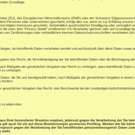
henden Grundlage.
en Union (EU), des Europäischen Wirtschaftsraums (EWR) oder der Schweizer Eidgenossensc
ere Personen oder Unternehmen geschieht, erfolgt dies nur, wenn es zur Erfüllung unserer (vo
rechtigten Interessen geschieht. Vorbehaltlich ausdrücklicher Einwilligung oder vertraglich er
 die unter dem "Privacy-Shield" zertifizierten US-Verarbeiter gehören oder auf Grundlage be
 von Zertifizierungen oder verbindlichen internen Datenschutzvorschriften verarbeiten (A
rlangen, ob betreffende Daten verarbeitet werden und auf Auskunft über diese Daten sowie 
gaben das Recht, die Vervollständigung der Sie betreffenden Daten oder die Berichtigung der
ach Maßgabe der gesetzlichen Vorgaben das Recht zu verlangen, dass betreffende Daten un
n zu verlangen.
e Daten, die Sie uns bereitgestellt haben, nach Maßgabe der gesetzlichen Vorgaben in einem
u fordern.
 gesetzlichen Vorgaben das Recht, eine Beschwerde bei der zuständigen Aufsichtsbehörde
t zu widerrufen.
aus Ihrer besonderen Situation ergeben, jederzeit gegen die Verarbeitung der Sie b
ies gilt auch für ein auf diese Bestimmungen gestütztes Profiling. Werden die Sie be
derspruch gegen die Verarbeitung der Sie betreffenden personenbezogenen Daten zum 
 steht.