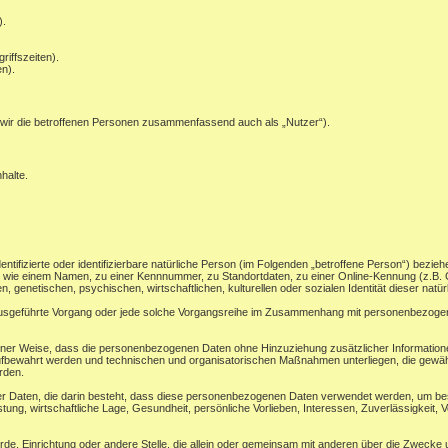
).
riffszeiten).
n).
wir die betroffenen Personen zusammenfassend auch als „Nutzer“).
halte.
ntifizierte oder identifizierbare natürliche Person (im Folgenden „betroffene Person“) beziehe
ung wie einem Namen, zu einer Kennnummer, zu Standortdaten, zu einer Online-Kennung (z.
, genetischen, psychischen, wirtschaftlichen, kulturellen oder sozialen Identität dieser natü
en ausgeführte Vorgang oder jede solche Vorgangsreihe im Zusammenhang mit personenbezogene
ner Weise, dass die personenbezogenen Daten ohne Hinzuziehung zusätzlicher Informatione
ufbewahrt werden und technischen und organisatorischen Maßnahmen unterliegen, die gewäh
erden.
ner Daten, die darin besteht, dass diese personenbezogenen Daten verwendet werden, um bes
ung, wirtschaftliche Lage, Gesundheit, persönliche Vorlieben, Interessen, Zuverlässigkeit, V
ehörde, Einrichtung oder andere Stelle, die allein oder gemeinsam mit anderen über die Zwec