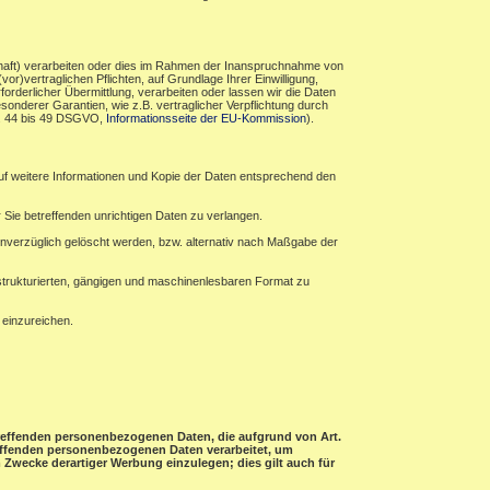
haft) verarbeiten oder dies im Rahmen der Inanspruchnahme von
r)vertraglichen Pflichten, auf Grundlage Ihrer Einwilligung,
forderlicher Übermittlung, verarbeiten oder lassen wir die Daten
sonderer Garantien, wie z.B. vertraglicher Verpflichtung durch
rt. 44 bis 49 DSGVO,
Informationsseite der EU-Kommission
).
auf weitere Informationen und Kopie der Daten entsprechend den
 Sie betreffenden unrichtigen Daten zu verlangen.
verzüglich gelöscht werden, bzw. alternativ nach Maßgabe der
 strukturierten, gängigen und maschinenlesbaren Format zu
 einzureichen.
etreffenden personenbezogenen Daten, die aufgrund von Art.
treffenden personenbezogenen Daten verarbeitet, um
Zwecke derartiger Werbung einzulegen; dies gilt auch für