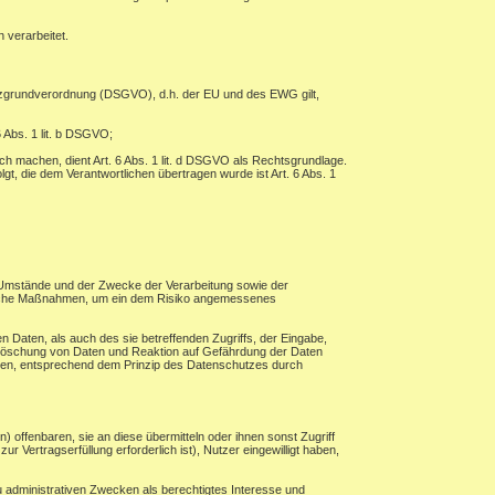
 verarbeitet.
tzgrundverordnung (DSGVO), d.h. der EU und des EWG gilt,
 Abs. 1 lit. b DSGVO;
ch machen, dient Art. 6 Abs. 1 lit. d DSGVO als Rechtsgrundlage.
lgt, die dem Verantwortlichen übertragen wurde ist Art. 6 Abs. 1
 Umstände und der Zwecke der Verarbeitung sowie der
torische Maßnahmen, um ein dem Risiko angemessenes
 Daten, als auch des sie betreffenden Zugriffs, der Eingabe,
, Löschung von Daten und Reaktion auf Gefährdung der Daten
hren, entsprechend dem Prinzip des Datenschutzes durch
ffenbaren, sie an diese übermitteln oder ihnen sonst Zugriff
r Vertragserfüllung erforderlich ist), Nutzer eingewilligt haben,
 administrativen Zwecken als berechtigtes Interesse und