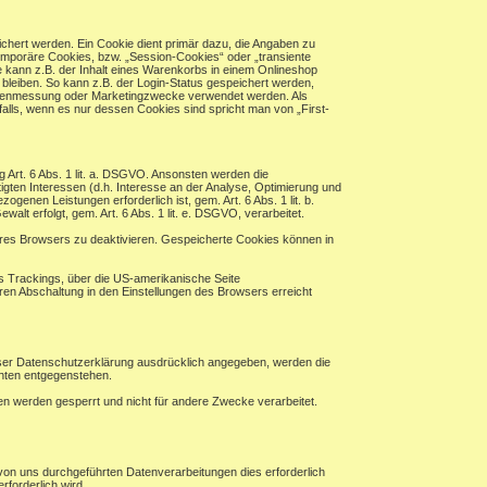
chert werden. Ein Cookie dient primär dazu, die Angaben zu
mporäre Cookies, bzw. „Session-Cookies“ oder „transiente
 kann z.B. der Inhalt eines Warenkorbs in einem Onlineshop
bleiben. So kann z.B. der Login-Status gespeichert werden,
eitenmessung oder Marketingzwecke verwendet werden. Als
alls, wenn es nur dessen Cookies sind spricht man von „First-
ng Art. 6 Abs. 1 lit. a. DSGVO. Ansonsten werden die
en Interessen (d.h. Interesse an der Analyse, Optimierung und
enen Leistungen erforderlich ist, gem. Art. 6 Abs. 1 lit. b.
alt erfolgt, gem. Art. 6 Abs. 1 lit. e. DSGVO, verarbeitet.
hres Browsers zu deaktivieren. Gespeicherte Cookies können in
es Trackings, über die US-amerikanische Seite
ren Abschaltung in den Einstellungen des Browsers erreicht
eser Datenschutzerklärung ausdrücklich angegeben, werden die
chten entgegenstehen.
ten werden gesperrt und nicht für andere Zwecke verarbeitet.
von uns durchgeführten Datenverarbeitungen dies erforderlich
rforderlich wird.