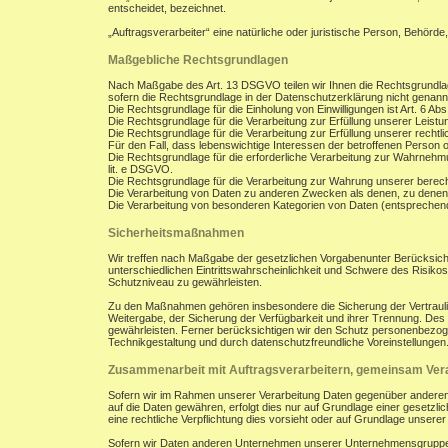
entscheidet, bezeichnet.
„Auftragsverarbeiter“ eine natürliche oder juristische Person, Behörde
Maßgebliche Rechtsgrundlagen
Nach Maßgabe des Art. 13 DSGVO teilen wir Ihnen die Rechtsgrundla
sofern die Rechtsgrundlage in der Datenschutzerklärung nicht genann
Die Rechtsgrundlage für die Einholung von Einwilligungen ist Art. 6 Abs
Die Rechtsgrundlage für die Verarbeitung zur Erfüllung unserer Leist
Die Rechtsgrundlage für die Verarbeitung zur Erfüllung unserer rechtlic
Für den Fall, dass lebenswichtige Interessen der betroffenen Person 
Die Rechtsgrundlage für die erforderliche Verarbeitung zur Wahrnehmung
lit. e DSGVO.
Die Rechtsgrundlage für die Verarbeitung zur Wahrung unserer berechti
Die Verarbeitung von Daten zu anderen Zwecken als denen, zu denen
Die Verarbeitung von besonderen Kategorien von Daten (entsprechen
Sicherheitsmaßnahmen
Wir treffen nach Maßgabe der gesetzlichen Vorgabenunter Berücksich
unterschiedlichen Eintrittswahrscheinlichkeit und Schwere des Risik
Schutzniveau zu gewährleisten.
Zu den Maßnahmen gehören insbesondere die Sicherung der Vertraulichk
Weitergabe, der Sicherung der Verfügbarkeit und ihrer Trennung. De
gewährleisten. Ferner berücksichtigen wir den Schutz personenbezog
Technikgestaltung und durch datenschutzfreundliche Voreinstellungen
Zusammenarbeit mit Auftragsverarbeitern, gemeinsam Vera
Sofern wir im Rahmen unserer Verarbeitung Daten gegenüber anderen P
auf die Daten gewähren, erfolgt dies nur auf Grundlage einer gesetzlich
eine rechtliche Verpflichtung dies vorsieht oder auf Grundlage unsere
Sofern wir Daten anderen Unternehmen unserer Unternehmensgruppe off