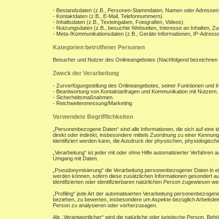
- Bestandsdaten (z.B., Personen-Stammdaten, Namen oder Adressen
- Kontaktdaten (z.B., E-Mail, Telefonnummern).
- Inhaltsdaten (z.B., Texteingaben, Fotografien, Videos).
- Nutzungsdaten (z.B., besuchte Webseiten, Interesse an Inhalten, Zug
- Meta-/Kommunikationsdaten (z.B., Geräte-Informationen, IP-Adresse
Kategorien betroffener Personen
Besucher und Nutzer des Onlineangebotes (Nachfolgend bezeichnen 
Zweck der Verarbeitung
- Zurverfügungstellung des Onlineangebotes, seiner Funktionen und In
- Beantwortung von Kontaktanfragen und Kommunikation mit Nutzern.
- Sicherheitsmaßnahmen.
- Reichweitenmessung/Marketing
Verwendete Begrifflichkeiten
„Personenbezogene Daten“ sind alle Informationen, die sich auf eine ide
direkt oder indirekt, insbesondere mittels Zuordnung zu einer Kenn
identifiziert werden kann, die Ausdruck der physischen, physiologischen
„Verarbeitung“ ist jeder mit oder ohne Hilfe automatisierter Verfahr
Umgang mit Daten.
„Pseudonymisierung“ die Verarbeitung personenbezogener Daten in ei
werden können, sofern diese zusätzlichen Informationen gesondert a
identifizierten oder identifizierbaren natürlichen Person zugewiesen w
„Profiling“ jede Art der automatisierten Verarbeitung personenbezoge
beziehen, zu bewerten, insbesondere um Aspekte bezüglich Arbeitsleist
Person zu analysieren oder vorherzusagen.
Als „Verantwortlicher“ wird die natürliche oder juristische Person, B