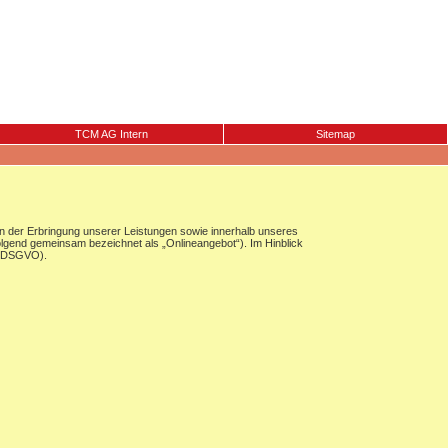
TCM AG Intern
Sitemap
 der Erbringung unserer Leistungen sowie innerhalb unseres
olgend gemeinsam bezeichnet als „Onlineangebot“). Im Hinblick
g (DSGVO).