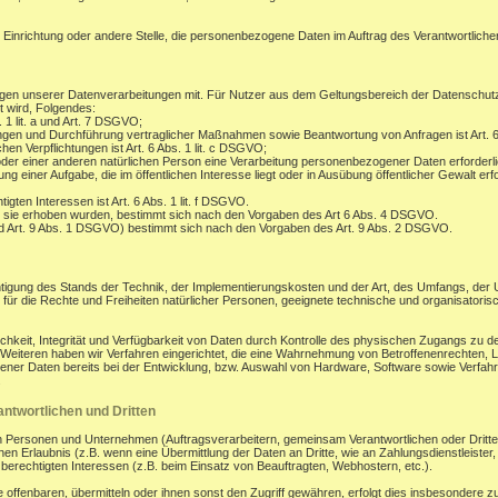
, Einrichtung oder andere Stelle, die personenbezogene Daten im Auftrag des Verantwortlichen
gen unserer Datenverarbeitungen mit. Für Nutzer aus dem Geltungsbereich der Datenschu
t wird, Folgendes:
. 1 lit. a und Art. 7 DSGVO;
ungen und Durchführung vertraglicher Maßnahmen sowie Beantwortung von Anfragen ist Art. 6
hen Verpflichtungen ist Art. 6 Abs. 1 lit. c DSGVO;
oder einer anderen natürlichen Person eine Verarbeitung personenbezogener Daten erforderli
 einer Aufgabe, die im öffentlichen Interesse liegt oder in Ausübung öffentlicher Gewalt erfo
gten Interessen ist Art. 6 Abs. 1 lit. f DSGVO.
 sie erhoben wurden, bestimmt sich nach den Vorgaben des Art 6 Abs. 4 DSGVO.
d Art. 9 Abs. 1 DSGVO) bestimmt sich nach den Vorgaben des Art. 9 Abs. 2 DSGVO.
tigung des Stands der Technik, der Implementierungskosten und der Art, des Umfangs, der
os für die Rechte und Freiheiten natürlicher Personen, geeignete technische und organisa
eit, Integrität und Verfügbarkeit von Daten durch Kontrolle des physischen Zugangs zu den
s Weiteren haben wir Verfahren eingerichtet, die eine Wahrnehmung von Betroffenenrechten
ener Daten bereits bei der Entwicklung, bzw. Auswahl von Hardware, Software sowie Verfa
.
ntwortlichen und Dritten
ersonen und Unternehmen (Auftragsverarbeitern, gemeinsam Verantwortlichen oder Dritten) o
en Erlaubnis (z.B. wenn eine Übermittlung der Daten an Dritte, wie an Zahlungsdienstleister, zu
r berechtigten Interessen (z.B. beim Einsatz von Beauftragten, Webhostern, etc.).
enbaren, übermitteln oder ihnen sonst den Zugriff gewähren, erfolgt dies insbesondere zu