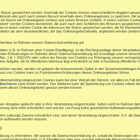
r Nutzer gespeichert werden. Innerhalb der Cookies können unterschiedliche Angaben gespei
ährend oder auch nach seinem Besuch innerhalb eines Onlineangebotes zu speichern. Als te
in Nutzer ein Onlineangebot verlässt und seinen Browser schließt. In einem solchen Cookie
sistent“ werden Cookies bezeichnet, die auch nach dem Schließen des Browsers gespeichert 
n in einem solchen Cookie die Interessen der Nutzer gespeichert werden, die für Reichw
ietern als dem Verantwortlichen, der das Onlineangebot betreibt, angeboten werden (andernf
hierüber im Rahmen unserer Datenschutzerklärung auf.
bitten (z.B. im Rahmen einer Cookie-Einwilligung), ist die Rechtsgrundlage dieser Verarbeitu
en Erläuterungen im Rahmen dieser Datenschutzerklärung auf Grundlage unserer berechtigt
bs. 1 lit. f. DSGVO) oder sofern der Einsatz von Cookies zur Erbringung unserer vertragsbezog
ufgabe, die im öffentlichen Interesse liegt erforderlich ist oder in Ausübung öffentlicher Gew
eichert werden, werden sie gebeten die entsprechende Option in den Systemeinstellungen i
luss von Cookies kann zu Funktionseinschränkungen dieses Onlineangebotes führen.
nemarketing eingesetzten Cookies kann bei einer Vielzahl der Dienste, vor allem im Fall d
linechoices.com/
erklärt werden. Des Weiteren kann die Speicherung von Cookies mittels de
ktionen dieses Onlineangebotes genutzt werden können.
en Vorgaben gelöscht oder in ihrer Verarbeitung eingeschränkt. Sofern nicht im Rahmen di
immung nicht mehr erforderlich sind und der Löschung keine gesetzlichen Aufbewahrungspfli
zlich zulässige Zwecke erforderlich sind, wird deren Verarbeitung eingeschränkt. D.h. die Da
ünden aufbewahrt werden müssen.
g
klärung zu informieren. Wir passen die Datenschutzerklärung an, sobald die Änderungen der 
ngshandlung Ihrerseits (z.B. Einwilligung) oder eine sonstige individuelle Benachrichtigung e