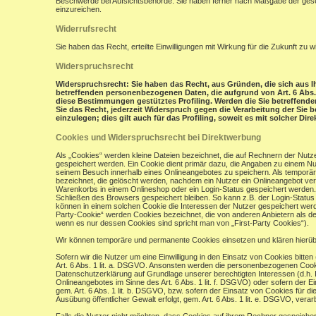
Beschwerde bei Aufsichtsbehörde: Sie haben ferner nach Maßgabe der gese
einzureichen.
Widerrufsrecht
Sie haben das Recht, erteilte Einwilligungen mit Wirkung für die Zukunft zu w
Widerspruchsrecht
Widerspruchsrecht: Sie haben das Recht, aus Gründen, die sich aus Ih
betreffenden personenbezogenen Daten, die aufgrund von Art. 6 Abs. 1 
diese Bestimmungen gestütztes Profiling. Werden die Sie betreffend
Sie das Recht, jederzeit Widerspruch gegen die Verarbeitung der Si
einzulegen; dies gilt auch für das Profiling, soweit es mit solcher Di
Cookies und Widerspruchsrecht bei Direktwerbung
Als „Cookies“ werden kleine Dateien bezeichnet, die auf Rechnern der Nut
gespeichert werden. Ein Cookie dient primär dazu, die Angaben zu einem N
seinem Besuch innerhalb eines Onlineangebotes zu speichern. Als temporär
bezeichnet, die gelöscht werden, nachdem ein Nutzer ein Onlineangebot verl
Warenkorbs in einem Onlineshop oder ein Login-Status gespeichert werden.
Schließen des Browsers gespeichert bleiben. So kann z.B. der Login-Stat
können in einem solchen Cookie die Interessen der Nutzer gespeichert wer
Party-Cookie“ werden Cookies bezeichnet, die von anderen Anbietern als de
wenn es nur dessen Cookies sind spricht man von „First-Party Cookies“).
Wir können temporäre und permanente Cookies einsetzen und klären hierü
Sofern wir die Nutzer um eine Einwilligung in den Einsatz von Cookies bitten
Art. 6 Abs. 1 lit. a. DSGVO. Ansonsten werden die personenbezogenen Coo
Datenschutzerklärung auf Grundlage unserer berechtigten Interessen (d.h. 
Onlineangebotes im Sinne des Art. 6 Abs. 1 lit. f. DSGVO) oder sofern der 
gem. Art. 6 Abs. 1 lit. b. DSGVO, bzw. sofern der Einsatz von Cookies für die
Ausübung öffentlicher Gewalt erfolgt, gem. Art. 6 Abs. 1 lit. e. DSGVO, verarb