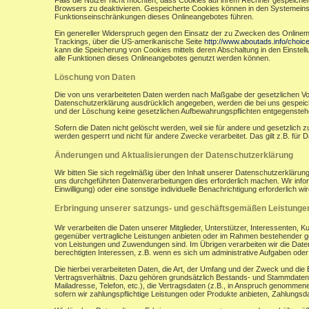
Falls die Nutzer nicht möchten, dass Cookies auf ihrem Rechner gespeicher
Browsers zu deaktivieren. Gespeicherte Cookies können in den Systemein
Funktionseinschränkungen dieses Onlineangebotes führen.
Ein genereller Widerspruch gegen den Einsatz der zu Zwecken des Onlinemark
Trackings, über die US-amerikanische Seite
http://www.aboutads.info/choic
kann die Speicherung von Cookies mittels deren Abschaltung in den Einstell
alle Funktionen dieses Onlineangebotes genutzt werden können.
Löschung von Daten
Die von uns verarbeiteten Daten werden nach Maßgabe der gesetzlichen Vor
Datenschutzerklärung ausdrücklich angegeben, werden die bei uns gespeiche
und der Löschung keine gesetzlichen Aufbewahrungspflichten entgegensteh
Sofern die Daten nicht gelöscht werden, weil sie für andere und gesetzlich 
werden gesperrt und nicht für andere Zwecke verarbeitet. Das gilt z.B. fü
Änderungen und Aktualisierungen der Datenschutzerklärung
Wir bitten Sie sich regelmäßig über den Inhalt unserer Datenschutzerkläru
uns durchgeführten Datenverarbeitungen dies erforderlich machen. Wir infor
Einwilligung) oder eine sonstige individuelle Benachrichtigung erforderlich wir
Erbringung unserer satzungs- und geschäftsgemäßen Leistunge
Wir verarbeiten die Daten unserer Mitglieder, Unterstützer, Interessenten, 
gegenüber vertragliche Leistungen anbieten oder im Rahmen bestehender ges
von Leistungen und Zuwendungen sind. Im Übrigen verarbeiten wir die Daten
berechtigten Interessen, z.B. wenn es sich um administrative Aufgaben oder Ö
Die hierbei verarbeiteten Daten, die Art, der Umfang und der Zweck und die
Vertragsverhältnis. Dazu gehören grundsätzlich Bestands- und Stammdaten d
Mailadresse, Telefon, etc.), die Vertragsdaten (z.B., in Anspruch genommen
sofern wir zahlungspflichtige Leistungen oder Produkte anbieten, Zahlungsda