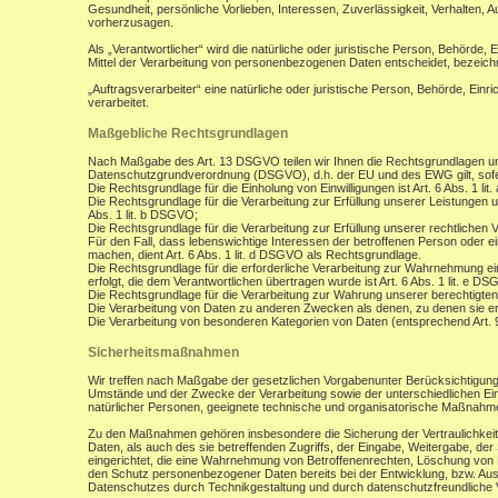
Gesundheit, persönliche Vorlieben, Interessen, Zuverlässigkeit, Verhalten, 
vorherzusagen.
Als „Verantwortlicher“ wird die natürliche oder juristische Person, Behörde,
Mittel der Verarbeitung von personenbezogenen Daten entscheidet, bezeich
„Auftragsverarbeiter“ eine natürliche oder juristische Person, Behörde, Ein
verarbeitet.
Maßgebliche Rechtsgrundlagen
Nach Maßgabe des Art. 13 DSGVO teilen wir Ihnen die Rechtsgrundlagen un
Datenschutzgrundverordnung (DSGVO), d.h. der EU und des EWG gilt, sofer
Die Rechtsgrundlage für die Einholung von Einwilligungen ist Art. 6 Abs. 1 lit
Die Rechtsgrundlage für die Verarbeitung zur Erfüllung unserer Leistungen
Abs. 1 lit. b DSGVO;
Die Rechtsgrundlage für die Verarbeitung zur Erfüllung unserer rechtlichen Ve
Für den Fall, dass lebenswichtige Interessen der betroffenen Person oder 
machen, dient Art. 6 Abs. 1 lit. d DSGVO als Rechtsgrundlage.
Die Rechtsgrundlage für die erforderliche Verarbeitung zur Wahrnehmung eine
erfolgt, die dem Verantwortlichen übertragen wurde ist Art. 6 Abs. 1 lit. e D
Die Rechtsgrundlage für die Verarbeitung zur Wahrung unserer berechtigten I
Die Verarbeitung von Daten zu anderen Zwecken als denen, zu denen sie 
Die Verarbeitung von besonderen Kategorien von Daten (entsprechend Art.
Sicherheitsmaßnahmen
Wir treffen nach Maßgabe der gesetzlichen Vorgabenunter Berücksichtigung
Umstände und der Zwecke der Verarbeitung sowie der unterschiedlichen Eint
natürlicher Personen, geeignete technische und organisatorische Maßnah
Zu den Maßnahmen gehören insbesondere die Sicherung der Vertraulichkeit,
Daten, als auch des sie betreffenden Zugriffs, der Eingabe, Weitergabe, de
eingerichtet, die eine Wahrnehmung von Betroffenenrechten, Löschung von 
den Schutz personenbezogener Daten bereits bei der Entwicklung, bzw. Au
Datenschutzes durch Technikgestaltung und durch datenschutzfreundliche V