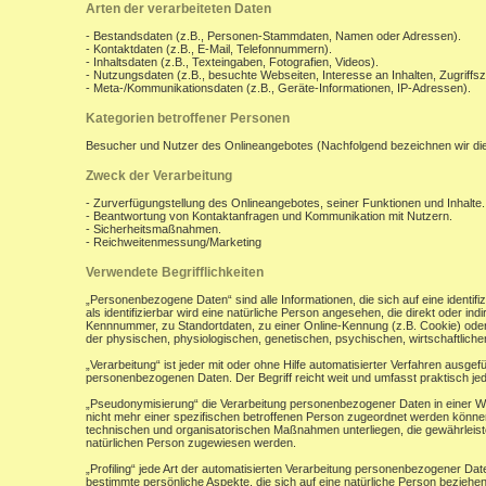
Arten der verarbeiteten Daten
- Bestandsdaten (z.B., Personen-Stammdaten, Namen oder Adressen).
- Kontaktdaten (z.B., E-Mail, Telefonnummern).
- Inhaltsdaten (z.B., Texteingaben, Fotografien, Videos).
- Nutzungsdaten (z.B., besuchte Webseiten, Interesse an Inhalten, Zugriffsz
- Meta-/Kommunikationsdaten (z.B., Geräte-Informationen, IP-Adressen).
Kategorien betroffener Personen
Besucher und Nutzer des Onlineangebotes (Nachfolgend bezeichnen wir di
Zweck der Verarbeitung
- Zurverfügungstellung des Onlineangebotes, seiner Funktionen und Inhalte.
- Beantwortung von Kontaktanfragen und Kommunikation mit Nutzern.
- Sicherheitsmaßnahmen.
- Reichweitenmessung/Marketing
Verwendete Begrifflichkeiten
„Personenbezogene Daten“ sind alle Informationen, die sich auf eine identifiz
als identifizierbar wird eine natürliche Person angesehen, die direkt oder 
Kennnummer, zu Standortdaten, zu einer Online-Kennung (z.B. Cookie) ode
der physischen, physiologischen, genetischen, psychischen, wirtschaftlichen, 
„Verarbeitung“ ist jeder mit oder ohne Hilfe automatisierter Verfahren aus
personenbezogenen Daten. Der Begriff reicht weit und umfasst praktisch j
„Pseudonymisierung“ die Verarbeitung personenbezogener Daten in einer W
nicht mehr einer spezifischen betroffenen Person zugeordnet werden könne
technischen und organisatorischen Maßnahmen unterliegen, die gewährleisten
natürlichen Person zugewiesen werden.
„Profiling“ jede Art der automatisierten Verarbeitung personenbezogener D
bestimmte persönliche Aspekte, die sich auf eine natürliche Person beziehen