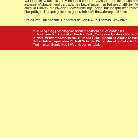
Wir löschen Daten, die zur Erbringung unserer satzungs- und geschäftsmäß
jeweiligen Aufgaben und vertraglichen Beziehungen. Im Fall geschäftlicher V
auch im Hinblick auf etwaige Gewährleistungs- oder Haftungspflichten releva
überprüft; im Übrigen gelten die gesetzlichen Aufbewahrungspflichten.
Erstellt mit Datenschutz-Generator.de von RA Dr. Thomas Schwenke
© TCM-Apo Ag | Arbeitsgemeinschaft deutscher TCM-Apotheken
1. Vorsitzender: Apotheker Patrick Kwik,
Congress-Apotheke
Karlsru
2. Vorsitzender: Apothekerin Dr. Hedda Henzl,
Residenz Apotheke
Wür
Schriftführer: Apotheker Dr. Ralf Schabik,
Wallenstein-Apotheke
Altdor
Webmaster:
Sergio Kuo
| Web:
tippen-portal.de