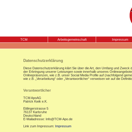
TCM
Arbeitsgemeinschaft
Impressum
Datenschutzerklärung
Diese Datenschutzerklärung klärt Sie über die Art, den Umfang und Zweck
der Erbringung unserer Leistungen sowie innerhalb unseres Onlineangebote
Onlinepräsenzen, wie z.B. unser Social Media Profile auf (nachfolgend gemei
wie z.B. „Verarbeitung“ oder „Verantwortlicher“ verweisen wir auf die Defi
Verantwortlicher
TCM ApoAG
Patrick Kwik e.K.
Ettlingerstrasse 5
76137 Karlsruhe
Deutschland
E-Mailadresse: Info@TCM-Apo.de
Link zum Impressum:
Impressum