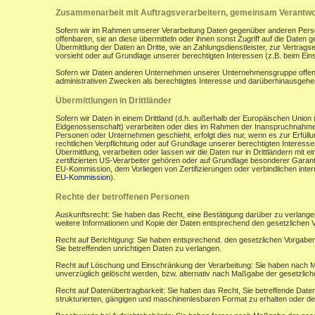
Zusammenarbeit mit Auftragsverarbeitern, gemeinsam Verantwor
Sofern wir im Rahmen unserer Verarbeitung Daten gegenüber anderen Perso
offenbaren, sie an diese übermitteln oder ihnen sonst Zugriff auf die Daten 
Übermittlung der Daten an Dritte, wie an Zahlungsdienstleister, zur Vertragserf
vorsieht oder auf Grundlage unserer berechtigten Interessen (z.B. beim Ein
Sofern wir Daten anderen Unternehmen unserer Unternehmensgruppe offenbar
administrativen Zwecken als berechtigtes Interesse und darüberhinausgeh
Übermittlungen in Drittländer
Sofern wir Daten in einem Drittland (d.h. außerhalb der Europäischen Uni
Eidgenossenschaft) verarbeiten oder dies im Rahmen der Inanspruchnahme 
Personen oder Unternehmen geschieht, erfolgt dies nur, wenn es zur Erfüllung
rechtlichen Verpflichtung oder auf Grundlage unserer berechtigten Interessen 
Übermittlung, verarbeiten oder lassen wir die Daten nur in Drittländern mi
zertifizierten US-Verarbeiter gehören oder auf Grundlage besonderer Garant
EU-Kommission, dem Vorliegen von Zertifizierungen oder verbindlichen inte
EU-Kommission
).
Rechte der betroffenen Personen
Auskunftsrecht: Sie haben das Recht, eine Bestätigung darüber zu verlange
weitere Informationen und Kopie der Daten entsprechend den gesetzlichen 
Recht auf Berichtigung: Sie haben entsprechend. den gesetzlichen Vorgaben 
Sie betreffenden unrichtigen Daten zu verlangen.
Recht auf Löschung und Einschränkung der Verarbeitung: Sie haben nach M
unverzüglich gelöscht werden, bzw. alternativ nach Maßgabe der gesetzlic
Recht auf Datenübertragbarkeit: Sie haben das Recht, Sie betreffende Daten
strukturierten, gängigen und maschinenlesbaren Format zu erhalten oder de