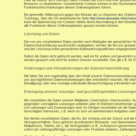
Falls die Nutzer nicht möchten, dass Cookies auf ihrem Rechner gespeicher
Browsers zu deaktivieren. Gespeicherte Cookies können in den Systemein
Funktionseinschränkungen dieses Onlineangebotes führen.
Ein genereller Widerspruch gegen den Einsatz der zu Zwecken des Onlinemark
Trackings, über die US-amerikanische Seite
http://www.aboutads.info/choic
kann die Speicherung von Cookies mittels deren Abschaltung in den Einstell
alle Funktionen dieses Onlineangebotes genutzt werden können.
Löschung von Daten
Die von uns verarbeiteten Daten werden nach Maßgabe der gesetzlichen Vor
Datenschutzerklärung ausdrücklich angegeben, werden die bei uns gespeiche
und der Löschung keine gesetzlichen Aufbewahrungspflichten entgegensteh
Sofern die Daten nicht gelöscht werden, weil sie für andere und gesetzlich 
werden gesperrt und nicht für andere Zwecke verarbeitet. Das gilt z.B. fü
Änderungen und Aktualisierungen der Datenschutzerklärung
Wir bitten Sie sich regelmäßig über den Inhalt unserer Datenschutzerkläru
uns durchgeführten Datenverarbeitungen dies erforderlich machen. Wir infor
Einwilligung) oder eine sonstige individuelle Benachrichtigung erforderlich wir
Erbringung unserer satzungs- und geschäftsgemäßen Leistunge
Wir verarbeiten die Daten unserer Mitglieder, Unterstützer, Interessenten, 
gegenüber vertragliche Leistungen anbieten oder im Rahmen bestehender ges
von Leistungen und Zuwendungen sind. Im Übrigen verarbeiten wir die Daten
berechtigten Interessen, z.B. wenn es sich um administrative Aufgaben oder Ö
Die hierbei verarbeiteten Daten, die Art, der Umfang und der Zweck und die
Vertragsverhältnis. Dazu gehören grundsätzlich Bestands- und Stammdaten d
Mailadresse, Telefon, etc.), die Vertragsdaten (z.B., in Anspruch genommen
sofern wir zahlungspflichtige Leistungen oder Produkte anbieten, Zahlungsda