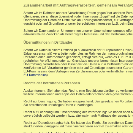
Zusammenarbeit mit Auftragsverarbeitern, gemeinsam Verantwor
Sofern wir im Rahmen unserer Verarbeitung Daten gegenüber anderen Perso
offenbaren, sie an diese übermitteln oder ihnen sonst Zugriff auf die Daten 
Übermittlung der Daten an Dritte, wie an Zahlungsdienstleister, zur Vertragserf
vorsieht oder auf Grundlage unserer berechtigten Interessen (z.B. beim Ein
Sofern wir Daten anderen Unternehmen unserer Unternehmensgruppe offenbar
administrativen Zwecken als berechtigtes Interesse und darüberhinausgeh
Übermittlungen in Drittländer
Sofern wir Daten in einem Drittland (d.h. außerhalb der Europäischen Uni
Eidgenossenschaft) verarbeiten oder dies im Rahmen der Inanspruchnahme 
Personen oder Unternehmen geschieht, erfolgt dies nur, wenn es zur Erfüllung
rechtlichen Verpflichtung oder auf Grundlage unserer berechtigten Interessen 
Übermittlung, verarbeiten oder lassen wir die Daten nur in Drittländern mi
zertifizierten US-Verarbeiter gehören oder auf Grundlage besonderer Garant
EU-Kommission, dem Vorliegen von Zertifizierungen oder verbindlichen inte
EU-Kommission
).
Rechte der betroffenen Personen
Auskunftsrecht: Sie haben das Recht, eine Bestätigung darüber zu verlange
weitere Informationen und Kopie der Daten entsprechend den gesetzlichen 
Recht auf Berichtigung: Sie haben entsprechend. den gesetzlichen Vorgaben 
Sie betreffenden unrichtigen Daten zu verlangen.
Recht auf Löschung und Einschränkung der Verarbeitung: Sie haben nach M
unverzüglich gelöscht werden, bzw. alternativ nach Maßgabe der gesetzlic
Recht auf Datenübertragbarkeit: Sie haben das Recht, Sie betreffende Daten
strukturierten, gängigen und maschinenlesbaren Format zu erhalten oder de