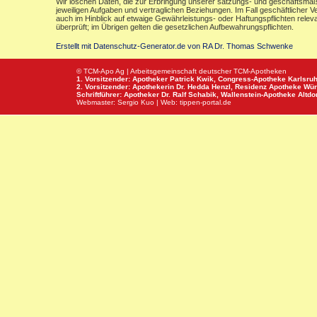
Wir löschen Daten, die zur Erbringung unserer satzungs- und geschäftsmäß
jeweiligen Aufgaben und vertraglichen Beziehungen. Im Fall geschäftlicher V
auch im Hinblick auf etwaige Gewährleistungs- oder Haftungspflichten releva
überprüft; im Übrigen gelten die gesetzlichen Aufbewahrungspflichten.
Erstellt mit Datenschutz-Generator.de von RA Dr. Thomas Schwenke
© TCM-Apo Ag | Arbeitsgemeinschaft deutscher TCM-Apotheken
1. Vorsitzender: Apotheker Patrick Kwik,
Congress-Apotheke
Karlsru
2. Vorsitzender: Apothekerin Dr. Hedda Henzl,
Residenz Apotheke
Wür
Schriftführer: Apotheker Dr. Ralf Schabik,
Wallenstein-Apotheke
Altdor
Webmaster:
Sergio Kuo
| Web:
tippen-portal.de