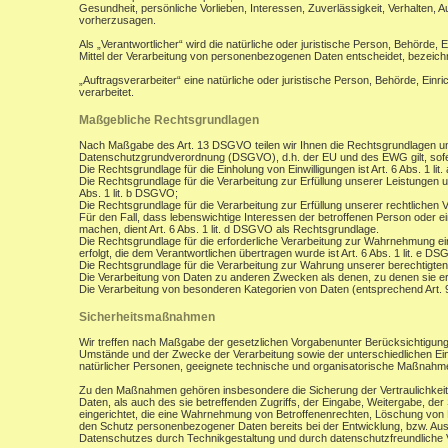
Gesundheit, persönliche Vorlieben, Interessen, Zuverlässigkeit, Verhalten, 
vorherzusagen.
Als „Verantwortlicher“ wird die natürliche oder juristische Person, Behörde,
Mittel der Verarbeitung von personenbezogenen Daten entscheidet, bezeich
„Auftragsverarbeiter“ eine natürliche oder juristische Person, Behörde, Ein
verarbeitet.
Maßgebliche Rechtsgrundlagen
Nach Maßgabe des Art. 13 DSGVO teilen wir Ihnen die Rechtsgrundlagen un
Datenschutzgrundverordnung (DSGVO), d.h. der EU und des EWG gilt, sofer
Die Rechtsgrundlage für die Einholung von Einwilligungen ist Art. 6 Abs. 1 lit
Die Rechtsgrundlage für die Verarbeitung zur Erfüllung unserer Leistungen
Abs. 1 lit. b DSGVO;
Die Rechtsgrundlage für die Verarbeitung zur Erfüllung unserer rechtlichen Ve
Für den Fall, dass lebenswichtige Interessen der betroffenen Person oder 
machen, dient Art. 6 Abs. 1 lit. d DSGVO als Rechtsgrundlage.
Die Rechtsgrundlage für die erforderliche Verarbeitung zur Wahrnehmung eine
erfolgt, die dem Verantwortlichen übertragen wurde ist Art. 6 Abs. 1 lit. e D
Die Rechtsgrundlage für die Verarbeitung zur Wahrung unserer berechtigten I
Die Verarbeitung von Daten zu anderen Zwecken als denen, zu denen sie 
Die Verarbeitung von besonderen Kategorien von Daten (entsprechend Art.
Sicherheitsmaßnahmen
Wir treffen nach Maßgabe der gesetzlichen Vorgabenunter Berücksichtigung
Umstände und der Zwecke der Verarbeitung sowie der unterschiedlichen Eint
natürlicher Personen, geeignete technische und organisatorische Maßnah
Zu den Maßnahmen gehören insbesondere die Sicherung der Vertraulichkeit,
Daten, als auch des sie betreffenden Zugriffs, der Eingabe, Weitergabe, de
eingerichtet, die eine Wahrnehmung von Betroffenenrechten, Löschung von 
den Schutz personenbezogener Daten bereits bei der Entwicklung, bzw. Au
Datenschutzes durch Technikgestaltung und durch datenschutzfreundliche V