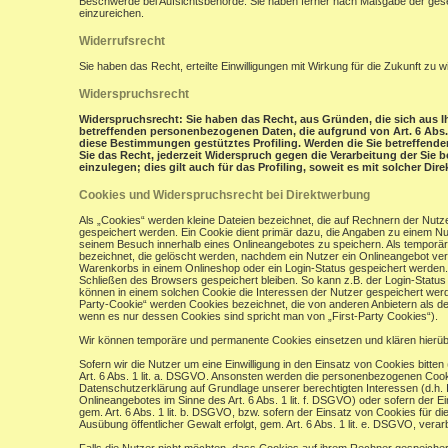
Beschwerde bei Aufsichtsbehörde: Sie haben ferner nach Maßgabe der gese
einzureichen.
Widerrufsrecht
Sie haben das Recht, erteilte Einwilligungen mit Wirkung für die Zukunft zu w
Widerspruchsrecht
Widerspruchsrecht: Sie haben das Recht, aus Gründen, die sich aus Ih
betreffenden personenbezogenen Daten, die aufgrund von Art. 6 Abs. 1 
diese Bestimmungen gestütztes Profiling. Werden die Sie betreffend
Sie das Recht, jederzeit Widerspruch gegen die Verarbeitung der Si
einzulegen; dies gilt auch für das Profiling, soweit es mit solcher Di
Cookies und Widerspruchsrecht bei Direktwerbung
Als „Cookies“ werden kleine Dateien bezeichnet, die auf Rechnern der Nut
gespeichert werden. Ein Cookie dient primär dazu, die Angaben zu einem N
seinem Besuch innerhalb eines Onlineangebotes zu speichern. Als temporär
bezeichnet, die gelöscht werden, nachdem ein Nutzer ein Onlineangebot verl
Warenkorbs in einem Onlineshop oder ein Login-Status gespeichert werden.
Schließen des Browsers gespeichert bleiben. So kann z.B. der Login-Stat
können in einem solchen Cookie die Interessen der Nutzer gespeichert wer
Party-Cookie“ werden Cookies bezeichnet, die von anderen Anbietern als de
wenn es nur dessen Cookies sind spricht man von „First-Party Cookies“).
Wir können temporäre und permanente Cookies einsetzen und klären hierü
Sofern wir die Nutzer um eine Einwilligung in den Einsatz von Cookies bitten
Art. 6 Abs. 1 lit. a. DSGVO. Ansonsten werden die personenbezogenen Coo
Datenschutzerklärung auf Grundlage unserer berechtigten Interessen (d.h. 
Onlineangebotes im Sinne des Art. 6 Abs. 1 lit. f. DSGVO) oder sofern der 
gem. Art. 6 Abs. 1 lit. b. DSGVO, bzw. sofern der Einsatz von Cookies für die
Ausübung öffentlicher Gewalt erfolgt, gem. Art. 6 Abs. 1 lit. e. DSGVO, verarb