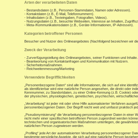
Arten der verarbeiteten Daten
- Bestandsdaten (z.B., Personen-Stammdaten, Namen oder Adressen).
- Kontaktdaten (z.B., E-Mail, Telefonnummern).
- Inhaltsdaten (z.B., Texteingaben, Fotografien, Videos).
- Nutzungsdaten (z.B., besuchte Webseiten, Interesse an Inhalten, Zugriffsz
- Meta-/Kommunikationsdaten (z.B., Geräte-Informationen, IP-Adressen).
Kategorien betroffener Personen
Besucher und Nutzer des Onlineangebotes (Nachfolgend bezeichnen wir di
Zweck der Verarbeitung
- Zurverfügungstellung des Onlineangebotes, seiner Funktionen und Inhalte.
- Beantwortung von Kontaktanfragen und Kommunikation mit Nutzern.
- Sicherheitsmaßnahmen.
- Reichweitenmessung/Marketing
Verwendete Begrifflichkeiten
„Personenbezogene Daten“ sind alle Informationen, die sich auf eine identifiz
als identifizierbar wird eine natürliche Person angesehen, die direkt oder 
Kennnummer, zu Standortdaten, zu einer Online-Kennung (z.B. Cookie) ode
der physischen, physiologischen, genetischen, psychischen, wirtschaftlichen, 
„Verarbeitung“ ist jeder mit oder ohne Hilfe automatisierter Verfahren aus
personenbezogenen Daten. Der Begriff reicht weit und umfasst praktisch j
„Pseudonymisierung“ die Verarbeitung personenbezogener Daten in einer W
nicht mehr einer spezifischen betroffenen Person zugeordnet werden könne
technischen und organisatorischen Maßnahmen unterliegen, die gewährleisten
natürlichen Person zugewiesen werden.
„Profiling“ jede Art der automatisierten Verarbeitung personenbezogener D
bestimmte persönliche Aspekte, die sich auf eine natürliche Person beziehen