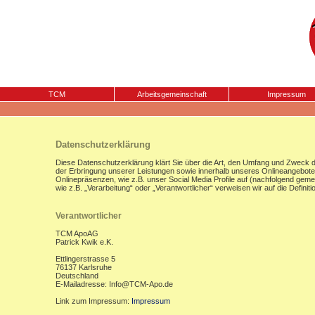
TCM
Arbeitsgemeinschaft
Impressum
Datenschutzerklärung
Diese Datenschutzerklärung klärt Sie über die Art, den Umfang und Zweck
der Erbringung unserer Leistungen sowie innerhalb unseres Onlineangebote
Onlinepräsenzen, wie z.B. unser Social Media Profile auf (nachfolgend gemei
wie z.B. „Verarbeitung“ oder „Verantwortlicher“ verweisen wir auf die Defi
Verantwortlicher
TCM ApoAG
Patrick Kwik e.K.
Ettlingerstrasse 5
76137 Karlsruhe
Deutschland
E-Mailadresse: Info@TCM-Apo.de
Link zum Impressum:
Impressum