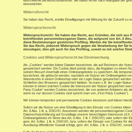
Beschwerde bei Aufsichtsbehörde: Sie haben ferner nach Maßgabe der gese
einzureichen.
Widerrufsrecht
Sie haben das Recht, erteilte Einwilligungen mit Wirkung für die Zukunft zu w
Widerspruchsrecht
Widerspruchsrecht: Sie haben das Recht, aus Gründen, die sich aus Ih
betreffenden personenbezogenen Daten, die aufgrund von Art. 6 Abs. 1 
diese Bestimmungen gestütztes Profiling. Werden die Sie betreffend
Sie das Recht, jederzeit Widerspruch gegen die Verarbeitung der Si
einzulegen; dies gilt auch für das Profiling, soweit es mit solcher Di
Cookies und Widerspruchsrecht bei Direktwerbung
Als „Cookies“ werden kleine Dateien bezeichnet, die auf Rechnern der Nut
gespeichert werden. Ein Cookie dient primär dazu, die Angaben zu einem N
seinem Besuch innerhalb eines Onlineangebotes zu speichern. Als temporär
bezeichnet, die gelöscht werden, nachdem ein Nutzer ein Onlineangebot verl
Warenkorbs in einem Onlineshop oder ein Login-Status gespeichert werden.
Schließen des Browsers gespeichert bleiben. So kann z.B. der Login-Stat
können in einem solchen Cookie die Interessen der Nutzer gespeichert wer
Party-Cookie“ werden Cookies bezeichnet, die von anderen Anbietern als de
wenn es nur dessen Cookies sind spricht man von „First-Party Cookies“).
Wir können temporäre und permanente Cookies einsetzen und klären hierü
Sofern wir die Nutzer um eine Einwilligung in den Einsatz von Cookies bitten
Art. 6 Abs. 1 lit. a. DSGVO. Ansonsten werden die personenbezogenen Coo
Datenschutzerklärung auf Grundlage unserer berechtigten Interessen (d.h. 
Onlineangebotes im Sinne des Art. 6 Abs. 1 lit. f. DSGVO) oder sofern der 
gem. Art. 6 Abs. 1 lit. b. DSGVO, bzw. sofern der Einsatz von Cookies für die
Ausübung öffentlicher Gewalt erfolgt, gem. Art. 6 Abs. 1 lit. e. DSGVO, verarb