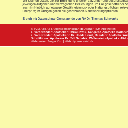
Wir löschen Daten, die zur Erbringung unserer satzungs- und geschäftsmäß
jeweiligen Aufgaben und vertraglichen Beziehungen. Im Fall geschäftlicher V
auch im Hinblick auf etwaige Gewährleistungs- oder Haftungspflichten releva
überprüft; im Übrigen gelten die gesetzlichen Aufbewahrungspflichten.
Erstellt mit Datenschutz-Generator.de von RA Dr. Thomas Schwenke
© TCM-Apo Ag | Arbeitsgemeinschaft deutscher TCM-Apotheken
1. Vorsitzender: Apotheker Patrick Kwik,
Congress-Apotheke
Karlsru
2. Vorsitzender: Apothekerin Dr. Hedda Henzl,
Residenz Apotheke
Wür
Schriftführer: Apotheker Dr. Ralf Schabik,
Wallenstein-Apotheke
Altdor
Webmaster:
Sergio Kuo
| Web:
tippen-portal.de