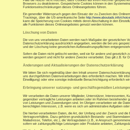
Falls die Nutzer nicht möchten, dass Cookies auf ihrem Rechner gespeicher
Browsers zu deaktivieren. Gespeicherte Cookies können in den Systemein
Funktionseinschränkungen dieses Onlineangebotes führen.
Ein genereller Widerspruch gegen den Einsatz der zu Zwecken des Onlinemark
Trackings, über die US-amerikanische Seite
http://www.aboutads.info/choic
kann die Speicherung von Cookies mittels deren Abschaltung in den Einstell
alle Funktionen dieses Onlineangebotes genutzt werden können.
Löschung von Daten
Die von uns verarbeiteten Daten werden nach Maßgabe der gesetzlichen Vor
Datenschutzerklärung ausdrücklich angegeben, werden die bei uns gespeiche
und der Löschung keine gesetzlichen Aufbewahrungspflichten entgegensteh
Sofern die Daten nicht gelöscht werden, weil sie für andere und gesetzlich 
werden gesperrt und nicht für andere Zwecke verarbeitet. Das gilt z.B. fü
Änderungen und Aktualisierungen der Datenschutzerklärung
Wir bitten Sie sich regelmäßig über den Inhalt unserer Datenschutzerkläru
uns durchgeführten Datenverarbeitungen dies erforderlich machen. Wir infor
Einwilligung) oder eine sonstige individuelle Benachrichtigung erforderlich wir
Erbringung unserer satzungs- und geschäftsgemäßen Leistunge
Wir verarbeiten die Daten unserer Mitglieder, Unterstützer, Interessenten, 
gegenüber vertragliche Leistungen anbieten oder im Rahmen bestehender ges
von Leistungen und Zuwendungen sind. Im Übrigen verarbeiten wir die Daten
berechtigten Interessen, z.B. wenn es sich um administrative Aufgaben oder Ö
Die hierbei verarbeiteten Daten, die Art, der Umfang und der Zweck und die
Vertragsverhältnis. Dazu gehören grundsätzlich Bestands- und Stammdaten d
Mailadresse, Telefon, etc.), die Vertragsdaten (z.B., in Anspruch genommen
sofern wir zahlungspflichtige Leistungen oder Produkte anbieten, Zahlungsda