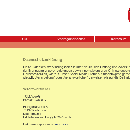
TCM
Arbeitsgemeinschaft
Impressum
Datenschutzerklärung
Diese Datenschutzerklärung klärt Sie über die Art, den Umfang und Zweck
der Erbringung unserer Leistungen sowie innerhalb unseres Onlineangebote
Onlinepräsenzen, wie z.B. unser Social Media Profile auf (nachfolgend gemei
wie z.B. „Verarbeitung“ oder „Verantwortlicher“ verweisen wir auf die Defi
Verantwortlicher
TCM ApoAG
Patrick Kwik e.K.
Ettlingerstrasse 5
76137 Karlsruhe
Deutschland
E-Mailadresse: Info@TCM-Apo.de
Link zum Impressum:
Impressum