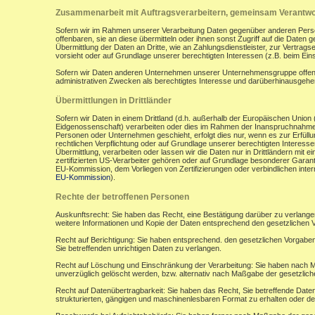
Zusammenarbeit mit Auftragsverarbeitern, gemeinsam Verantwor
Sofern wir im Rahmen unserer Verarbeitung Daten gegenüber anderen Perso
offenbaren, sie an diese übermitteln oder ihnen sonst Zugriff auf die Daten 
Übermittlung der Daten an Dritte, wie an Zahlungsdienstleister, zur Vertragserf
vorsieht oder auf Grundlage unserer berechtigten Interessen (z.B. beim Ein
Sofern wir Daten anderen Unternehmen unserer Unternehmensgruppe offenbar
administrativen Zwecken als berechtigtes Interesse und darüberhinausgeh
Übermittlungen in Drittländer
Sofern wir Daten in einem Drittland (d.h. außerhalb der Europäischen Uni
Eidgenossenschaft) verarbeiten oder dies im Rahmen der Inanspruchnahme 
Personen oder Unternehmen geschieht, erfolgt dies nur, wenn es zur Erfüllung
rechtlichen Verpflichtung oder auf Grundlage unserer berechtigten Interessen 
Übermittlung, verarbeiten oder lassen wir die Daten nur in Drittländern mi
zertifizierten US-Verarbeiter gehören oder auf Grundlage besonderer Garant
EU-Kommission, dem Vorliegen von Zertifizierungen oder verbindlichen inte
EU-Kommission
).
Rechte der betroffenen Personen
Auskunftsrecht: Sie haben das Recht, eine Bestätigung darüber zu verlange
weitere Informationen und Kopie der Daten entsprechend den gesetzlichen 
Recht auf Berichtigung: Sie haben entsprechend. den gesetzlichen Vorgaben 
Sie betreffenden unrichtigen Daten zu verlangen.
Recht auf Löschung und Einschränkung der Verarbeitung: Sie haben nach M
unverzüglich gelöscht werden, bzw. alternativ nach Maßgabe der gesetzlic
Recht auf Datenübertragbarkeit: Sie haben das Recht, Sie betreffende Daten
strukturierten, gängigen und maschinenlesbaren Format zu erhalten oder de