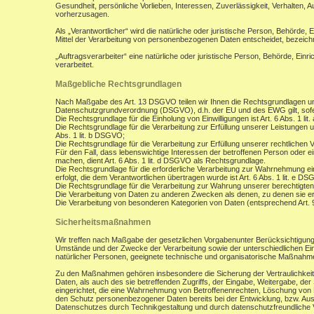
Gesundheit, persönliche Vorlieben, Interessen, Zuverlässigkeit, Verhalten, 
vorherzusagen.
Als „Verantwortlicher“ wird die natürliche oder juristische Person, Behörde,
Mittel der Verarbeitung von personenbezogenen Daten entscheidet, bezeich
„Auftragsverarbeiter“ eine natürliche oder juristische Person, Behörde, Ein
verarbeitet.
Maßgebliche Rechtsgrundlagen
Nach Maßgabe des Art. 13 DSGVO teilen wir Ihnen die Rechtsgrundlagen un
Datenschutzgrundverordnung (DSGVO), d.h. der EU und des EWG gilt, sofer
Die Rechtsgrundlage für die Einholung von Einwilligungen ist Art. 6 Abs. 1 lit
Die Rechtsgrundlage für die Verarbeitung zur Erfüllung unserer Leistungen
Abs. 1 lit. b DSGVO;
Die Rechtsgrundlage für die Verarbeitung zur Erfüllung unserer rechtlichen Ve
Für den Fall, dass lebenswichtige Interessen der betroffenen Person oder 
machen, dient Art. 6 Abs. 1 lit. d DSGVO als Rechtsgrundlage.
Die Rechtsgrundlage für die erforderliche Verarbeitung zur Wahrnehmung eine
erfolgt, die dem Verantwortlichen übertragen wurde ist Art. 6 Abs. 1 lit. e D
Die Rechtsgrundlage für die Verarbeitung zur Wahrung unserer berechtigten I
Die Verarbeitung von Daten zu anderen Zwecken als denen, zu denen sie 
Die Verarbeitung von besonderen Kategorien von Daten (entsprechend Art.
Sicherheitsmaßnahmen
Wir treffen nach Maßgabe der gesetzlichen Vorgabenunter Berücksichtigung
Umstände und der Zwecke der Verarbeitung sowie der unterschiedlichen Eint
natürlicher Personen, geeignete technische und organisatorische Maßnah
Zu den Maßnahmen gehören insbesondere die Sicherung der Vertraulichkeit,
Daten, als auch des sie betreffenden Zugriffs, der Eingabe, Weitergabe, de
eingerichtet, die eine Wahrnehmung von Betroffenenrechten, Löschung von 
den Schutz personenbezogener Daten bereits bei der Entwicklung, bzw. Au
Datenschutzes durch Technikgestaltung und durch datenschutzfreundliche V