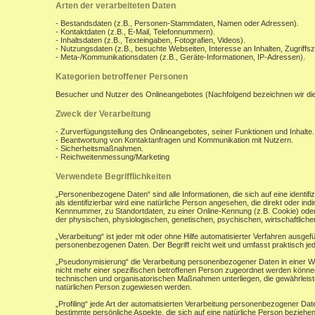
Arten der verarbeiteten Daten
- Bestandsdaten (z.B., Personen-Stammdaten, Namen oder Adressen).
- Kontaktdaten (z.B., E-Mail, Telefonnummern).
- Inhaltsdaten (z.B., Texteingaben, Fotografien, Videos).
- Nutzungsdaten (z.B., besuchte Webseiten, Interesse an Inhalten, Zugriffsz
- Meta-/Kommunikationsdaten (z.B., Geräte-Informationen, IP-Adressen).
Kategorien betroffener Personen
Besucher und Nutzer des Onlineangebotes (Nachfolgend bezeichnen wir di
Zweck der Verarbeitung
- Zurverfügungstellung des Onlineangebotes, seiner Funktionen und Inhalte.
- Beantwortung von Kontaktanfragen und Kommunikation mit Nutzern.
- Sicherheitsmaßnahmen.
- Reichweitenmessung/Marketing
Verwendete Begrifflichkeiten
„Personenbezogene Daten“ sind alle Informationen, die sich auf eine identifiz
als identifizierbar wird eine natürliche Person angesehen, die direkt oder 
Kennnummer, zu Standortdaten, zu einer Online-Kennung (z.B. Cookie) ode
der physischen, physiologischen, genetischen, psychischen, wirtschaftlichen, 
„Verarbeitung“ ist jeder mit oder ohne Hilfe automatisierter Verfahren aus
personenbezogenen Daten. Der Begriff reicht weit und umfasst praktisch j
„Pseudonymisierung“ die Verarbeitung personenbezogener Daten in einer W
nicht mehr einer spezifischen betroffenen Person zugeordnet werden könne
technischen und organisatorischen Maßnahmen unterliegen, die gewährleisten
natürlichen Person zugewiesen werden.
„Profiling“ jede Art der automatisierten Verarbeitung personenbezogener D
bestimmte persönliche Aspekte, die sich auf eine natürliche Person beziehen