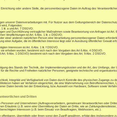
, Einrichtung oder andere Stelle, die personenbezogene Daten im Auftrag des Verantwortlichen
gen unserer Datenverarbeitungen mit. Für Nutzer aus dem Geltungsbereich der Datenschu
t wird, Folgendes:
. 1 lit. a und Art. 7 DSGVO;
ungen und Durchführung vertraglicher Maßnahmen sowie Beantwortung von Anfragen ist Art. 6
hen Verpflichtungen ist Art. 6 Abs. 1 lit. c DSGVO;
oder einer anderen natürlichen Person eine Verarbeitung personenbezogener Daten erforderli
 einer Aufgabe, die im öffentlichen Interesse liegt oder in Ausübung öffentlicher Gewalt erfo
gten Interessen ist Art. 6 Abs. 1 lit. f DSGVO.
 sie erhoben wurden, bestimmt sich nach den Vorgaben des Art 6 Abs. 4 DSGVO.
d Art. 9 Abs. 1 DSGVO) bestimmt sich nach den Vorgaben des Art. 9 Abs. 2 DSGVO.
tigung des Stands der Technik, der Implementierungskosten und der Art, des Umfangs, der
os für die Rechte und Freiheiten natürlicher Personen, geeignete technische und organisa
eit, Integrität und Verfügbarkeit von Daten durch Kontrolle des physischen Zugangs zu den
s Weiteren haben wir Verfahren eingerichtet, die eine Wahrnehmung von Betroffenenrechten
ener Daten bereits bei der Entwicklung, bzw. Auswahl von Hardware, Software sowie Verfa
.
ntwortlichen und Dritten
ersonen und Unternehmen (Auftragsverarbeitern, gemeinsam Verantwortlichen oder Dritten) o
en Erlaubnis (z.B. wenn eine Übermittlung der Daten an Dritte, wie an Zahlungsdienstleister, zu
r berechtigten Interessen (z.B. beim Einsatz von Beauftragten, Webhostern, etc.).
enbaren, übermitteln oder ihnen sonst den Zugriff gewähren, erfolgt dies insbesondere zu