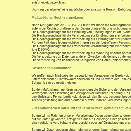
entscheidet, bezeichnet.
„Auftragsverarbeiter“ eine natürliche oder juristische Person, Behörde
Maßgebliche Rechtsgrundlagen
Nach Maßgabe des Art. 13 DSGVO teilen wir Ihnen die Rechtsgrundla
sofern die Rechtsgrundlage in der Datenschutzerklärung nicht genann
Die Rechtsgrundlage für die Einholung von Einwilligungen ist Art. 6 Abs
Die Rechtsgrundlage für die Verarbeitung zur Erfüllung unserer Leist
Die Rechtsgrundlage für die Verarbeitung zur Erfüllung unserer rechtlic
Für den Fall, dass lebenswichtige Interessen der betroffenen Person 
Die Rechtsgrundlage für die erforderliche Verarbeitung zur Wahrnehmung
lit. e DSGVO.
Die Rechtsgrundlage für die Verarbeitung zur Wahrung unserer berechti
Die Verarbeitung von Daten zu anderen Zwecken als denen, zu denen
Die Verarbeitung von besonderen Kategorien von Daten (entsprechen
Sicherheitsmaßnahmen
Wir treffen nach Maßgabe der gesetzlichen Vorgabenunter Berücksich
unterschiedlichen Eintrittswahrscheinlichkeit und Schwere des Risik
Schutzniveau zu gewährleisten.
Zu den Maßnahmen gehören insbesondere die Sicherung der Vertraulichk
Weitergabe, der Sicherung der Verfügbarkeit und ihrer Trennung. De
gewährleisten. Ferner berücksichtigen wir den Schutz personenbezog
Technikgestaltung und durch datenschutzfreundliche Voreinstellungen
Zusammenarbeit mit Auftragsverarbeitern, gemeinsam Vera
Sofern wir im Rahmen unserer Verarbeitung Daten gegenüber anderen P
auf die Daten gewähren, erfolgt dies nur auf Grundlage einer gesetzlich
eine rechtliche Verpflichtung dies vorsieht oder auf Grundlage unsere
Sofern wir Daten anderen Unternehmen unserer Unternehmensgruppe off