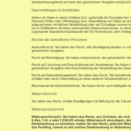
darüberhinausgehend auf einer den gesetzlichen Vorgaben entsprec
Übermittlungen in Drittländer
Sofern wir Daten in einem Drittland (d.h. außerhalb der Europäisch
Diensten Dritter oder Offenlegung, bzw. Übermittlung von Daten an and
aufgrund einer rechtlichen Verpflichtung oder auf Grundlage unserer be
nur in Drittländern mit einem anerkannten Datenschutzniveau, zu denen
sogenannte Standardschutzklauseln der EU-Kommission, dem Vorliegen
Rechte der betroffenen Personen
Auskunftsrecht: Sie haben das Recht, eine Bestätigung darüber zu ve
gesetzlichen Vorgaben.
Recht auf Berichtigung: Sie haben entsprechend. den gesetzlichen Vor
Recht auf Löschung und Einschränkung der Verarbeitung: Sie haben n
gesetzlichen Vorgaben eine Einschränkung der Verarbeitung der Date
Recht auf Datenübertragbarkeit: Sie haben das Recht, Sie betreffend
erhalten oder deren Übermittlung an einen anderen Verantwortlichen z
Beschwerde bei Aufsichtsbehörde: Sie haben ferner nach Maßgabe der
Widerrufsrecht
Sie haben das Recht, erteilte Einwilligungen mit Wirkung für die Zukunf
Widerspruchsrecht
Widerspruchsrecht: Sie haben das Recht, aus Gründen, die sich 
6 Abs. 1 lit. e oder f DSGVO erfolgt, Widerspruch einzulegen; d
Direktwerbung zu betreiben, haben Sie das Recht, jederzeit Wi
das Profiling, soweit es mit solcher Direktwerbung in Verbindung