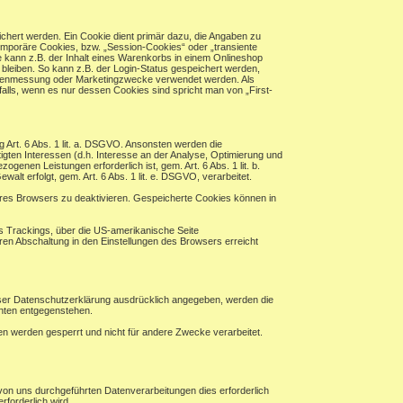
chert werden. Ein Cookie dient primär dazu, die Angaben zu
mporäre Cookies, bzw. „Session-Cookies“ oder „transiente
 kann z.B. der Inhalt eines Warenkorbs in einem Onlineshop
bleiben. So kann z.B. der Login-Status gespeichert werden,
eitenmessung oder Marketingzwecke verwendet werden. Als
alls, wenn es nur dessen Cookies sind spricht man von „First-
ng Art. 6 Abs. 1 lit. a. DSGVO. Ansonsten werden die
en Interessen (d.h. Interesse an der Analyse, Optimierung und
enen Leistungen erforderlich ist, gem. Art. 6 Abs. 1 lit. b.
alt erfolgt, gem. Art. 6 Abs. 1 lit. e. DSGVO, verarbeitet.
hres Browsers zu deaktivieren. Gespeicherte Cookies können in
es Trackings, über die US-amerikanische Seite
ren Abschaltung in den Einstellungen des Browsers erreicht
eser Datenschutzerklärung ausdrücklich angegeben, werden die
chten entgegenstehen.
ten werden gesperrt und nicht für andere Zwecke verarbeitet.
von uns durchgeführten Datenverarbeitungen dies erforderlich
rforderlich wird.