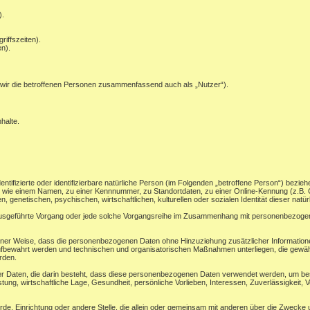
).
riffszeiten).
n).
wir die betroffenen Personen zusammenfassend auch als „Nutzer“).
halte.
ntifizierte oder identifizierbare natürliche Person (im Folgenden „betroffene Person“) beziehe
ung wie einem Namen, zu einer Kennnummer, zu Standortdaten, zu einer Online-Kennung (z.
, genetischen, psychischen, wirtschaftlichen, kulturellen oder sozialen Identität dieser natü
en ausgeführte Vorgang oder jede solche Vorgangsreihe im Zusammenhang mit personenbezogene
ner Weise, dass die personenbezogenen Daten ohne Hinzuziehung zusätzlicher Informatione
ufbewahrt werden und technischen und organisatorischen Maßnahmen unterliegen, die gewäh
erden.
ner Daten, die darin besteht, dass diese personenbezogenen Daten verwendet werden, um bes
ung, wirtschaftliche Lage, Gesundheit, persönliche Vorlieben, Interessen, Zuverlässigkeit, V
ehörde, Einrichtung oder andere Stelle, die allein oder gemeinsam mit anderen über die Zwec