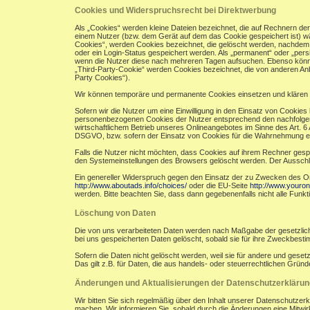
Cookies und Widerspruchsrecht bei Direktwerbung
Als „Cookies“ werden kleine Dateien bezeichnet, die auf Rechnern de
einem Nutzer (bzw. dem Gerät auf dem das Cookie gespeichert ist) w
Cookies“, werden Cookies bezeichnet, die gelöscht werden, nachdem e
oder ein Login-Status gespeichert werden. Als „permanent“ oder „per
wenn die Nutzer diese nach mehreren Tagen aufsuchen. Ebenso könne
„Third-Party-Cookie“ werden Cookies bezeichnet, die von anderen Anb
Party Cookies“).
Wir können temporäre und permanente Cookies einsetzen und klären 
Sofern wir die Nutzer um eine Einwilligung in den Einsatz von Cookies 
personenbezogenen Cookies der Nutzer entsprechend den nachfolgend
wirtschaftlichem Betrieb unseres Onlineangebotes im Sinne des Art. 6 A
DSGVO, bzw. sofern der Einsatz von Cookies für die Wahrnehmung einer A
Falls die Nutzer nicht möchten, dass Cookies auf ihrem Rechner gesp
den Systemeinstellungen des Browsers gelöscht werden. Der Aussch
Ein genereller Widerspruch gegen den Einsatz der zu Zwecken des Onli
http://www.aboutads.info/choices/
oder die EU-Seite
http://www.youron
werden. Bitte beachten Sie, dass dann gegebenenfalls nicht alle Fun
Löschung von Daten
Die von uns verarbeiteten Daten werden nach Maßgabe der gesetzlich
bei uns gespeicherten Daten gelöscht, sobald sie für ihre Zweckbest
Sofern die Daten nicht gelöscht werden, weil sie für andere und geset
Das gilt z.B. für Daten, die aus handels- oder steuerrechtlichen Gr
Änderungen und Aktualisierungen der Datenschutzerklärun
Wir bitten Sie sich regelmäßig über den Inhalt unserer Datenschutzer
machen. Wir informieren Sie, sobald durch die Änderungen eine Mitwirku