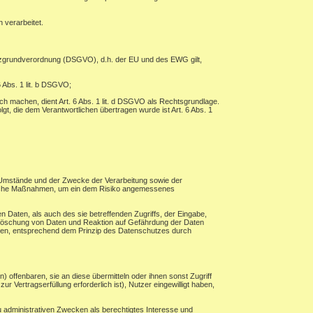
 verarbeitet.
tzgrundverordnung (DSGVO), d.h. der EU und des EWG gilt,
 Abs. 1 lit. b DSGVO;
ch machen, dient Art. 6 Abs. 1 lit. d DSGVO als Rechtsgrundlage.
lgt, die dem Verantwortlichen übertragen wurde ist Art. 6 Abs. 1
 Umstände und der Zwecke der Verarbeitung sowie der
torische Maßnahmen, um ein dem Risiko angemessenes
 Daten, als auch des sie betreffenden Zugriffs, der Eingabe,
, Löschung von Daten und Reaktion auf Gefährdung der Daten
hren, entsprechend dem Prinzip des Datenschutzes durch
ffenbaren, sie an diese übermitteln oder ihnen sonst Zugriff
r Vertragserfüllung erforderlich ist), Nutzer eingewilligt haben,
 administrativen Zwecken als berechtigtes Interesse und