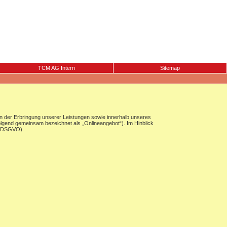
TCM AG Intern
Sitemap
 der Erbringung unserer Leistungen sowie innerhalb unseres
olgend gemeinsam bezeichnet als „Onlineangebot“). Im Hinblick
g (DSGVO).