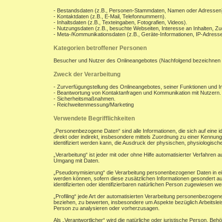
- Bestandsdaten (z.B., Personen-Stammdaten, Namen oder Adressen
- Kontaktdaten (z.B., E-Mail, Telefonnummern).
- Inhaltsdaten (z.B., Texteingaben, Fotografien, Videos).
- Nutzungsdaten (z.B., besuchte Webseiten, Interesse an Inhalten, Zug
- Meta-/Kommunikationsdaten (z.B., Geräte-Informationen, IP-Adresse
Kategorien betroffener Personen
Besucher und Nutzer des Onlineangebotes (Nachfolgend bezeichnen 
Zweck der Verarbeitung
- Zurverfügungstellung des Onlineangebotes, seiner Funktionen und In
- Beantwortung von Kontaktanfragen und Kommunikation mit Nutzern.
- Sicherheitsmaßnahmen.
- Reichweitenmessung/Marketing
Verwendete Begrifflichkeiten
„Personenbezogene Daten“ sind alle Informationen, die sich auf eine ide
direkt oder indirekt, insbesondere mittels Zuordnung zu einer Kenn
identifiziert werden kann, die Ausdruck der physischen, physiologischen
„Verarbeitung“ ist jeder mit oder ohne Hilfe automatisierter Verfahr
Umgang mit Daten.
„Pseudonymisierung“ die Verarbeitung personenbezogener Daten in ei
werden können, sofern diese zusätzlichen Informationen gesondert a
identifizierten oder identifizierbaren natürlichen Person zugewiesen w
„Profiling“ jede Art der automatisierten Verarbeitung personenbezoge
beziehen, zu bewerten, insbesondere um Aspekte bezüglich Arbeitsleist
Person zu analysieren oder vorherzusagen.
Als „Verantwortlicher“ wird die natürliche oder juristische Person, B