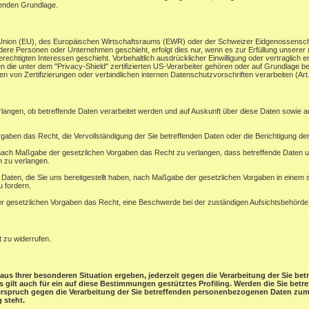
henden Grundlage.
en Union (EU), des Europäischen Wirtschaftsraums (EWR) oder der Schweizer Eidgenossensc
ere Personen oder Unternehmen geschieht, erfolgt dies nur, wenn es zur Erfüllung unserer (vo
rechtigten Interessen geschieht. Vorbehaltlich ausdrücklicher Einwilligung oder vertraglich er
 die unter dem "Privacy-Shield" zertifizierten US-Verarbeiter gehören oder auf Grundlage be
 von Zertifizierungen oder verbindlichen internen Datenschutzvorschriften verarbeiten (A
rlangen, ob betreffende Daten verarbeitet werden und auf Auskunft über diese Daten sowie 
gaben das Recht, die Vervollständigung der Sie betreffenden Daten oder die Berichtigung der
ach Maßgabe der gesetzlichen Vorgaben das Recht zu verlangen, dass betreffende Daten un
n zu verlangen.
e Daten, die Sie uns bereitgestellt haben, nach Maßgabe der gesetzlichen Vorgaben in einem
u fordern.
 gesetzlichen Vorgaben das Recht, eine Beschwerde bei der zuständigen Aufsichtsbehörde
t zu widerrufen.
aus Ihrer besonderen Situation ergeben, jederzeit gegen die Verarbeitung der Sie b
ies gilt auch für ein auf diese Bestimmungen gestütztes Profiling. Werden die Sie be
derspruch gegen die Verarbeitung der Sie betreffenden personenbezogenen Daten zum 
 steht.