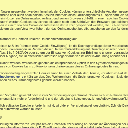
r Nutzer gespeichert werden. Innerhalb der Cookies können unterschiedliche Angaben gespei
ährend oder auch nach seinem Besuch innerhalb eines Onlineangebotes zu speichern. Als te
in Nutzer ein Onlineangebot verlässt und seinen Browser schließt. In einem solchen Cookie
sistent“ werden Cookies bezeichnet, die auch nach dem Schließen des Browsers gespeichert 
n in einem solchen Cookie die Interessen der Nutzer gespeichert werden, die für Reichw
ietern als dem Verantwortlichen, der das Onlineangebot betreibt, angeboten werden (andernf
hierüber im Rahmen unserer Datenschutzerklärung auf.
bitten (z.B. im Rahmen einer Cookie-Einwilligung), ist die Rechtsgrundlage dieser Verarbeitu
en Erläuterungen im Rahmen dieser Datenschutzerklärung auf Grundlage unserer berechtigt
bs. 1 lit. f. DSGVO) oder sofern der Einsatz von Cookies zur Erbringung unserer vertragsbezog
ufgabe, die im öffentlichen Interesse liegt erforderlich ist oder in Ausübung öffentlicher Gew
eichert werden, werden sie gebeten die entsprechende Option in den Systemeinstellungen i
luss von Cookies kann zu Funktionseinschränkungen dieses Onlineangebotes führen.
nemarketing eingesetzten Cookies kann bei einer Vielzahl der Dienste, vor allem im Fall d
linechoices.com/
erklärt werden. Des Weiteren kann die Speicherung von Cookies mittels de
ktionen dieses Onlineangebotes genutzt werden können.
en Vorgaben gelöscht oder in ihrer Verarbeitung eingeschränkt. Sofern nicht im Rahmen di
immung nicht mehr erforderlich sind und der Löschung keine gesetzlichen Aufbewahrungspfli
zlich zulässige Zwecke erforderlich sind, wird deren Verarbeitung eingeschränkt. D.h. die Da
ünden aufbewahrt werden müssen.
g
klärung zu informieren. Wir passen die Datenschutzerklärung an, sobald die Änderungen der 
ngshandlung Ihrerseits (z.B. Einwilligung) oder eine sonstige individuelle Benachrichtigung e