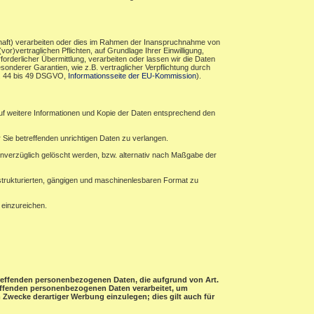
haft) verarbeiten oder dies im Rahmen der Inanspruchnahme von
r)vertraglichen Pflichten, auf Grundlage Ihrer Einwilligung,
forderlicher Übermittlung, verarbeiten oder lassen wir die Daten
sonderer Garantien, wie z.B. vertraglicher Verpflichtung durch
rt. 44 bis 49 DSGVO,
Informationsseite der EU-Kommission
).
auf weitere Informationen und Kopie der Daten entsprechend den
 Sie betreffenden unrichtigen Daten zu verlangen.
verzüglich gelöscht werden, bzw. alternativ nach Maßgabe der
 strukturierten, gängigen und maschinenlesbaren Format zu
 einzureichen.
etreffenden personenbezogenen Daten, die aufgrund von Art.
treffenden personenbezogenen Daten verarbeitet, um
Zwecke derartiger Werbung einzulegen; dies gilt auch für