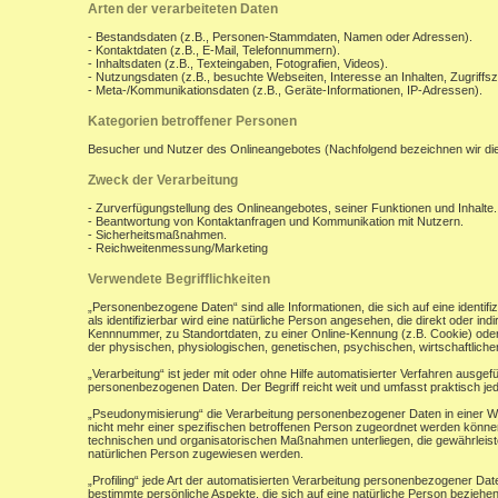
Arten der verarbeiteten Daten
- Bestandsdaten (z.B., Personen-Stammdaten, Namen oder Adressen).
- Kontaktdaten (z.B., E-Mail, Telefonnummern).
- Inhaltsdaten (z.B., Texteingaben, Fotografien, Videos).
- Nutzungsdaten (z.B., besuchte Webseiten, Interesse an Inhalten, Zugriffsz
- Meta-/Kommunikationsdaten (z.B., Geräte-Informationen, IP-Adressen).
Kategorien betroffener Personen
Besucher und Nutzer des Onlineangebotes (Nachfolgend bezeichnen wir di
Zweck der Verarbeitung
- Zurverfügungstellung des Onlineangebotes, seiner Funktionen und Inhalte.
- Beantwortung von Kontaktanfragen und Kommunikation mit Nutzern.
- Sicherheitsmaßnahmen.
- Reichweitenmessung/Marketing
Verwendete Begrifflichkeiten
„Personenbezogene Daten“ sind alle Informationen, die sich auf eine identifiz
als identifizierbar wird eine natürliche Person angesehen, die direkt oder 
Kennnummer, zu Standortdaten, zu einer Online-Kennung (z.B. Cookie) ode
der physischen, physiologischen, genetischen, psychischen, wirtschaftlichen, 
„Verarbeitung“ ist jeder mit oder ohne Hilfe automatisierter Verfahren aus
personenbezogenen Daten. Der Begriff reicht weit und umfasst praktisch j
„Pseudonymisierung“ die Verarbeitung personenbezogener Daten in einer W
nicht mehr einer spezifischen betroffenen Person zugeordnet werden könne
technischen und organisatorischen Maßnahmen unterliegen, die gewährleisten
natürlichen Person zugewiesen werden.
„Profiling“ jede Art der automatisierten Verarbeitung personenbezogener D
bestimmte persönliche Aspekte, die sich auf eine natürliche Person beziehen