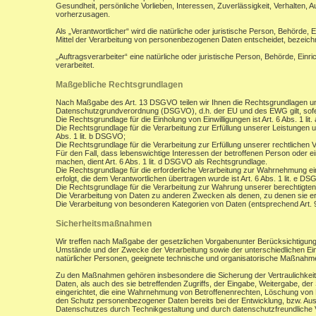
Gesundheit, persönliche Vorlieben, Interessen, Zuverlässigkeit, Verhalten, 
vorherzusagen.
Als „Verantwortlicher“ wird die natürliche oder juristische Person, Behörde,
Mittel der Verarbeitung von personenbezogenen Daten entscheidet, bezeich
„Auftragsverarbeiter“ eine natürliche oder juristische Person, Behörde, Ein
verarbeitet.
Maßgebliche Rechtsgrundlagen
Nach Maßgabe des Art. 13 DSGVO teilen wir Ihnen die Rechtsgrundlagen un
Datenschutzgrundverordnung (DSGVO), d.h. der EU und des EWG gilt, sofer
Die Rechtsgrundlage für die Einholung von Einwilligungen ist Art. 6 Abs. 1 lit
Die Rechtsgrundlage für die Verarbeitung zur Erfüllung unserer Leistungen
Abs. 1 lit. b DSGVO;
Die Rechtsgrundlage für die Verarbeitung zur Erfüllung unserer rechtlichen Ve
Für den Fall, dass lebenswichtige Interessen der betroffenen Person oder 
machen, dient Art. 6 Abs. 1 lit. d DSGVO als Rechtsgrundlage.
Die Rechtsgrundlage für die erforderliche Verarbeitung zur Wahrnehmung eine
erfolgt, die dem Verantwortlichen übertragen wurde ist Art. 6 Abs. 1 lit. e D
Die Rechtsgrundlage für die Verarbeitung zur Wahrung unserer berechtigten I
Die Verarbeitung von Daten zu anderen Zwecken als denen, zu denen sie 
Die Verarbeitung von besonderen Kategorien von Daten (entsprechend Art.
Sicherheitsmaßnahmen
Wir treffen nach Maßgabe der gesetzlichen Vorgabenunter Berücksichtigung
Umstände und der Zwecke der Verarbeitung sowie der unterschiedlichen Eint
natürlicher Personen, geeignete technische und organisatorische Maßnah
Zu den Maßnahmen gehören insbesondere die Sicherung der Vertraulichkeit,
Daten, als auch des sie betreffenden Zugriffs, der Eingabe, Weitergabe, de
eingerichtet, die eine Wahrnehmung von Betroffenenrechten, Löschung von 
den Schutz personenbezogener Daten bereits bei der Entwicklung, bzw. Au
Datenschutzes durch Technikgestaltung und durch datenschutzfreundliche V