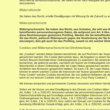
Beschwerde bei Aufsichtsbehörde: Sie haben ferner nach Maßgabe der gese
einzureichen.
Widerrufsrecht
Sie haben das Recht, erteilte Einwilligungen mit Wirkung für die Zukunft zu w
Widerspruchsrecht
Widerspruchsrecht: Sie haben das Recht, aus Gründen, die sich aus Ih
betreffenden personenbezogenen Daten, die aufgrund von Art. 6 Abs. 1 
diese Bestimmungen gestütztes Profiling. Werden die Sie betreffend
Sie das Recht, jederzeit Widerspruch gegen die Verarbeitung der Si
einzulegen; dies gilt auch für das Profiling, soweit es mit solcher Di
Cookies und Widerspruchsrecht bei Direktwerbung
Als „Cookies“ werden kleine Dateien bezeichnet, die auf Rechnern der Nut
gespeichert werden. Ein Cookie dient primär dazu, die Angaben zu einem N
seinem Besuch innerhalb eines Onlineangebotes zu speichern. Als temporär
bezeichnet, die gelöscht werden, nachdem ein Nutzer ein Onlineangebot verl
Warenkorbs in einem Onlineshop oder ein Login-Status gespeichert werden.
Schließen des Browsers gespeichert bleiben. So kann z.B. der Login-Stat
können in einem solchen Cookie die Interessen der Nutzer gespeichert wer
Party-Cookie“ werden Cookies bezeichnet, die von anderen Anbietern als de
wenn es nur dessen Cookies sind spricht man von „First-Party Cookies“).
Wir können temporäre und permanente Cookies einsetzen und klären hierü
Sofern wir die Nutzer um eine Einwilligung in den Einsatz von Cookies bitten
Art. 6 Abs. 1 lit. a. DSGVO. Ansonsten werden die personenbezogenen Coo
Datenschutzerklärung auf Grundlage unserer berechtigten Interessen (d.h. 
Onlineangebotes im Sinne des Art. 6 Abs. 1 lit. f. DSGVO) oder sofern der 
gem. Art. 6 Abs. 1 lit. b. DSGVO, bzw. sofern der Einsatz von Cookies für die
Ausübung öffentlicher Gewalt erfolgt, gem. Art. 6 Abs. 1 lit. e. DSGVO, verarb