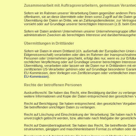
Zusammenarbeit mit Auftragsverarbeitern, gemeinsam Verantwor
Sofern wir im Rahmen unserer Verarbeitung Daten gegenüber anderen Perso
offenbaren, sie an diese übermitteln oder ihnen sonst Zugriff auf die Daten 
Übermittlung der Daten an Dritte, wie an Zahlungsdienstleister, zur Vertragserf
vorsieht oder auf Grundlage unserer berechtigten Interessen (z.B. beim Ein
Sofern wir Daten anderen Unternehmen unserer Unternehmensgruppe offenbar
administrativen Zwecken als berechtigtes Interesse und darüberhinausgeh
Übermittlungen in Drittländer
Sofern wir Daten in einem Drittland (d.h. außerhalb der Europäischen Uni
Eidgenossenschaft) verarbeiten oder dies im Rahmen der Inanspruchnahme 
Personen oder Unternehmen geschieht, erfolgt dies nur, wenn es zur Erfüllung
rechtlichen Verpflichtung oder auf Grundlage unserer berechtigten Interessen 
Übermittlung, verarbeiten oder lassen wir die Daten nur in Drittländern mi
zertifizierten US-Verarbeiter gehören oder auf Grundlage besonderer Garant
EU-Kommission, dem Vorliegen von Zertifizierungen oder verbindlichen inte
EU-Kommission
).
Rechte der betroffenen Personen
Auskunftsrecht: Sie haben das Recht, eine Bestätigung darüber zu verlange
weitere Informationen und Kopie der Daten entsprechend den gesetzlichen 
Recht auf Berichtigung: Sie haben entsprechend. den gesetzlichen Vorgaben 
Sie betreffenden unrichtigen Daten zu verlangen.
Recht auf Löschung und Einschränkung der Verarbeitung: Sie haben nach M
unverzüglich gelöscht werden, bzw. alternativ nach Maßgabe der gesetzlic
Recht auf Datenübertragbarkeit: Sie haben das Recht, Sie betreffende Daten
strukturierten, gängigen und maschinenlesbaren Format zu erhalten oder de