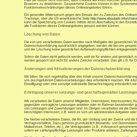
Falls die Nutzer nicht möchten, dass Cookies auf ihrem Rechner gespeicher
Browsers zu deaktivieren. Gespeicherte Cookies können in den Systemein
Funktionseinschränkungen dieses Onlineangebotes führen.
Ein genereller Widerspruch gegen den Einsatz der zu Zwecken des Onlinemark
Trackings, über die US-amerikanische Seite
http://www.aboutads.info/choic
kann die Speicherung von Cookies mittels deren Abschaltung in den Einstell
alle Funktionen dieses Onlineangebotes genutzt werden können.
Löschung von Daten
Die von uns verarbeiteten Daten werden nach Maßgabe der gesetzlichen Vor
Datenschutzerklärung ausdrücklich angegeben, werden die bei uns gespeiche
und der Löschung keine gesetzlichen Aufbewahrungspflichten entgegensteh
Sofern die Daten nicht gelöscht werden, weil sie für andere und gesetzlich 
werden gesperrt und nicht für andere Zwecke verarbeitet. Das gilt z.B. fü
Änderungen und Aktualisierungen der Datenschutzerklärung
Wir bitten Sie sich regelmäßig über den Inhalt unserer Datenschutzerkläru
uns durchgeführten Datenverarbeitungen dies erforderlich machen. Wir infor
Einwilligung) oder eine sonstige individuelle Benachrichtigung erforderlich wir
Erbringung unserer satzungs- und geschäftsgemäßen Leistunge
Wir verarbeiten die Daten unserer Mitglieder, Unterstützer, Interessenten, 
gegenüber vertragliche Leistungen anbieten oder im Rahmen bestehender ges
von Leistungen und Zuwendungen sind. Im Übrigen verarbeiten wir die Daten
berechtigten Interessen, z.B. wenn es sich um administrative Aufgaben oder Ö
Die hierbei verarbeiteten Daten, die Art, der Umfang und der Zweck und die
Vertragsverhältnis. Dazu gehören grundsätzlich Bestands- und Stammdaten d
Mailadresse, Telefon, etc.), die Vertragsdaten (z.B., in Anspruch genommen
sofern wir zahlungspflichtige Leistungen oder Produkte anbieten, Zahlungsda