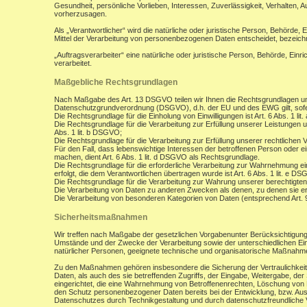
Gesundheit, persönliche Vorlieben, Interessen, Zuverlässigkeit, Verhalten, 
vorherzusagen.
Als „Verantwortlicher“ wird die natürliche oder juristische Person, Behörde,
Mittel der Verarbeitung von personenbezogenen Daten entscheidet, bezeich
„Auftragsverarbeiter“ eine natürliche oder juristische Person, Behörde, Ein
verarbeitet.
Maßgebliche Rechtsgrundlagen
Nach Maßgabe des Art. 13 DSGVO teilen wir Ihnen die Rechtsgrundlagen un
Datenschutzgrundverordnung (DSGVO), d.h. der EU und des EWG gilt, sofer
Die Rechtsgrundlage für die Einholung von Einwilligungen ist Art. 6 Abs. 1 lit
Die Rechtsgrundlage für die Verarbeitung zur Erfüllung unserer Leistungen
Abs. 1 lit. b DSGVO;
Die Rechtsgrundlage für die Verarbeitung zur Erfüllung unserer rechtlichen Ve
Für den Fall, dass lebenswichtige Interessen der betroffenen Person oder 
machen, dient Art. 6 Abs. 1 lit. d DSGVO als Rechtsgrundlage.
Die Rechtsgrundlage für die erforderliche Verarbeitung zur Wahrnehmung eine
erfolgt, die dem Verantwortlichen übertragen wurde ist Art. 6 Abs. 1 lit. e D
Die Rechtsgrundlage für die Verarbeitung zur Wahrung unserer berechtigten I
Die Verarbeitung von Daten zu anderen Zwecken als denen, zu denen sie 
Die Verarbeitung von besonderen Kategorien von Daten (entsprechend Art.
Sicherheitsmaßnahmen
Wir treffen nach Maßgabe der gesetzlichen Vorgabenunter Berücksichtigung
Umstände und der Zwecke der Verarbeitung sowie der unterschiedlichen Eint
natürlicher Personen, geeignete technische und organisatorische Maßnah
Zu den Maßnahmen gehören insbesondere die Sicherung der Vertraulichkeit,
Daten, als auch des sie betreffenden Zugriffs, der Eingabe, Weitergabe, de
eingerichtet, die eine Wahrnehmung von Betroffenenrechten, Löschung von 
den Schutz personenbezogener Daten bereits bei der Entwicklung, bzw. Au
Datenschutzes durch Technikgestaltung und durch datenschutzfreundliche V