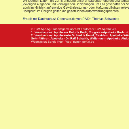
Wir löschen Daten, die zur Erbringung unserer satzungs- und geschäftsmäß
jeweiligen Aufgaben und vertraglichen Beziehungen. Im Fall geschäftlicher V
auch im Hinblick auf etwaige Gewährleistungs- oder Haftungspflichten releva
überprüft; im Übrigen gelten die gesetzlichen Aufbewahrungspflichten.
Erstellt mit Datenschutz-Generator.de von RA Dr. Thomas Schwenke
© TCM-Apo Ag | Arbeitsgemeinschaft deutscher TCM-Apotheken
1. Vorsitzender: Apotheker Patrick Kwik,
Congress-Apotheke
Karlsru
2. Vorsitzender: Apothekerin Dr. Hedda Henzl,
Residenz Apotheke
Wür
Schriftführer: Apotheker Dr. Ralf Schabik,
Wallenstein-Apotheke
Altdor
Webmaster:
Sergio Kuo
| Web:
tippen-portal.de