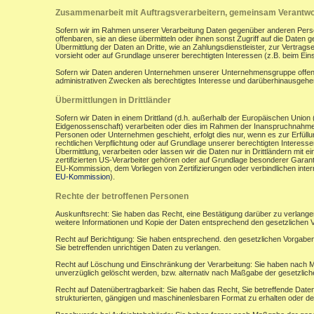
Zusammenarbeit mit Auftragsverarbeitern, gemeinsam Verantwor
Sofern wir im Rahmen unserer Verarbeitung Daten gegenüber anderen Perso
offenbaren, sie an diese übermitteln oder ihnen sonst Zugriff auf die Daten 
Übermittlung der Daten an Dritte, wie an Zahlungsdienstleister, zur Vertragserf
vorsieht oder auf Grundlage unserer berechtigten Interessen (z.B. beim Ein
Sofern wir Daten anderen Unternehmen unserer Unternehmensgruppe offenbar
administrativen Zwecken als berechtigtes Interesse und darüberhinausgeh
Übermittlungen in Drittländer
Sofern wir Daten in einem Drittland (d.h. außerhalb der Europäischen Uni
Eidgenossenschaft) verarbeiten oder dies im Rahmen der Inanspruchnahme 
Personen oder Unternehmen geschieht, erfolgt dies nur, wenn es zur Erfüllung
rechtlichen Verpflichtung oder auf Grundlage unserer berechtigten Interessen 
Übermittlung, verarbeiten oder lassen wir die Daten nur in Drittländern mi
zertifizierten US-Verarbeiter gehören oder auf Grundlage besonderer Garant
EU-Kommission, dem Vorliegen von Zertifizierungen oder verbindlichen inte
EU-Kommission
).
Rechte der betroffenen Personen
Auskunftsrecht: Sie haben das Recht, eine Bestätigung darüber zu verlange
weitere Informationen und Kopie der Daten entsprechend den gesetzlichen 
Recht auf Berichtigung: Sie haben entsprechend. den gesetzlichen Vorgaben 
Sie betreffenden unrichtigen Daten zu verlangen.
Recht auf Löschung und Einschränkung der Verarbeitung: Sie haben nach M
unverzüglich gelöscht werden, bzw. alternativ nach Maßgabe der gesetzlic
Recht auf Datenübertragbarkeit: Sie haben das Recht, Sie betreffende Daten
strukturierten, gängigen und maschinenlesbaren Format zu erhalten oder de