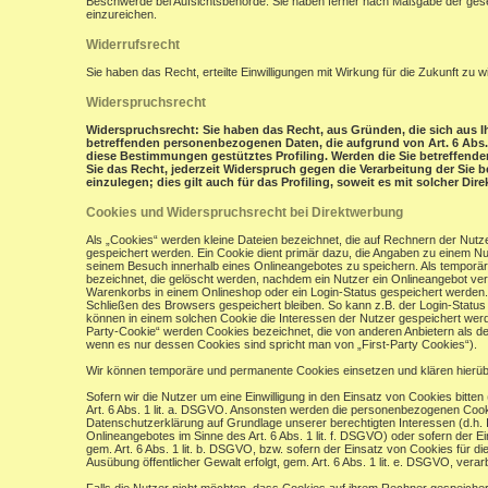
Beschwerde bei Aufsichtsbehörde: Sie haben ferner nach Maßgabe der gese
einzureichen.
Widerrufsrecht
Sie haben das Recht, erteilte Einwilligungen mit Wirkung für die Zukunft zu w
Widerspruchsrecht
Widerspruchsrecht: Sie haben das Recht, aus Gründen, die sich aus Ih
betreffenden personenbezogenen Daten, die aufgrund von Art. 6 Abs. 1 
diese Bestimmungen gestütztes Profiling. Werden die Sie betreffend
Sie das Recht, jederzeit Widerspruch gegen die Verarbeitung der Si
einzulegen; dies gilt auch für das Profiling, soweit es mit solcher Di
Cookies und Widerspruchsrecht bei Direktwerbung
Als „Cookies“ werden kleine Dateien bezeichnet, die auf Rechnern der Nut
gespeichert werden. Ein Cookie dient primär dazu, die Angaben zu einem N
seinem Besuch innerhalb eines Onlineangebotes zu speichern. Als temporär
bezeichnet, die gelöscht werden, nachdem ein Nutzer ein Onlineangebot verl
Warenkorbs in einem Onlineshop oder ein Login-Status gespeichert werden.
Schließen des Browsers gespeichert bleiben. So kann z.B. der Login-Stat
können in einem solchen Cookie die Interessen der Nutzer gespeichert wer
Party-Cookie“ werden Cookies bezeichnet, die von anderen Anbietern als de
wenn es nur dessen Cookies sind spricht man von „First-Party Cookies“).
Wir können temporäre und permanente Cookies einsetzen und klären hierü
Sofern wir die Nutzer um eine Einwilligung in den Einsatz von Cookies bitten
Art. 6 Abs. 1 lit. a. DSGVO. Ansonsten werden die personenbezogenen Coo
Datenschutzerklärung auf Grundlage unserer berechtigten Interessen (d.h. 
Onlineangebotes im Sinne des Art. 6 Abs. 1 lit. f. DSGVO) oder sofern der 
gem. Art. 6 Abs. 1 lit. b. DSGVO, bzw. sofern der Einsatz von Cookies für die
Ausübung öffentlicher Gewalt erfolgt, gem. Art. 6 Abs. 1 lit. e. DSGVO, verarb