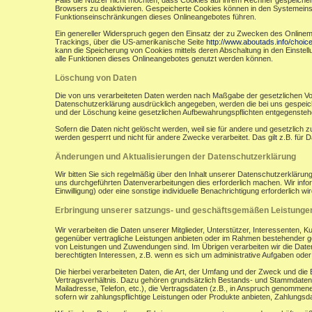
Falls die Nutzer nicht möchten, dass Cookies auf ihrem Rechner gespeicher
Browsers zu deaktivieren. Gespeicherte Cookies können in den Systemein
Funktionseinschränkungen dieses Onlineangebotes führen.
Ein genereller Widerspruch gegen den Einsatz der zu Zwecken des Onlinemark
Trackings, über die US-amerikanische Seite
http://www.aboutads.info/choic
kann die Speicherung von Cookies mittels deren Abschaltung in den Einstell
alle Funktionen dieses Onlineangebotes genutzt werden können.
Löschung von Daten
Die von uns verarbeiteten Daten werden nach Maßgabe der gesetzlichen Vor
Datenschutzerklärung ausdrücklich angegeben, werden die bei uns gespeiche
und der Löschung keine gesetzlichen Aufbewahrungspflichten entgegensteh
Sofern die Daten nicht gelöscht werden, weil sie für andere und gesetzlich 
werden gesperrt und nicht für andere Zwecke verarbeitet. Das gilt z.B. fü
Änderungen und Aktualisierungen der Datenschutzerklärung
Wir bitten Sie sich regelmäßig über den Inhalt unserer Datenschutzerkläru
uns durchgeführten Datenverarbeitungen dies erforderlich machen. Wir infor
Einwilligung) oder eine sonstige individuelle Benachrichtigung erforderlich wir
Erbringung unserer satzungs- und geschäftsgemäßen Leistunge
Wir verarbeiten die Daten unserer Mitglieder, Unterstützer, Interessenten, 
gegenüber vertragliche Leistungen anbieten oder im Rahmen bestehender ges
von Leistungen und Zuwendungen sind. Im Übrigen verarbeiten wir die Daten
berechtigten Interessen, z.B. wenn es sich um administrative Aufgaben oder Ö
Die hierbei verarbeiteten Daten, die Art, der Umfang und der Zweck und die
Vertragsverhältnis. Dazu gehören grundsätzlich Bestands- und Stammdaten d
Mailadresse, Telefon, etc.), die Vertragsdaten (z.B., in Anspruch genommen
sofern wir zahlungspflichtige Leistungen oder Produkte anbieten, Zahlungsda