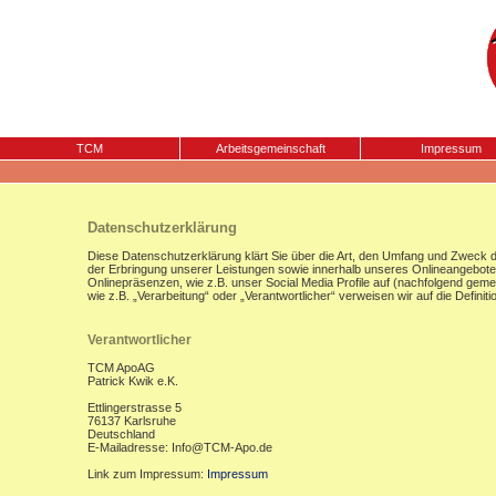
TCM
Arbeitsgemeinschaft
Impressum
Datenschutzerklärung
Diese Datenschutzerklärung klärt Sie über die Art, den Umfang und Zweck
der Erbringung unserer Leistungen sowie innerhalb unseres Onlineangebote
Onlinepräsenzen, wie z.B. unser Social Media Profile auf (nachfolgend gemei
wie z.B. „Verarbeitung“ oder „Verantwortlicher“ verweisen wir auf die Defi
Verantwortlicher
TCM ApoAG
Patrick Kwik e.K.
Ettlingerstrasse 5
76137 Karlsruhe
Deutschland
E-Mailadresse: Info@TCM-Apo.de
Link zum Impressum:
Impressum