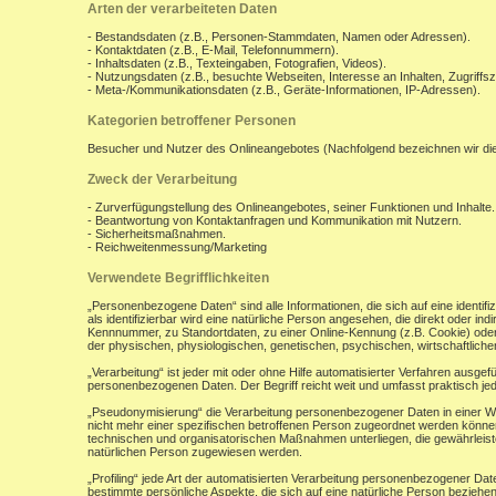
Arten der verarbeiteten Daten
- Bestandsdaten (z.B., Personen-Stammdaten, Namen oder Adressen).
- Kontaktdaten (z.B., E-Mail, Telefonnummern).
- Inhaltsdaten (z.B., Texteingaben, Fotografien, Videos).
- Nutzungsdaten (z.B., besuchte Webseiten, Interesse an Inhalten, Zugriffsz
- Meta-/Kommunikationsdaten (z.B., Geräte-Informationen, IP-Adressen).
Kategorien betroffener Personen
Besucher und Nutzer des Onlineangebotes (Nachfolgend bezeichnen wir di
Zweck der Verarbeitung
- Zurverfügungstellung des Onlineangebotes, seiner Funktionen und Inhalte.
- Beantwortung von Kontaktanfragen und Kommunikation mit Nutzern.
- Sicherheitsmaßnahmen.
- Reichweitenmessung/Marketing
Verwendete Begrifflichkeiten
„Personenbezogene Daten“ sind alle Informationen, die sich auf eine identifiz
als identifizierbar wird eine natürliche Person angesehen, die direkt oder 
Kennnummer, zu Standortdaten, zu einer Online-Kennung (z.B. Cookie) ode
der physischen, physiologischen, genetischen, psychischen, wirtschaftlichen, 
„Verarbeitung“ ist jeder mit oder ohne Hilfe automatisierter Verfahren aus
personenbezogenen Daten. Der Begriff reicht weit und umfasst praktisch j
„Pseudonymisierung“ die Verarbeitung personenbezogener Daten in einer W
nicht mehr einer spezifischen betroffenen Person zugeordnet werden könne
technischen und organisatorischen Maßnahmen unterliegen, die gewährleisten
natürlichen Person zugewiesen werden.
„Profiling“ jede Art der automatisierten Verarbeitung personenbezogener D
bestimmte persönliche Aspekte, die sich auf eine natürliche Person beziehen