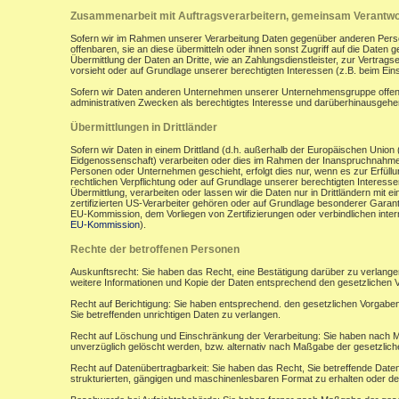
Zusammenarbeit mit Auftragsverarbeitern, gemeinsam Verantwor
Sofern wir im Rahmen unserer Verarbeitung Daten gegenüber anderen Perso
offenbaren, sie an diese übermitteln oder ihnen sonst Zugriff auf die Daten 
Übermittlung der Daten an Dritte, wie an Zahlungsdienstleister, zur Vertragserf
vorsieht oder auf Grundlage unserer berechtigten Interessen (z.B. beim Ein
Sofern wir Daten anderen Unternehmen unserer Unternehmensgruppe offenbar
administrativen Zwecken als berechtigtes Interesse und darüberhinausgeh
Übermittlungen in Drittländer
Sofern wir Daten in einem Drittland (d.h. außerhalb der Europäischen Uni
Eidgenossenschaft) verarbeiten oder dies im Rahmen der Inanspruchnahme 
Personen oder Unternehmen geschieht, erfolgt dies nur, wenn es zur Erfüllung
rechtlichen Verpflichtung oder auf Grundlage unserer berechtigten Interessen 
Übermittlung, verarbeiten oder lassen wir die Daten nur in Drittländern mi
zertifizierten US-Verarbeiter gehören oder auf Grundlage besonderer Garant
EU-Kommission, dem Vorliegen von Zertifizierungen oder verbindlichen inte
EU-Kommission
).
Rechte der betroffenen Personen
Auskunftsrecht: Sie haben das Recht, eine Bestätigung darüber zu verlange
weitere Informationen und Kopie der Daten entsprechend den gesetzlichen 
Recht auf Berichtigung: Sie haben entsprechend. den gesetzlichen Vorgaben 
Sie betreffenden unrichtigen Daten zu verlangen.
Recht auf Löschung und Einschränkung der Verarbeitung: Sie haben nach M
unverzüglich gelöscht werden, bzw. alternativ nach Maßgabe der gesetzlic
Recht auf Datenübertragbarkeit: Sie haben das Recht, Sie betreffende Daten
strukturierten, gängigen und maschinenlesbaren Format zu erhalten oder de