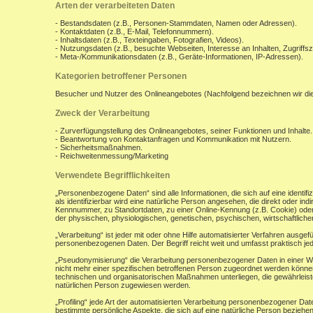
Arten der verarbeiteten Daten
- Bestandsdaten (z.B., Personen-Stammdaten, Namen oder Adressen).
- Kontaktdaten (z.B., E-Mail, Telefonnummern).
- Inhaltsdaten (z.B., Texteingaben, Fotografien, Videos).
- Nutzungsdaten (z.B., besuchte Webseiten, Interesse an Inhalten, Zugriffsz
- Meta-/Kommunikationsdaten (z.B., Geräte-Informationen, IP-Adressen).
Kategorien betroffener Personen
Besucher und Nutzer des Onlineangebotes (Nachfolgend bezeichnen wir di
Zweck der Verarbeitung
- Zurverfügungstellung des Onlineangebotes, seiner Funktionen und Inhalte.
- Beantwortung von Kontaktanfragen und Kommunikation mit Nutzern.
- Sicherheitsmaßnahmen.
- Reichweitenmessung/Marketing
Verwendete Begrifflichkeiten
„Personenbezogene Daten“ sind alle Informationen, die sich auf eine identifiz
als identifizierbar wird eine natürliche Person angesehen, die direkt oder 
Kennnummer, zu Standortdaten, zu einer Online-Kennung (z.B. Cookie) ode
der physischen, physiologischen, genetischen, psychischen, wirtschaftlichen, 
„Verarbeitung“ ist jeder mit oder ohne Hilfe automatisierter Verfahren aus
personenbezogenen Daten. Der Begriff reicht weit und umfasst praktisch j
„Pseudonymisierung“ die Verarbeitung personenbezogener Daten in einer W
nicht mehr einer spezifischen betroffenen Person zugeordnet werden könne
technischen und organisatorischen Maßnahmen unterliegen, die gewährleisten
natürlichen Person zugewiesen werden.
„Profiling“ jede Art der automatisierten Verarbeitung personenbezogener D
bestimmte persönliche Aspekte, die sich auf eine natürliche Person beziehen