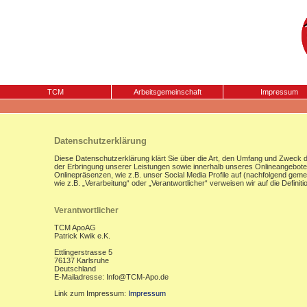
TCM
Arbeitsgemeinschaft
Impressum
Datenschutzerklärung
Diese Datenschutzerklärung klärt Sie über die Art, den Umfang und Zweck
der Erbringung unserer Leistungen sowie innerhalb unseres Onlineangebote
Onlinepräsenzen, wie z.B. unser Social Media Profile auf (nachfolgend gemei
wie z.B. „Verarbeitung“ oder „Verantwortlicher“ verweisen wir auf die Defi
Verantwortlicher
TCM ApoAG
Patrick Kwik e.K.
Ettlingerstrasse 5
76137 Karlsruhe
Deutschland
E-Mailadresse: Info@TCM-Apo.de
Link zum Impressum:
Impressum