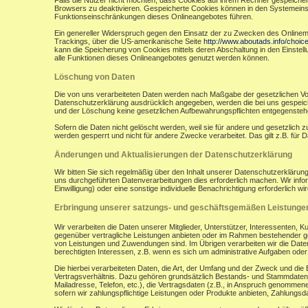
Falls die Nutzer nicht möchten, dass Cookies auf ihrem Rechner gespeicher
Browsers zu deaktivieren. Gespeicherte Cookies können in den Systemein
Funktionseinschränkungen dieses Onlineangebotes führen.
Ein genereller Widerspruch gegen den Einsatz der zu Zwecken des Onlinemark
Trackings, über die US-amerikanische Seite
http://www.aboutads.info/choic
kann die Speicherung von Cookies mittels deren Abschaltung in den Einstell
alle Funktionen dieses Onlineangebotes genutzt werden können.
Löschung von Daten
Die von uns verarbeiteten Daten werden nach Maßgabe der gesetzlichen Vor
Datenschutzerklärung ausdrücklich angegeben, werden die bei uns gespeiche
und der Löschung keine gesetzlichen Aufbewahrungspflichten entgegensteh
Sofern die Daten nicht gelöscht werden, weil sie für andere und gesetzlich 
werden gesperrt und nicht für andere Zwecke verarbeitet. Das gilt z.B. fü
Änderungen und Aktualisierungen der Datenschutzerklärung
Wir bitten Sie sich regelmäßig über den Inhalt unserer Datenschutzerkläru
uns durchgeführten Datenverarbeitungen dies erforderlich machen. Wir infor
Einwilligung) oder eine sonstige individuelle Benachrichtigung erforderlich wir
Erbringung unserer satzungs- und geschäftsgemäßen Leistunge
Wir verarbeiten die Daten unserer Mitglieder, Unterstützer, Interessenten, 
gegenüber vertragliche Leistungen anbieten oder im Rahmen bestehender ges
von Leistungen und Zuwendungen sind. Im Übrigen verarbeiten wir die Daten
berechtigten Interessen, z.B. wenn es sich um administrative Aufgaben oder Ö
Die hierbei verarbeiteten Daten, die Art, der Umfang und der Zweck und die
Vertragsverhältnis. Dazu gehören grundsätzlich Bestands- und Stammdaten d
Mailadresse, Telefon, etc.), die Vertragsdaten (z.B., in Anspruch genommen
sofern wir zahlungspflichtige Leistungen oder Produkte anbieten, Zahlungsda