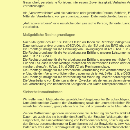
Gesundheit, persönliche Vorlieben, Interessen, Zuverlässigkeit, Verhalten, 
vorherzusagen.
Als „Verantwortlicher“ wird die natürliche oder juristische Person, Behörde,
Mittel der Verarbeitung von personenbezogenen Daten entscheidet, bezeich
„Auftragsverarbeiter“ eine natürliche oder juristische Person, Behörde, Ein
verarbeitet.
Maßgebliche Rechtsgrundlagen
Nach Maßgabe des Art. 13 DSGVO teilen wir Ihnen die Rechtsgrundlagen un
Datenschutzgrundverordnung (DSGVO), d.h. der EU und des EWG gilt, sofer
Die Rechtsgrundlage für die Einholung von Einwilligungen ist Art. 6 Abs. 1 lit
Die Rechtsgrundlage für die Verarbeitung zur Erfüllung unserer Leistungen
Abs. 1 lit. b DSGVO;
Die Rechtsgrundlage für die Verarbeitung zur Erfüllung unserer rechtlichen Ve
Für den Fall, dass lebenswichtige Interessen der betroffenen Person oder 
machen, dient Art. 6 Abs. 1 lit. d DSGVO als Rechtsgrundlage.
Die Rechtsgrundlage für die erforderliche Verarbeitung zur Wahrnehmung eine
erfolgt, die dem Verantwortlichen übertragen wurde ist Art. 6 Abs. 1 lit. e D
Die Rechtsgrundlage für die Verarbeitung zur Wahrung unserer berechtigten I
Die Verarbeitung von Daten zu anderen Zwecken als denen, zu denen sie 
Die Verarbeitung von besonderen Kategorien von Daten (entsprechend Art.
Sicherheitsmaßnahmen
Wir treffen nach Maßgabe der gesetzlichen Vorgabenunter Berücksichtigung
Umstände und der Zwecke der Verarbeitung sowie der unterschiedlichen Eint
natürlicher Personen, geeignete technische und organisatorische Maßnah
Zu den Maßnahmen gehören insbesondere die Sicherung der Vertraulichkeit,
Daten, als auch des sie betreffenden Zugriffs, der Eingabe, Weitergabe, de
eingerichtet, die eine Wahrnehmung von Betroffenenrechten, Löschung von 
den Schutz personenbezogener Daten bereits bei der Entwicklung, bzw. Au
Datenschutzes durch Technikgestaltung und durch datenschutzfreundliche V