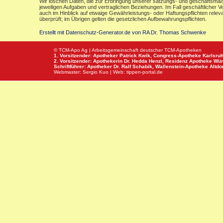
Wir löschen Daten, die zur Erbringung unserer satzungs- und geschäftsmäß
jeweiligen Aufgaben und vertraglichen Beziehungen. Im Fall geschäftlicher V
auch im Hinblick auf etwaige Gewährleistungs- oder Haftungspflichten releva
überprüft; im Übrigen gelten die gesetzlichen Aufbewahrungspflichten.
Erstellt mit Datenschutz-Generator.de von RA Dr. Thomas Schwenke
© TCM-Apo Ag | Arbeitsgemeinschaft deutscher TCM-Apotheken
1. Vorsitzender: Apotheker Patrick Kwik,
Congress-Apotheke
Karlsru
2. Vorsitzender: Apothekerin Dr. Hedda Henzl,
Residenz Apotheke
Wür
Schriftführer: Apotheker Dr. Ralf Schabik,
Wallenstein-Apotheke
Altdor
Webmaster:
Sergio Kuo
| Web:
tippen-portal.de