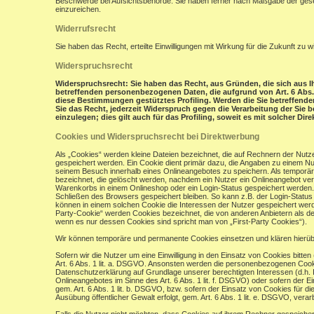
Beschwerde bei Aufsichtsbehörde: Sie haben ferner nach Maßgabe der gese
einzureichen.
Widerrufsrecht
Sie haben das Recht, erteilte Einwilligungen mit Wirkung für die Zukunft zu w
Widerspruchsrecht
Widerspruchsrecht: Sie haben das Recht, aus Gründen, die sich aus Ih
betreffenden personenbezogenen Daten, die aufgrund von Art. 6 Abs. 1 
diese Bestimmungen gestütztes Profiling. Werden die Sie betreffend
Sie das Recht, jederzeit Widerspruch gegen die Verarbeitung der Si
einzulegen; dies gilt auch für das Profiling, soweit es mit solcher Di
Cookies und Widerspruchsrecht bei Direktwerbung
Als „Cookies“ werden kleine Dateien bezeichnet, die auf Rechnern der Nut
gespeichert werden. Ein Cookie dient primär dazu, die Angaben zu einem N
seinem Besuch innerhalb eines Onlineangebotes zu speichern. Als temporär
bezeichnet, die gelöscht werden, nachdem ein Nutzer ein Onlineangebot verl
Warenkorbs in einem Onlineshop oder ein Login-Status gespeichert werden.
Schließen des Browsers gespeichert bleiben. So kann z.B. der Login-Stat
können in einem solchen Cookie die Interessen der Nutzer gespeichert wer
Party-Cookie“ werden Cookies bezeichnet, die von anderen Anbietern als de
wenn es nur dessen Cookies sind spricht man von „First-Party Cookies“).
Wir können temporäre und permanente Cookies einsetzen und klären hierü
Sofern wir die Nutzer um eine Einwilligung in den Einsatz von Cookies bitten
Art. 6 Abs. 1 lit. a. DSGVO. Ansonsten werden die personenbezogenen Coo
Datenschutzerklärung auf Grundlage unserer berechtigten Interessen (d.h. 
Onlineangebotes im Sinne des Art. 6 Abs. 1 lit. f. DSGVO) oder sofern der 
gem. Art. 6 Abs. 1 lit. b. DSGVO, bzw. sofern der Einsatz von Cookies für die
Ausübung öffentlicher Gewalt erfolgt, gem. Art. 6 Abs. 1 lit. e. DSGVO, verarb