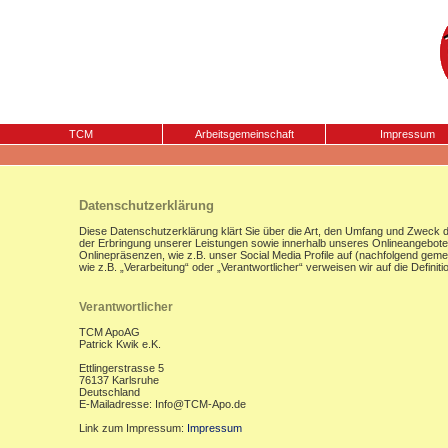
TCM
Arbeitsgemeinschaft
Impressum
Datenschutzerklärung
Diese Datenschutzerklärung klärt Sie über die Art, den Umfang und Zweck
der Erbringung unserer Leistungen sowie innerhalb unseres Onlineangebote
Onlinepräsenzen, wie z.B. unser Social Media Profile auf (nachfolgend gemei
wie z.B. „Verarbeitung“ oder „Verantwortlicher“ verweisen wir auf die Defi
Verantwortlicher
TCM ApoAG
Patrick Kwik e.K.
Ettlingerstrasse 5
76137 Karlsruhe
Deutschland
E-Mailadresse: Info@TCM-Apo.de
Link zum Impressum:
Impressum