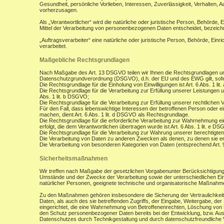
Gesundheit, persönliche Vorlieben, Interessen, Zuverlässigkeit, Verhalten, 
vorherzusagen.
Als „Verantwortlicher“ wird die natürliche oder juristische Person, Behörde,
Mittel der Verarbeitung von personenbezogenen Daten entscheidet, bezeich
„Auftragsverarbeiter“ eine natürliche oder juristische Person, Behörde, Ein
verarbeitet.
Maßgebliche Rechtsgrundlagen
Nach Maßgabe des Art. 13 DSGVO teilen wir Ihnen die Rechtsgrundlagen un
Datenschutzgrundverordnung (DSGVO), d.h. der EU und des EWG gilt, sofer
Die Rechtsgrundlage für die Einholung von Einwilligungen ist Art. 6 Abs. 1 lit
Die Rechtsgrundlage für die Verarbeitung zur Erfüllung unserer Leistungen
Abs. 1 lit. b DSGVO;
Die Rechtsgrundlage für die Verarbeitung zur Erfüllung unserer rechtlichen Ve
Für den Fall, dass lebenswichtige Interessen der betroffenen Person oder 
machen, dient Art. 6 Abs. 1 lit. d DSGVO als Rechtsgrundlage.
Die Rechtsgrundlage für die erforderliche Verarbeitung zur Wahrnehmung eine
erfolgt, die dem Verantwortlichen übertragen wurde ist Art. 6 Abs. 1 lit. e D
Die Rechtsgrundlage für die Verarbeitung zur Wahrung unserer berechtigten I
Die Verarbeitung von Daten zu anderen Zwecken als denen, zu denen sie 
Die Verarbeitung von besonderen Kategorien von Daten (entsprechend Art.
Sicherheitsmaßnahmen
Wir treffen nach Maßgabe der gesetzlichen Vorgabenunter Berücksichtigung
Umstände und der Zwecke der Verarbeitung sowie der unterschiedlichen Eint
natürlicher Personen, geeignete technische und organisatorische Maßnah
Zu den Maßnahmen gehören insbesondere die Sicherung der Vertraulichkeit,
Daten, als auch des sie betreffenden Zugriffs, der Eingabe, Weitergabe, de
eingerichtet, die eine Wahrnehmung von Betroffenenrechten, Löschung von 
den Schutz personenbezogener Daten bereits bei der Entwicklung, bzw. Au
Datenschutzes durch Technikgestaltung und durch datenschutzfreundliche V