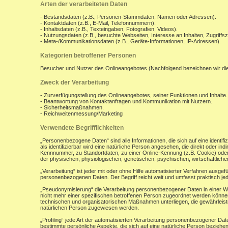
Arten der verarbeiteten Daten
- Bestandsdaten (z.B., Personen-Stammdaten, Namen oder Adressen).
- Kontaktdaten (z.B., E-Mail, Telefonnummern).
- Inhaltsdaten (z.B., Texteingaben, Fotografien, Videos).
- Nutzungsdaten (z.B., besuchte Webseiten, Interesse an Inhalten, Zugriffsz
- Meta-/Kommunikationsdaten (z.B., Geräte-Informationen, IP-Adressen).
Kategorien betroffener Personen
Besucher und Nutzer des Onlineangebotes (Nachfolgend bezeichnen wir di
Zweck der Verarbeitung
- Zurverfügungstellung des Onlineangebotes, seiner Funktionen und Inhalte.
- Beantwortung von Kontaktanfragen und Kommunikation mit Nutzern.
- Sicherheitsmaßnahmen.
- Reichweitenmessung/Marketing
Verwendete Begrifflichkeiten
„Personenbezogene Daten“ sind alle Informationen, die sich auf eine identifiz
als identifizierbar wird eine natürliche Person angesehen, die direkt oder 
Kennnummer, zu Standortdaten, zu einer Online-Kennung (z.B. Cookie) ode
der physischen, physiologischen, genetischen, psychischen, wirtschaftlichen, 
„Verarbeitung“ ist jeder mit oder ohne Hilfe automatisierter Verfahren aus
personenbezogenen Daten. Der Begriff reicht weit und umfasst praktisch j
„Pseudonymisierung“ die Verarbeitung personenbezogener Daten in einer W
nicht mehr einer spezifischen betroffenen Person zugeordnet werden könne
technischen und organisatorischen Maßnahmen unterliegen, die gewährleisten
natürlichen Person zugewiesen werden.
„Profiling“ jede Art der automatisierten Verarbeitung personenbezogener D
bestimmte persönliche Aspekte, die sich auf eine natürliche Person beziehen