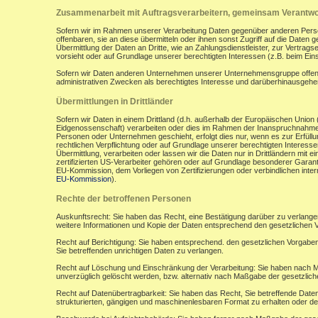
Zusammenarbeit mit Auftragsverarbeitern, gemeinsam Verantwor
Sofern wir im Rahmen unserer Verarbeitung Daten gegenüber anderen Perso
offenbaren, sie an diese übermitteln oder ihnen sonst Zugriff auf die Daten 
Übermittlung der Daten an Dritte, wie an Zahlungsdienstleister, zur Vertragserf
vorsieht oder auf Grundlage unserer berechtigten Interessen (z.B. beim Ein
Sofern wir Daten anderen Unternehmen unserer Unternehmensgruppe offenbar
administrativen Zwecken als berechtigtes Interesse und darüberhinausgeh
Übermittlungen in Drittländer
Sofern wir Daten in einem Drittland (d.h. außerhalb der Europäischen Uni
Eidgenossenschaft) verarbeiten oder dies im Rahmen der Inanspruchnahme 
Personen oder Unternehmen geschieht, erfolgt dies nur, wenn es zur Erfüllung
rechtlichen Verpflichtung oder auf Grundlage unserer berechtigten Interessen 
Übermittlung, verarbeiten oder lassen wir die Daten nur in Drittländern mi
zertifizierten US-Verarbeiter gehören oder auf Grundlage besonderer Garant
EU-Kommission, dem Vorliegen von Zertifizierungen oder verbindlichen inte
EU-Kommission
).
Rechte der betroffenen Personen
Auskunftsrecht: Sie haben das Recht, eine Bestätigung darüber zu verlange
weitere Informationen und Kopie der Daten entsprechend den gesetzlichen 
Recht auf Berichtigung: Sie haben entsprechend. den gesetzlichen Vorgaben 
Sie betreffenden unrichtigen Daten zu verlangen.
Recht auf Löschung und Einschränkung der Verarbeitung: Sie haben nach M
unverzüglich gelöscht werden, bzw. alternativ nach Maßgabe der gesetzlic
Recht auf Datenübertragbarkeit: Sie haben das Recht, Sie betreffende Daten
strukturierten, gängigen und maschinenlesbaren Format zu erhalten oder de