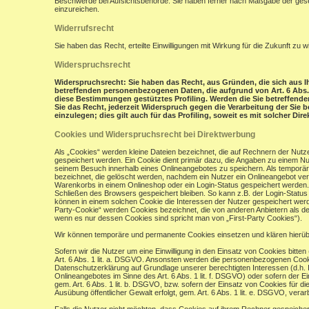
Beschwerde bei Aufsichtsbehörde: Sie haben ferner nach Maßgabe der gese
einzureichen.
Widerrufsrecht
Sie haben das Recht, erteilte Einwilligungen mit Wirkung für die Zukunft zu w
Widerspruchsrecht
Widerspruchsrecht: Sie haben das Recht, aus Gründen, die sich aus Ih
betreffenden personenbezogenen Daten, die aufgrund von Art. 6 Abs. 1 
diese Bestimmungen gestütztes Profiling. Werden die Sie betreffend
Sie das Recht, jederzeit Widerspruch gegen die Verarbeitung der Si
einzulegen; dies gilt auch für das Profiling, soweit es mit solcher Di
Cookies und Widerspruchsrecht bei Direktwerbung
Als „Cookies“ werden kleine Dateien bezeichnet, die auf Rechnern der Nut
gespeichert werden. Ein Cookie dient primär dazu, die Angaben zu einem N
seinem Besuch innerhalb eines Onlineangebotes zu speichern. Als temporär
bezeichnet, die gelöscht werden, nachdem ein Nutzer ein Onlineangebot verl
Warenkorbs in einem Onlineshop oder ein Login-Status gespeichert werden.
Schließen des Browsers gespeichert bleiben. So kann z.B. der Login-Stat
können in einem solchen Cookie die Interessen der Nutzer gespeichert wer
Party-Cookie“ werden Cookies bezeichnet, die von anderen Anbietern als de
wenn es nur dessen Cookies sind spricht man von „First-Party Cookies“).
Wir können temporäre und permanente Cookies einsetzen und klären hierü
Sofern wir die Nutzer um eine Einwilligung in den Einsatz von Cookies bitten
Art. 6 Abs. 1 lit. a. DSGVO. Ansonsten werden die personenbezogenen Coo
Datenschutzerklärung auf Grundlage unserer berechtigten Interessen (d.h. 
Onlineangebotes im Sinne des Art. 6 Abs. 1 lit. f. DSGVO) oder sofern der 
gem. Art. 6 Abs. 1 lit. b. DSGVO, bzw. sofern der Einsatz von Cookies für die
Ausübung öffentlicher Gewalt erfolgt, gem. Art. 6 Abs. 1 lit. e. DSGVO, verarb