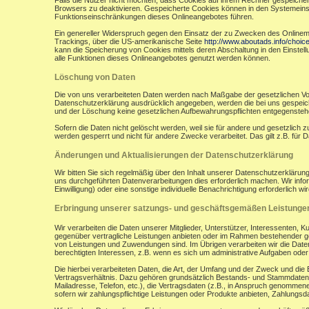
Falls die Nutzer nicht möchten, dass Cookies auf ihrem Rechner gespeicher
Browsers zu deaktivieren. Gespeicherte Cookies können in den Systemein
Funktionseinschränkungen dieses Onlineangebotes führen.
Ein genereller Widerspruch gegen den Einsatz der zu Zwecken des Onlinemark
Trackings, über die US-amerikanische Seite
http://www.aboutads.info/choic
kann die Speicherung von Cookies mittels deren Abschaltung in den Einstell
alle Funktionen dieses Onlineangebotes genutzt werden können.
Löschung von Daten
Die von uns verarbeiteten Daten werden nach Maßgabe der gesetzlichen Vor
Datenschutzerklärung ausdrücklich angegeben, werden die bei uns gespeiche
und der Löschung keine gesetzlichen Aufbewahrungspflichten entgegensteh
Sofern die Daten nicht gelöscht werden, weil sie für andere und gesetzlich 
werden gesperrt und nicht für andere Zwecke verarbeitet. Das gilt z.B. fü
Änderungen und Aktualisierungen der Datenschutzerklärung
Wir bitten Sie sich regelmäßig über den Inhalt unserer Datenschutzerkläru
uns durchgeführten Datenverarbeitungen dies erforderlich machen. Wir infor
Einwilligung) oder eine sonstige individuelle Benachrichtigung erforderlich wir
Erbringung unserer satzungs- und geschäftsgemäßen Leistunge
Wir verarbeiten die Daten unserer Mitglieder, Unterstützer, Interessenten, 
gegenüber vertragliche Leistungen anbieten oder im Rahmen bestehender ges
von Leistungen und Zuwendungen sind. Im Übrigen verarbeiten wir die Daten
berechtigten Interessen, z.B. wenn es sich um administrative Aufgaben oder Ö
Die hierbei verarbeiteten Daten, die Art, der Umfang und der Zweck und die
Vertragsverhältnis. Dazu gehören grundsätzlich Bestands- und Stammdaten d
Mailadresse, Telefon, etc.), die Vertragsdaten (z.B., in Anspruch genommen
sofern wir zahlungspflichtige Leistungen oder Produkte anbieten, Zahlungsda