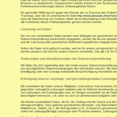
Falls die Nutzer nicht möchten, dass Cookies auf ihrem Rechner gespeicher
Browsers zu deaktivieren. Gespeicherte Cookies können in den Systemein
Funktionseinschränkungen dieses Onlineangebotes führen.
Ein genereller Widerspruch gegen den Einsatz der zu Zwecken des Onlinemark
Trackings, über die US-amerikanische Seite
http://www.aboutads.info/choic
kann die Speicherung von Cookies mittels deren Abschaltung in den Einstell
alle Funktionen dieses Onlineangebotes genutzt werden können.
Löschung von Daten
Die von uns verarbeiteten Daten werden nach Maßgabe der gesetzlichen Vor
Datenschutzerklärung ausdrücklich angegeben, werden die bei uns gespeiche
und der Löschung keine gesetzlichen Aufbewahrungspflichten entgegensteh
Sofern die Daten nicht gelöscht werden, weil sie für andere und gesetzlich 
werden gesperrt und nicht für andere Zwecke verarbeitet. Das gilt z.B. fü
Änderungen und Aktualisierungen der Datenschutzerklärung
Wir bitten Sie sich regelmäßig über den Inhalt unserer Datenschutzerkläru
uns durchgeführten Datenverarbeitungen dies erforderlich machen. Wir infor
Einwilligung) oder eine sonstige individuelle Benachrichtigung erforderlich wir
Erbringung unserer satzungs- und geschäftsgemäßen Leistunge
Wir verarbeiten die Daten unserer Mitglieder, Unterstützer, Interessenten, 
gegenüber vertragliche Leistungen anbieten oder im Rahmen bestehender ges
von Leistungen und Zuwendungen sind. Im Übrigen verarbeiten wir die Daten
berechtigten Interessen, z.B. wenn es sich um administrative Aufgaben oder Ö
Die hierbei verarbeiteten Daten, die Art, der Umfang und der Zweck und die
Vertragsverhältnis. Dazu gehören grundsätzlich Bestands- und Stammdaten d
Mailadresse, Telefon, etc.), die Vertragsdaten (z.B., in Anspruch genommen
sofern wir zahlungspflichtige Leistungen oder Produkte anbieten, Zahlungsda