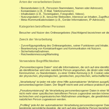
Arten der verarbeiteten Daten
- Bestandsdaten (z.B., Personen-Stammdaten, Namen oder Adressen).
- Kontaktdaten (z.B., E-Mail, Telefonnummern).
- Inhaltsdaten (z.B., Texteingaben, Fotografien, Videos).
- Nutzungsdaten (z.B., besuchte Webseiten, Interesse an Inhalten, Zugriffsz
- Meta-/Kommunikationsdaten (z.B., Geräte-Informationen, IP-Adressen).
Kategorien betroffener Personen
Besucher und Nutzer des Onlineangebotes (Nachfolgend bezeichnen wir di
Zweck der Verarbeitung
- Zurverfügungstellung des Onlineangebotes, seiner Funktionen und Inhalte.
- Beantwortung von Kontaktanfragen und Kommunikation mit Nutzern.
- Sicherheitsmaßnahmen.
- Reichweitenmessung/Marketing
Verwendete Begrifflichkeiten
„Personenbezogene Daten“ sind alle Informationen, die sich auf eine identifiz
als identifizierbar wird eine natürliche Person angesehen, die direkt oder 
Kennnummer, zu Standortdaten, zu einer Online-Kennung (z.B. Cookie) ode
der physischen, physiologischen, genetischen, psychischen, wirtschaftlichen, 
„Verarbeitung“ ist jeder mit oder ohne Hilfe automatisierter Verfahren aus
personenbezogenen Daten. Der Begriff reicht weit und umfasst praktisch j
„Pseudonymisierung“ die Verarbeitung personenbezogener Daten in einer W
nicht mehr einer spezifischen betroffenen Person zugeordnet werden könne
technischen und organisatorischen Maßnahmen unterliegen, die gewährleisten
natürlichen Person zugewiesen werden.
„Profiling“ jede Art der automatisierten Verarbeitung personenbezogener D
bestimmte persönliche Aspekte, die sich auf eine natürliche Person beziehen