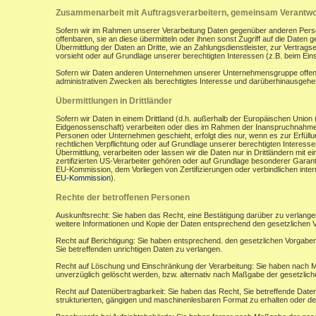
Zusammenarbeit mit Auftragsverarbeitern, gemeinsam Verantwor
Sofern wir im Rahmen unserer Verarbeitung Daten gegenüber anderen Perso
offenbaren, sie an diese übermitteln oder ihnen sonst Zugriff auf die Daten 
Übermittlung der Daten an Dritte, wie an Zahlungsdienstleister, zur Vertragserf
vorsieht oder auf Grundlage unserer berechtigten Interessen (z.B. beim Ein
Sofern wir Daten anderen Unternehmen unserer Unternehmensgruppe offenbar
administrativen Zwecken als berechtigtes Interesse und darüberhinausgeh
Übermittlungen in Drittländer
Sofern wir Daten in einem Drittland (d.h. außerhalb der Europäischen Uni
Eidgenossenschaft) verarbeiten oder dies im Rahmen der Inanspruchnahme 
Personen oder Unternehmen geschieht, erfolgt dies nur, wenn es zur Erfüllung
rechtlichen Verpflichtung oder auf Grundlage unserer berechtigten Interessen 
Übermittlung, verarbeiten oder lassen wir die Daten nur in Drittländern mi
zertifizierten US-Verarbeiter gehören oder auf Grundlage besonderer Garant
EU-Kommission, dem Vorliegen von Zertifizierungen oder verbindlichen inte
EU-Kommission
).
Rechte der betroffenen Personen
Auskunftsrecht: Sie haben das Recht, eine Bestätigung darüber zu verlange
weitere Informationen und Kopie der Daten entsprechend den gesetzlichen 
Recht auf Berichtigung: Sie haben entsprechend. den gesetzlichen Vorgaben 
Sie betreffenden unrichtigen Daten zu verlangen.
Recht auf Löschung und Einschränkung der Verarbeitung: Sie haben nach M
unverzüglich gelöscht werden, bzw. alternativ nach Maßgabe der gesetzlic
Recht auf Datenübertragbarkeit: Sie haben das Recht, Sie betreffende Daten
strukturierten, gängigen und maschinenlesbaren Format zu erhalten oder de