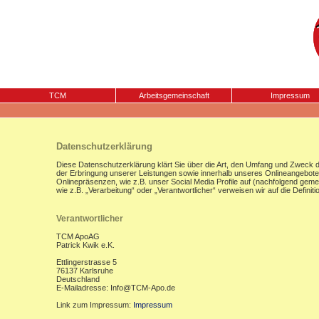
TCM
Arbeitsgemeinschaft
Impressum
Datenschutzerklärung
Diese Datenschutzerklärung klärt Sie über die Art, den Umfang und Zweck
der Erbringung unserer Leistungen sowie innerhalb unseres Onlineangebote
Onlinepräsenzen, wie z.B. unser Social Media Profile auf (nachfolgend gemei
wie z.B. „Verarbeitung“ oder „Verantwortlicher“ verweisen wir auf die Defi
Verantwortlicher
TCM ApoAG
Patrick Kwik e.K.
Ettlingerstrasse 5
76137 Karlsruhe
Deutschland
E-Mailadresse: Info@TCM-Apo.de
Link zum Impressum:
Impressum