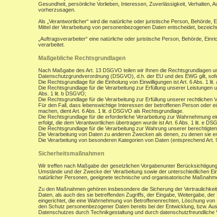
Gesundheit, persönliche Vorlieben, Interessen, Zuverlässigkeit, Verhalten, 
vorherzusagen.
Als „Verantwortlicher“ wird die natürliche oder juristische Person, Behörde,
Mittel der Verarbeitung von personenbezogenen Daten entscheidet, bezeich
„Auftragsverarbeiter“ eine natürliche oder juristische Person, Behörde, Ein
verarbeitet.
Maßgebliche Rechtsgrundlagen
Nach Maßgabe des Art. 13 DSGVO teilen wir Ihnen die Rechtsgrundlagen un
Datenschutzgrundverordnung (DSGVO), d.h. der EU und des EWG gilt, sofer
Die Rechtsgrundlage für die Einholung von Einwilligungen ist Art. 6 Abs. 1 lit
Die Rechtsgrundlage für die Verarbeitung zur Erfüllung unserer Leistungen
Abs. 1 lit. b DSGVO;
Die Rechtsgrundlage für die Verarbeitung zur Erfüllung unserer rechtlichen Ve
Für den Fall, dass lebenswichtige Interessen der betroffenen Person oder 
machen, dient Art. 6 Abs. 1 lit. d DSGVO als Rechtsgrundlage.
Die Rechtsgrundlage für die erforderliche Verarbeitung zur Wahrnehmung eine
erfolgt, die dem Verantwortlichen übertragen wurde ist Art. 6 Abs. 1 lit. e D
Die Rechtsgrundlage für die Verarbeitung zur Wahrung unserer berechtigten I
Die Verarbeitung von Daten zu anderen Zwecken als denen, zu denen sie 
Die Verarbeitung von besonderen Kategorien von Daten (entsprechend Art.
Sicherheitsmaßnahmen
Wir treffen nach Maßgabe der gesetzlichen Vorgabenunter Berücksichtigung
Umstände und der Zwecke der Verarbeitung sowie der unterschiedlichen Eint
natürlicher Personen, geeignete technische und organisatorische Maßnah
Zu den Maßnahmen gehören insbesondere die Sicherung der Vertraulichkeit,
Daten, als auch des sie betreffenden Zugriffs, der Eingabe, Weitergabe, de
eingerichtet, die eine Wahrnehmung von Betroffenenrechten, Löschung von 
den Schutz personenbezogener Daten bereits bei der Entwicklung, bzw. Au
Datenschutzes durch Technikgestaltung und durch datenschutzfreundliche V