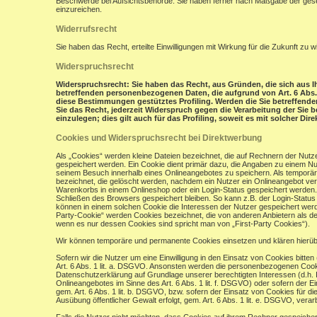
Beschwerde bei Aufsichtsbehörde: Sie haben ferner nach Maßgabe der gese
einzureichen.
Widerrufsrecht
Sie haben das Recht, erteilte Einwilligungen mit Wirkung für die Zukunft zu w
Widerspruchsrecht
Widerspruchsrecht: Sie haben das Recht, aus Gründen, die sich aus Ih
betreffenden personenbezogenen Daten, die aufgrund von Art. 6 Abs. 1 
diese Bestimmungen gestütztes Profiling. Werden die Sie betreffend
Sie das Recht, jederzeit Widerspruch gegen die Verarbeitung der Si
einzulegen; dies gilt auch für das Profiling, soweit es mit solcher Di
Cookies und Widerspruchsrecht bei Direktwerbung
Als „Cookies“ werden kleine Dateien bezeichnet, die auf Rechnern der Nut
gespeichert werden. Ein Cookie dient primär dazu, die Angaben zu einem N
seinem Besuch innerhalb eines Onlineangebotes zu speichern. Als temporär
bezeichnet, die gelöscht werden, nachdem ein Nutzer ein Onlineangebot verl
Warenkorbs in einem Onlineshop oder ein Login-Status gespeichert werden.
Schließen des Browsers gespeichert bleiben. So kann z.B. der Login-Stat
können in einem solchen Cookie die Interessen der Nutzer gespeichert wer
Party-Cookie“ werden Cookies bezeichnet, die von anderen Anbietern als de
wenn es nur dessen Cookies sind spricht man von „First-Party Cookies“).
Wir können temporäre und permanente Cookies einsetzen und klären hierü
Sofern wir die Nutzer um eine Einwilligung in den Einsatz von Cookies bitten
Art. 6 Abs. 1 lit. a. DSGVO. Ansonsten werden die personenbezogenen Coo
Datenschutzerklärung auf Grundlage unserer berechtigten Interessen (d.h. 
Onlineangebotes im Sinne des Art. 6 Abs. 1 lit. f. DSGVO) oder sofern der 
gem. Art. 6 Abs. 1 lit. b. DSGVO, bzw. sofern der Einsatz von Cookies für die
Ausübung öffentlicher Gewalt erfolgt, gem. Art. 6 Abs. 1 lit. e. DSGVO, verarb