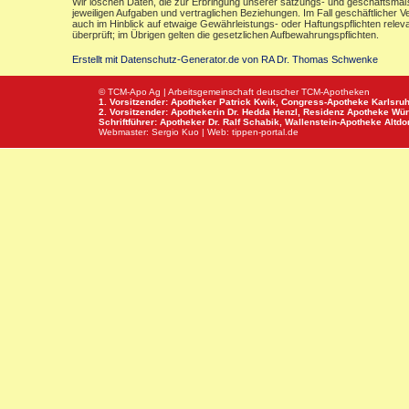
Wir löschen Daten, die zur Erbringung unserer satzungs- und geschäftsmäß
jeweiligen Aufgaben und vertraglichen Beziehungen. Im Fall geschäftlicher V
auch im Hinblick auf etwaige Gewährleistungs- oder Haftungspflichten releva
überprüft; im Übrigen gelten die gesetzlichen Aufbewahrungspflichten.
Erstellt mit Datenschutz-Generator.de von RA Dr. Thomas Schwenke
© TCM-Apo Ag | Arbeitsgemeinschaft deutscher TCM-Apotheken
1. Vorsitzender: Apotheker Patrick Kwik,
Congress-Apotheke
Karlsru
2. Vorsitzender: Apothekerin Dr. Hedda Henzl,
Residenz Apotheke
Wür
Schriftführer: Apotheker Dr. Ralf Schabik,
Wallenstein-Apotheke
Altdor
Webmaster:
Sergio Kuo
| Web:
tippen-portal.de