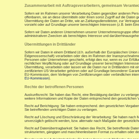
Zusammenarbeit mit Auftragsverarbeitern, gemeinsam Verantwor
Sofern wir im Rahmen unserer Verarbeitung Daten gegenüber anderen Perso
offenbaren, sie an diese übermitteln oder ihnen sonst Zugriff auf die Daten 
Übermittlung der Daten an Dritte, wie an Zahlungsdienstleister, zur Vertragserf
vorsieht oder auf Grundlage unserer berechtigten Interessen (z.B. beim Ein
Sofern wir Daten anderen Unternehmen unserer Unternehmensgruppe offenbar
administrativen Zwecken als berechtigtes Interesse und darüberhinausgeh
Übermittlungen in Drittländer
Sofern wir Daten in einem Drittland (d.h. außerhalb der Europäischen Uni
Eidgenossenschaft) verarbeiten oder dies im Rahmen der Inanspruchnahme 
Personen oder Unternehmen geschieht, erfolgt dies nur, wenn es zur Erfüllung
rechtlichen Verpflichtung oder auf Grundlage unserer berechtigten Interessen 
Übermittlung, verarbeiten oder lassen wir die Daten nur in Drittländern mi
zertifizierten US-Verarbeiter gehören oder auf Grundlage besonderer Garant
EU-Kommission, dem Vorliegen von Zertifizierungen oder verbindlichen inte
EU-Kommission
).
Rechte der betroffenen Personen
Auskunftsrecht: Sie haben das Recht, eine Bestätigung darüber zu verlange
weitere Informationen und Kopie der Daten entsprechend den gesetzlichen 
Recht auf Berichtigung: Sie haben entsprechend. den gesetzlichen Vorgaben 
Sie betreffenden unrichtigen Daten zu verlangen.
Recht auf Löschung und Einschränkung der Verarbeitung: Sie haben nach M
unverzüglich gelöscht werden, bzw. alternativ nach Maßgabe der gesetzlic
Recht auf Datenübertragbarkeit: Sie haben das Recht, Sie betreffende Daten
strukturierten, gängigen und maschinenlesbaren Format zu erhalten oder de