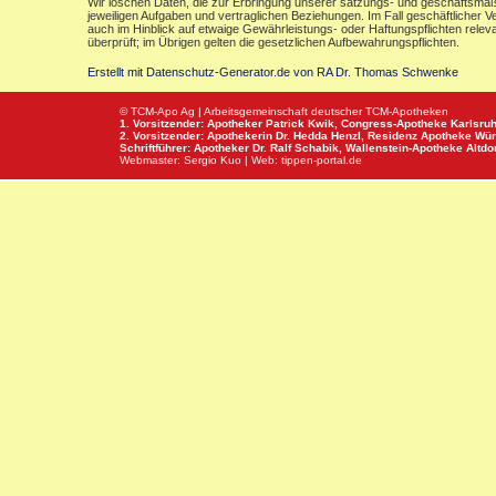
Wir löschen Daten, die zur Erbringung unserer satzungs- und geschäftsmäß
jeweiligen Aufgaben und vertraglichen Beziehungen. Im Fall geschäftlicher V
auch im Hinblick auf etwaige Gewährleistungs- oder Haftungspflichten releva
überprüft; im Übrigen gelten die gesetzlichen Aufbewahrungspflichten.
Erstellt mit Datenschutz-Generator.de von RA Dr. Thomas Schwenke
© TCM-Apo Ag | Arbeitsgemeinschaft deutscher TCM-Apotheken
1. Vorsitzender: Apotheker Patrick Kwik,
Congress-Apotheke
Karlsru
2. Vorsitzender: Apothekerin Dr. Hedda Henzl,
Residenz Apotheke
Wür
Schriftführer: Apotheker Dr. Ralf Schabik,
Wallenstein-Apotheke
Altdor
Webmaster:
Sergio Kuo
| Web:
tippen-portal.de