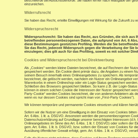
Beschwerde bei Aufsichtsbehörde: Sie haben ferner nach Maßgabe der gese
einzureichen.
Widerrufsrecht
Sie haben das Recht, erteilte Einwilligungen mit Wirkung für die Zukunft zu w
Widerspruchsrecht
Widerspruchsrecht: Sie haben das Recht, aus Gründen, die sich aus Ih
betreffenden personenbezogenen Daten, die aufgrund von Art. 6 Abs. 1 
diese Bestimmungen gestütztes Profiling. Werden die Sie betreffend
Sie das Recht, jederzeit Widerspruch gegen die Verarbeitung der Si
einzulegen; dies gilt auch für das Profiling, soweit es mit solcher Di
Cookies und Widerspruchsrecht bei Direktwerbung
Als „Cookies“ werden kleine Dateien bezeichnet, die auf Rechnern der Nut
gespeichert werden. Ein Cookie dient primär dazu, die Angaben zu einem N
seinem Besuch innerhalb eines Onlineangebotes zu speichern. Als temporär
bezeichnet, die gelöscht werden, nachdem ein Nutzer ein Onlineangebot verl
Warenkorbs in einem Onlineshop oder ein Login-Status gespeichert werden.
Schließen des Browsers gespeichert bleiben. So kann z.B. der Login-Stat
können in einem solchen Cookie die Interessen der Nutzer gespeichert wer
Party-Cookie“ werden Cookies bezeichnet, die von anderen Anbietern als de
wenn es nur dessen Cookies sind spricht man von „First-Party Cookies“).
Wir können temporäre und permanente Cookies einsetzen und klären hierü
Sofern wir die Nutzer um eine Einwilligung in den Einsatz von Cookies bitten
Art. 6 Abs. 1 lit. a. DSGVO. Ansonsten werden die personenbezogenen Coo
Datenschutzerklärung auf Grundlage unserer berechtigten Interessen (d.h. 
Onlineangebotes im Sinne des Art. 6 Abs. 1 lit. f. DSGVO) oder sofern der 
gem. Art. 6 Abs. 1 lit. b. DSGVO, bzw. sofern der Einsatz von Cookies für die
Ausübung öffentlicher Gewalt erfolgt, gem. Art. 6 Abs. 1 lit. e. DSGVO, verarb