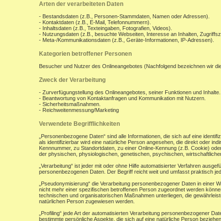
Arten der verarbeiteten Daten
- Bestandsdaten (z.B., Personen-Stammdaten, Namen oder Adressen).
- Kontaktdaten (z.B., E-Mail, Telefonnummern).
- Inhaltsdaten (z.B., Texteingaben, Fotografien, Videos).
- Nutzungsdaten (z.B., besuchte Webseiten, Interesse an Inhalten, Zugriffsz
- Meta-/Kommunikationsdaten (z.B., Geräte-Informationen, IP-Adressen).
Kategorien betroffener Personen
Besucher und Nutzer des Onlineangebotes (Nachfolgend bezeichnen wir di
Zweck der Verarbeitung
- Zurverfügungstellung des Onlineangebotes, seiner Funktionen und Inhalte.
- Beantwortung von Kontaktanfragen und Kommunikation mit Nutzern.
- Sicherheitsmaßnahmen.
- Reichweitenmessung/Marketing
Verwendete Begrifflichkeiten
„Personenbezogene Daten“ sind alle Informationen, die sich auf eine identifiz
als identifizierbar wird eine natürliche Person angesehen, die direkt oder 
Kennnummer, zu Standortdaten, zu einer Online-Kennung (z.B. Cookie) ode
der physischen, physiologischen, genetischen, psychischen, wirtschaftlichen, 
„Verarbeitung“ ist jeder mit oder ohne Hilfe automatisierter Verfahren aus
personenbezogenen Daten. Der Begriff reicht weit und umfasst praktisch j
„Pseudonymisierung“ die Verarbeitung personenbezogener Daten in einer W
nicht mehr einer spezifischen betroffenen Person zugeordnet werden könne
technischen und organisatorischen Maßnahmen unterliegen, die gewährleisten
natürlichen Person zugewiesen werden.
„Profiling“ jede Art der automatisierten Verarbeitung personenbezogener D
bestimmte persönliche Aspekte, die sich auf eine natürliche Person beziehen