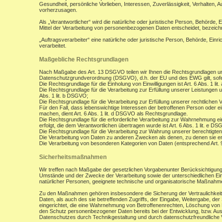
Gesundheit, persönliche Vorlieben, Interessen, Zuverlässigkeit, Verhalten, 
vorherzusagen.
Als „Verantwortlicher“ wird die natürliche oder juristische Person, Behörde,
Mittel der Verarbeitung von personenbezogenen Daten entscheidet, bezeich
„Auftragsverarbeiter“ eine natürliche oder juristische Person, Behörde, Ein
verarbeitet.
Maßgebliche Rechtsgrundlagen
Nach Maßgabe des Art. 13 DSGVO teilen wir Ihnen die Rechtsgrundlagen un
Datenschutzgrundverordnung (DSGVO), d.h. der EU und des EWG gilt, sofer
Die Rechtsgrundlage für die Einholung von Einwilligungen ist Art. 6 Abs. 1 lit
Die Rechtsgrundlage für die Verarbeitung zur Erfüllung unserer Leistungen
Abs. 1 lit. b DSGVO;
Die Rechtsgrundlage für die Verarbeitung zur Erfüllung unserer rechtlichen Ve
Für den Fall, dass lebenswichtige Interessen der betroffenen Person oder 
machen, dient Art. 6 Abs. 1 lit. d DSGVO als Rechtsgrundlage.
Die Rechtsgrundlage für die erforderliche Verarbeitung zur Wahrnehmung eine
erfolgt, die dem Verantwortlichen übertragen wurde ist Art. 6 Abs. 1 lit. e D
Die Rechtsgrundlage für die Verarbeitung zur Wahrung unserer berechtigten I
Die Verarbeitung von Daten zu anderen Zwecken als denen, zu denen sie 
Die Verarbeitung von besonderen Kategorien von Daten (entsprechend Art.
Sicherheitsmaßnahmen
Wir treffen nach Maßgabe der gesetzlichen Vorgabenunter Berücksichtigung
Umstände und der Zwecke der Verarbeitung sowie der unterschiedlichen Eint
natürlicher Personen, geeignete technische und organisatorische Maßnah
Zu den Maßnahmen gehören insbesondere die Sicherung der Vertraulichkeit,
Daten, als auch des sie betreffenden Zugriffs, der Eingabe, Weitergabe, de
eingerichtet, die eine Wahrnehmung von Betroffenenrechten, Löschung von 
den Schutz personenbezogener Daten bereits bei der Entwicklung, bzw. Au
Datenschutzes durch Technikgestaltung und durch datenschutzfreundliche V