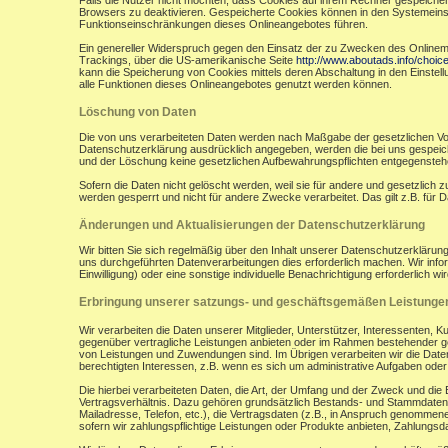
Falls die Nutzer nicht möchten, dass Cookies auf ihrem Rechner gespeicher
Browsers zu deaktivieren. Gespeicherte Cookies können in den Systemein
Funktionseinschränkungen dieses Onlineangebotes führen.
Ein genereller Widerspruch gegen den Einsatz der zu Zwecken des Onlinemark
Trackings, über die US-amerikanische Seite
http://www.aboutads.info/choic
kann die Speicherung von Cookies mittels deren Abschaltung in den Einstell
alle Funktionen dieses Onlineangebotes genutzt werden können.
Löschung von Daten
Die von uns verarbeiteten Daten werden nach Maßgabe der gesetzlichen Vor
Datenschutzerklärung ausdrücklich angegeben, werden die bei uns gespeiche
und der Löschung keine gesetzlichen Aufbewahrungspflichten entgegensteh
Sofern die Daten nicht gelöscht werden, weil sie für andere und gesetzlich 
werden gesperrt und nicht für andere Zwecke verarbeitet. Das gilt z.B. fü
Änderungen und Aktualisierungen der Datenschutzerklärung
Wir bitten Sie sich regelmäßig über den Inhalt unserer Datenschutzerkläru
uns durchgeführten Datenverarbeitungen dies erforderlich machen. Wir infor
Einwilligung) oder eine sonstige individuelle Benachrichtigung erforderlich wir
Erbringung unserer satzungs- und geschäftsgemäßen Leistunge
Wir verarbeiten die Daten unserer Mitglieder, Unterstützer, Interessenten, 
gegenüber vertragliche Leistungen anbieten oder im Rahmen bestehender ges
von Leistungen und Zuwendungen sind. Im Übrigen verarbeiten wir die Daten
berechtigten Interessen, z.B. wenn es sich um administrative Aufgaben oder Ö
Die hierbei verarbeiteten Daten, die Art, der Umfang und der Zweck und die
Vertragsverhältnis. Dazu gehören grundsätzlich Bestands- und Stammdaten d
Mailadresse, Telefon, etc.), die Vertragsdaten (z.B., in Anspruch genommen
sofern wir zahlungspflichtige Leistungen oder Produkte anbieten, Zahlungsda