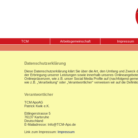
TCM
Arbeitsgemeinschaft
Impressum
Datenschutzerklärung
Diese Datenschutzerklärung klärt Sie über die Art, den Umfang und Zweck
der Erbringung unserer Leistungen sowie innerhalb unseres Onlineangebote
Onlinepräsenzen, wie z.B. unser Social Media Profile auf (nachfolgend gemei
wie z.B. „Verarbeitung“ oder „Verantwortlicher“ verweisen wir auf die Defi
Verantwortlicher
TCM ApoAG
Patrick Kwik e.K.
Ettlingerstrasse 5
76137 Karlsruhe
Deutschland
E-Mailadresse: Info@TCM-Apo.de
Link zum Impressum:
Impressum