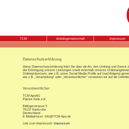
TCM
Arbeitsgemeinschaft
Impressum
Datenschutzerklärung
Diese Datenschutzerklärung klärt Sie über die Art, den Umfang und Zweck
der Erbringung unserer Leistungen sowie innerhalb unseres Onlineangebote
Onlinepräsenzen, wie z.B. unser Social Media Profile auf (nachfolgend gemei
wie z.B. „Verarbeitung“ oder „Verantwortlicher“ verweisen wir auf die Defi
Verantwortlicher
TCM ApoAG
Patrick Kwik e.K.
Ettlingerstrasse 5
76137 Karlsruhe
Deutschland
E-Mailadresse: Info@TCM-Apo.de
Link zum Impressum:
Impressum