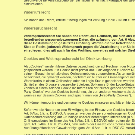
Beschwerde bei Aufsichtsbehörde: Sie haben ferner nach Maßgabe der gese
einzureichen.
Widerrufsrecht
Sie haben das Recht, erteilte Einwilligungen mit Wirkung für die Zukunft zu w
Widerspruchsrecht
Widerspruchsrecht: Sie haben das Recht, aus Gründen, die sich aus Ih
betreffenden personenbezogenen Daten, die aufgrund von Art. 6 Abs. 1 
diese Bestimmungen gestütztes Profiling. Werden die Sie betreffend
Sie das Recht, jederzeit Widerspruch gegen die Verarbeitung der Si
einzulegen; dies gilt auch für das Profiling, soweit es mit solcher Di
Cookies und Widerspruchsrecht bei Direktwerbung
Als „Cookies“ werden kleine Dateien bezeichnet, die auf Rechnern der Nut
gespeichert werden. Ein Cookie dient primär dazu, die Angaben zu einem N
seinem Besuch innerhalb eines Onlineangebotes zu speichern. Als temporär
bezeichnet, die gelöscht werden, nachdem ein Nutzer ein Onlineangebot verl
Warenkorbs in einem Onlineshop oder ein Login-Status gespeichert werden.
Schließen des Browsers gespeichert bleiben. So kann z.B. der Login-Stat
können in einem solchen Cookie die Interessen der Nutzer gespeichert wer
Party-Cookie“ werden Cookies bezeichnet, die von anderen Anbietern als de
wenn es nur dessen Cookies sind spricht man von „First-Party Cookies“).
Wir können temporäre und permanente Cookies einsetzen und klären hierü
Sofern wir die Nutzer um eine Einwilligung in den Einsatz von Cookies bitten
Art. 6 Abs. 1 lit. a. DSGVO. Ansonsten werden die personenbezogenen Coo
Datenschutzerklärung auf Grundlage unserer berechtigten Interessen (d.h. 
Onlineangebotes im Sinne des Art. 6 Abs. 1 lit. f. DSGVO) oder sofern der 
gem. Art. 6 Abs. 1 lit. b. DSGVO, bzw. sofern der Einsatz von Cookies für die
Ausübung öffentlicher Gewalt erfolgt, gem. Art. 6 Abs. 1 lit. e. DSGVO, verarb