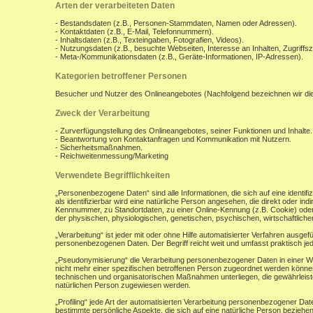
Arten der verarbeiteten Daten
- Bestandsdaten (z.B., Personen-Stammdaten, Namen oder Adressen).
- Kontaktdaten (z.B., E-Mail, Telefonnummern).
- Inhaltsdaten (z.B., Texteingaben, Fotografien, Videos).
- Nutzungsdaten (z.B., besuchte Webseiten, Interesse an Inhalten, Zugriffsz
- Meta-/Kommunikationsdaten (z.B., Geräte-Informationen, IP-Adressen).
Kategorien betroffener Personen
Besucher und Nutzer des Onlineangebotes (Nachfolgend bezeichnen wir di
Zweck der Verarbeitung
- Zurverfügungstellung des Onlineangebotes, seiner Funktionen und Inhalte.
- Beantwortung von Kontaktanfragen und Kommunikation mit Nutzern.
- Sicherheitsmaßnahmen.
- Reichweitenmessung/Marketing
Verwendete Begrifflichkeiten
„Personenbezogene Daten“ sind alle Informationen, die sich auf eine identifiz
als identifizierbar wird eine natürliche Person angesehen, die direkt oder 
Kennnummer, zu Standortdaten, zu einer Online-Kennung (z.B. Cookie) ode
der physischen, physiologischen, genetischen, psychischen, wirtschaftlichen, 
„Verarbeitung“ ist jeder mit oder ohne Hilfe automatisierter Verfahren aus
personenbezogenen Daten. Der Begriff reicht weit und umfasst praktisch j
„Pseudonymisierung“ die Verarbeitung personenbezogener Daten in einer W
nicht mehr einer spezifischen betroffenen Person zugeordnet werden könne
technischen und organisatorischen Maßnahmen unterliegen, die gewährleisten
natürlichen Person zugewiesen werden.
„Profiling“ jede Art der automatisierten Verarbeitung personenbezogener D
bestimmte persönliche Aspekte, die sich auf eine natürliche Person beziehen