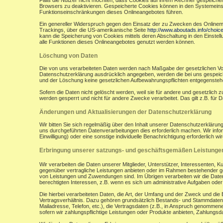
Falls die Nutzer nicht möchten, dass Cookies auf ihrem Rechner gespeicher
Browsers zu deaktivieren. Gespeicherte Cookies können in den Systemein
Funktionseinschränkungen dieses Onlineangebotes führen.
Ein genereller Widerspruch gegen den Einsatz der zu Zwecken des Onlinemark
Trackings, über die US-amerikanische Seite
http://www.aboutads.info/choic
kann die Speicherung von Cookies mittels deren Abschaltung in den Einstell
alle Funktionen dieses Onlineangebotes genutzt werden können.
Löschung von Daten
Die von uns verarbeiteten Daten werden nach Maßgabe der gesetzlichen Vor
Datenschutzerklärung ausdrücklich angegeben, werden die bei uns gespeiche
und der Löschung keine gesetzlichen Aufbewahrungspflichten entgegensteh
Sofern die Daten nicht gelöscht werden, weil sie für andere und gesetzlich 
werden gesperrt und nicht für andere Zwecke verarbeitet. Das gilt z.B. fü
Änderungen und Aktualisierungen der Datenschutzerklärung
Wir bitten Sie sich regelmäßig über den Inhalt unserer Datenschutzerkläru
uns durchgeführten Datenverarbeitungen dies erforderlich machen. Wir infor
Einwilligung) oder eine sonstige individuelle Benachrichtigung erforderlich wir
Erbringung unserer satzungs- und geschäftsgemäßen Leistunge
Wir verarbeiten die Daten unserer Mitglieder, Unterstützer, Interessenten, 
gegenüber vertragliche Leistungen anbieten oder im Rahmen bestehender ges
von Leistungen und Zuwendungen sind. Im Übrigen verarbeiten wir die Daten
berechtigten Interessen, z.B. wenn es sich um administrative Aufgaben oder Ö
Die hierbei verarbeiteten Daten, die Art, der Umfang und der Zweck und die
Vertragsverhältnis. Dazu gehören grundsätzlich Bestands- und Stammdaten d
Mailadresse, Telefon, etc.), die Vertragsdaten (z.B., in Anspruch genommen
sofern wir zahlungspflichtige Leistungen oder Produkte anbieten, Zahlungsda