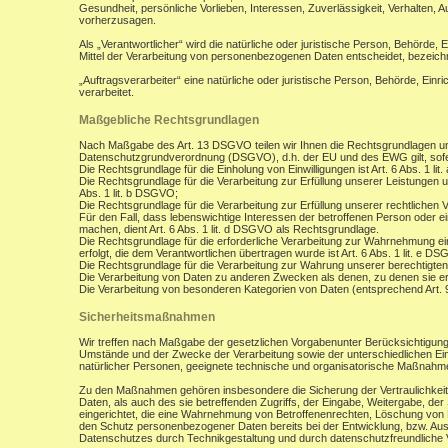
Gesundheit, persönliche Vorlieben, Interessen, Zuverlässigkeit, Verhalten, 
vorherzusagen.
Als „Verantwortlicher“ wird die natürliche oder juristische Person, Behörde,
Mittel der Verarbeitung von personenbezogenen Daten entscheidet, bezeich
„Auftragsverarbeiter“ eine natürliche oder juristische Person, Behörde, Ein
verarbeitet.
Maßgebliche Rechtsgrundlagen
Nach Maßgabe des Art. 13 DSGVO teilen wir Ihnen die Rechtsgrundlagen un
Datenschutzgrundverordnung (DSGVO), d.h. der EU und des EWG gilt, sofer
Die Rechtsgrundlage für die Einholung von Einwilligungen ist Art. 6 Abs. 1 lit
Die Rechtsgrundlage für die Verarbeitung zur Erfüllung unserer Leistungen
Abs. 1 lit. b DSGVO;
Die Rechtsgrundlage für die Verarbeitung zur Erfüllung unserer rechtlichen Ve
Für den Fall, dass lebenswichtige Interessen der betroffenen Person oder 
machen, dient Art. 6 Abs. 1 lit. d DSGVO als Rechtsgrundlage.
Die Rechtsgrundlage für die erforderliche Verarbeitung zur Wahrnehmung eine
erfolgt, die dem Verantwortlichen übertragen wurde ist Art. 6 Abs. 1 lit. e D
Die Rechtsgrundlage für die Verarbeitung zur Wahrung unserer berechtigten I
Die Verarbeitung von Daten zu anderen Zwecken als denen, zu denen sie 
Die Verarbeitung von besonderen Kategorien von Daten (entsprechend Art.
Sicherheitsmaßnahmen
Wir treffen nach Maßgabe der gesetzlichen Vorgabenunter Berücksichtigung
Umstände und der Zwecke der Verarbeitung sowie der unterschiedlichen Eint
natürlicher Personen, geeignete technische und organisatorische Maßnah
Zu den Maßnahmen gehören insbesondere die Sicherung der Vertraulichkeit,
Daten, als auch des sie betreffenden Zugriffs, der Eingabe, Weitergabe, de
eingerichtet, die eine Wahrnehmung von Betroffenenrechten, Löschung von 
den Schutz personenbezogener Daten bereits bei der Entwicklung, bzw. Au
Datenschutzes durch Technikgestaltung und durch datenschutzfreundliche V