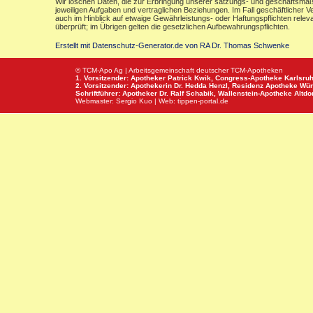
Wir löschen Daten, die zur Erbringung unserer satzungs- und geschäftsmäß
jeweiligen Aufgaben und vertraglichen Beziehungen. Im Fall geschäftlicher V
auch im Hinblick auf etwaige Gewährleistungs- oder Haftungspflichten releva
überprüft; im Übrigen gelten die gesetzlichen Aufbewahrungspflichten.
Erstellt mit Datenschutz-Generator.de von RA Dr. Thomas Schwenke
© TCM-Apo Ag | Arbeitsgemeinschaft deutscher TCM-Apotheken
1. Vorsitzender: Apotheker Patrick Kwik,
Congress-Apotheke
Karlsru
2. Vorsitzender: Apothekerin Dr. Hedda Henzl,
Residenz Apotheke
Wür
Schriftführer: Apotheker Dr. Ralf Schabik,
Wallenstein-Apotheke
Altdor
Webmaster:
Sergio Kuo
| Web:
tippen-portal.de