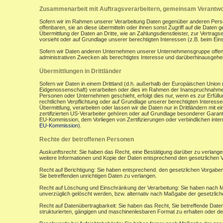
Zusammenarbeit mit Auftragsverarbeitern, gemeinsam Verantwor
Sofern wir im Rahmen unserer Verarbeitung Daten gegenüber anderen Perso
offenbaren, sie an diese übermitteln oder ihnen sonst Zugriff auf die Daten 
Übermittlung der Daten an Dritte, wie an Zahlungsdienstleister, zur Vertragserf
vorsieht oder auf Grundlage unserer berechtigten Interessen (z.B. beim Ein
Sofern wir Daten anderen Unternehmen unserer Unternehmensgruppe offenbar
administrativen Zwecken als berechtigtes Interesse und darüberhinausgeh
Übermittlungen in Drittländer
Sofern wir Daten in einem Drittland (d.h. außerhalb der Europäischen Uni
Eidgenossenschaft) verarbeiten oder dies im Rahmen der Inanspruchnahme 
Personen oder Unternehmen geschieht, erfolgt dies nur, wenn es zur Erfüllung
rechtlichen Verpflichtung oder auf Grundlage unserer berechtigten Interessen 
Übermittlung, verarbeiten oder lassen wir die Daten nur in Drittländern mi
zertifizierten US-Verarbeiter gehören oder auf Grundlage besonderer Garant
EU-Kommission, dem Vorliegen von Zertifizierungen oder verbindlichen inte
EU-Kommission
).
Rechte der betroffenen Personen
Auskunftsrecht: Sie haben das Recht, eine Bestätigung darüber zu verlange
weitere Informationen und Kopie der Daten entsprechend den gesetzlichen 
Recht auf Berichtigung: Sie haben entsprechend. den gesetzlichen Vorgaben 
Sie betreffenden unrichtigen Daten zu verlangen.
Recht auf Löschung und Einschränkung der Verarbeitung: Sie haben nach M
unverzüglich gelöscht werden, bzw. alternativ nach Maßgabe der gesetzlic
Recht auf Datenübertragbarkeit: Sie haben das Recht, Sie betreffende Daten
strukturierten, gängigen und maschinenlesbaren Format zu erhalten oder de