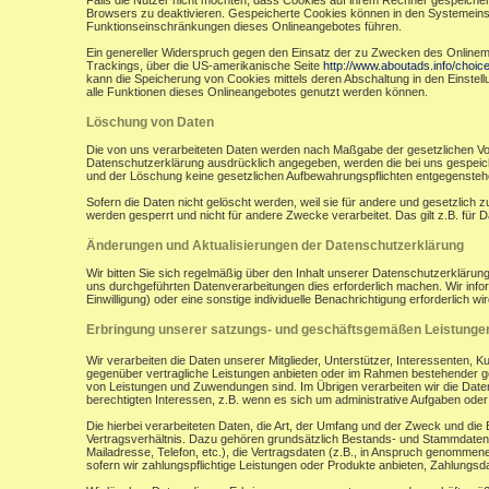
Falls die Nutzer nicht möchten, dass Cookies auf ihrem Rechner gespeicher
Browsers zu deaktivieren. Gespeicherte Cookies können in den Systemein
Funktionseinschränkungen dieses Onlineangebotes führen.
Ein genereller Widerspruch gegen den Einsatz der zu Zwecken des Onlinemark
Trackings, über die US-amerikanische Seite
http://www.aboutads.info/choic
kann die Speicherung von Cookies mittels deren Abschaltung in den Einstell
alle Funktionen dieses Onlineangebotes genutzt werden können.
Löschung von Daten
Die von uns verarbeiteten Daten werden nach Maßgabe der gesetzlichen Vor
Datenschutzerklärung ausdrücklich angegeben, werden die bei uns gespeiche
und der Löschung keine gesetzlichen Aufbewahrungspflichten entgegensteh
Sofern die Daten nicht gelöscht werden, weil sie für andere und gesetzlich 
werden gesperrt und nicht für andere Zwecke verarbeitet. Das gilt z.B. fü
Änderungen und Aktualisierungen der Datenschutzerklärung
Wir bitten Sie sich regelmäßig über den Inhalt unserer Datenschutzerkläru
uns durchgeführten Datenverarbeitungen dies erforderlich machen. Wir infor
Einwilligung) oder eine sonstige individuelle Benachrichtigung erforderlich wir
Erbringung unserer satzungs- und geschäftsgemäßen Leistunge
Wir verarbeiten die Daten unserer Mitglieder, Unterstützer, Interessenten, 
gegenüber vertragliche Leistungen anbieten oder im Rahmen bestehender ges
von Leistungen und Zuwendungen sind. Im Übrigen verarbeiten wir die Daten
berechtigten Interessen, z.B. wenn es sich um administrative Aufgaben oder Ö
Die hierbei verarbeiteten Daten, die Art, der Umfang und der Zweck und die
Vertragsverhältnis. Dazu gehören grundsätzlich Bestands- und Stammdaten d
Mailadresse, Telefon, etc.), die Vertragsdaten (z.B., in Anspruch genommen
sofern wir zahlungspflichtige Leistungen oder Produkte anbieten, Zahlungsda