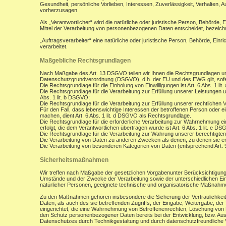
Gesundheit, persönliche Vorlieben, Interessen, Zuverlässigkeit, Verhalten, 
vorherzusagen.
Als „Verantwortlicher“ wird die natürliche oder juristische Person, Behörde,
Mittel der Verarbeitung von personenbezogenen Daten entscheidet, bezeich
„Auftragsverarbeiter“ eine natürliche oder juristische Person, Behörde, Ein
verarbeitet.
Maßgebliche Rechtsgrundlagen
Nach Maßgabe des Art. 13 DSGVO teilen wir Ihnen die Rechtsgrundlagen un
Datenschutzgrundverordnung (DSGVO), d.h. der EU und des EWG gilt, sofer
Die Rechtsgrundlage für die Einholung von Einwilligungen ist Art. 6 Abs. 1 lit
Die Rechtsgrundlage für die Verarbeitung zur Erfüllung unserer Leistungen
Abs. 1 lit. b DSGVO;
Die Rechtsgrundlage für die Verarbeitung zur Erfüllung unserer rechtlichen Ve
Für den Fall, dass lebenswichtige Interessen der betroffenen Person oder 
machen, dient Art. 6 Abs. 1 lit. d DSGVO als Rechtsgrundlage.
Die Rechtsgrundlage für die erforderliche Verarbeitung zur Wahrnehmung eine
erfolgt, die dem Verantwortlichen übertragen wurde ist Art. 6 Abs. 1 lit. e D
Die Rechtsgrundlage für die Verarbeitung zur Wahrung unserer berechtigten I
Die Verarbeitung von Daten zu anderen Zwecken als denen, zu denen sie 
Die Verarbeitung von besonderen Kategorien von Daten (entsprechend Art.
Sicherheitsmaßnahmen
Wir treffen nach Maßgabe der gesetzlichen Vorgabenunter Berücksichtigung
Umstände und der Zwecke der Verarbeitung sowie der unterschiedlichen Eint
natürlicher Personen, geeignete technische und organisatorische Maßnah
Zu den Maßnahmen gehören insbesondere die Sicherung der Vertraulichkeit,
Daten, als auch des sie betreffenden Zugriffs, der Eingabe, Weitergabe, de
eingerichtet, die eine Wahrnehmung von Betroffenenrechten, Löschung von 
den Schutz personenbezogener Daten bereits bei der Entwicklung, bzw. Au
Datenschutzes durch Technikgestaltung und durch datenschutzfreundliche V