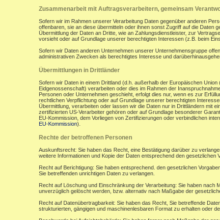
Zusammenarbeit mit Auftragsverarbeitern, gemeinsam Verantwor
Sofern wir im Rahmen unserer Verarbeitung Daten gegenüber anderen Perso
offenbaren, sie an diese übermitteln oder ihnen sonst Zugriff auf die Daten 
Übermittlung der Daten an Dritte, wie an Zahlungsdienstleister, zur Vertragserf
vorsieht oder auf Grundlage unserer berechtigten Interessen (z.B. beim Ein
Sofern wir Daten anderen Unternehmen unserer Unternehmensgruppe offenbar
administrativen Zwecken als berechtigtes Interesse und darüberhinausgeh
Übermittlungen in Drittländer
Sofern wir Daten in einem Drittland (d.h. außerhalb der Europäischen Uni
Eidgenossenschaft) verarbeiten oder dies im Rahmen der Inanspruchnahme 
Personen oder Unternehmen geschieht, erfolgt dies nur, wenn es zur Erfüllung
rechtlichen Verpflichtung oder auf Grundlage unserer berechtigten Interessen 
Übermittlung, verarbeiten oder lassen wir die Daten nur in Drittländern mi
zertifizierten US-Verarbeiter gehören oder auf Grundlage besonderer Garant
EU-Kommission, dem Vorliegen von Zertifizierungen oder verbindlichen inte
EU-Kommission
).
Rechte der betroffenen Personen
Auskunftsrecht: Sie haben das Recht, eine Bestätigung darüber zu verlange
weitere Informationen und Kopie der Daten entsprechend den gesetzlichen 
Recht auf Berichtigung: Sie haben entsprechend. den gesetzlichen Vorgaben 
Sie betreffenden unrichtigen Daten zu verlangen.
Recht auf Löschung und Einschränkung der Verarbeitung: Sie haben nach M
unverzüglich gelöscht werden, bzw. alternativ nach Maßgabe der gesetzlic
Recht auf Datenübertragbarkeit: Sie haben das Recht, Sie betreffende Daten
strukturierten, gängigen und maschinenlesbaren Format zu erhalten oder de