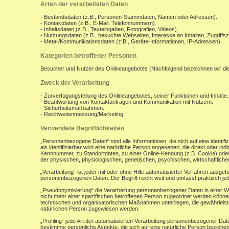
Arten der verarbeiteten Daten
- Bestandsdaten (z.B., Personen-Stammdaten, Namen oder Adressen).
- Kontaktdaten (z.B., E-Mail, Telefonnummern).
- Inhaltsdaten (z.B., Texteingaben, Fotografien, Videos).
- Nutzungsdaten (z.B., besuchte Webseiten, Interesse an Inhalten, Zugriffsz
- Meta-/Kommunikationsdaten (z.B., Geräte-Informationen, IP-Adressen).
Kategorien betroffener Personen
Besucher und Nutzer des Onlineangebotes (Nachfolgend bezeichnen wir di
Zweck der Verarbeitung
- Zurverfügungstellung des Onlineangebotes, seiner Funktionen und Inhalte.
- Beantwortung von Kontaktanfragen und Kommunikation mit Nutzern.
- Sicherheitsmaßnahmen.
- Reichweitenmessung/Marketing
Verwendete Begrifflichkeiten
„Personenbezogene Daten“ sind alle Informationen, die sich auf eine identifiz
als identifizierbar wird eine natürliche Person angesehen, die direkt oder 
Kennnummer, zu Standortdaten, zu einer Online-Kennung (z.B. Cookie) ode
der physischen, physiologischen, genetischen, psychischen, wirtschaftlichen, 
„Verarbeitung“ ist jeder mit oder ohne Hilfe automatisierter Verfahren aus
personenbezogenen Daten. Der Begriff reicht weit und umfasst praktisch j
„Pseudonymisierung“ die Verarbeitung personenbezogener Daten in einer W
nicht mehr einer spezifischen betroffenen Person zugeordnet werden könne
technischen und organisatorischen Maßnahmen unterliegen, die gewährleisten
natürlichen Person zugewiesen werden.
„Profiling“ jede Art der automatisierten Verarbeitung personenbezogener D
bestimmte persönliche Aspekte, die sich auf eine natürliche Person beziehen