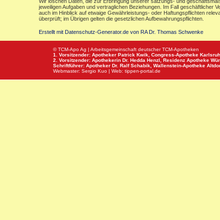
Wir löschen Daten, die zur Erbringung unserer satzungs- und geschäftsmäß
jeweiligen Aufgaben und vertraglichen Beziehungen. Im Fall geschäftlicher V
auch im Hinblick auf etwaige Gewährleistungs- oder Haftungspflichten releva
überprüft; im Übrigen gelten die gesetzlichen Aufbewahrungspflichten.
Erstellt mit Datenschutz-Generator.de von RA Dr. Thomas Schwenke
© TCM-Apo Ag | Arbeitsgemeinschaft deutscher TCM-Apotheken
1. Vorsitzender: Apotheker Patrick Kwik,
Congress-Apotheke
Karlsru
2. Vorsitzender: Apothekerin Dr. Hedda Henzl,
Residenz Apotheke
Wür
Schriftführer: Apotheker Dr. Ralf Schabik,
Wallenstein-Apotheke
Altdor
Webmaster:
Sergio Kuo
| Web:
tippen-portal.de