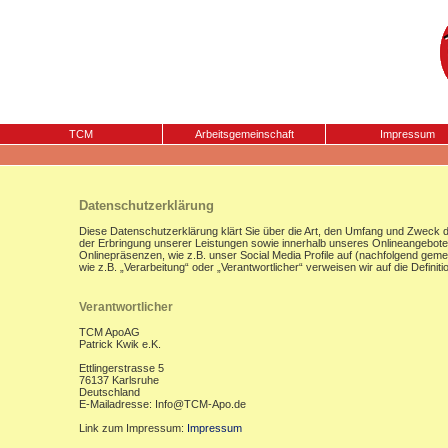
TCM
Arbeitsgemeinschaft
Impressum
Datenschutzerklärung
Diese Datenschutzerklärung klärt Sie über die Art, den Umfang und Zweck
der Erbringung unserer Leistungen sowie innerhalb unseres Onlineangebote
Onlinepräsenzen, wie z.B. unser Social Media Profile auf (nachfolgend gemei
wie z.B. „Verarbeitung“ oder „Verantwortlicher“ verweisen wir auf die Defi
Verantwortlicher
TCM ApoAG
Patrick Kwik e.K.
Ettlingerstrasse 5
76137 Karlsruhe
Deutschland
E-Mailadresse: Info@TCM-Apo.de
Link zum Impressum:
Impressum