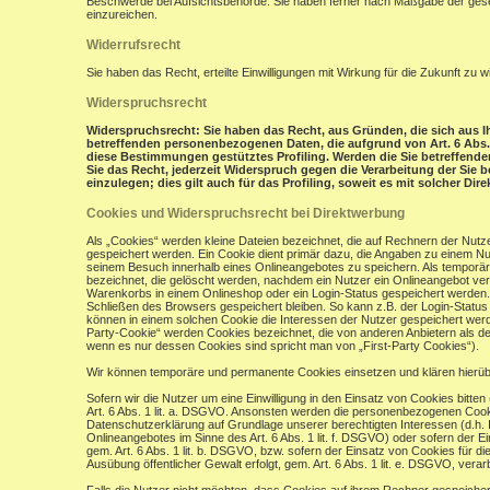
Beschwerde bei Aufsichtsbehörde: Sie haben ferner nach Maßgabe der gese
einzureichen.
Widerrufsrecht
Sie haben das Recht, erteilte Einwilligungen mit Wirkung für die Zukunft zu w
Widerspruchsrecht
Widerspruchsrecht: Sie haben das Recht, aus Gründen, die sich aus Ih
betreffenden personenbezogenen Daten, die aufgrund von Art. 6 Abs. 1 
diese Bestimmungen gestütztes Profiling. Werden die Sie betreffend
Sie das Recht, jederzeit Widerspruch gegen die Verarbeitung der Si
einzulegen; dies gilt auch für das Profiling, soweit es mit solcher Di
Cookies und Widerspruchsrecht bei Direktwerbung
Als „Cookies“ werden kleine Dateien bezeichnet, die auf Rechnern der Nut
gespeichert werden. Ein Cookie dient primär dazu, die Angaben zu einem N
seinem Besuch innerhalb eines Onlineangebotes zu speichern. Als temporär
bezeichnet, die gelöscht werden, nachdem ein Nutzer ein Onlineangebot verl
Warenkorbs in einem Onlineshop oder ein Login-Status gespeichert werden.
Schließen des Browsers gespeichert bleiben. So kann z.B. der Login-Stat
können in einem solchen Cookie die Interessen der Nutzer gespeichert wer
Party-Cookie“ werden Cookies bezeichnet, die von anderen Anbietern als de
wenn es nur dessen Cookies sind spricht man von „First-Party Cookies“).
Wir können temporäre und permanente Cookies einsetzen und klären hierü
Sofern wir die Nutzer um eine Einwilligung in den Einsatz von Cookies bitten
Art. 6 Abs. 1 lit. a. DSGVO. Ansonsten werden die personenbezogenen Coo
Datenschutzerklärung auf Grundlage unserer berechtigten Interessen (d.h. 
Onlineangebotes im Sinne des Art. 6 Abs. 1 lit. f. DSGVO) oder sofern der 
gem. Art. 6 Abs. 1 lit. b. DSGVO, bzw. sofern der Einsatz von Cookies für die
Ausübung öffentlicher Gewalt erfolgt, gem. Art. 6 Abs. 1 lit. e. DSGVO, verarb