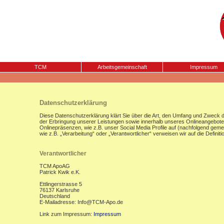
TCM
Arbeitsgemeinschaft
Impressum
Datenschutzerklärung
Diese Datenschutzerklärung klärt Sie über die Art, den Umfang und Zweck
der Erbringung unserer Leistungen sowie innerhalb unseres Onlineangebote
Onlinepräsenzen, wie z.B. unser Social Media Profile auf (nachfolgend gemei
wie z.B. „Verarbeitung“ oder „Verantwortlicher“ verweisen wir auf die Defi
Verantwortlicher
TCM ApoAG
Patrick Kwik e.K.
Ettlingerstrasse 5
76137 Karlsruhe
Deutschland
E-Mailadresse: Info@TCM-Apo.de
Link zum Impressum:
Impressum