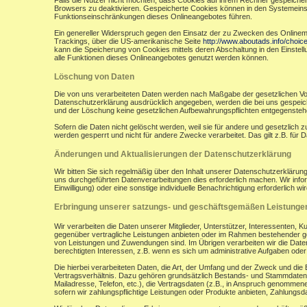
Falls die Nutzer nicht möchten, dass Cookies auf ihrem Rechner gespeicher
Browsers zu deaktivieren. Gespeicherte Cookies können in den Systemein
Funktionseinschränkungen dieses Onlineangebotes führen.
Ein genereller Widerspruch gegen den Einsatz der zu Zwecken des Onlinemark
Trackings, über die US-amerikanische Seite
http://www.aboutads.info/choic
kann die Speicherung von Cookies mittels deren Abschaltung in den Einstell
alle Funktionen dieses Onlineangebotes genutzt werden können.
Löschung von Daten
Die von uns verarbeiteten Daten werden nach Maßgabe der gesetzlichen Vor
Datenschutzerklärung ausdrücklich angegeben, werden die bei uns gespeiche
und der Löschung keine gesetzlichen Aufbewahrungspflichten entgegensteh
Sofern die Daten nicht gelöscht werden, weil sie für andere und gesetzlich 
werden gesperrt und nicht für andere Zwecke verarbeitet. Das gilt z.B. fü
Änderungen und Aktualisierungen der Datenschutzerklärung
Wir bitten Sie sich regelmäßig über den Inhalt unserer Datenschutzerkläru
uns durchgeführten Datenverarbeitungen dies erforderlich machen. Wir infor
Einwilligung) oder eine sonstige individuelle Benachrichtigung erforderlich wir
Erbringung unserer satzungs- und geschäftsgemäßen Leistunge
Wir verarbeiten die Daten unserer Mitglieder, Unterstützer, Interessenten, 
gegenüber vertragliche Leistungen anbieten oder im Rahmen bestehender ges
von Leistungen und Zuwendungen sind. Im Übrigen verarbeiten wir die Daten
berechtigten Interessen, z.B. wenn es sich um administrative Aufgaben oder Ö
Die hierbei verarbeiteten Daten, die Art, der Umfang und der Zweck und die
Vertragsverhältnis. Dazu gehören grundsätzlich Bestands- und Stammdaten d
Mailadresse, Telefon, etc.), die Vertragsdaten (z.B., in Anspruch genommen
sofern wir zahlungspflichtige Leistungen oder Produkte anbieten, Zahlungsda