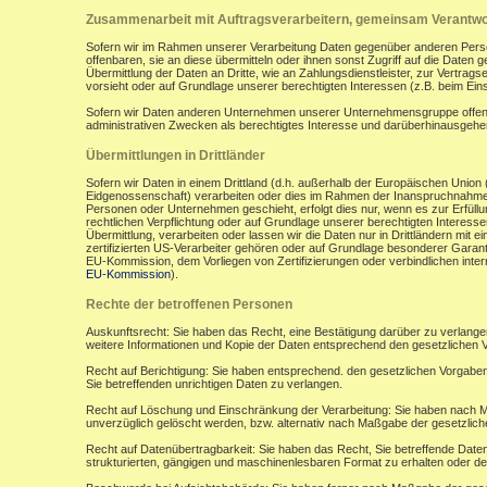
Zusammenarbeit mit Auftragsverarbeitern, gemeinsam Verantwor
Sofern wir im Rahmen unserer Verarbeitung Daten gegenüber anderen Perso
offenbaren, sie an diese übermitteln oder ihnen sonst Zugriff auf die Daten 
Übermittlung der Daten an Dritte, wie an Zahlungsdienstleister, zur Vertragserf
vorsieht oder auf Grundlage unserer berechtigten Interessen (z.B. beim Ein
Sofern wir Daten anderen Unternehmen unserer Unternehmensgruppe offenbar
administrativen Zwecken als berechtigtes Interesse und darüberhinausgeh
Übermittlungen in Drittländer
Sofern wir Daten in einem Drittland (d.h. außerhalb der Europäischen Uni
Eidgenossenschaft) verarbeiten oder dies im Rahmen der Inanspruchnahme 
Personen oder Unternehmen geschieht, erfolgt dies nur, wenn es zur Erfüllung
rechtlichen Verpflichtung oder auf Grundlage unserer berechtigten Interessen 
Übermittlung, verarbeiten oder lassen wir die Daten nur in Drittländern mi
zertifizierten US-Verarbeiter gehören oder auf Grundlage besonderer Garant
EU-Kommission, dem Vorliegen von Zertifizierungen oder verbindlichen inte
EU-Kommission
).
Rechte der betroffenen Personen
Auskunftsrecht: Sie haben das Recht, eine Bestätigung darüber zu verlange
weitere Informationen und Kopie der Daten entsprechend den gesetzlichen 
Recht auf Berichtigung: Sie haben entsprechend. den gesetzlichen Vorgaben 
Sie betreffenden unrichtigen Daten zu verlangen.
Recht auf Löschung und Einschränkung der Verarbeitung: Sie haben nach M
unverzüglich gelöscht werden, bzw. alternativ nach Maßgabe der gesetzlic
Recht auf Datenübertragbarkeit: Sie haben das Recht, Sie betreffende Daten
strukturierten, gängigen und maschinenlesbaren Format zu erhalten oder de