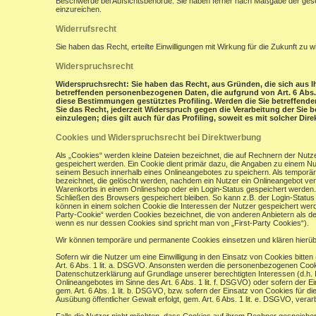
Beschwerde bei Aufsichtsbehörde: Sie haben ferner nach Maßgabe der gese
einzureichen.
Widerrufsrecht
Sie haben das Recht, erteilte Einwilligungen mit Wirkung für die Zukunft zu w
Widerspruchsrecht
Widerspruchsrecht: Sie haben das Recht, aus Gründen, die sich aus Ih
betreffenden personenbezogenen Daten, die aufgrund von Art. 6 Abs. 1 
diese Bestimmungen gestütztes Profiling. Werden die Sie betreffend
Sie das Recht, jederzeit Widerspruch gegen die Verarbeitung der Si
einzulegen; dies gilt auch für das Profiling, soweit es mit solcher Di
Cookies und Widerspruchsrecht bei Direktwerbung
Als „Cookies“ werden kleine Dateien bezeichnet, die auf Rechnern der Nut
gespeichert werden. Ein Cookie dient primär dazu, die Angaben zu einem N
seinem Besuch innerhalb eines Onlineangebotes zu speichern. Als temporär
bezeichnet, die gelöscht werden, nachdem ein Nutzer ein Onlineangebot verl
Warenkorbs in einem Onlineshop oder ein Login-Status gespeichert werden.
Schließen des Browsers gespeichert bleiben. So kann z.B. der Login-Stat
können in einem solchen Cookie die Interessen der Nutzer gespeichert wer
Party-Cookie“ werden Cookies bezeichnet, die von anderen Anbietern als de
wenn es nur dessen Cookies sind spricht man von „First-Party Cookies“).
Wir können temporäre und permanente Cookies einsetzen und klären hierü
Sofern wir die Nutzer um eine Einwilligung in den Einsatz von Cookies bitten
Art. 6 Abs. 1 lit. a. DSGVO. Ansonsten werden die personenbezogenen Coo
Datenschutzerklärung auf Grundlage unserer berechtigten Interessen (d.h. 
Onlineangebotes im Sinne des Art. 6 Abs. 1 lit. f. DSGVO) oder sofern der 
gem. Art. 6 Abs. 1 lit. b. DSGVO, bzw. sofern der Einsatz von Cookies für die
Ausübung öffentlicher Gewalt erfolgt, gem. Art. 6 Abs. 1 lit. e. DSGVO, verarb