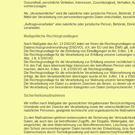
Gesundheit, persönliche Vorlieben, Interessen, Zuverlässigkeit, Verhalten, 
vorherzusagen.
Als „Verantwortlicher“ wird die natürliche oder juristische Person, Behörde,
Mittel der Verarbeitung von personenbezogenen Daten entscheidet, bezeich
„Auftragsverarbeiter“ eine natürliche oder juristische Person, Behörde, Ein
verarbeitet.
Maßgebliche Rechtsgrundlagen
Nach Maßgabe des Art. 13 DSGVO teilen wir Ihnen die Rechtsgrundlagen un
Datenschutzgrundverordnung (DSGVO), d.h. der EU und des EWG gilt, sofer
Die Rechtsgrundlage für die Einholung von Einwilligungen ist Art. 6 Abs. 1 lit
Die Rechtsgrundlage für die Verarbeitung zur Erfüllung unserer Leistungen
Abs. 1 lit. b DSGVO;
Die Rechtsgrundlage für die Verarbeitung zur Erfüllung unserer rechtlichen Ve
Für den Fall, dass lebenswichtige Interessen der betroffenen Person oder 
machen, dient Art. 6 Abs. 1 lit. d DSGVO als Rechtsgrundlage.
Die Rechtsgrundlage für die erforderliche Verarbeitung zur Wahrnehmung eine
erfolgt, die dem Verantwortlichen übertragen wurde ist Art. 6 Abs. 1 lit. e D
Die Rechtsgrundlage für die Verarbeitung zur Wahrung unserer berechtigten I
Die Verarbeitung von Daten zu anderen Zwecken als denen, zu denen sie 
Die Verarbeitung von besonderen Kategorien von Daten (entsprechend Art.
Sicherheitsmaßnahmen
Wir treffen nach Maßgabe der gesetzlichen Vorgabenunter Berücksichtigung
Umstände und der Zwecke der Verarbeitung sowie der unterschiedlichen Eint
natürlicher Personen, geeignete technische und organisatorische Maßnah
Zu den Maßnahmen gehören insbesondere die Sicherung der Vertraulichkeit,
Daten, als auch des sie betreffenden Zugriffs, der Eingabe, Weitergabe, de
eingerichtet, die eine Wahrnehmung von Betroffenenrechten, Löschung von 
den Schutz personenbezogener Daten bereits bei der Entwicklung, bzw. Au
Datenschutzes durch Technikgestaltung und durch datenschutzfreundliche V