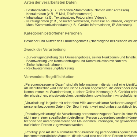
Arten der verarbeiteten Daten
- Bestandsdaten (z.B., Personen-Stammdaten, Namen oder Adressen).
- Kontaktdaten (z.B., E-Mail, Telefonnummern).
- Inhaltsdaten (z.B., Texteingaben, Fotografien, Videos).
- Nutzungsdaten (z.B., besuchte Webseiten, Interesse an Inhalten, Zugriffsz
- Meta-/Kommunikationsdaten (z.B., Geräte-Informationen, IP-Adressen).
Kategorien betroffener Personen
Besucher und Nutzer des Onlineangebotes (Nachfolgend bezeichnen wir di
Zweck der Verarbeitung
- Zurverfügungstellung des Onlineangebotes, seiner Funktionen und Inhalte.
- Beantwortung von Kontaktanfragen und Kommunikation mit Nutzern.
- Sicherheitsmaßnahmen.
- Reichweitenmessung/Marketing
Verwendete Begrifflichkeiten
„Personenbezogene Daten“ sind alle Informationen, die sich auf eine identifiz
als identifizierbar wird eine natürliche Person angesehen, die direkt oder 
Kennnummer, zu Standortdaten, zu einer Online-Kennung (z.B. Cookie) ode
der physischen, physiologischen, genetischen, psychischen, wirtschaftlichen, 
„Verarbeitung“ ist jeder mit oder ohne Hilfe automatisierter Verfahren aus
personenbezogenen Daten. Der Begriff reicht weit und umfasst praktisch j
„Pseudonymisierung“ die Verarbeitung personenbezogener Daten in einer W
nicht mehr einer spezifischen betroffenen Person zugeordnet werden könne
technischen und organisatorischen Maßnahmen unterliegen, die gewährleisten
natürlichen Person zugewiesen werden.
„Profiling“ jede Art der automatisierten Verarbeitung personenbezogener D
bestimmte persönliche Aspekte, die sich auf eine natürliche Person beziehen