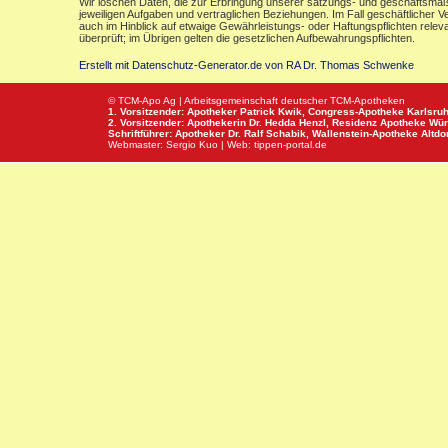
Wir löschen Daten, die zur Erbringung unserer satzungs- und geschäftsmäß
jeweiligen Aufgaben und vertraglichen Beziehungen. Im Fall geschäftlicher V
auch im Hinblick auf etwaige Gewährleistungs- oder Haftungspflichten releva
überprüft; im Übrigen gelten die gesetzlichen Aufbewahrungspflichten.
Erstellt mit Datenschutz-Generator.de von RA Dr. Thomas Schwenke
© TCM-Apo Ag | Arbeitsgemeinschaft deutscher TCM-Apotheken
1. Vorsitzender: Apotheker Patrick Kwik,
Congress-Apotheke
Karlsru
2. Vorsitzender: Apothekerin Dr. Hedda Henzl,
Residenz Apotheke
Wür
Schriftführer: Apotheker Dr. Ralf Schabik,
Wallenstein-Apotheke
Altdor
Webmaster:
Sergio Kuo
| Web:
tippen-portal.de