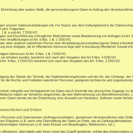
, Einrichtung oder andere Stelle, die personenbezogene Daten im Auftrag des Verantwortlichen
gen unserer Datenverarbeitungen mit. Für Nutzer aus dem Geltungsbereich der Datenschu
t wird, Folgendes:
. 1 lit. a und Art. 7 DSGVO;
ungen und Durchführung vertraglicher Maßnahmen sowie Beantwortung von Anfragen ist Art. 6
hen Verpflichtungen ist Art. 6 Abs. 1 lit. c DSGVO;
oder einer anderen natürlichen Person eine Verarbeitung personenbezogener Daten erforderli
 einer Aufgabe, die im öffentlichen Interesse liegt oder in Ausübung öffentlicher Gewalt erfo
gten Interessen ist Art. 6 Abs. 1 lit. f DSGVO.
 sie erhoben wurden, bestimmt sich nach den Vorgaben des Art 6 Abs. 4 DSGVO.
d Art. 9 Abs. 1 DSGVO) bestimmt sich nach den Vorgaben des Art. 9 Abs. 2 DSGVO.
tigung des Stands der Technik, der Implementierungskosten und der Art, des Umfangs, der
os für die Rechte und Freiheiten natürlicher Personen, geeignete technische und organisa
eit, Integrität und Verfügbarkeit von Daten durch Kontrolle des physischen Zugangs zu den
s Weiteren haben wir Verfahren eingerichtet, die eine Wahrnehmung von Betroffenenrechten
ener Daten bereits bei der Entwicklung, bzw. Auswahl von Hardware, Software sowie Verfa
.
ntwortlichen und Dritten
ersonen und Unternehmen (Auftragsverarbeitern, gemeinsam Verantwortlichen oder Dritten) o
en Erlaubnis (z.B. wenn eine Übermittlung der Daten an Dritte, wie an Zahlungsdienstleister, zu
r berechtigten Interessen (z.B. beim Einsatz von Beauftragten, Webhostern, etc.).
enbaren, übermitteln oder ihnen sonst den Zugriff gewähren, erfolgt dies insbesondere zu