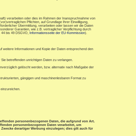
haft) verarbeiten oder dies im Rahmen der Inanspruchnahme von
r)vertraglichen Pflichten, auf Grundlage Ihrer Einwilligung,
forderlicher Übermittlung, verarbeiten oder lassen wir die Daten
sonderer Garantien, wie z.B. vertraglicher Verpflichtung durch
rt. 44 bis 49 DSGVO,
Informationsseite der EU-Kommission
).
auf weitere Informationen und Kopie der Daten entsprechend den
 Sie betreffenden unrichtigen Daten zu verlangen.
verzüglich gelöscht werden, bzw. alternativ nach Maßgabe der
 strukturierten, gängigen und maschinenlesbaren Format zu
 einzureichen.
etreffenden personenbezogenen Daten, die aufgrund von Art.
treffenden personenbezogenen Daten verarbeitet, um
Zwecke derartiger Werbung einzulegen; dies gilt auch für