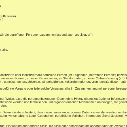
).
riffszeiten).
n).
wir die betroffenen Personen zusammenfassend auch als „Nutzer“).
halte.
ntifizierte oder identifizierbare natürliche Person (im Folgenden „betroffene Person“) beziehe
ung wie einem Namen, zu einer Kennnummer, zu Standortdaten, zu einer Online-Kennung (z.
, genetischen, psychischen, wirtschaftlichen, kulturellen oder sozialen Identität dieser natü
en ausgeführte Vorgang oder jede solche Vorgangsreihe im Zusammenhang mit personenbezogene
ner Weise, dass die personenbezogenen Daten ohne Hinzuziehung zusätzlicher Informatione
ufbewahrt werden und technischen und organisatorischen Maßnahmen unterliegen, die gewäh
erden.
ner Daten, die darin besteht, dass diese personenbezogenen Daten verwendet werden, um bes
ung, wirtschaftliche Lage, Gesundheit, persönliche Vorlieben, Interessen, Zuverlässigkeit, V
ehörde, Einrichtung oder andere Stelle, die allein oder gemeinsam mit anderen über die Zwec