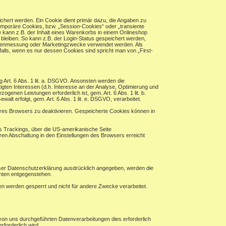
chert werden. Ein Cookie dient primär dazu, die Angaben zu
mporäre Cookies, bzw. „Session-Cookies“ oder „transiente
 kann z.B. der Inhalt eines Warenkorbs in einem Onlineshop
bleiben. So kann z.B. der Login-Status gespeichert werden,
eitenmessung oder Marketingzwecke verwendet werden. Als
alls, wenn es nur dessen Cookies sind spricht man von „First-
ng Art. 6 Abs. 1 lit. a. DSGVO. Ansonsten werden die
en Interessen (d.h. Interesse an der Analyse, Optimierung und
enen Leistungen erforderlich ist, gem. Art. 6 Abs. 1 lit. b.
alt erfolgt, gem. Art. 6 Abs. 1 lit. e. DSGVO, verarbeitet.
hres Browsers zu deaktivieren. Gespeicherte Cookies können in
es Trackings, über die US-amerikanische Seite
ren Abschaltung in den Einstellungen des Browsers erreicht
eser Datenschutzerklärung ausdrücklich angegeben, werden die
chten entgegenstehen.
ten werden gesperrt und nicht für andere Zwecke verarbeitet.
von uns durchgeführten Datenverarbeitungen dies erforderlich
rforderlich wird.