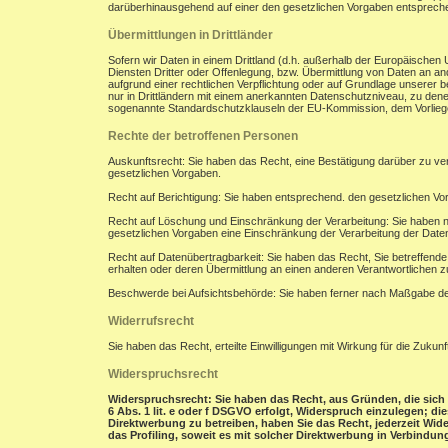
darüberhinausgehend auf einer den gesetzlichen Vorgaben entsprec
Übermittlungen in Drittländer
Sofern wir Daten in einem Drittland (d.h. außerhalb der Europäisch
Diensten Dritter oder Offenlegung, bzw. Übermittlung von Daten an and
aufgrund einer rechtlichen Verpflichtung oder auf Grundlage unserer be
nur in Drittländern mit einem anerkannten Datenschutzniveau, zu denen
sogenannte Standardschutzklauseln der EU-Kommission, dem Vorliegen
Rechte der betroffenen Personen
Auskunftsrecht: Sie haben das Recht, eine Bestätigung darüber zu ve
gesetzlichen Vorgaben.
Recht auf Berichtigung: Sie haben entsprechend. den gesetzlichen Vor
Recht auf Löschung und Einschränkung der Verarbeitung: Sie haben n
gesetzlichen Vorgaben eine Einschränkung der Verarbeitung der Date
Recht auf Datenübertragbarkeit: Sie haben das Recht, Sie betreffend
erhalten oder deren Übermittlung an einen anderen Verantwortlichen z
Beschwerde bei Aufsichtsbehörde: Sie haben ferner nach Maßgabe der
Widerrufsrecht
Sie haben das Recht, erteilte Einwilligungen mit Wirkung für die Zukunf
Widerspruchsrecht
Widerspruchsrecht: Sie haben das Recht, aus Gründen, die sich 
6 Abs. 1 lit. e oder f DSGVO erfolgt, Widerspruch einzulegen; d
Direktwerbung zu betreiben, haben Sie das Recht, jederzeit Wi
das Profiling, soweit es mit solcher Direktwerbung in Verbindung