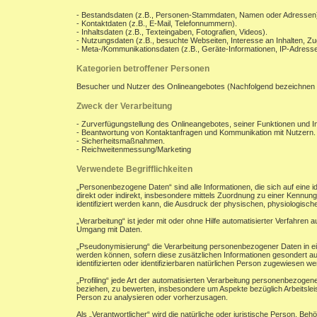
- Bestandsdaten (z.B., Personen-Stammdaten, Namen oder Adressen
- Kontaktdaten (z.B., E-Mail, Telefonnummern).
- Inhaltsdaten (z.B., Texteingaben, Fotografien, Videos).
- Nutzungsdaten (z.B., besuchte Webseiten, Interesse an Inhalten, Zug
- Meta-/Kommunikationsdaten (z.B., Geräte-Informationen, IP-Adresse
Kategorien betroffener Personen
Besucher und Nutzer des Onlineangebotes (Nachfolgend bezeichnen 
Zweck der Verarbeitung
- Zurverfügungstellung des Onlineangebotes, seiner Funktionen und In
- Beantwortung von Kontaktanfragen und Kommunikation mit Nutzern.
- Sicherheitsmaßnahmen.
- Reichweitenmessung/Marketing
Verwendete Begrifflichkeiten
„Personenbezogene Daten“ sind alle Informationen, die sich auf eine ide
direkt oder indirekt, insbesondere mittels Zuordnung zu einer Kenn
identifiziert werden kann, die Ausdruck der physischen, physiologischen
„Verarbeitung“ ist jeder mit oder ohne Hilfe automatisierter Verfahr
Umgang mit Daten.
„Pseudonymisierung“ die Verarbeitung personenbezogener Daten in ei
werden können, sofern diese zusätzlichen Informationen gesondert a
identifizierten oder identifizierbaren natürlichen Person zugewiesen w
„Profiling“ jede Art der automatisierten Verarbeitung personenbezoge
beziehen, zu bewerten, insbesondere um Aspekte bezüglich Arbeitsleist
Person zu analysieren oder vorherzusagen.
Als „Verantwortlicher“ wird die natürliche oder juristische Person, B