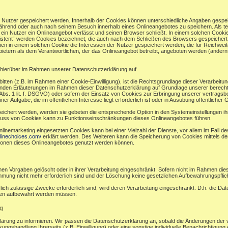
r Nutzer gespeichert werden. Innerhalb der Cookies können unterschiedliche Angaben gespei
ährend oder auch nach seinem Besuch innerhalb eines Onlineangebotes zu speichern. Als te
in Nutzer ein Onlineangebot verlässt und seinen Browser schließt. In einem solchen Cookie
sistent“ werden Cookies bezeichnet, die auch nach dem Schließen des Browsers gespeichert 
n in einem solchen Cookie die Interessen der Nutzer gespeichert werden, die für Reichw
ietern als dem Verantwortlichen, der das Onlineangebot betreibt, angeboten werden (andernf
hierüber im Rahmen unserer Datenschutzerklärung auf.
bitten (z.B. im Rahmen einer Cookie-Einwilligung), ist die Rechtsgrundlage dieser Verarbeitu
en Erläuterungen im Rahmen dieser Datenschutzerklärung auf Grundlage unserer berechtigt
bs. 1 lit. f. DSGVO) oder sofern der Einsatz von Cookies zur Erbringung unserer vertragsbezog
ufgabe, die im öffentlichen Interesse liegt erforderlich ist oder in Ausübung öffentlicher Gew
eichert werden, werden sie gebeten die entsprechende Option in den Systemeinstellungen i
luss von Cookies kann zu Funktionseinschränkungen dieses Onlineangebotes führen.
nemarketing eingesetzten Cookies kann bei einer Vielzahl der Dienste, vor allem im Fall d
linechoices.com/
erklärt werden. Des Weiteren kann die Speicherung von Cookies mittels de
ktionen dieses Onlineangebotes genutzt werden können.
en Vorgaben gelöscht oder in ihrer Verarbeitung eingeschränkt. Sofern nicht im Rahmen di
immung nicht mehr erforderlich sind und der Löschung keine gesetzlichen Aufbewahrungspfli
zlich zulässige Zwecke erforderlich sind, wird deren Verarbeitung eingeschränkt. D.h. die Da
ünden aufbewahrt werden müssen.
g
klärung zu informieren. Wir passen die Datenschutzerklärung an, sobald die Änderungen der 
ngshandlung Ihrerseits (z.B. Einwilligung) oder eine sonstige individuelle Benachrichtigung e