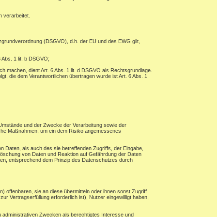
 verarbeitet.
tzgrundverordnung (DSGVO), d.h. der EU und des EWG gilt,
 Abs. 1 lit. b DSGVO;
ch machen, dient Art. 6 Abs. 1 lit. d DSGVO als Rechtsgrundlage.
lgt, die dem Verantwortlichen übertragen wurde ist Art. 6 Abs. 1
 Umstände und der Zwecke der Verarbeitung sowie der
torische Maßnahmen, um ein dem Risiko angemessenes
 Daten, als auch des sie betreffenden Zugriffs, der Eingabe,
, Löschung von Daten und Reaktion auf Gefährdung der Daten
hren, entsprechend dem Prinzip des Datenschutzes durch
ffenbaren, sie an diese übermitteln oder ihnen sonst Zugriff
r Vertragserfüllung erforderlich ist), Nutzer eingewilligt haben,
 administrativen Zwecken als berechtigtes Interesse und