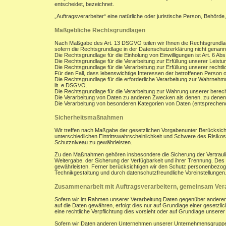
entscheidet, bezeichnet.
„Auftragsverarbeiter“ eine natürliche oder juristische Person, Behörde
Maßgebliche Rechtsgrundlagen
Nach Maßgabe des Art. 13 DSGVO teilen wir Ihnen die Rechtsgrundla
sofern die Rechtsgrundlage in der Datenschutzerklärung nicht genann
Die Rechtsgrundlage für die Einholung von Einwilligungen ist Art. 6 Abs
Die Rechtsgrundlage für die Verarbeitung zur Erfüllung unserer Leist
Die Rechtsgrundlage für die Verarbeitung zur Erfüllung unserer rechtlic
Für den Fall, dass lebenswichtige Interessen der betroffenen Person 
Die Rechtsgrundlage für die erforderliche Verarbeitung zur Wahrnehmung
lit. e DSGVO.
Die Rechtsgrundlage für die Verarbeitung zur Wahrung unserer berechti
Die Verarbeitung von Daten zu anderen Zwecken als denen, zu denen
Die Verarbeitung von besonderen Kategorien von Daten (entsprechen
Sicherheitsmaßnahmen
Wir treffen nach Maßgabe der gesetzlichen Vorgabenunter Berücksich
unterschiedlichen Eintrittswahrscheinlichkeit und Schwere des Risik
Schutzniveau zu gewährleisten.
Zu den Maßnahmen gehören insbesondere die Sicherung der Vertraulichk
Weitergabe, der Sicherung der Verfügbarkeit und ihrer Trennung. De
gewährleisten. Ferner berücksichtigen wir den Schutz personenbezog
Technikgestaltung und durch datenschutzfreundliche Voreinstellungen
Zusammenarbeit mit Auftragsverarbeitern, gemeinsam Vera
Sofern wir im Rahmen unserer Verarbeitung Daten gegenüber anderen P
auf die Daten gewähren, erfolgt dies nur auf Grundlage einer gesetzlich
eine rechtliche Verpflichtung dies vorsieht oder auf Grundlage unsere
Sofern wir Daten anderen Unternehmen unserer Unternehmensgruppe off