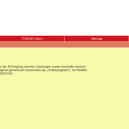
TCM AG Intern
Sitemap
 der Erbringung unserer Leistungen sowie innerhalb unseres
olgend gemeinsam bezeichnet als „Onlineangebot“). Im Hinblick
g (DSGVO).