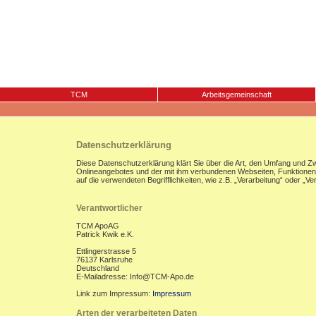
TCM
Arbeitsgemeinschaft
Datenschutzerklärung
Diese Datenschutzerklärung klärt Sie über die Art, den Umfang und 
Onlineangebotes und der mit ihm verbundenen Webseiten, Funktionen u
auf die verwendeten Begrifflichkeiten, wie z.B. „Verarbeitung“ oder „
Verantwortlicher
TCM ApoAG
Patrick Kwik e.K.
Ettlingerstrasse 5
76137 Karlsruhe
Deutschland
E-Mailadresse: Info@TCM-Apo.de
Link zum Impressum:
Impressum
Arten der verarbeiteten Daten