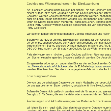
Cookies und Widerspruchsrecht bei Direktwerbung
Als „Cookies“ werden kleine Dateien bezeichnet, die auf Rechnern de
einem Nutzer (bzw. dem Gerät auf dem das Cookie gespeichert ist) w
Cookies“, werden Cookies bezeichnet, die gelöscht werden, nachdem e
oder ein Login-Status gespeichert werden. Als „permanent“ oder „per
wenn die Nutzer diese nach mehreren Tagen aufsuchen. Ebenso könne
„Third-Party-Cookie“ werden Cookies bezeichnet, die von anderen Anb
Party Cookies“).
Wir können temporäre und permanente Cookies einsetzen und klären 
Sofern wir die Nutzer um eine Einwilligung in den Einsatz von Cookies 
personenbezogenen Cookies der Nutzer entsprechend den nachfolgend
wirtschaftlichem Betrieb unseres Onlineangebotes im Sinne des Art. 6 A
DSGVO, bzw. sofern der Einsatz von Cookies für die Wahrnehmung einer A
Falls die Nutzer nicht möchten, dass Cookies auf ihrem Rechner gesp
den Systemeinstellungen des Browsers gelöscht werden. Der Aussch
Ein genereller Widerspruch gegen den Einsatz der zu Zwecken des Onli
http://www.aboutads.info/choices/
oder die EU-Seite
http://www.youron
werden. Bitte beachten Sie, dass dann gegebenenfalls nicht alle Fun
Löschung von Daten
Die von uns verarbeiteten Daten werden nach Maßgabe der gesetzlich
bei uns gespeicherten Daten gelöscht, sobald sie für ihre Zweckbest
Sofern die Daten nicht gelöscht werden, weil sie für andere und geset
Das gilt z.B. für Daten, die aus handels- oder steuerrechtlichen Gr
Änderungen und Aktualisierungen der Datenschutzerklärun
Wir bitten Sie sich regelmäßig über den Inhalt unserer Datenschutzer
machen. Wir informieren Sie, sobald durch die Änderungen eine Mitwirku