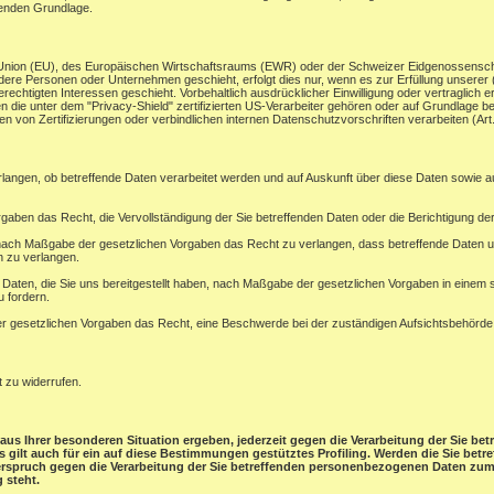
henden Grundlage.
en Union (EU), des Europäischen Wirtschaftsraums (EWR) oder der Schweizer Eidgenossensc
ere Personen oder Unternehmen geschieht, erfolgt dies nur, wenn es zur Erfüllung unserer (vo
rechtigten Interessen geschieht. Vorbehaltlich ausdrücklicher Einwilligung oder vertraglich er
 die unter dem "Privacy-Shield" zertifizierten US-Verarbeiter gehören oder auf Grundlage be
 von Zertifizierungen oder verbindlichen internen Datenschutzvorschriften verarbeiten (A
rlangen, ob betreffende Daten verarbeitet werden und auf Auskunft über diese Daten sowie 
gaben das Recht, die Vervollständigung der Sie betreffenden Daten oder die Berichtigung der
ach Maßgabe der gesetzlichen Vorgaben das Recht zu verlangen, dass betreffende Daten un
n zu verlangen.
e Daten, die Sie uns bereitgestellt haben, nach Maßgabe der gesetzlichen Vorgaben in einem
u fordern.
 gesetzlichen Vorgaben das Recht, eine Beschwerde bei der zuständigen Aufsichtsbehörde
t zu widerrufen.
aus Ihrer besonderen Situation ergeben, jederzeit gegen die Verarbeitung der Sie b
ies gilt auch für ein auf diese Bestimmungen gestütztes Profiling. Werden die Sie be
derspruch gegen die Verarbeitung der Sie betreffenden personenbezogenen Daten zum 
 steht.