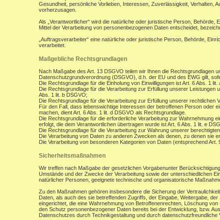
Gesundheit, persönliche Vorlieben, Interessen, Zuverlässigkeit, Verhalten, 
vorherzusagen.
Als „Verantwortlicher“ wird die natürliche oder juristische Person, Behörde,
Mittel der Verarbeitung von personenbezogenen Daten entscheidet, bezeich
„Auftragsverarbeiter“ eine natürliche oder juristische Person, Behörde, Ein
verarbeitet.
Maßgebliche Rechtsgrundlagen
Nach Maßgabe des Art. 13 DSGVO teilen wir Ihnen die Rechtsgrundlagen un
Datenschutzgrundverordnung (DSGVO), d.h. der EU und des EWG gilt, sofer
Die Rechtsgrundlage für die Einholung von Einwilligungen ist Art. 6 Abs. 1 lit
Die Rechtsgrundlage für die Verarbeitung zur Erfüllung unserer Leistungen
Abs. 1 lit. b DSGVO;
Die Rechtsgrundlage für die Verarbeitung zur Erfüllung unserer rechtlichen Ve
Für den Fall, dass lebenswichtige Interessen der betroffenen Person oder 
machen, dient Art. 6 Abs. 1 lit. d DSGVO als Rechtsgrundlage.
Die Rechtsgrundlage für die erforderliche Verarbeitung zur Wahrnehmung eine
erfolgt, die dem Verantwortlichen übertragen wurde ist Art. 6 Abs. 1 lit. e D
Die Rechtsgrundlage für die Verarbeitung zur Wahrung unserer berechtigten I
Die Verarbeitung von Daten zu anderen Zwecken als denen, zu denen sie 
Die Verarbeitung von besonderen Kategorien von Daten (entsprechend Art.
Sicherheitsmaßnahmen
Wir treffen nach Maßgabe der gesetzlichen Vorgabenunter Berücksichtigung
Umstände und der Zwecke der Verarbeitung sowie der unterschiedlichen Eint
natürlicher Personen, geeignete technische und organisatorische Maßnah
Zu den Maßnahmen gehören insbesondere die Sicherung der Vertraulichkeit,
Daten, als auch des sie betreffenden Zugriffs, der Eingabe, Weitergabe, de
eingerichtet, die eine Wahrnehmung von Betroffenenrechten, Löschung von 
den Schutz personenbezogener Daten bereits bei der Entwicklung, bzw. Au
Datenschutzes durch Technikgestaltung und durch datenschutzfreundliche V