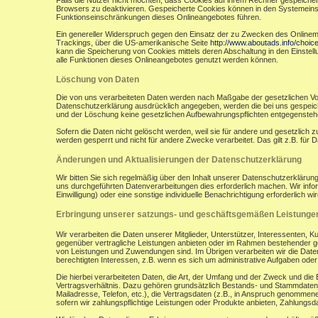
Falls die Nutzer nicht möchten, dass Cookies auf ihrem Rechner gespeicher
Browsers zu deaktivieren. Gespeicherte Cookies können in den Systemein
Funktionseinschränkungen dieses Onlineangebotes führen.
Ein genereller Widerspruch gegen den Einsatz der zu Zwecken des Onlinemark
Trackings, über die US-amerikanische Seite
http://www.aboutads.info/choic
kann die Speicherung von Cookies mittels deren Abschaltung in den Einstell
alle Funktionen dieses Onlineangebotes genutzt werden können.
Löschung von Daten
Die von uns verarbeiteten Daten werden nach Maßgabe der gesetzlichen Vor
Datenschutzerklärung ausdrücklich angegeben, werden die bei uns gespeiche
und der Löschung keine gesetzlichen Aufbewahrungspflichten entgegensteh
Sofern die Daten nicht gelöscht werden, weil sie für andere und gesetzlich 
werden gesperrt und nicht für andere Zwecke verarbeitet. Das gilt z.B. fü
Änderungen und Aktualisierungen der Datenschutzerklärung
Wir bitten Sie sich regelmäßig über den Inhalt unserer Datenschutzerkläru
uns durchgeführten Datenverarbeitungen dies erforderlich machen. Wir infor
Einwilligung) oder eine sonstige individuelle Benachrichtigung erforderlich wir
Erbringung unserer satzungs- und geschäftsgemäßen Leistunge
Wir verarbeiten die Daten unserer Mitglieder, Unterstützer, Interessenten, 
gegenüber vertragliche Leistungen anbieten oder im Rahmen bestehender ges
von Leistungen und Zuwendungen sind. Im Übrigen verarbeiten wir die Daten
berechtigten Interessen, z.B. wenn es sich um administrative Aufgaben oder Ö
Die hierbei verarbeiteten Daten, die Art, der Umfang und der Zweck und die
Vertragsverhältnis. Dazu gehören grundsätzlich Bestands- und Stammdaten d
Mailadresse, Telefon, etc.), die Vertragsdaten (z.B., in Anspruch genommen
sofern wir zahlungspflichtige Leistungen oder Produkte anbieten, Zahlungsda