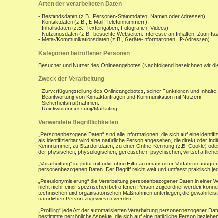
Arten der verarbeiteten Daten
- Bestandsdaten (z.B., Personen-Stammdaten, Namen oder Adressen).
- Kontaktdaten (z.B., E-Mail, Telefonnummern).
- Inhaltsdaten (z.B., Texteingaben, Fotografien, Videos).
- Nutzungsdaten (z.B., besuchte Webseiten, Interesse an Inhalten, Zugriffsz
- Meta-/Kommunikationsdaten (z.B., Geräte-Informationen, IP-Adressen).
Kategorien betroffener Personen
Besucher und Nutzer des Onlineangebotes (Nachfolgend bezeichnen wir di
Zweck der Verarbeitung
- Zurverfügungstellung des Onlineangebotes, seiner Funktionen und Inhalte.
- Beantwortung von Kontaktanfragen und Kommunikation mit Nutzern.
- Sicherheitsmaßnahmen.
- Reichweitenmessung/Marketing
Verwendete Begrifflichkeiten
„Personenbezogene Daten“ sind alle Informationen, die sich auf eine identifiz
als identifizierbar wird eine natürliche Person angesehen, die direkt oder 
Kennnummer, zu Standortdaten, zu einer Online-Kennung (z.B. Cookie) ode
der physischen, physiologischen, genetischen, psychischen, wirtschaftlichen, 
„Verarbeitung“ ist jeder mit oder ohne Hilfe automatisierter Verfahren aus
personenbezogenen Daten. Der Begriff reicht weit und umfasst praktisch j
„Pseudonymisierung“ die Verarbeitung personenbezogener Daten in einer W
nicht mehr einer spezifischen betroffenen Person zugeordnet werden könne
technischen und organisatorischen Maßnahmen unterliegen, die gewährleisten
natürlichen Person zugewiesen werden.
„Profiling“ jede Art der automatisierten Verarbeitung personenbezogener D
bestimmte persönliche Aspekte, die sich auf eine natürliche Person beziehen