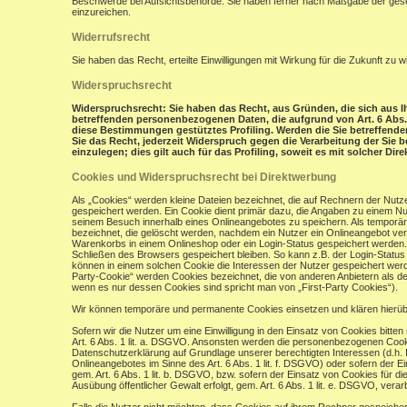
Beschwerde bei Aufsichtsbehörde: Sie haben ferner nach Maßgabe der gese
einzureichen.
Widerrufsrecht
Sie haben das Recht, erteilte Einwilligungen mit Wirkung für die Zukunft zu w
Widerspruchsrecht
Widerspruchsrecht: Sie haben das Recht, aus Gründen, die sich aus Ih
betreffenden personenbezogenen Daten, die aufgrund von Art. 6 Abs. 1 
diese Bestimmungen gestütztes Profiling. Werden die Sie betreffend
Sie das Recht, jederzeit Widerspruch gegen die Verarbeitung der Si
einzulegen; dies gilt auch für das Profiling, soweit es mit solcher Di
Cookies und Widerspruchsrecht bei Direktwerbung
Als „Cookies“ werden kleine Dateien bezeichnet, die auf Rechnern der Nut
gespeichert werden. Ein Cookie dient primär dazu, die Angaben zu einem N
seinem Besuch innerhalb eines Onlineangebotes zu speichern. Als temporär
bezeichnet, die gelöscht werden, nachdem ein Nutzer ein Onlineangebot verl
Warenkorbs in einem Onlineshop oder ein Login-Status gespeichert werden.
Schließen des Browsers gespeichert bleiben. So kann z.B. der Login-Stat
können in einem solchen Cookie die Interessen der Nutzer gespeichert wer
Party-Cookie“ werden Cookies bezeichnet, die von anderen Anbietern als de
wenn es nur dessen Cookies sind spricht man von „First-Party Cookies“).
Wir können temporäre und permanente Cookies einsetzen und klären hierü
Sofern wir die Nutzer um eine Einwilligung in den Einsatz von Cookies bitten
Art. 6 Abs. 1 lit. a. DSGVO. Ansonsten werden die personenbezogenen Coo
Datenschutzerklärung auf Grundlage unserer berechtigten Interessen (d.h. 
Onlineangebotes im Sinne des Art. 6 Abs. 1 lit. f. DSGVO) oder sofern der 
gem. Art. 6 Abs. 1 lit. b. DSGVO, bzw. sofern der Einsatz von Cookies für die
Ausübung öffentlicher Gewalt erfolgt, gem. Art. 6 Abs. 1 lit. e. DSGVO, verarb