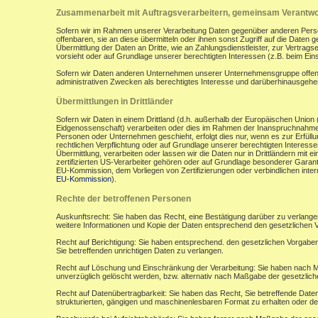
Zusammenarbeit mit Auftragsverarbeitern, gemeinsam Verantwor
Sofern wir im Rahmen unserer Verarbeitung Daten gegenüber anderen Perso
offenbaren, sie an diese übermitteln oder ihnen sonst Zugriff auf die Daten 
Übermittlung der Daten an Dritte, wie an Zahlungsdienstleister, zur Vertragserf
vorsieht oder auf Grundlage unserer berechtigten Interessen (z.B. beim Ein
Sofern wir Daten anderen Unternehmen unserer Unternehmensgruppe offenbar
administrativen Zwecken als berechtigtes Interesse und darüberhinausgeh
Übermittlungen in Drittländer
Sofern wir Daten in einem Drittland (d.h. außerhalb der Europäischen Uni
Eidgenossenschaft) verarbeiten oder dies im Rahmen der Inanspruchnahme 
Personen oder Unternehmen geschieht, erfolgt dies nur, wenn es zur Erfüllung
rechtlichen Verpflichtung oder auf Grundlage unserer berechtigten Interessen 
Übermittlung, verarbeiten oder lassen wir die Daten nur in Drittländern mi
zertifizierten US-Verarbeiter gehören oder auf Grundlage besonderer Garant
EU-Kommission, dem Vorliegen von Zertifizierungen oder verbindlichen inte
EU-Kommission
).
Rechte der betroffenen Personen
Auskunftsrecht: Sie haben das Recht, eine Bestätigung darüber zu verlange
weitere Informationen und Kopie der Daten entsprechend den gesetzlichen 
Recht auf Berichtigung: Sie haben entsprechend. den gesetzlichen Vorgaben 
Sie betreffenden unrichtigen Daten zu verlangen.
Recht auf Löschung und Einschränkung der Verarbeitung: Sie haben nach M
unverzüglich gelöscht werden, bzw. alternativ nach Maßgabe der gesetzlic
Recht auf Datenübertragbarkeit: Sie haben das Recht, Sie betreffende Daten
strukturierten, gängigen und maschinenlesbaren Format zu erhalten oder de