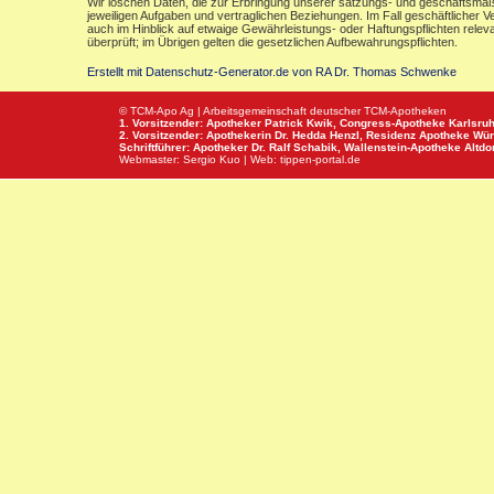
Wir löschen Daten, die zur Erbringung unserer satzungs- und geschäftsmäß
jeweiligen Aufgaben und vertraglichen Beziehungen. Im Fall geschäftlicher V
auch im Hinblick auf etwaige Gewährleistungs- oder Haftungspflichten releva
überprüft; im Übrigen gelten die gesetzlichen Aufbewahrungspflichten.
Erstellt mit Datenschutz-Generator.de von RA Dr. Thomas Schwenke
© TCM-Apo Ag | Arbeitsgemeinschaft deutscher TCM-Apotheken
1. Vorsitzender: Apotheker Patrick Kwik,
Congress-Apotheke
Karlsru
2. Vorsitzender: Apothekerin Dr. Hedda Henzl,
Residenz Apotheke
Wür
Schriftführer: Apotheker Dr. Ralf Schabik,
Wallenstein-Apotheke
Altdor
Webmaster:
Sergio Kuo
| Web:
tippen-portal.de