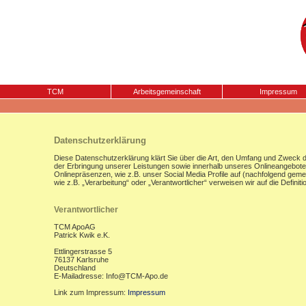
TCM
Arbeitsgemeinschaft
Impressum
Datenschutzerklärung
Diese Datenschutzerklärung klärt Sie über die Art, den Umfang und Zweck
der Erbringung unserer Leistungen sowie innerhalb unseres Onlineangebote
Onlinepräsenzen, wie z.B. unser Social Media Profile auf (nachfolgend gemei
wie z.B. „Verarbeitung“ oder „Verantwortlicher“ verweisen wir auf die Defi
Verantwortlicher
TCM ApoAG
Patrick Kwik e.K.
Ettlingerstrasse 5
76137 Karlsruhe
Deutschland
E-Mailadresse: Info@TCM-Apo.de
Link zum Impressum:
Impressum