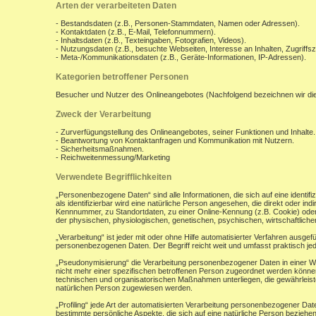
Arten der verarbeiteten Daten
- Bestandsdaten (z.B., Personen-Stammdaten, Namen oder Adressen).
- Kontaktdaten (z.B., E-Mail, Telefonnummern).
- Inhaltsdaten (z.B., Texteingaben, Fotografien, Videos).
- Nutzungsdaten (z.B., besuchte Webseiten, Interesse an Inhalten, Zugriffsz
- Meta-/Kommunikationsdaten (z.B., Geräte-Informationen, IP-Adressen).
Kategorien betroffener Personen
Besucher und Nutzer des Onlineangebotes (Nachfolgend bezeichnen wir di
Zweck der Verarbeitung
- Zurverfügungstellung des Onlineangebotes, seiner Funktionen und Inhalte.
- Beantwortung von Kontaktanfragen und Kommunikation mit Nutzern.
- Sicherheitsmaßnahmen.
- Reichweitenmessung/Marketing
Verwendete Begrifflichkeiten
„Personenbezogene Daten“ sind alle Informationen, die sich auf eine identifiz
als identifizierbar wird eine natürliche Person angesehen, die direkt oder 
Kennnummer, zu Standortdaten, zu einer Online-Kennung (z.B. Cookie) ode
der physischen, physiologischen, genetischen, psychischen, wirtschaftlichen, 
„Verarbeitung“ ist jeder mit oder ohne Hilfe automatisierter Verfahren aus
personenbezogenen Daten. Der Begriff reicht weit und umfasst praktisch j
„Pseudonymisierung“ die Verarbeitung personenbezogener Daten in einer W
nicht mehr einer spezifischen betroffenen Person zugeordnet werden könne
technischen und organisatorischen Maßnahmen unterliegen, die gewährleisten
natürlichen Person zugewiesen werden.
„Profiling“ jede Art der automatisierten Verarbeitung personenbezogener D
bestimmte persönliche Aspekte, die sich auf eine natürliche Person beziehen