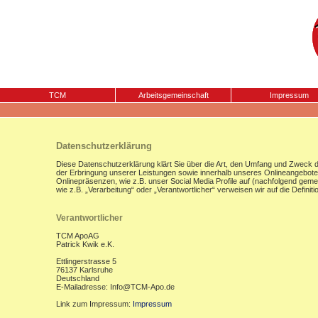
TCM
Arbeitsgemeinschaft
Impressum
Datenschutzerklärung
Diese Datenschutzerklärung klärt Sie über die Art, den Umfang und Zweck
der Erbringung unserer Leistungen sowie innerhalb unseres Onlineangebote
Onlinepräsenzen, wie z.B. unser Social Media Profile auf (nachfolgend gemei
wie z.B. „Verarbeitung“ oder „Verantwortlicher“ verweisen wir auf die Defi
Verantwortlicher
TCM ApoAG
Patrick Kwik e.K.
Ettlingerstrasse 5
76137 Karlsruhe
Deutschland
E-Mailadresse: Info@TCM-Apo.de
Link zum Impressum:
Impressum