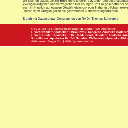
Wir löschen Daten, die zur Erbringung unserer satzungs- und geschäftsmäß
jeweiligen Aufgaben und vertraglichen Beziehungen. Im Fall geschäftlicher V
auch im Hinblick auf etwaige Gewährleistungs- oder Haftungspflichten releva
überprüft; im Übrigen gelten die gesetzlichen Aufbewahrungspflichten.
Erstellt mit Datenschutz-Generator.de von RA Dr. Thomas Schwenke
© TCM-Apo Ag | Arbeitsgemeinschaft deutscher TCM-Apotheken
1. Vorsitzender: Apotheker Patrick Kwik,
Congress-Apotheke
Karlsru
2. Vorsitzender: Apothekerin Dr. Hedda Henzl,
Residenz Apotheke
Wür
Schriftführer: Apotheker Dr. Ralf Schabik,
Wallenstein-Apotheke
Altdor
Webmaster:
Sergio Kuo
| Web:
tippen-portal.de