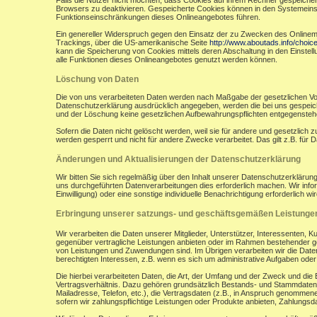
Falls die Nutzer nicht möchten, dass Cookies auf ihrem Rechner gespeicher
Browsers zu deaktivieren. Gespeicherte Cookies können in den Systemein
Funktionseinschränkungen dieses Onlineangebotes führen.
Ein genereller Widerspruch gegen den Einsatz der zu Zwecken des Onlinemark
Trackings, über die US-amerikanische Seite
http://www.aboutads.info/choic
kann die Speicherung von Cookies mittels deren Abschaltung in den Einstell
alle Funktionen dieses Onlineangebotes genutzt werden können.
Löschung von Daten
Die von uns verarbeiteten Daten werden nach Maßgabe der gesetzlichen Vor
Datenschutzerklärung ausdrücklich angegeben, werden die bei uns gespeiche
und der Löschung keine gesetzlichen Aufbewahrungspflichten entgegensteh
Sofern die Daten nicht gelöscht werden, weil sie für andere und gesetzlich 
werden gesperrt und nicht für andere Zwecke verarbeitet. Das gilt z.B. fü
Änderungen und Aktualisierungen der Datenschutzerklärung
Wir bitten Sie sich regelmäßig über den Inhalt unserer Datenschutzerkläru
uns durchgeführten Datenverarbeitungen dies erforderlich machen. Wir infor
Einwilligung) oder eine sonstige individuelle Benachrichtigung erforderlich wir
Erbringung unserer satzungs- und geschäftsgemäßen Leistunge
Wir verarbeiten die Daten unserer Mitglieder, Unterstützer, Interessenten, 
gegenüber vertragliche Leistungen anbieten oder im Rahmen bestehender ges
von Leistungen und Zuwendungen sind. Im Übrigen verarbeiten wir die Daten
berechtigten Interessen, z.B. wenn es sich um administrative Aufgaben oder Ö
Die hierbei verarbeiteten Daten, die Art, der Umfang und der Zweck und die
Vertragsverhältnis. Dazu gehören grundsätzlich Bestands- und Stammdaten d
Mailadresse, Telefon, etc.), die Vertragsdaten (z.B., in Anspruch genommen
sofern wir zahlungspflichtige Leistungen oder Produkte anbieten, Zahlungsda