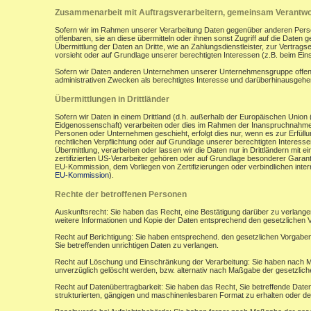
Zusammenarbeit mit Auftragsverarbeitern, gemeinsam Verantwor
Sofern wir im Rahmen unserer Verarbeitung Daten gegenüber anderen Perso
offenbaren, sie an diese übermitteln oder ihnen sonst Zugriff auf die Daten 
Übermittlung der Daten an Dritte, wie an Zahlungsdienstleister, zur Vertragserf
vorsieht oder auf Grundlage unserer berechtigten Interessen (z.B. beim Ein
Sofern wir Daten anderen Unternehmen unserer Unternehmensgruppe offenbar
administrativen Zwecken als berechtigtes Interesse und darüberhinausgeh
Übermittlungen in Drittländer
Sofern wir Daten in einem Drittland (d.h. außerhalb der Europäischen Uni
Eidgenossenschaft) verarbeiten oder dies im Rahmen der Inanspruchnahme 
Personen oder Unternehmen geschieht, erfolgt dies nur, wenn es zur Erfüllung
rechtlichen Verpflichtung oder auf Grundlage unserer berechtigten Interessen 
Übermittlung, verarbeiten oder lassen wir die Daten nur in Drittländern mi
zertifizierten US-Verarbeiter gehören oder auf Grundlage besonderer Garant
EU-Kommission, dem Vorliegen von Zertifizierungen oder verbindlichen inte
EU-Kommission
).
Rechte der betroffenen Personen
Auskunftsrecht: Sie haben das Recht, eine Bestätigung darüber zu verlange
weitere Informationen und Kopie der Daten entsprechend den gesetzlichen 
Recht auf Berichtigung: Sie haben entsprechend. den gesetzlichen Vorgaben 
Sie betreffenden unrichtigen Daten zu verlangen.
Recht auf Löschung und Einschränkung der Verarbeitung: Sie haben nach M
unverzüglich gelöscht werden, bzw. alternativ nach Maßgabe der gesetzlic
Recht auf Datenübertragbarkeit: Sie haben das Recht, Sie betreffende Daten
strukturierten, gängigen und maschinenlesbaren Format zu erhalten oder de