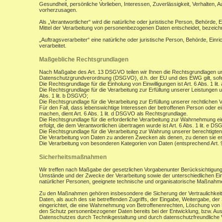
Gesundheit, persönliche Vorlieben, Interessen, Zuverlässigkeit, Verhalten, 
vorherzusagen.
Als „Verantwortlicher“ wird die natürliche oder juristische Person, Behörde,
Mittel der Verarbeitung von personenbezogenen Daten entscheidet, bezeich
„Auftragsverarbeiter“ eine natürliche oder juristische Person, Behörde, Ein
verarbeitet.
Maßgebliche Rechtsgrundlagen
Nach Maßgabe des Art. 13 DSGVO teilen wir Ihnen die Rechtsgrundlagen un
Datenschutzgrundverordnung (DSGVO), d.h. der EU und des EWG gilt, sofer
Die Rechtsgrundlage für die Einholung von Einwilligungen ist Art. 6 Abs. 1 lit
Die Rechtsgrundlage für die Verarbeitung zur Erfüllung unserer Leistungen
Abs. 1 lit. b DSGVO;
Die Rechtsgrundlage für die Verarbeitung zur Erfüllung unserer rechtlichen Ve
Für den Fall, dass lebenswichtige Interessen der betroffenen Person oder 
machen, dient Art. 6 Abs. 1 lit. d DSGVO als Rechtsgrundlage.
Die Rechtsgrundlage für die erforderliche Verarbeitung zur Wahrnehmung eine
erfolgt, die dem Verantwortlichen übertragen wurde ist Art. 6 Abs. 1 lit. e D
Die Rechtsgrundlage für die Verarbeitung zur Wahrung unserer berechtigten I
Die Verarbeitung von Daten zu anderen Zwecken als denen, zu denen sie 
Die Verarbeitung von besonderen Kategorien von Daten (entsprechend Art.
Sicherheitsmaßnahmen
Wir treffen nach Maßgabe der gesetzlichen Vorgabenunter Berücksichtigung
Umstände und der Zwecke der Verarbeitung sowie der unterschiedlichen Eint
natürlicher Personen, geeignete technische und organisatorische Maßnah
Zu den Maßnahmen gehören insbesondere die Sicherung der Vertraulichkeit,
Daten, als auch des sie betreffenden Zugriffs, der Eingabe, Weitergabe, de
eingerichtet, die eine Wahrnehmung von Betroffenenrechten, Löschung von 
den Schutz personenbezogener Daten bereits bei der Entwicklung, bzw. Au
Datenschutzes durch Technikgestaltung und durch datenschutzfreundliche V