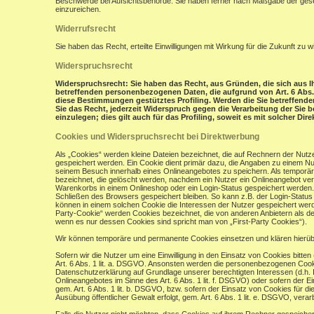
Beschwerde bei Aufsichtsbehörde: Sie haben ferner nach Maßgabe der gese
einzureichen.
Widerrufsrecht
Sie haben das Recht, erteilte Einwilligungen mit Wirkung für die Zukunft zu w
Widerspruchsrecht
Widerspruchsrecht: Sie haben das Recht, aus Gründen, die sich aus Ih
betreffenden personenbezogenen Daten, die aufgrund von Art. 6 Abs. 1 
diese Bestimmungen gestütztes Profiling. Werden die Sie betreffend
Sie das Recht, jederzeit Widerspruch gegen die Verarbeitung der Si
einzulegen; dies gilt auch für das Profiling, soweit es mit solcher Di
Cookies und Widerspruchsrecht bei Direktwerbung
Als „Cookies“ werden kleine Dateien bezeichnet, die auf Rechnern der Nut
gespeichert werden. Ein Cookie dient primär dazu, die Angaben zu einem N
seinem Besuch innerhalb eines Onlineangebotes zu speichern. Als temporär
bezeichnet, die gelöscht werden, nachdem ein Nutzer ein Onlineangebot verl
Warenkorbs in einem Onlineshop oder ein Login-Status gespeichert werden.
Schließen des Browsers gespeichert bleiben. So kann z.B. der Login-Stat
können in einem solchen Cookie die Interessen der Nutzer gespeichert wer
Party-Cookie“ werden Cookies bezeichnet, die von anderen Anbietern als de
wenn es nur dessen Cookies sind spricht man von „First-Party Cookies“).
Wir können temporäre und permanente Cookies einsetzen und klären hierü
Sofern wir die Nutzer um eine Einwilligung in den Einsatz von Cookies bitten
Art. 6 Abs. 1 lit. a. DSGVO. Ansonsten werden die personenbezogenen Coo
Datenschutzerklärung auf Grundlage unserer berechtigten Interessen (d.h. 
Onlineangebotes im Sinne des Art. 6 Abs. 1 lit. f. DSGVO) oder sofern der 
gem. Art. 6 Abs. 1 lit. b. DSGVO, bzw. sofern der Einsatz von Cookies für die
Ausübung öffentlicher Gewalt erfolgt, gem. Art. 6 Abs. 1 lit. e. DSGVO, verarb