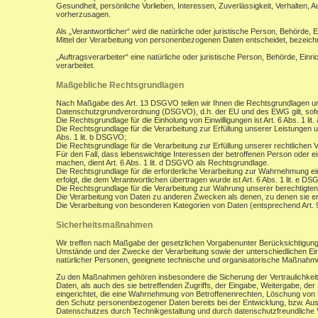
Gesundheit, persönliche Vorlieben, Interessen, Zuverlässigkeit, Verhalten, 
vorherzusagen.
Als „Verantwortlicher“ wird die natürliche oder juristische Person, Behörde,
Mittel der Verarbeitung von personenbezogenen Daten entscheidet, bezeich
„Auftragsverarbeiter“ eine natürliche oder juristische Person, Behörde, Ein
verarbeitet.
Maßgebliche Rechtsgrundlagen
Nach Maßgabe des Art. 13 DSGVO teilen wir Ihnen die Rechtsgrundlagen un
Datenschutzgrundverordnung (DSGVO), d.h. der EU und des EWG gilt, sofer
Die Rechtsgrundlage für die Einholung von Einwilligungen ist Art. 6 Abs. 1 lit
Die Rechtsgrundlage für die Verarbeitung zur Erfüllung unserer Leistungen
Abs. 1 lit. b DSGVO;
Die Rechtsgrundlage für die Verarbeitung zur Erfüllung unserer rechtlichen Ve
Für den Fall, dass lebenswichtige Interessen der betroffenen Person oder 
machen, dient Art. 6 Abs. 1 lit. d DSGVO als Rechtsgrundlage.
Die Rechtsgrundlage für die erforderliche Verarbeitung zur Wahrnehmung eine
erfolgt, die dem Verantwortlichen übertragen wurde ist Art. 6 Abs. 1 lit. e D
Die Rechtsgrundlage für die Verarbeitung zur Wahrung unserer berechtigten I
Die Verarbeitung von Daten zu anderen Zwecken als denen, zu denen sie 
Die Verarbeitung von besonderen Kategorien von Daten (entsprechend Art.
Sicherheitsmaßnahmen
Wir treffen nach Maßgabe der gesetzlichen Vorgabenunter Berücksichtigung
Umstände und der Zwecke der Verarbeitung sowie der unterschiedlichen Eint
natürlicher Personen, geeignete technische und organisatorische Maßnah
Zu den Maßnahmen gehören insbesondere die Sicherung der Vertraulichkeit,
Daten, als auch des sie betreffenden Zugriffs, der Eingabe, Weitergabe, de
eingerichtet, die eine Wahrnehmung von Betroffenenrechten, Löschung von 
den Schutz personenbezogener Daten bereits bei der Entwicklung, bzw. Au
Datenschutzes durch Technikgestaltung und durch datenschutzfreundliche V