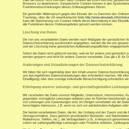
Falls die Nutzer nicht möchten, dass Cookies auf ihrem Rechner gespeicher
Browsers zu deaktivieren. Gespeicherte Cookies können in den Systemein
Funktionseinschränkungen dieses Onlineangebotes führen.
Ein genereller Widerspruch gegen den Einsatz der zu Zwecken des Onlinemark
Trackings, über die US-amerikanische Seite
http://www.aboutads.info/choic
kann die Speicherung von Cookies mittels deren Abschaltung in den Einstell
alle Funktionen dieses Onlineangebotes genutzt werden können.
Löschung von Daten
Die von uns verarbeiteten Daten werden nach Maßgabe der gesetzlichen Vor
Datenschutzerklärung ausdrücklich angegeben, werden die bei uns gespeiche
und der Löschung keine gesetzlichen Aufbewahrungspflichten entgegensteh
Sofern die Daten nicht gelöscht werden, weil sie für andere und gesetzlich 
werden gesperrt und nicht für andere Zwecke verarbeitet. Das gilt z.B. fü
Änderungen und Aktualisierungen der Datenschutzerklärung
Wir bitten Sie sich regelmäßig über den Inhalt unserer Datenschutzerkläru
uns durchgeführten Datenverarbeitungen dies erforderlich machen. Wir infor
Einwilligung) oder eine sonstige individuelle Benachrichtigung erforderlich wir
Erbringung unserer satzungs- und geschäftsgemäßen Leistunge
Wir verarbeiten die Daten unserer Mitglieder, Unterstützer, Interessenten, 
gegenüber vertragliche Leistungen anbieten oder im Rahmen bestehender ges
von Leistungen und Zuwendungen sind. Im Übrigen verarbeiten wir die Daten
berechtigten Interessen, z.B. wenn es sich um administrative Aufgaben oder Ö
Die hierbei verarbeiteten Daten, die Art, der Umfang und der Zweck und die
Vertragsverhältnis. Dazu gehören grundsätzlich Bestands- und Stammdaten d
Mailadresse, Telefon, etc.), die Vertragsdaten (z.B., in Anspruch genommen
sofern wir zahlungspflichtige Leistungen oder Produkte anbieten, Zahlungsda