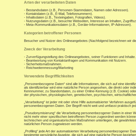
Arten der verarbeiteten Daten
- Bestandsdaten (z.B., Personen-Stammdaten, Namen oder Adressen).
- Kontaktdaten (z.B., E-Mail, Telefonnummern).
- Inhaltsdaten (z.B., Texteingaben, Fotografien, Videos).
- Nutzungsdaten (z.B., besuchte Webseiten, Interesse an Inhalten, Zugriffsz
- Meta-/Kommunikationsdaten (z.B., Geräte-Informationen, IP-Adressen).
Kategorien betroffener Personen
Besucher und Nutzer des Onlineangebotes (Nachfolgend bezeichnen wir di
Zweck der Verarbeitung
- Zurverfügungstellung des Onlineangebotes, seiner Funktionen und Inhalte.
- Beantwortung von Kontaktanfragen und Kommunikation mit Nutzern.
- Sicherheitsmaßnahmen.
- Reichweitenmessung/Marketing
Verwendete Begrifflichkeiten
„Personenbezogene Daten“ sind alle Informationen, die sich auf eine identifiz
als identifizierbar wird eine natürliche Person angesehen, die direkt oder 
Kennnummer, zu Standortdaten, zu einer Online-Kennung (z.B. Cookie) ode
der physischen, physiologischen, genetischen, psychischen, wirtschaftlichen, 
„Verarbeitung“ ist jeder mit oder ohne Hilfe automatisierter Verfahren aus
personenbezogenen Daten. Der Begriff reicht weit und umfasst praktisch j
„Pseudonymisierung“ die Verarbeitung personenbezogener Daten in einer W
nicht mehr einer spezifischen betroffenen Person zugeordnet werden könne
technischen und organisatorischen Maßnahmen unterliegen, die gewährleisten
natürlichen Person zugewiesen werden.
„Profiling“ jede Art der automatisierten Verarbeitung personenbezogener D
bestimmte persönliche Aspekte, die sich auf eine natürliche Person beziehen