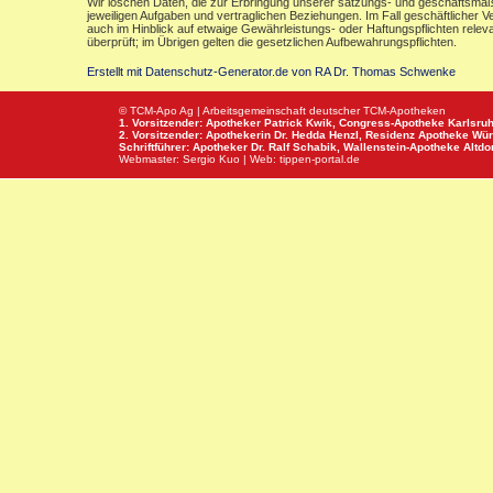
Wir löschen Daten, die zur Erbringung unserer satzungs- und geschäftsmäß
jeweiligen Aufgaben und vertraglichen Beziehungen. Im Fall geschäftlicher V
auch im Hinblick auf etwaige Gewährleistungs- oder Haftungspflichten releva
überprüft; im Übrigen gelten die gesetzlichen Aufbewahrungspflichten.
Erstellt mit Datenschutz-Generator.de von RA Dr. Thomas Schwenke
© TCM-Apo Ag | Arbeitsgemeinschaft deutscher TCM-Apotheken
1. Vorsitzender: Apotheker Patrick Kwik,
Congress-Apotheke
Karlsru
2. Vorsitzender: Apothekerin Dr. Hedda Henzl,
Residenz Apotheke
Wür
Schriftführer: Apotheker Dr. Ralf Schabik,
Wallenstein-Apotheke
Altdor
Webmaster:
Sergio Kuo
| Web:
tippen-portal.de