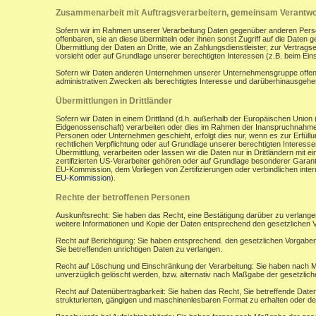
Zusammenarbeit mit Auftragsverarbeitern, gemeinsam Verantwor
Sofern wir im Rahmen unserer Verarbeitung Daten gegenüber anderen Perso
offenbaren, sie an diese übermitteln oder ihnen sonst Zugriff auf die Daten 
Übermittlung der Daten an Dritte, wie an Zahlungsdienstleister, zur Vertragserf
vorsieht oder auf Grundlage unserer berechtigten Interessen (z.B. beim Ein
Sofern wir Daten anderen Unternehmen unserer Unternehmensgruppe offenbar
administrativen Zwecken als berechtigtes Interesse und darüberhinausgeh
Übermittlungen in Drittländer
Sofern wir Daten in einem Drittland (d.h. außerhalb der Europäischen Uni
Eidgenossenschaft) verarbeiten oder dies im Rahmen der Inanspruchnahme 
Personen oder Unternehmen geschieht, erfolgt dies nur, wenn es zur Erfüllung
rechtlichen Verpflichtung oder auf Grundlage unserer berechtigten Interessen 
Übermittlung, verarbeiten oder lassen wir die Daten nur in Drittländern mi
zertifizierten US-Verarbeiter gehören oder auf Grundlage besonderer Garant
EU-Kommission, dem Vorliegen von Zertifizierungen oder verbindlichen inte
EU-Kommission
).
Rechte der betroffenen Personen
Auskunftsrecht: Sie haben das Recht, eine Bestätigung darüber zu verlange
weitere Informationen und Kopie der Daten entsprechend den gesetzlichen 
Recht auf Berichtigung: Sie haben entsprechend. den gesetzlichen Vorgaben 
Sie betreffenden unrichtigen Daten zu verlangen.
Recht auf Löschung und Einschränkung der Verarbeitung: Sie haben nach M
unverzüglich gelöscht werden, bzw. alternativ nach Maßgabe der gesetzlic
Recht auf Datenübertragbarkeit: Sie haben das Recht, Sie betreffende Daten
strukturierten, gängigen und maschinenlesbaren Format zu erhalten oder de