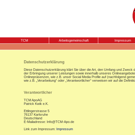
TCM
Arbeitsgemeinschaft
Impressum
Datenschutzerklärung
Diese Datenschutzerklärung klärt Sie über die Art, den Umfang und Zweck
der Erbringung unserer Leistungen sowie innerhalb unseres Onlineangebote
Onlinepräsenzen, wie z.B. unser Social Media Profile auf (nachfolgend gemei
wie z.B. „Verarbeitung“ oder „Verantwortlicher“ verweisen wir auf die Defi
Verantwortlicher
TCM ApoAG
Patrick Kwik e.K.
Ettlingerstrasse 5
76137 Karlsruhe
Deutschland
E-Mailadresse: Info@TCM-Apo.de
Link zum Impressum:
Impressum