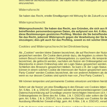
Beschwerde bei Aufsichtsbehörde: Sie haben ferner nach Maßgabe der gese
einzureichen.
Widerrufsrecht
Sie haben das Recht, erteilte Einwilligungen mit Wirkung für die Zukunft zu w
Widerspruchsrecht
Widerspruchsrecht: Sie haben das Recht, aus Gründen, die sich aus Ih
betreffenden personenbezogenen Daten, die aufgrund von Art. 6 Abs. 1 
diese Bestimmungen gestütztes Profiling. Werden die Sie betreffend
Sie das Recht, jederzeit Widerspruch gegen die Verarbeitung der Si
einzulegen; dies gilt auch für das Profiling, soweit es mit solcher Di
Cookies und Widerspruchsrecht bei Direktwerbung
Als „Cookies“ werden kleine Dateien bezeichnet, die auf Rechnern der Nut
gespeichert werden. Ein Cookie dient primär dazu, die Angaben zu einem N
seinem Besuch innerhalb eines Onlineangebotes zu speichern. Als temporär
bezeichnet, die gelöscht werden, nachdem ein Nutzer ein Onlineangebot verl
Warenkorbs in einem Onlineshop oder ein Login-Status gespeichert werden.
Schließen des Browsers gespeichert bleiben. So kann z.B. der Login-Stat
können in einem solchen Cookie die Interessen der Nutzer gespeichert wer
Party-Cookie“ werden Cookies bezeichnet, die von anderen Anbietern als de
wenn es nur dessen Cookies sind spricht man von „First-Party Cookies“).
Wir können temporäre und permanente Cookies einsetzen und klären hierü
Sofern wir die Nutzer um eine Einwilligung in den Einsatz von Cookies bitten
Art. 6 Abs. 1 lit. a. DSGVO. Ansonsten werden die personenbezogenen Coo
Datenschutzerklärung auf Grundlage unserer berechtigten Interessen (d.h. 
Onlineangebotes im Sinne des Art. 6 Abs. 1 lit. f. DSGVO) oder sofern der 
gem. Art. 6 Abs. 1 lit. b. DSGVO, bzw. sofern der Einsatz von Cookies für die
Ausübung öffentlicher Gewalt erfolgt, gem. Art. 6 Abs. 1 lit. e. DSGVO, verarb