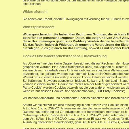
Beschwerde bei Aufsichtsbehörde: Sie haben ferner nach Maßgabe der gese
einzureichen.
Widerrufsrecht
Sie haben das Recht, erteilte Einwilligungen mit Wirkung für die Zukunft zu w
Widerspruchsrecht
Widerspruchsrecht: Sie haben das Recht, aus Gründen, die sich aus Ih
betreffenden personenbezogenen Daten, die aufgrund von Art. 6 Abs. 1 
diese Bestimmungen gestütztes Profiling. Werden die Sie betreffend
Sie das Recht, jederzeit Widerspruch gegen die Verarbeitung der Si
einzulegen; dies gilt auch für das Profiling, soweit es mit solcher Di
Cookies und Widerspruchsrecht bei Direktwerbung
Als „Cookies“ werden kleine Dateien bezeichnet, die auf Rechnern der Nut
gespeichert werden. Ein Cookie dient primär dazu, die Angaben zu einem N
seinem Besuch innerhalb eines Onlineangebotes zu speichern. Als temporär
bezeichnet, die gelöscht werden, nachdem ein Nutzer ein Onlineangebot verl
Warenkorbs in einem Onlineshop oder ein Login-Status gespeichert werden.
Schließen des Browsers gespeichert bleiben. So kann z.B. der Login-Stat
können in einem solchen Cookie die Interessen der Nutzer gespeichert wer
Party-Cookie“ werden Cookies bezeichnet, die von anderen Anbietern als de
wenn es nur dessen Cookies sind spricht man von „First-Party Cookies“).
Wir können temporäre und permanente Cookies einsetzen und klären hierü
Sofern wir die Nutzer um eine Einwilligung in den Einsatz von Cookies bitten
Art. 6 Abs. 1 lit. a. DSGVO. Ansonsten werden die personenbezogenen Coo
Datenschutzerklärung auf Grundlage unserer berechtigten Interessen (d.h. 
Onlineangebotes im Sinne des Art. 6 Abs. 1 lit. f. DSGVO) oder sofern der 
gem. Art. 6 Abs. 1 lit. b. DSGVO, bzw. sofern der Einsatz von Cookies für die
Ausübung öffentlicher Gewalt erfolgt, gem. Art. 6 Abs. 1 lit. e. DSGVO, verarb