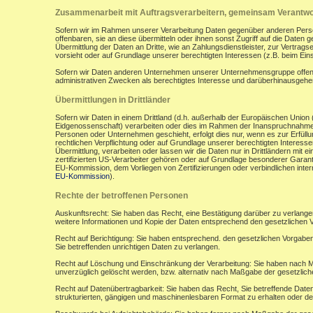
Zusammenarbeit mit Auftragsverarbeitern, gemeinsam Verantwor
Sofern wir im Rahmen unserer Verarbeitung Daten gegenüber anderen Perso
offenbaren, sie an diese übermitteln oder ihnen sonst Zugriff auf die Daten 
Übermittlung der Daten an Dritte, wie an Zahlungsdienstleister, zur Vertragserf
vorsieht oder auf Grundlage unserer berechtigten Interessen (z.B. beim Ein
Sofern wir Daten anderen Unternehmen unserer Unternehmensgruppe offenbar
administrativen Zwecken als berechtigtes Interesse und darüberhinausgeh
Übermittlungen in Drittländer
Sofern wir Daten in einem Drittland (d.h. außerhalb der Europäischen Uni
Eidgenossenschaft) verarbeiten oder dies im Rahmen der Inanspruchnahme 
Personen oder Unternehmen geschieht, erfolgt dies nur, wenn es zur Erfüllung
rechtlichen Verpflichtung oder auf Grundlage unserer berechtigten Interessen 
Übermittlung, verarbeiten oder lassen wir die Daten nur in Drittländern mi
zertifizierten US-Verarbeiter gehören oder auf Grundlage besonderer Garant
EU-Kommission, dem Vorliegen von Zertifizierungen oder verbindlichen inte
EU-Kommission
).
Rechte der betroffenen Personen
Auskunftsrecht: Sie haben das Recht, eine Bestätigung darüber zu verlange
weitere Informationen und Kopie der Daten entsprechend den gesetzlichen 
Recht auf Berichtigung: Sie haben entsprechend. den gesetzlichen Vorgaben 
Sie betreffenden unrichtigen Daten zu verlangen.
Recht auf Löschung und Einschränkung der Verarbeitung: Sie haben nach M
unverzüglich gelöscht werden, bzw. alternativ nach Maßgabe der gesetzlic
Recht auf Datenübertragbarkeit: Sie haben das Recht, Sie betreffende Daten
strukturierten, gängigen und maschinenlesbaren Format zu erhalten oder de