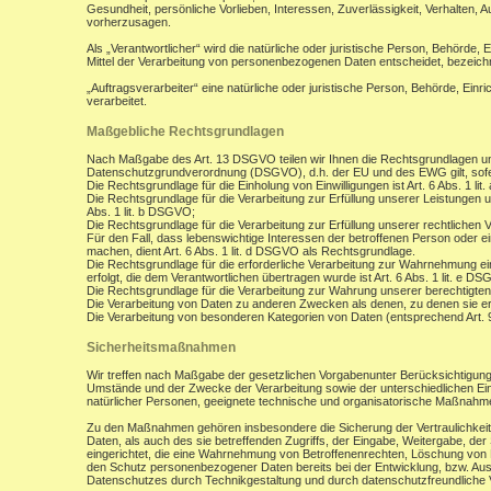
Gesundheit, persönliche Vorlieben, Interessen, Zuverlässigkeit, Verhalten, 
vorherzusagen.
Als „Verantwortlicher“ wird die natürliche oder juristische Person, Behörde,
Mittel der Verarbeitung von personenbezogenen Daten entscheidet, bezeich
„Auftragsverarbeiter“ eine natürliche oder juristische Person, Behörde, Ein
verarbeitet.
Maßgebliche Rechtsgrundlagen
Nach Maßgabe des Art. 13 DSGVO teilen wir Ihnen die Rechtsgrundlagen un
Datenschutzgrundverordnung (DSGVO), d.h. der EU und des EWG gilt, sofer
Die Rechtsgrundlage für die Einholung von Einwilligungen ist Art. 6 Abs. 1 lit
Die Rechtsgrundlage für die Verarbeitung zur Erfüllung unserer Leistungen
Abs. 1 lit. b DSGVO;
Die Rechtsgrundlage für die Verarbeitung zur Erfüllung unserer rechtlichen Ve
Für den Fall, dass lebenswichtige Interessen der betroffenen Person oder 
machen, dient Art. 6 Abs. 1 lit. d DSGVO als Rechtsgrundlage.
Die Rechtsgrundlage für die erforderliche Verarbeitung zur Wahrnehmung eine
erfolgt, die dem Verantwortlichen übertragen wurde ist Art. 6 Abs. 1 lit. e D
Die Rechtsgrundlage für die Verarbeitung zur Wahrung unserer berechtigten I
Die Verarbeitung von Daten zu anderen Zwecken als denen, zu denen sie 
Die Verarbeitung von besonderen Kategorien von Daten (entsprechend Art.
Sicherheitsmaßnahmen
Wir treffen nach Maßgabe der gesetzlichen Vorgabenunter Berücksichtigung
Umstände und der Zwecke der Verarbeitung sowie der unterschiedlichen Eint
natürlicher Personen, geeignete technische und organisatorische Maßnah
Zu den Maßnahmen gehören insbesondere die Sicherung der Vertraulichkeit,
Daten, als auch des sie betreffenden Zugriffs, der Eingabe, Weitergabe, de
eingerichtet, die eine Wahrnehmung von Betroffenenrechten, Löschung von 
den Schutz personenbezogener Daten bereits bei der Entwicklung, bzw. Au
Datenschutzes durch Technikgestaltung und durch datenschutzfreundliche V