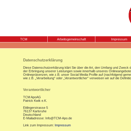
TCM
Arbeitsgemeinschaft
Impressum
Datenschutzerklärung
Diese Datenschutzerklärung klärt Sie über die Art, den Umfang und Zweck
der Erbringung unserer Leistungen sowie innerhalb unseres Onlineangebote
Onlinepräsenzen, wie z.B. unser Social Media Profile auf (nachfolgend gemei
wie z.B. „Verarbeitung“ oder „Verantwortlicher“ verweisen wir auf die Defi
Verantwortlicher
TCM ApoAG
Patrick Kwik e.K.
Ettlingerstrasse 5
76137 Karlsruhe
Deutschland
E-Mailadresse: Info@TCM-Apo.de
Link zum Impressum:
Impressum