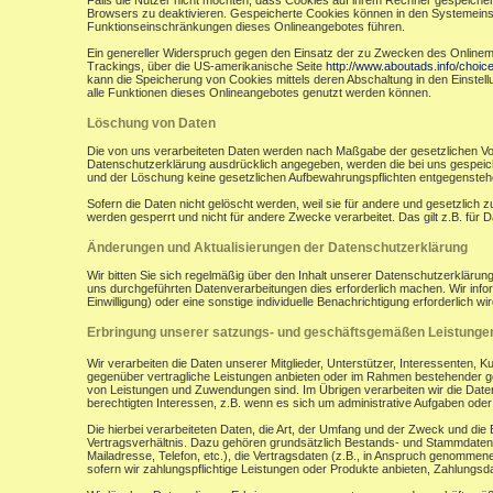
Falls die Nutzer nicht möchten, dass Cookies auf ihrem Rechner gespeicher
Browsers zu deaktivieren. Gespeicherte Cookies können in den Systemein
Funktionseinschränkungen dieses Onlineangebotes führen.
Ein genereller Widerspruch gegen den Einsatz der zu Zwecken des Onlinemark
Trackings, über die US-amerikanische Seite
http://www.aboutads.info/choic
kann die Speicherung von Cookies mittels deren Abschaltung in den Einstell
alle Funktionen dieses Onlineangebotes genutzt werden können.
Löschung von Daten
Die von uns verarbeiteten Daten werden nach Maßgabe der gesetzlichen Vor
Datenschutzerklärung ausdrücklich angegeben, werden die bei uns gespeiche
und der Löschung keine gesetzlichen Aufbewahrungspflichten entgegensteh
Sofern die Daten nicht gelöscht werden, weil sie für andere und gesetzlich 
werden gesperrt und nicht für andere Zwecke verarbeitet. Das gilt z.B. fü
Änderungen und Aktualisierungen der Datenschutzerklärung
Wir bitten Sie sich regelmäßig über den Inhalt unserer Datenschutzerkläru
uns durchgeführten Datenverarbeitungen dies erforderlich machen. Wir infor
Einwilligung) oder eine sonstige individuelle Benachrichtigung erforderlich wir
Erbringung unserer satzungs- und geschäftsgemäßen Leistunge
Wir verarbeiten die Daten unserer Mitglieder, Unterstützer, Interessenten, 
gegenüber vertragliche Leistungen anbieten oder im Rahmen bestehender ges
von Leistungen und Zuwendungen sind. Im Übrigen verarbeiten wir die Daten
berechtigten Interessen, z.B. wenn es sich um administrative Aufgaben oder Ö
Die hierbei verarbeiteten Daten, die Art, der Umfang und der Zweck und die
Vertragsverhältnis. Dazu gehören grundsätzlich Bestands- und Stammdaten d
Mailadresse, Telefon, etc.), die Vertragsdaten (z.B., in Anspruch genommen
sofern wir zahlungspflichtige Leistungen oder Produkte anbieten, Zahlungsda