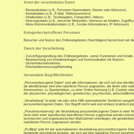
Arten der verarbeiteten Daten
- Bestandsdaten (z.B., Personen-Stammdaten, Namen oder Adressen).
- Kontaktdaten (z.B., E-Mail, Telefonnummern).
- Inhaltsdaten (z.B., Texteingaben, Fotografien, Videos).
- Nutzungsdaten (z.B., besuchte Webseiten, Interesse an Inhalten, Zugriffsz
- Meta-/Kommunikationsdaten (z.B., Geräte-Informationen, IP-Adressen).
Kategorien betroffener Personen
Besucher und Nutzer des Onlineangebotes (Nachfolgend bezeichnen wir di
Zweck der Verarbeitung
- Zurverfügungstellung des Onlineangebotes, seiner Funktionen und Inhalte.
- Beantwortung von Kontaktanfragen und Kommunikation mit Nutzern.
- Sicherheitsmaßnahmen.
- Reichweitenmessung/Marketing
Verwendete Begrifflichkeiten
„Personenbezogene Daten“ sind alle Informationen, die sich auf eine identifiz
als identifizierbar wird eine natürliche Person angesehen, die direkt oder 
Kennnummer, zu Standortdaten, zu einer Online-Kennung (z.B. Cookie) ode
der physischen, physiologischen, genetischen, psychischen, wirtschaftlichen, 
„Verarbeitung“ ist jeder mit oder ohne Hilfe automatisierter Verfahren aus
personenbezogenen Daten. Der Begriff reicht weit und umfasst praktisch j
„Pseudonymisierung“ die Verarbeitung personenbezogener Daten in einer W
nicht mehr einer spezifischen betroffenen Person zugeordnet werden könne
technischen und organisatorischen Maßnahmen unterliegen, die gewährleisten
natürlichen Person zugewiesen werden.
„Profiling“ jede Art der automatisierten Verarbeitung personenbezogener D
bestimmte persönliche Aspekte, die sich auf eine natürliche Person beziehen