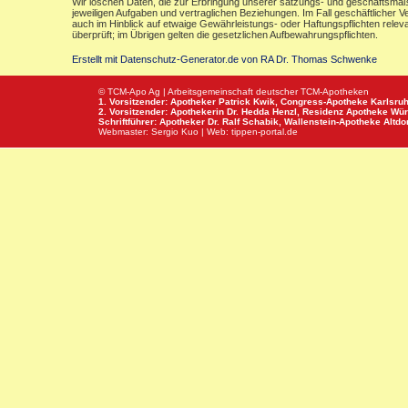
Wir löschen Daten, die zur Erbringung unserer satzungs- und geschäftsmäß
jeweiligen Aufgaben und vertraglichen Beziehungen. Im Fall geschäftlicher V
auch im Hinblick auf etwaige Gewährleistungs- oder Haftungspflichten releva
überprüft; im Übrigen gelten die gesetzlichen Aufbewahrungspflichten.
Erstellt mit Datenschutz-Generator.de von RA Dr. Thomas Schwenke
© TCM-Apo Ag | Arbeitsgemeinschaft deutscher TCM-Apotheken
1. Vorsitzender: Apotheker Patrick Kwik,
Congress-Apotheke
Karlsru
2. Vorsitzender: Apothekerin Dr. Hedda Henzl,
Residenz Apotheke
Wür
Schriftführer: Apotheker Dr. Ralf Schabik,
Wallenstein-Apotheke
Altdor
Webmaster:
Sergio Kuo
| Web:
tippen-portal.de