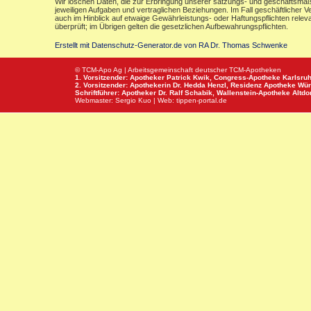
Wir löschen Daten, die zur Erbringung unserer satzungs- und geschäftsmäß
jeweiligen Aufgaben und vertraglichen Beziehungen. Im Fall geschäftlicher V
auch im Hinblick auf etwaige Gewährleistungs- oder Haftungspflichten releva
überprüft; im Übrigen gelten die gesetzlichen Aufbewahrungspflichten.
Erstellt mit Datenschutz-Generator.de von RA Dr. Thomas Schwenke
© TCM-Apo Ag | Arbeitsgemeinschaft deutscher TCM-Apotheken
1. Vorsitzender: Apotheker Patrick Kwik,
Congress-Apotheke
Karlsru
2. Vorsitzender: Apothekerin Dr. Hedda Henzl,
Residenz Apotheke
Wür
Schriftführer: Apotheker Dr. Ralf Schabik,
Wallenstein-Apotheke
Altdor
Webmaster:
Sergio Kuo
| Web:
tippen-portal.de