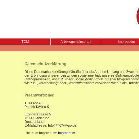
TCM
Arbeitsgemeinschaft
Impressum
Datenschutzerklärung
Diese Datenschutzerklärung klärt Sie über die Art, den Umfang und Zweck
der Erbringung unserer Leistungen sowie innerhalb unseres Onlineangebote
Onlinepräsenzen, wie z.B. unser Social Media Profile auf (nachfolgend gemei
wie z.B. „Verarbeitung“ oder „Verantwortlicher“ verweisen wir auf die Defi
Verantwortlicher
TCM ApoAG
Patrick Kwik e.K.
Ettlingerstrasse 5
76137 Karlsruhe
Deutschland
E-Mailadresse: Info@TCM-Apo.de
Link zum Impressum:
Impressum