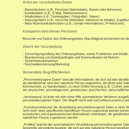
Arten der verarbeiteten Daten
- Bestandsdaten (z.B., Personen-Stammdaten, Namen oder Adressen).
- Kontaktdaten (z.B., E-Mail, Telefonnummern).
- Inhaltsdaten (z.B., Texteingaben, Fotografien, Videos).
- Nutzungsdaten (z.B., besuchte Webseiten, Interesse an Inhalten, Zugriffsz
- Meta-/Kommunikationsdaten (z.B., Geräte-Informationen, IP-Adressen).
Kategorien betroffener Personen
Besucher und Nutzer des Onlineangebotes (Nachfolgend bezeichnen wir di
Zweck der Verarbeitung
- Zurverfügungstellung des Onlineangebotes, seiner Funktionen und Inhalte.
- Beantwortung von Kontaktanfragen und Kommunikation mit Nutzern.
- Sicherheitsmaßnahmen.
- Reichweitenmessung/Marketing
Verwendete Begrifflichkeiten
„Personenbezogene Daten“ sind alle Informationen, die sich auf eine identifiz
als identifizierbar wird eine natürliche Person angesehen, die direkt oder 
Kennnummer, zu Standortdaten, zu einer Online-Kennung (z.B. Cookie) ode
der physischen, physiologischen, genetischen, psychischen, wirtschaftlichen, 
„Verarbeitung“ ist jeder mit oder ohne Hilfe automatisierter Verfahren aus
personenbezogenen Daten. Der Begriff reicht weit und umfasst praktisch j
„Pseudonymisierung“ die Verarbeitung personenbezogener Daten in einer W
nicht mehr einer spezifischen betroffenen Person zugeordnet werden könne
technischen und organisatorischen Maßnahmen unterliegen, die gewährleisten
natürlichen Person zugewiesen werden.
„Profiling“ jede Art der automatisierten Verarbeitung personenbezogener D
bestimmte persönliche Aspekte, die sich auf eine natürliche Person beziehen