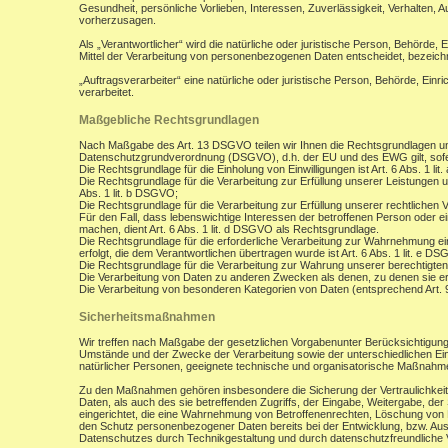
Gesundheit, persönliche Vorlieben, Interessen, Zuverlässigkeit, Verhalten, 
vorherzusagen.
Als „Verantwortlicher“ wird die natürliche oder juristische Person, Behörde,
Mittel der Verarbeitung von personenbezogenen Daten entscheidet, bezeich
„Auftragsverarbeiter“ eine natürliche oder juristische Person, Behörde, Ein
verarbeitet.
Maßgebliche Rechtsgrundlagen
Nach Maßgabe des Art. 13 DSGVO teilen wir Ihnen die Rechtsgrundlagen un
Datenschutzgrundverordnung (DSGVO), d.h. der EU und des EWG gilt, sofer
Die Rechtsgrundlage für die Einholung von Einwilligungen ist Art. 6 Abs. 1 lit
Die Rechtsgrundlage für die Verarbeitung zur Erfüllung unserer Leistungen
Abs. 1 lit. b DSGVO;
Die Rechtsgrundlage für die Verarbeitung zur Erfüllung unserer rechtlichen Ve
Für den Fall, dass lebenswichtige Interessen der betroffenen Person oder 
machen, dient Art. 6 Abs. 1 lit. d DSGVO als Rechtsgrundlage.
Die Rechtsgrundlage für die erforderliche Verarbeitung zur Wahrnehmung eine
erfolgt, die dem Verantwortlichen übertragen wurde ist Art. 6 Abs. 1 lit. e D
Die Rechtsgrundlage für die Verarbeitung zur Wahrung unserer berechtigten I
Die Verarbeitung von Daten zu anderen Zwecken als denen, zu denen sie 
Die Verarbeitung von besonderen Kategorien von Daten (entsprechend Art.
Sicherheitsmaßnahmen
Wir treffen nach Maßgabe der gesetzlichen Vorgabenunter Berücksichtigung
Umstände und der Zwecke der Verarbeitung sowie der unterschiedlichen Eint
natürlicher Personen, geeignete technische und organisatorische Maßnah
Zu den Maßnahmen gehören insbesondere die Sicherung der Vertraulichkeit,
Daten, als auch des sie betreffenden Zugriffs, der Eingabe, Weitergabe, de
eingerichtet, die eine Wahrnehmung von Betroffenenrechten, Löschung von 
den Schutz personenbezogener Daten bereits bei der Entwicklung, bzw. Au
Datenschutzes durch Technikgestaltung und durch datenschutzfreundliche V