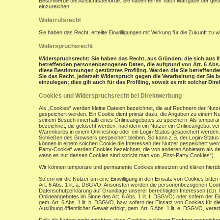
Beschwerde bei Aufsichtsbehörde: Sie haben ferner nach Maßgabe der gese
einzureichen.
Widerrufsrecht
Sie haben das Recht, erteilte Einwilligungen mit Wirkung für die Zukunft zu w
Widerspruchsrecht
Widerspruchsrecht: Sie haben das Recht, aus Gründen, die sich aus Ih
betreffenden personenbezogenen Daten, die aufgrund von Art. 6 Abs. 1 
diese Bestimmungen gestütztes Profiling. Werden die Sie betreffend
Sie das Recht, jederzeit Widerspruch gegen die Verarbeitung der Si
einzulegen; dies gilt auch für das Profiling, soweit es mit solcher Di
Cookies und Widerspruchsrecht bei Direktwerbung
Als „Cookies“ werden kleine Dateien bezeichnet, die auf Rechnern der Nut
gespeichert werden. Ein Cookie dient primär dazu, die Angaben zu einem N
seinem Besuch innerhalb eines Onlineangebotes zu speichern. Als temporär
bezeichnet, die gelöscht werden, nachdem ein Nutzer ein Onlineangebot verl
Warenkorbs in einem Onlineshop oder ein Login-Status gespeichert werden.
Schließen des Browsers gespeichert bleiben. So kann z.B. der Login-Stat
können in einem solchen Cookie die Interessen der Nutzer gespeichert wer
Party-Cookie“ werden Cookies bezeichnet, die von anderen Anbietern als de
wenn es nur dessen Cookies sind spricht man von „First-Party Cookies“).
Wir können temporäre und permanente Cookies einsetzen und klären hierü
Sofern wir die Nutzer um eine Einwilligung in den Einsatz von Cookies bitten
Art. 6 Abs. 1 lit. a. DSGVO. Ansonsten werden die personenbezogenen Coo
Datenschutzerklärung auf Grundlage unserer berechtigten Interessen (d.h. 
Onlineangebotes im Sinne des Art. 6 Abs. 1 lit. f. DSGVO) oder sofern der 
gem. Art. 6 Abs. 1 lit. b. DSGVO, bzw. sofern der Einsatz von Cookies für die
Ausübung öffentlicher Gewalt erfolgt, gem. Art. 6 Abs. 1 lit. e. DSGVO, verarb