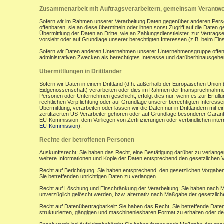
Zusammenarbeit mit Auftragsverarbeitern, gemeinsam Verantwor
Sofern wir im Rahmen unserer Verarbeitung Daten gegenüber anderen Perso
offenbaren, sie an diese übermitteln oder ihnen sonst Zugriff auf die Daten 
Übermittlung der Daten an Dritte, wie an Zahlungsdienstleister, zur Vertragserf
vorsieht oder auf Grundlage unserer berechtigten Interessen (z.B. beim Ein
Sofern wir Daten anderen Unternehmen unserer Unternehmensgruppe offenbar
administrativen Zwecken als berechtigtes Interesse und darüberhinausgeh
Übermittlungen in Drittländer
Sofern wir Daten in einem Drittland (d.h. außerhalb der Europäischen Uni
Eidgenossenschaft) verarbeiten oder dies im Rahmen der Inanspruchnahme 
Personen oder Unternehmen geschieht, erfolgt dies nur, wenn es zur Erfüllung
rechtlichen Verpflichtung oder auf Grundlage unserer berechtigten Interessen 
Übermittlung, verarbeiten oder lassen wir die Daten nur in Drittländern mi
zertifizierten US-Verarbeiter gehören oder auf Grundlage besonderer Garant
EU-Kommission, dem Vorliegen von Zertifizierungen oder verbindlichen inte
EU-Kommission
).
Rechte der betroffenen Personen
Auskunftsrecht: Sie haben das Recht, eine Bestätigung darüber zu verlange
weitere Informationen und Kopie der Daten entsprechend den gesetzlichen 
Recht auf Berichtigung: Sie haben entsprechend. den gesetzlichen Vorgaben 
Sie betreffenden unrichtigen Daten zu verlangen.
Recht auf Löschung und Einschränkung der Verarbeitung: Sie haben nach M
unverzüglich gelöscht werden, bzw. alternativ nach Maßgabe der gesetzlic
Recht auf Datenübertragbarkeit: Sie haben das Recht, Sie betreffende Daten
strukturierten, gängigen und maschinenlesbaren Format zu erhalten oder de