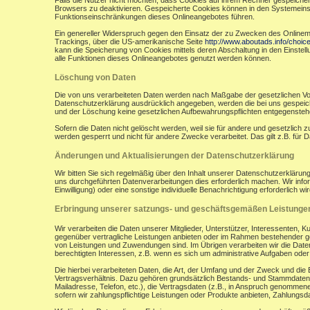
Falls die Nutzer nicht möchten, dass Cookies auf ihrem Rechner gespeicher
Browsers zu deaktivieren. Gespeicherte Cookies können in den Systemein
Funktionseinschränkungen dieses Onlineangebotes führen.
Ein genereller Widerspruch gegen den Einsatz der zu Zwecken des Onlinemark
Trackings, über die US-amerikanische Seite
http://www.aboutads.info/choic
kann die Speicherung von Cookies mittels deren Abschaltung in den Einstell
alle Funktionen dieses Onlineangebotes genutzt werden können.
Löschung von Daten
Die von uns verarbeiteten Daten werden nach Maßgabe der gesetzlichen Vor
Datenschutzerklärung ausdrücklich angegeben, werden die bei uns gespeiche
und der Löschung keine gesetzlichen Aufbewahrungspflichten entgegensteh
Sofern die Daten nicht gelöscht werden, weil sie für andere und gesetzlich 
werden gesperrt und nicht für andere Zwecke verarbeitet. Das gilt z.B. fü
Änderungen und Aktualisierungen der Datenschutzerklärung
Wir bitten Sie sich regelmäßig über den Inhalt unserer Datenschutzerkläru
uns durchgeführten Datenverarbeitungen dies erforderlich machen. Wir infor
Einwilligung) oder eine sonstige individuelle Benachrichtigung erforderlich wir
Erbringung unserer satzungs- und geschäftsgemäßen Leistunge
Wir verarbeiten die Daten unserer Mitglieder, Unterstützer, Interessenten, 
gegenüber vertragliche Leistungen anbieten oder im Rahmen bestehender ges
von Leistungen und Zuwendungen sind. Im Übrigen verarbeiten wir die Daten
berechtigten Interessen, z.B. wenn es sich um administrative Aufgaben oder Ö
Die hierbei verarbeiteten Daten, die Art, der Umfang und der Zweck und die
Vertragsverhältnis. Dazu gehören grundsätzlich Bestands- und Stammdaten d
Mailadresse, Telefon, etc.), die Vertragsdaten (z.B., in Anspruch genommen
sofern wir zahlungspflichtige Leistungen oder Produkte anbieten, Zahlungsda