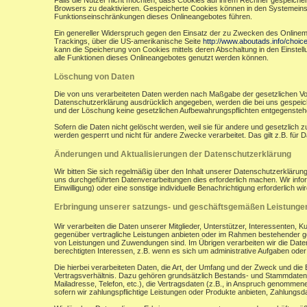
Falls die Nutzer nicht möchten, dass Cookies auf ihrem Rechner gespeicher
Browsers zu deaktivieren. Gespeicherte Cookies können in den Systemein
Funktionseinschränkungen dieses Onlineangebotes führen.
Ein genereller Widerspruch gegen den Einsatz der zu Zwecken des Onlinemark
Trackings, über die US-amerikanische Seite
http://www.aboutads.info/choic
kann die Speicherung von Cookies mittels deren Abschaltung in den Einstell
alle Funktionen dieses Onlineangebotes genutzt werden können.
Löschung von Daten
Die von uns verarbeiteten Daten werden nach Maßgabe der gesetzlichen Vor
Datenschutzerklärung ausdrücklich angegeben, werden die bei uns gespeiche
und der Löschung keine gesetzlichen Aufbewahrungspflichten entgegensteh
Sofern die Daten nicht gelöscht werden, weil sie für andere und gesetzlich 
werden gesperrt und nicht für andere Zwecke verarbeitet. Das gilt z.B. fü
Änderungen und Aktualisierungen der Datenschutzerklärung
Wir bitten Sie sich regelmäßig über den Inhalt unserer Datenschutzerkläru
uns durchgeführten Datenverarbeitungen dies erforderlich machen. Wir infor
Einwilligung) oder eine sonstige individuelle Benachrichtigung erforderlich wir
Erbringung unserer satzungs- und geschäftsgemäßen Leistunge
Wir verarbeiten die Daten unserer Mitglieder, Unterstützer, Interessenten, 
gegenüber vertragliche Leistungen anbieten oder im Rahmen bestehender ges
von Leistungen und Zuwendungen sind. Im Übrigen verarbeiten wir die Daten
berechtigten Interessen, z.B. wenn es sich um administrative Aufgaben oder Ö
Die hierbei verarbeiteten Daten, die Art, der Umfang und der Zweck und die
Vertragsverhältnis. Dazu gehören grundsätzlich Bestands- und Stammdaten d
Mailadresse, Telefon, etc.), die Vertragsdaten (z.B., in Anspruch genommen
sofern wir zahlungspflichtige Leistungen oder Produkte anbieten, Zahlungsda