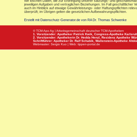
Wir löschen Daten, die zur Erbringung unserer satzungs- und geschäftsmäß
jeweiligen Aufgaben und vertraglichen Beziehungen. Im Fall geschäftlicher V
auch im Hinblick auf etwaige Gewährleistungs- oder Haftungspflichten releva
überprüft; im Übrigen gelten die gesetzlichen Aufbewahrungspflichten.
Erstellt mit Datenschutz-Generator.de von RA Dr. Thomas Schwenke
© TCM-Apo Ag | Arbeitsgemeinschaft deutscher TCM-Apotheken
1. Vorsitzender: Apotheker Patrick Kwik,
Congress-Apotheke
Karlsru
2. Vorsitzender: Apothekerin Dr. Hedda Henzl,
Residenz Apotheke
Wür
Schriftführer: Apotheker Dr. Ralf Schabik,
Wallenstein-Apotheke
Altdor
Webmaster:
Sergio Kuo
| Web:
tippen-portal.de