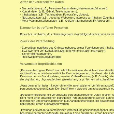
Arten der verarbeiteten Daten
- Bestandsdaten (z.B., Personen-Stammdaten, Namen oder Adressen).
- Kontaktdaten (z.B., E-Mail, Telefonnummern).
- Inhaltsdaten (z.B., Texteingaben, Fotografien, Videos).
- Nutzungsdaten (z.B., besuchte Webseiten, Interesse an Inhalten, Zugriffsz
- Meta-/Kommunikationsdaten (z.B., Geräte-Informationen, IP-Adressen).
Kategorien betroffener Personen
Besucher und Nutzer des Onlineangebotes (Nachfolgend bezeichnen wir di
Zweck der Verarbeitung
- Zurverfügungstellung des Onlineangebotes, seiner Funktionen und Inhalte.
- Beantwortung von Kontaktanfragen und Kommunikation mit Nutzern.
- Sicherheitsmaßnahmen.
- Reichweitenmessung/Marketing
Verwendete Begrifflichkeiten
„Personenbezogene Daten“ sind alle Informationen, die sich auf eine identifiz
als identifizierbar wird eine natürliche Person angesehen, die direkt oder 
Kennnummer, zu Standortdaten, zu einer Online-Kennung (z.B. Cookie) ode
der physischen, physiologischen, genetischen, psychischen, wirtschaftlichen, 
„Verarbeitung“ ist jeder mit oder ohne Hilfe automatisierter Verfahren aus
personenbezogenen Daten. Der Begriff reicht weit und umfasst praktisch j
„Pseudonymisierung“ die Verarbeitung personenbezogener Daten in einer W
nicht mehr einer spezifischen betroffenen Person zugeordnet werden könne
technischen und organisatorischen Maßnahmen unterliegen, die gewährleisten
natürlichen Person zugewiesen werden.
„Profiling“ jede Art der automatisierten Verarbeitung personenbezogener D
bestimmte persönliche Aspekte, die sich auf eine natürliche Person beziehen