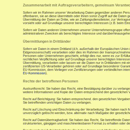
Zusammenarbeit mit Auftragsverarbeitern, gemeinsam Verantwor
Sofern wir im Rahmen unserer Verarbeitung Daten gegenüber anderen Perso
offenbaren, sie an diese übermitteln oder ihnen sonst Zugriff auf die Daten 
Übermittlung der Daten an Dritte, wie an Zahlungsdienstleister, zur Vertragserf
vorsieht oder auf Grundlage unserer berechtigten Interessen (z.B. beim Ein
Sofern wir Daten anderen Unternehmen unserer Unternehmensgruppe offenbar
administrativen Zwecken als berechtigtes Interesse und darüberhinausgeh
Übermittlungen in Drittländer
Sofern wir Daten in einem Drittland (d.h. außerhalb der Europäischen Uni
Eidgenossenschaft) verarbeiten oder dies im Rahmen der Inanspruchnahme 
Personen oder Unternehmen geschieht, erfolgt dies nur, wenn es zur Erfüllung
rechtlichen Verpflichtung oder auf Grundlage unserer berechtigten Interessen 
Übermittlung, verarbeiten oder lassen wir die Daten nur in Drittländern mi
zertifizierten US-Verarbeiter gehören oder auf Grundlage besonderer Garant
EU-Kommission, dem Vorliegen von Zertifizierungen oder verbindlichen inte
EU-Kommission
).
Rechte der betroffenen Personen
Auskunftsrecht: Sie haben das Recht, eine Bestätigung darüber zu verlange
weitere Informationen und Kopie der Daten entsprechend den gesetzlichen 
Recht auf Berichtigung: Sie haben entsprechend. den gesetzlichen Vorgaben 
Sie betreffenden unrichtigen Daten zu verlangen.
Recht auf Löschung und Einschränkung der Verarbeitung: Sie haben nach M
unverzüglich gelöscht werden, bzw. alternativ nach Maßgabe der gesetzlic
Recht auf Datenübertragbarkeit: Sie haben das Recht, Sie betreffende Daten
strukturierten, gängigen und maschinenlesbaren Format zu erhalten oder de