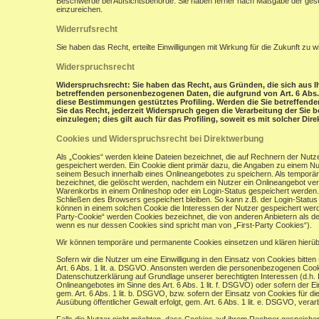
Beschwerde bei Aufsichtsbehörde: Sie haben ferner nach Maßgabe der gese
einzureichen.
Widerrufsrecht
Sie haben das Recht, erteilte Einwilligungen mit Wirkung für die Zukunft zu w
Widerspruchsrecht
Widerspruchsrecht: Sie haben das Recht, aus Gründen, die sich aus Ih
betreffenden personenbezogenen Daten, die aufgrund von Art. 6 Abs. 1 
diese Bestimmungen gestütztes Profiling. Werden die Sie betreffend
Sie das Recht, jederzeit Widerspruch gegen die Verarbeitung der Si
einzulegen; dies gilt auch für das Profiling, soweit es mit solcher Di
Cookies und Widerspruchsrecht bei Direktwerbung
Als „Cookies“ werden kleine Dateien bezeichnet, die auf Rechnern der Nut
gespeichert werden. Ein Cookie dient primär dazu, die Angaben zu einem N
seinem Besuch innerhalb eines Onlineangebotes zu speichern. Als temporär
bezeichnet, die gelöscht werden, nachdem ein Nutzer ein Onlineangebot verl
Warenkorbs in einem Onlineshop oder ein Login-Status gespeichert werden.
Schließen des Browsers gespeichert bleiben. So kann z.B. der Login-Stat
können in einem solchen Cookie die Interessen der Nutzer gespeichert wer
Party-Cookie“ werden Cookies bezeichnet, die von anderen Anbietern als de
wenn es nur dessen Cookies sind spricht man von „First-Party Cookies“).
Wir können temporäre und permanente Cookies einsetzen und klären hierü
Sofern wir die Nutzer um eine Einwilligung in den Einsatz von Cookies bitten
Art. 6 Abs. 1 lit. a. DSGVO. Ansonsten werden die personenbezogenen Coo
Datenschutzerklärung auf Grundlage unserer berechtigten Interessen (d.h. 
Onlineangebotes im Sinne des Art. 6 Abs. 1 lit. f. DSGVO) oder sofern der 
gem. Art. 6 Abs. 1 lit. b. DSGVO, bzw. sofern der Einsatz von Cookies für die
Ausübung öffentlicher Gewalt erfolgt, gem. Art. 6 Abs. 1 lit. e. DSGVO, verarb