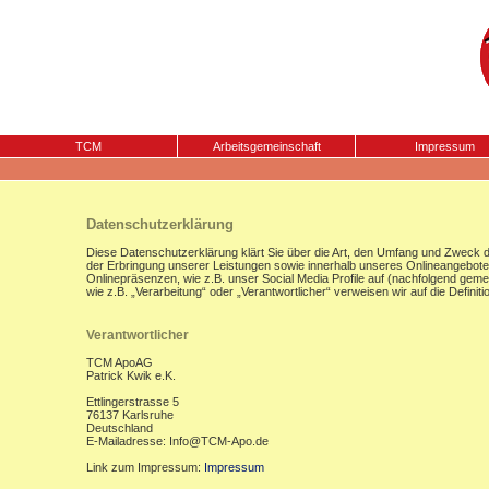
TCM
Arbeitsgemeinschaft
Impressum
Datenschutzerklärung
Diese Datenschutzerklärung klärt Sie über die Art, den Umfang und Zweck
der Erbringung unserer Leistungen sowie innerhalb unseres Onlineangebote
Onlinepräsenzen, wie z.B. unser Social Media Profile auf (nachfolgend gemei
wie z.B. „Verarbeitung“ oder „Verantwortlicher“ verweisen wir auf die Defi
Verantwortlicher
TCM ApoAG
Patrick Kwik e.K.
Ettlingerstrasse 5
76137 Karlsruhe
Deutschland
E-Mailadresse: Info@TCM-Apo.de
Link zum Impressum:
Impressum