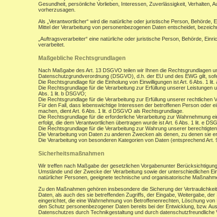
Gesundheit, persönliche Vorlieben, Interessen, Zuverlässigkeit, Verhalten, 
vorherzusagen.
Als „Verantwortlicher“ wird die natürliche oder juristische Person, Behörde,
Mittel der Verarbeitung von personenbezogenen Daten entscheidet, bezeich
„Auftragsverarbeiter“ eine natürliche oder juristische Person, Behörde, Ein
verarbeitet.
Maßgebliche Rechtsgrundlagen
Nach Maßgabe des Art. 13 DSGVO teilen wir Ihnen die Rechtsgrundlagen un
Datenschutzgrundverordnung (DSGVO), d.h. der EU und des EWG gilt, sofer
Die Rechtsgrundlage für die Einholung von Einwilligungen ist Art. 6 Abs. 1 lit
Die Rechtsgrundlage für die Verarbeitung zur Erfüllung unserer Leistungen
Abs. 1 lit. b DSGVO;
Die Rechtsgrundlage für die Verarbeitung zur Erfüllung unserer rechtlichen Ve
Für den Fall, dass lebenswichtige Interessen der betroffenen Person oder 
machen, dient Art. 6 Abs. 1 lit. d DSGVO als Rechtsgrundlage.
Die Rechtsgrundlage für die erforderliche Verarbeitung zur Wahrnehmung eine
erfolgt, die dem Verantwortlichen übertragen wurde ist Art. 6 Abs. 1 lit. e D
Die Rechtsgrundlage für die Verarbeitung zur Wahrung unserer berechtigten I
Die Verarbeitung von Daten zu anderen Zwecken als denen, zu denen sie 
Die Verarbeitung von besonderen Kategorien von Daten (entsprechend Art.
Sicherheitsmaßnahmen
Wir treffen nach Maßgabe der gesetzlichen Vorgabenunter Berücksichtigung
Umstände und der Zwecke der Verarbeitung sowie der unterschiedlichen Eint
natürlicher Personen, geeignete technische und organisatorische Maßnah
Zu den Maßnahmen gehören insbesondere die Sicherung der Vertraulichkeit,
Daten, als auch des sie betreffenden Zugriffs, der Eingabe, Weitergabe, de
eingerichtet, die eine Wahrnehmung von Betroffenenrechten, Löschung von 
den Schutz personenbezogener Daten bereits bei der Entwicklung, bzw. Au
Datenschutzes durch Technikgestaltung und durch datenschutzfreundliche V