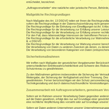
entscheidet, bezeichnet.
„Auftragsverarbeiter“ eine natürliche oder juristische Person, Behörde
Maßgebliche Rechtsgrundlagen
Nach Maßgabe des Art. 13 DSGVO teilen wir Ihnen die Rechtsgrundla
sofern die Rechtsgrundlage in der Datenschutzerklärung nicht genann
Die Rechtsgrundlage für die Einholung von Einwilligungen ist Art. 6 Abs
Die Rechtsgrundlage für die Verarbeitung zur Erfüllung unserer Leist
Die Rechtsgrundlage für die Verarbeitung zur Erfüllung unserer rechtlic
Für den Fall, dass lebenswichtige Interessen der betroffenen Person 
Die Rechtsgrundlage für die erforderliche Verarbeitung zur Wahrnehmung
lit. e DSGVO.
Die Rechtsgrundlage für die Verarbeitung zur Wahrung unserer berechti
Die Verarbeitung von Daten zu anderen Zwecken als denen, zu denen
Die Verarbeitung von besonderen Kategorien von Daten (entsprechen
Sicherheitsmaßnahmen
Wir treffen nach Maßgabe der gesetzlichen Vorgabenunter Berücksich
unterschiedlichen Eintrittswahrscheinlichkeit und Schwere des Risik
Schutzniveau zu gewährleisten.
Zu den Maßnahmen gehören insbesondere die Sicherung der Vertraulichk
Weitergabe, der Sicherung der Verfügbarkeit und ihrer Trennung. De
gewährleisten. Ferner berücksichtigen wir den Schutz personenbezog
Technikgestaltung und durch datenschutzfreundliche Voreinstellungen
Zusammenarbeit mit Auftragsverarbeitern, gemeinsam Vera
Sofern wir im Rahmen unserer Verarbeitung Daten gegenüber anderen P
auf die Daten gewähren, erfolgt dies nur auf Grundlage einer gesetzlich
eine rechtliche Verpflichtung dies vorsieht oder auf Grundlage unsere
Sofern wir Daten anderen Unternehmen unserer Unternehmensgruppe off