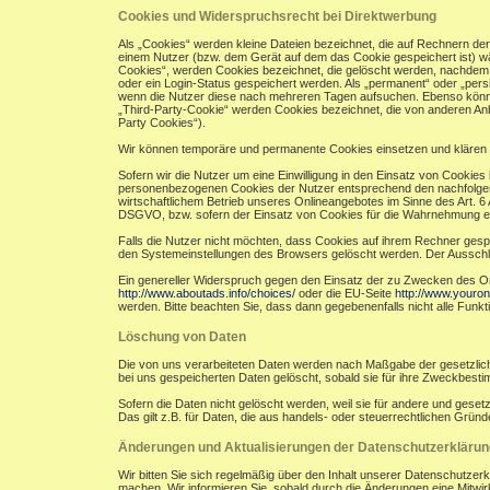
Cookies und Widerspruchsrecht bei Direktwerbung
Als „Cookies“ werden kleine Dateien bezeichnet, die auf Rechnern de
einem Nutzer (bzw. dem Gerät auf dem das Cookie gespeichert ist) w
Cookies“, werden Cookies bezeichnet, die gelöscht werden, nachdem e
oder ein Login-Status gespeichert werden. Als „permanent“ oder „per
wenn die Nutzer diese nach mehreren Tagen aufsuchen. Ebenso könne
„Third-Party-Cookie“ werden Cookies bezeichnet, die von anderen Anb
Party Cookies“).
Wir können temporäre und permanente Cookies einsetzen und klären 
Sofern wir die Nutzer um eine Einwilligung in den Einsatz von Cookies 
personenbezogenen Cookies der Nutzer entsprechend den nachfolgend
wirtschaftlichem Betrieb unseres Onlineangebotes im Sinne des Art. 6 A
DSGVO, bzw. sofern der Einsatz von Cookies für die Wahrnehmung einer A
Falls die Nutzer nicht möchten, dass Cookies auf ihrem Rechner gesp
den Systemeinstellungen des Browsers gelöscht werden. Der Aussch
Ein genereller Widerspruch gegen den Einsatz der zu Zwecken des Onli
http://www.aboutads.info/choices/
oder die EU-Seite
http://www.youron
werden. Bitte beachten Sie, dass dann gegebenenfalls nicht alle Fun
Löschung von Daten
Die von uns verarbeiteten Daten werden nach Maßgabe der gesetzlich
bei uns gespeicherten Daten gelöscht, sobald sie für ihre Zweckbest
Sofern die Daten nicht gelöscht werden, weil sie für andere und geset
Das gilt z.B. für Daten, die aus handels- oder steuerrechtlichen Gr
Änderungen und Aktualisierungen der Datenschutzerklärun
Wir bitten Sie sich regelmäßig über den Inhalt unserer Datenschutzer
machen. Wir informieren Sie, sobald durch die Änderungen eine Mitwirku