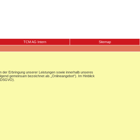
TCM AG Intern
Sitemap
 der Erbringung unserer Leistungen sowie innerhalb unseres
olgend gemeinsam bezeichnet als „Onlineangebot“). Im Hinblick
g (DSGVO).