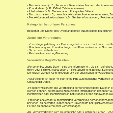
- Bestandsdaten (z.B., Personen-Stammdaten, Namen oder Adressen
- Kontaktdaten (z.B., E-Mail, Telefonnummern).
- Inhaltsdaten (z.B., Texteingaben, Fotografien, Videos).
- Nutzungsdaten (z.B., besuchte Webseiten, Interesse an Inhalten, Zug
- Meta-/Kommunikationsdaten (z.B., Geräte-Informationen, IP-Adresse
Kategorien betroffener Personen
Besucher und Nutzer des Onlineangebotes (Nachfolgend bezeichnen 
Zweck der Verarbeitung
- Zurverfügungstellung des Onlineangebotes, seiner Funktionen und In
- Beantwortung von Kontaktanfragen und Kommunikation mit Nutzern.
- Sicherheitsmaßnahmen.
- Reichweitenmessung/Marketing
Verwendete Begrifflichkeiten
„Personenbezogene Daten“ sind alle Informationen, die sich auf eine ide
direkt oder indirekt, insbesondere mittels Zuordnung zu einer Kenn
identifiziert werden kann, die Ausdruck der physischen, physiologischen
„Verarbeitung“ ist jeder mit oder ohne Hilfe automatisierter Verfahr
Umgang mit Daten.
„Pseudonymisierung“ die Verarbeitung personenbezogener Daten in ei
werden können, sofern diese zusätzlichen Informationen gesondert a
identifizierten oder identifizierbaren natürlichen Person zugewiesen w
„Profiling“ jede Art der automatisierten Verarbeitung personenbezoge
beziehen, zu bewerten, insbesondere um Aspekte bezüglich Arbeitsleist
Person zu analysieren oder vorherzusagen.
Als „Verantwortlicher“ wird die natürliche oder juristische Person, B