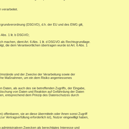
 verarbeitet.
tzgrundverordnung (DSGVO), d.h. der EU und des EWG gilt,
 Abs. 1 lit. b DSGVO;
ch machen, dient Art. 6 Abs. 1 lit. d DSGVO als Rechtsgrundlage.
lgt, die dem Verantwortlichen übertragen wurde ist Art. 6 Abs. 1
 Umstände und der Zwecke der Verarbeitung sowie der
torische Maßnahmen, um ein dem Risiko angemessenes
 Daten, als auch des sie betreffenden Zugriffs, der Eingabe,
, Löschung von Daten und Reaktion auf Gefährdung der Daten
hren, entsprechend dem Prinzip des Datenschutzes durch
ffenbaren, sie an diese übermitteln oder ihnen sonst Zugriff
r Vertragserfüllung erforderlich ist), Nutzer eingewilligt haben,
 administrativen Zwecken als berechtigtes Interesse und