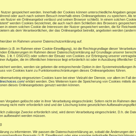
r Nutzer gespeichert werden. Innerhalb der Cookies können unterschiedliche Angaben gespei
ährend oder auch nach seinem Besuch innerhalb eines Onlineangebotes zu speichern. Als te
in Nutzer ein Onlineangebot verlässt und seinen Browser schließt. In einem solchen Cookie
sistent“ werden Cookies bezeichnet, die auch nach dem Schließen des Browsers gespeichert 
n in einem solchen Cookie die Interessen der Nutzer gespeichert werden, die für Reichw
ietern als dem Verantwortlichen, der das Onlineangebot betreibt, angeboten werden (andernf
hierüber im Rahmen unserer Datenschutzerklärung auf.
bitten (z.B. im Rahmen einer Cookie-Einwilligung), ist die Rechtsgrundlage dieser Verarbeitu
en Erläuterungen im Rahmen dieser Datenschutzerklärung auf Grundlage unserer berechtigt
bs. 1 lit. f. DSGVO) oder sofern der Einsatz von Cookies zur Erbringung unserer vertragsbezog
ufgabe, die im öffentlichen Interesse liegt erforderlich ist oder in Ausübung öffentlicher Gew
eichert werden, werden sie gebeten die entsprechende Option in den Systemeinstellungen i
luss von Cookies kann zu Funktionseinschränkungen dieses Onlineangebotes führen.
nemarketing eingesetzten Cookies kann bei einer Vielzahl der Dienste, vor allem im Fall d
linechoices.com/
erklärt werden. Des Weiteren kann die Speicherung von Cookies mittels de
ktionen dieses Onlineangebotes genutzt werden können.
en Vorgaben gelöscht oder in ihrer Verarbeitung eingeschränkt. Sofern nicht im Rahmen di
immung nicht mehr erforderlich sind und der Löschung keine gesetzlichen Aufbewahrungspfli
zlich zulässige Zwecke erforderlich sind, wird deren Verarbeitung eingeschränkt. D.h. die Da
ünden aufbewahrt werden müssen.
g
klärung zu informieren. Wir passen die Datenschutzerklärung an, sobald die Änderungen der 
ngshandlung Ihrerseits (z.B. Einwilligung) oder eine sonstige individuelle Benachrichtigung e