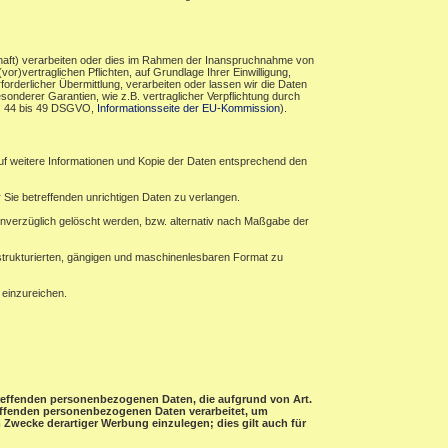
haft) verarbeiten oder dies im Rahmen der Inanspruchnahme von
r)vertraglichen Pflichten, auf Grundlage Ihrer Einwilligung,
forderlicher Übermittlung, verarbeiten oder lassen wir die Daten
sonderer Garantien, wie z.B. vertraglicher Verpflichtung durch
rt. 44 bis 49 DSGVO,
Informationsseite der EU-Kommission
).
auf weitere Informationen und Kopie der Daten entsprechend den
 Sie betreffenden unrichtigen Daten zu verlangen.
verzüglich gelöscht werden, bzw. alternativ nach Maßgabe der
 strukturierten, gängigen und maschinenlesbaren Format zu
 einzureichen.
etreffenden personenbezogenen Daten, die aufgrund von Art.
treffenden personenbezogenen Daten verarbeitet, um
Zwecke derartiger Werbung einzulegen; dies gilt auch für