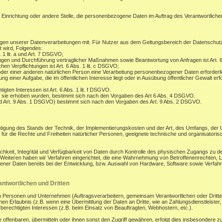
, Einrichtung oder andere Stelle, die personenbezogene Daten im Auftrag des Verantwortlichen
gen unserer Datenverarbeitungen mit. Für Nutzer aus dem Geltungsbereich der Datenschu
t wird, Folgendes:
. 1 lit. a und Art. 7 DSGVO;
ungen und Durchführung vertraglicher Maßnahmen sowie Beantwortung von Anfragen ist Art. 6
hen Verpflichtungen ist Art. 6 Abs. 1 lit. c DSGVO;
oder einer anderen natürlichen Person eine Verarbeitung personenbezogener Daten erforderli
 einer Aufgabe, die im öffentlichen Interesse liegt oder in Ausübung öffentlicher Gewalt erfo
gten Interessen ist Art. 6 Abs. 1 lit. f DSGVO.
 sie erhoben wurden, bestimmt sich nach den Vorgaben des Art 6 Abs. 4 DSGVO.
d Art. 9 Abs. 1 DSGVO) bestimmt sich nach den Vorgaben des Art. 9 Abs. 2 DSGVO.
tigung des Stands der Technik, der Implementierungskosten und der Art, des Umfangs, der
os für die Rechte und Freiheiten natürlicher Personen, geeignete technische und organisa
eit, Integrität und Verfügbarkeit von Daten durch Kontrolle des physischen Zugangs zu den
s Weiteren haben wir Verfahren eingerichtet, die eine Wahrnehmung von Betroffenenrechten
ener Daten bereits bei der Entwicklung, bzw. Auswahl von Hardware, Software sowie Verfa
.
ntwortlichen und Dritten
ersonen und Unternehmen (Auftragsverarbeitern, gemeinsam Verantwortlichen oder Dritten) o
en Erlaubnis (z.B. wenn eine Übermittlung der Daten an Dritte, wie an Zahlungsdienstleister, zu
r berechtigten Interessen (z.B. beim Einsatz von Beauftragten, Webhostern, etc.).
enbaren, übermitteln oder ihnen sonst den Zugriff gewähren, erfolgt dies insbesondere zu