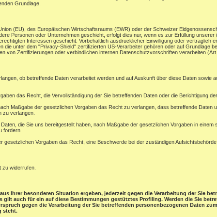
henden Grundlage.
en Union (EU), des Europäischen Wirtschaftsraums (EWR) oder der Schweizer Eidgenossensc
ere Personen oder Unternehmen geschieht, erfolgt dies nur, wenn es zur Erfüllung unserer (vo
rechtigten Interessen geschieht. Vorbehaltlich ausdrücklicher Einwilligung oder vertraglich er
 die unter dem "Privacy-Shield" zertifizierten US-Verarbeiter gehören oder auf Grundlage be
 von Zertifizierungen oder verbindlichen internen Datenschutzvorschriften verarbeiten (A
rlangen, ob betreffende Daten verarbeitet werden und auf Auskunft über diese Daten sowie 
gaben das Recht, die Vervollständigung der Sie betreffenden Daten oder die Berichtigung der
ach Maßgabe der gesetzlichen Vorgaben das Recht zu verlangen, dass betreffende Daten un
n zu verlangen.
e Daten, die Sie uns bereitgestellt haben, nach Maßgabe der gesetzlichen Vorgaben in einem
u fordern.
 gesetzlichen Vorgaben das Recht, eine Beschwerde bei der zuständigen Aufsichtsbehörde
t zu widerrufen.
aus Ihrer besonderen Situation ergeben, jederzeit gegen die Verarbeitung der Sie b
ies gilt auch für ein auf diese Bestimmungen gestütztes Profiling. Werden die Sie be
derspruch gegen die Verarbeitung der Sie betreffenden personenbezogenen Daten zum 
 steht.