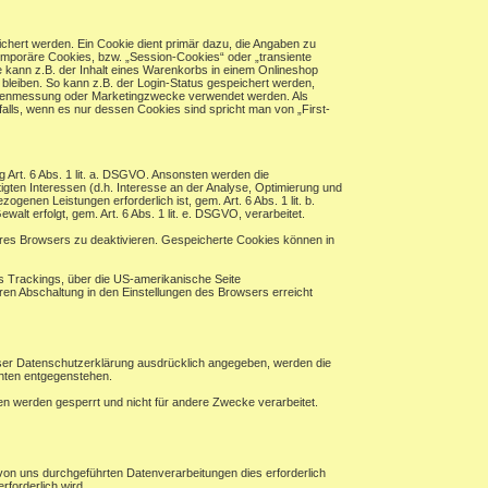
chert werden. Ein Cookie dient primär dazu, die Angaben zu
mporäre Cookies, bzw. „Session-Cookies“ oder „transiente
 kann z.B. der Inhalt eines Warenkorbs in einem Onlineshop
bleiben. So kann z.B. der Login-Status gespeichert werden,
eitenmessung oder Marketingzwecke verwendet werden. Als
alls, wenn es nur dessen Cookies sind spricht man von „First-
ng Art. 6 Abs. 1 lit. a. DSGVO. Ansonsten werden die
en Interessen (d.h. Interesse an der Analyse, Optimierung und
enen Leistungen erforderlich ist, gem. Art. 6 Abs. 1 lit. b.
alt erfolgt, gem. Art. 6 Abs. 1 lit. e. DSGVO, verarbeitet.
hres Browsers zu deaktivieren. Gespeicherte Cookies können in
es Trackings, über die US-amerikanische Seite
ren Abschaltung in den Einstellungen des Browsers erreicht
eser Datenschutzerklärung ausdrücklich angegeben, werden die
chten entgegenstehen.
ten werden gesperrt und nicht für andere Zwecke verarbeitet.
von uns durchgeführten Datenverarbeitungen dies erforderlich
rforderlich wird.