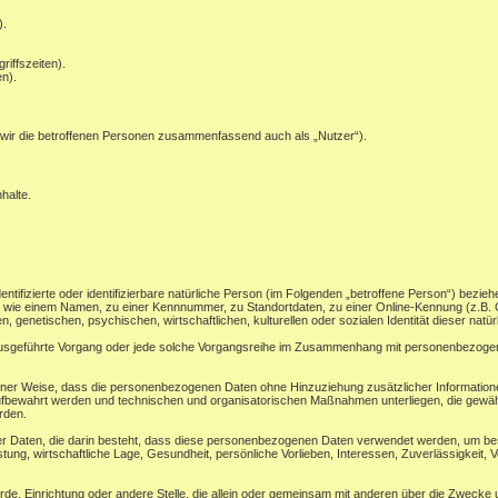
).
riffszeiten).
n).
wir die betroffenen Personen zusammenfassend auch als „Nutzer“).
halte.
ntifizierte oder identifizierbare natürliche Person (im Folgenden „betroffene Person“) beziehe
ung wie einem Namen, zu einer Kennnummer, zu Standortdaten, zu einer Online-Kennung (z.
, genetischen, psychischen, wirtschaftlichen, kulturellen oder sozialen Identität dieser natü
en ausgeführte Vorgang oder jede solche Vorgangsreihe im Zusammenhang mit personenbezogene
ner Weise, dass die personenbezogenen Daten ohne Hinzuziehung zusätzlicher Informatione
ufbewahrt werden und technischen und organisatorischen Maßnahmen unterliegen, die gewäh
erden.
ner Daten, die darin besteht, dass diese personenbezogenen Daten verwendet werden, um bes
ung, wirtschaftliche Lage, Gesundheit, persönliche Vorlieben, Interessen, Zuverlässigkeit, V
ehörde, Einrichtung oder andere Stelle, die allein oder gemeinsam mit anderen über die Zwec