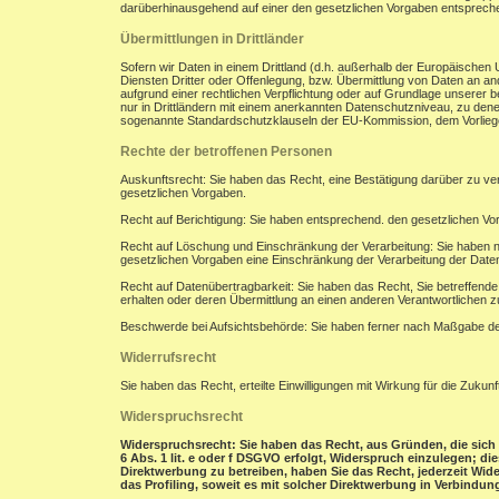
darüberhinausgehend auf einer den gesetzlichen Vorgaben entsprec
Übermittlungen in Drittländer
Sofern wir Daten in einem Drittland (d.h. außerhalb der Europäisch
Diensten Dritter oder Offenlegung, bzw. Übermittlung von Daten an and
aufgrund einer rechtlichen Verpflichtung oder auf Grundlage unserer be
nur in Drittländern mit einem anerkannten Datenschutzniveau, zu denen
sogenannte Standardschutzklauseln der EU-Kommission, dem Vorliegen
Rechte der betroffenen Personen
Auskunftsrecht: Sie haben das Recht, eine Bestätigung darüber zu ve
gesetzlichen Vorgaben.
Recht auf Berichtigung: Sie haben entsprechend. den gesetzlichen Vor
Recht auf Löschung und Einschränkung der Verarbeitung: Sie haben n
gesetzlichen Vorgaben eine Einschränkung der Verarbeitung der Date
Recht auf Datenübertragbarkeit: Sie haben das Recht, Sie betreffend
erhalten oder deren Übermittlung an einen anderen Verantwortlichen z
Beschwerde bei Aufsichtsbehörde: Sie haben ferner nach Maßgabe der
Widerrufsrecht
Sie haben das Recht, erteilte Einwilligungen mit Wirkung für die Zukunf
Widerspruchsrecht
Widerspruchsrecht: Sie haben das Recht, aus Gründen, die sich 
6 Abs. 1 lit. e oder f DSGVO erfolgt, Widerspruch einzulegen; d
Direktwerbung zu betreiben, haben Sie das Recht, jederzeit Wi
das Profiling, soweit es mit solcher Direktwerbung in Verbindung