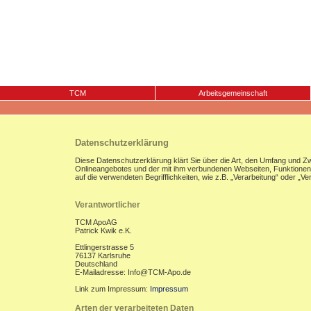
TCM
Arbeitsgemeinschaft
Datenschutzerklärung
Diese Datenschutzerklärung klärt Sie über die Art, den Umfang und 
Onlineangebotes und der mit ihm verbundenen Webseiten, Funktionen u
auf die verwendeten Begrifflichkeiten, wie z.B. „Verarbeitung“ oder „
Verantwortlicher
TCM ApoAG
Patrick Kwik e.K.
Ettlingerstrasse 5
76137 Karlsruhe
Deutschland
E-Mailadresse: Info@TCM-Apo.de
Link zum Impressum:
Impressum
Arten der verarbeiteten Daten