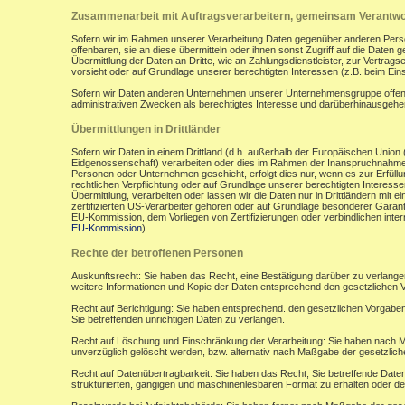
Zusammenarbeit mit Auftragsverarbeitern, gemeinsam Verantwor
Sofern wir im Rahmen unserer Verarbeitung Daten gegenüber anderen Perso
offenbaren, sie an diese übermitteln oder ihnen sonst Zugriff auf die Daten 
Übermittlung der Daten an Dritte, wie an Zahlungsdienstleister, zur Vertragserf
vorsieht oder auf Grundlage unserer berechtigten Interessen (z.B. beim Ein
Sofern wir Daten anderen Unternehmen unserer Unternehmensgruppe offenbar
administrativen Zwecken als berechtigtes Interesse und darüberhinausgeh
Übermittlungen in Drittländer
Sofern wir Daten in einem Drittland (d.h. außerhalb der Europäischen Uni
Eidgenossenschaft) verarbeiten oder dies im Rahmen der Inanspruchnahme 
Personen oder Unternehmen geschieht, erfolgt dies nur, wenn es zur Erfüllung
rechtlichen Verpflichtung oder auf Grundlage unserer berechtigten Interessen 
Übermittlung, verarbeiten oder lassen wir die Daten nur in Drittländern mi
zertifizierten US-Verarbeiter gehören oder auf Grundlage besonderer Garant
EU-Kommission, dem Vorliegen von Zertifizierungen oder verbindlichen inte
EU-Kommission
).
Rechte der betroffenen Personen
Auskunftsrecht: Sie haben das Recht, eine Bestätigung darüber zu verlange
weitere Informationen und Kopie der Daten entsprechend den gesetzlichen 
Recht auf Berichtigung: Sie haben entsprechend. den gesetzlichen Vorgaben 
Sie betreffenden unrichtigen Daten zu verlangen.
Recht auf Löschung und Einschränkung der Verarbeitung: Sie haben nach M
unverzüglich gelöscht werden, bzw. alternativ nach Maßgabe der gesetzlic
Recht auf Datenübertragbarkeit: Sie haben das Recht, Sie betreffende Daten
strukturierten, gängigen und maschinenlesbaren Format zu erhalten oder de