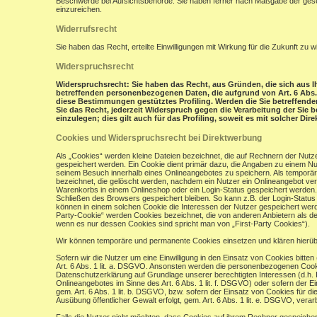
Beschwerde bei Aufsichtsbehörde: Sie haben ferner nach Maßgabe der gese
einzureichen.
Widerrufsrecht
Sie haben das Recht, erteilte Einwilligungen mit Wirkung für die Zukunft zu w
Widerspruchsrecht
Widerspruchsrecht: Sie haben das Recht, aus Gründen, die sich aus Ih
betreffenden personenbezogenen Daten, die aufgrund von Art. 6 Abs. 1 
diese Bestimmungen gestütztes Profiling. Werden die Sie betreffend
Sie das Recht, jederzeit Widerspruch gegen die Verarbeitung der Si
einzulegen; dies gilt auch für das Profiling, soweit es mit solcher Di
Cookies und Widerspruchsrecht bei Direktwerbung
Als „Cookies“ werden kleine Dateien bezeichnet, die auf Rechnern der Nut
gespeichert werden. Ein Cookie dient primär dazu, die Angaben zu einem N
seinem Besuch innerhalb eines Onlineangebotes zu speichern. Als temporär
bezeichnet, die gelöscht werden, nachdem ein Nutzer ein Onlineangebot verl
Warenkorbs in einem Onlineshop oder ein Login-Status gespeichert werden.
Schließen des Browsers gespeichert bleiben. So kann z.B. der Login-Stat
können in einem solchen Cookie die Interessen der Nutzer gespeichert wer
Party-Cookie“ werden Cookies bezeichnet, die von anderen Anbietern als de
wenn es nur dessen Cookies sind spricht man von „First-Party Cookies“).
Wir können temporäre und permanente Cookies einsetzen und klären hierü
Sofern wir die Nutzer um eine Einwilligung in den Einsatz von Cookies bitten
Art. 6 Abs. 1 lit. a. DSGVO. Ansonsten werden die personenbezogenen Coo
Datenschutzerklärung auf Grundlage unserer berechtigten Interessen (d.h. 
Onlineangebotes im Sinne des Art. 6 Abs. 1 lit. f. DSGVO) oder sofern der 
gem. Art. 6 Abs. 1 lit. b. DSGVO, bzw. sofern der Einsatz von Cookies für die
Ausübung öffentlicher Gewalt erfolgt, gem. Art. 6 Abs. 1 lit. e. DSGVO, verarb