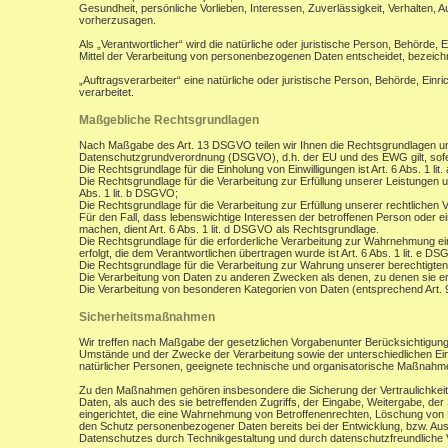
Gesundheit, persönliche Vorlieben, Interessen, Zuverlässigkeit, Verhalten, 
vorherzusagen.
Als „Verantwortlicher“ wird die natürliche oder juristische Person, Behörde,
Mittel der Verarbeitung von personenbezogenen Daten entscheidet, bezeich
„Auftragsverarbeiter“ eine natürliche oder juristische Person, Behörde, Ein
verarbeitet.
Maßgebliche Rechtsgrundlagen
Nach Maßgabe des Art. 13 DSGVO teilen wir Ihnen die Rechtsgrundlagen un
Datenschutzgrundverordnung (DSGVO), d.h. der EU und des EWG gilt, sofer
Die Rechtsgrundlage für die Einholung von Einwilligungen ist Art. 6 Abs. 1 lit
Die Rechtsgrundlage für die Verarbeitung zur Erfüllung unserer Leistungen
Abs. 1 lit. b DSGVO;
Die Rechtsgrundlage für die Verarbeitung zur Erfüllung unserer rechtlichen Ve
Für den Fall, dass lebenswichtige Interessen der betroffenen Person oder 
machen, dient Art. 6 Abs. 1 lit. d DSGVO als Rechtsgrundlage.
Die Rechtsgrundlage für die erforderliche Verarbeitung zur Wahrnehmung eine
erfolgt, die dem Verantwortlichen übertragen wurde ist Art. 6 Abs. 1 lit. e D
Die Rechtsgrundlage für die Verarbeitung zur Wahrung unserer berechtigten I
Die Verarbeitung von Daten zu anderen Zwecken als denen, zu denen sie 
Die Verarbeitung von besonderen Kategorien von Daten (entsprechend Art.
Sicherheitsmaßnahmen
Wir treffen nach Maßgabe der gesetzlichen Vorgabenunter Berücksichtigung
Umstände und der Zwecke der Verarbeitung sowie der unterschiedlichen Eint
natürlicher Personen, geeignete technische und organisatorische Maßnah
Zu den Maßnahmen gehören insbesondere die Sicherung der Vertraulichkeit,
Daten, als auch des sie betreffenden Zugriffs, der Eingabe, Weitergabe, de
eingerichtet, die eine Wahrnehmung von Betroffenenrechten, Löschung von 
den Schutz personenbezogener Daten bereits bei der Entwicklung, bzw. Au
Datenschutzes durch Technikgestaltung und durch datenschutzfreundliche V