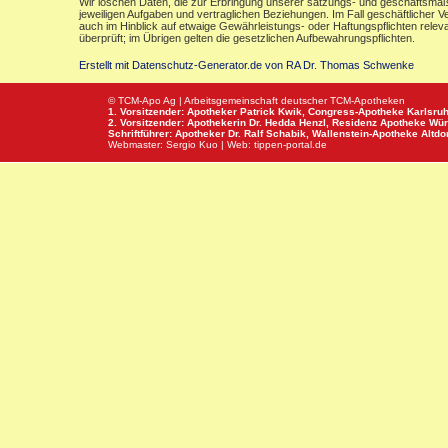
Wir löschen Daten, die zur Erbringung unserer satzungs- und geschäftsmäß
jeweiligen Aufgaben und vertraglichen Beziehungen. Im Fall geschäftlicher V
auch im Hinblick auf etwaige Gewährleistungs- oder Haftungspflichten releva
überprüft; im Übrigen gelten die gesetzlichen Aufbewahrungspflichten.
Erstellt mit Datenschutz-Generator.de von RA Dr. Thomas Schwenke
© TCM-Apo Ag | Arbeitsgemeinschaft deutscher TCM-Apotheken
1. Vorsitzender: Apotheker Patrick Kwik,
Congress-Apotheke
Karlsru
2. Vorsitzender: Apothekerin Dr. Hedda Henzl,
Residenz Apotheke
Wür
Schriftführer: Apotheker Dr. Ralf Schabik,
Wallenstein-Apotheke
Altdor
Webmaster:
Sergio Kuo
| Web:
tippen-portal.de