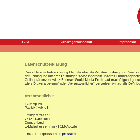
TCM
Arbeitsgemeinschaft
Impressum
Datenschutzerklärung
Diese Datenschutzerklärung klärt Sie über die Art, den Umfang und Zweck
der Erbringung unserer Leistungen sowie innerhalb unseres Onlineangebote
Onlinepräsenzen, wie z.B. unser Social Media Profile auf (nachfolgend gemei
wie z.B. „Verarbeitung“ oder „Verantwortlicher“ verweisen wir auf die Defi
Verantwortlicher
TCM ApoAG
Patrick Kwik e.K.
Ettlingerstrasse 5
76137 Karlsruhe
Deutschland
E-Mailadresse: Info@TCM-Apo.de
Link zum Impressum:
Impressum