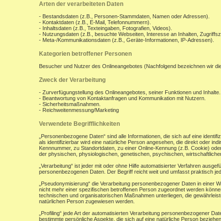
Arten der verarbeiteten Daten
- Bestandsdaten (z.B., Personen-Stammdaten, Namen oder Adressen).
- Kontaktdaten (z.B., E-Mail, Telefonnummern).
- Inhaltsdaten (z.B., Texteingaben, Fotografien, Videos).
- Nutzungsdaten (z.B., besuchte Webseiten, Interesse an Inhalten, Zugriffsz
- Meta-/Kommunikationsdaten (z.B., Geräte-Informationen, IP-Adressen).
Kategorien betroffener Personen
Besucher und Nutzer des Onlineangebotes (Nachfolgend bezeichnen wir di
Zweck der Verarbeitung
- Zurverfügungstellung des Onlineangebotes, seiner Funktionen und Inhalte.
- Beantwortung von Kontaktanfragen und Kommunikation mit Nutzern.
- Sicherheitsmaßnahmen.
- Reichweitenmessung/Marketing
Verwendete Begrifflichkeiten
„Personenbezogene Daten“ sind alle Informationen, die sich auf eine identifiz
als identifizierbar wird eine natürliche Person angesehen, die direkt oder 
Kennnummer, zu Standortdaten, zu einer Online-Kennung (z.B. Cookie) ode
der physischen, physiologischen, genetischen, psychischen, wirtschaftlichen, 
„Verarbeitung“ ist jeder mit oder ohne Hilfe automatisierter Verfahren aus
personenbezogenen Daten. Der Begriff reicht weit und umfasst praktisch j
„Pseudonymisierung“ die Verarbeitung personenbezogener Daten in einer W
nicht mehr einer spezifischen betroffenen Person zugeordnet werden könne
technischen und organisatorischen Maßnahmen unterliegen, die gewährleisten
natürlichen Person zugewiesen werden.
„Profiling“ jede Art der automatisierten Verarbeitung personenbezogener D
bestimmte persönliche Aspekte, die sich auf eine natürliche Person beziehen