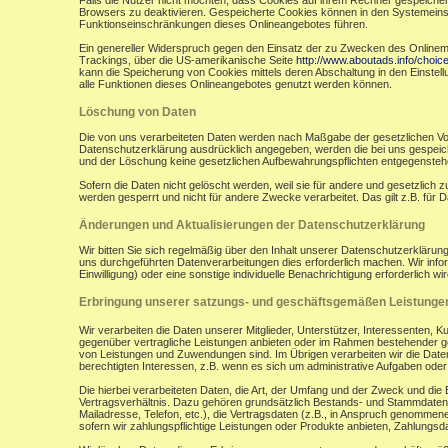
Falls die Nutzer nicht möchten, dass Cookies auf ihrem Rechner gespeicher
Browsers zu deaktivieren. Gespeicherte Cookies können in den Systemein
Funktionseinschränkungen dieses Onlineangebotes führen.
Ein genereller Widerspruch gegen den Einsatz der zu Zwecken des Onlinemark
Trackings, über die US-amerikanische Seite
http://www.aboutads.info/choic
kann die Speicherung von Cookies mittels deren Abschaltung in den Einstell
alle Funktionen dieses Onlineangebotes genutzt werden können.
Löschung von Daten
Die von uns verarbeiteten Daten werden nach Maßgabe der gesetzlichen Vor
Datenschutzerklärung ausdrücklich angegeben, werden die bei uns gespeiche
und der Löschung keine gesetzlichen Aufbewahrungspflichten entgegensteh
Sofern die Daten nicht gelöscht werden, weil sie für andere und gesetzlich 
werden gesperrt und nicht für andere Zwecke verarbeitet. Das gilt z.B. fü
Änderungen und Aktualisierungen der Datenschutzerklärung
Wir bitten Sie sich regelmäßig über den Inhalt unserer Datenschutzerkläru
uns durchgeführten Datenverarbeitungen dies erforderlich machen. Wir infor
Einwilligung) oder eine sonstige individuelle Benachrichtigung erforderlich wir
Erbringung unserer satzungs- und geschäftsgemäßen Leistunge
Wir verarbeiten die Daten unserer Mitglieder, Unterstützer, Interessenten, 
gegenüber vertragliche Leistungen anbieten oder im Rahmen bestehender ges
von Leistungen und Zuwendungen sind. Im Übrigen verarbeiten wir die Daten
berechtigten Interessen, z.B. wenn es sich um administrative Aufgaben oder Ö
Die hierbei verarbeiteten Daten, die Art, der Umfang und der Zweck und die
Vertragsverhältnis. Dazu gehören grundsätzlich Bestands- und Stammdaten d
Mailadresse, Telefon, etc.), die Vertragsdaten (z.B., in Anspruch genommen
sofern wir zahlungspflichtige Leistungen oder Produkte anbieten, Zahlungsda