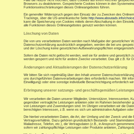
Falls die Nutzer nicht möchten, dass Cookies auf ihrem Rechner gespeicher
Browsers zu deaktivieren. Gespeicherte Cookies können in den Systemein
Funktionseinschränkungen dieses Onlineangebotes führen.
Ein genereller Widerspruch gegen den Einsatz der zu Zwecken des Onlinemark
Trackings, über die US-amerikanische Seite
http://www.aboutads.info/choic
kann die Speicherung von Cookies mittels deren Abschaltung in den Einstell
alle Funktionen dieses Onlineangebotes genutzt werden können.
Löschung von Daten
Die von uns verarbeiteten Daten werden nach Maßgabe der gesetzlichen Vor
Datenschutzerklärung ausdrücklich angegeben, werden die bei uns gespeiche
und der Löschung keine gesetzlichen Aufbewahrungspflichten entgegensteh
Sofern die Daten nicht gelöscht werden, weil sie für andere und gesetzlich 
werden gesperrt und nicht für andere Zwecke verarbeitet. Das gilt z.B. fü
Änderungen und Aktualisierungen der Datenschutzerklärung
Wir bitten Sie sich regelmäßig über den Inhalt unserer Datenschutzerkläru
uns durchgeführten Datenverarbeitungen dies erforderlich machen. Wir infor
Einwilligung) oder eine sonstige individuelle Benachrichtigung erforderlich wir
Erbringung unserer satzungs- und geschäftsgemäßen Leistunge
Wir verarbeiten die Daten unserer Mitglieder, Unterstützer, Interessenten, 
gegenüber vertragliche Leistungen anbieten oder im Rahmen bestehender ges
von Leistungen und Zuwendungen sind. Im Übrigen verarbeiten wir die Daten
berechtigten Interessen, z.B. wenn es sich um administrative Aufgaben oder Ö
Die hierbei verarbeiteten Daten, die Art, der Umfang und der Zweck und die
Vertragsverhältnis. Dazu gehören grundsätzlich Bestands- und Stammdaten d
Mailadresse, Telefon, etc.), die Vertragsdaten (z.B., in Anspruch genommen
sofern wir zahlungspflichtige Leistungen oder Produkte anbieten, Zahlungsda