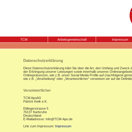
TCM
Arbeitsgemeinschaft
Impressum
Datenschutzerklärung
Diese Datenschutzerklärung klärt Sie über die Art, den Umfang und Zweck
der Erbringung unserer Leistungen sowie innerhalb unseres Onlineangebote
Onlinepräsenzen, wie z.B. unser Social Media Profile auf (nachfolgend gemei
wie z.B. „Verarbeitung“ oder „Verantwortlicher“ verweisen wir auf die Defi
Verantwortlicher
TCM ApoAG
Patrick Kwik e.K.
Ettlingerstrasse 5
76137 Karlsruhe
Deutschland
E-Mailadresse: Info@TCM-Apo.de
Link zum Impressum:
Impressum