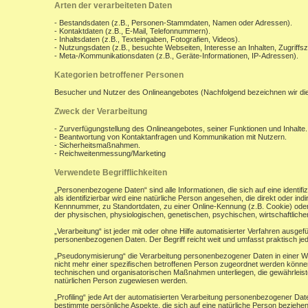
Arten der verarbeiteten Daten
- Bestandsdaten (z.B., Personen-Stammdaten, Namen oder Adressen).
- Kontaktdaten (z.B., E-Mail, Telefonnummern).
- Inhaltsdaten (z.B., Texteingaben, Fotografien, Videos).
- Nutzungsdaten (z.B., besuchte Webseiten, Interesse an Inhalten, Zugriffsz
- Meta-/Kommunikationsdaten (z.B., Geräte-Informationen, IP-Adressen).
Kategorien betroffener Personen
Besucher und Nutzer des Onlineangebotes (Nachfolgend bezeichnen wir di
Zweck der Verarbeitung
- Zurverfügungstellung des Onlineangebotes, seiner Funktionen und Inhalte.
- Beantwortung von Kontaktanfragen und Kommunikation mit Nutzern.
- Sicherheitsmaßnahmen.
- Reichweitenmessung/Marketing
Verwendete Begrifflichkeiten
„Personenbezogene Daten“ sind alle Informationen, die sich auf eine identifiz
als identifizierbar wird eine natürliche Person angesehen, die direkt oder 
Kennnummer, zu Standortdaten, zu einer Online-Kennung (z.B. Cookie) ode
der physischen, physiologischen, genetischen, psychischen, wirtschaftlichen, 
„Verarbeitung“ ist jeder mit oder ohne Hilfe automatisierter Verfahren aus
personenbezogenen Daten. Der Begriff reicht weit und umfasst praktisch j
„Pseudonymisierung“ die Verarbeitung personenbezogener Daten in einer W
nicht mehr einer spezifischen betroffenen Person zugeordnet werden könne
technischen und organisatorischen Maßnahmen unterliegen, die gewährleisten
natürlichen Person zugewiesen werden.
„Profiling“ jede Art der automatisierten Verarbeitung personenbezogener D
bestimmte persönliche Aspekte, die sich auf eine natürliche Person beziehen