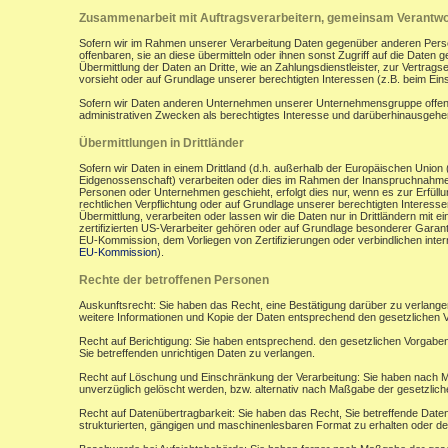
Zusammenarbeit mit Auftragsverarbeitern, gemeinsam Verantwor
Sofern wir im Rahmen unserer Verarbeitung Daten gegenüber anderen Perso
offenbaren, sie an diese übermitteln oder ihnen sonst Zugriff auf die Daten 
Übermittlung der Daten an Dritte, wie an Zahlungsdienstleister, zur Vertragserf
vorsieht oder auf Grundlage unserer berechtigten Interessen (z.B. beim Ein
Sofern wir Daten anderen Unternehmen unserer Unternehmensgruppe offenbar
administrativen Zwecken als berechtigtes Interesse und darüberhinausgeh
Übermittlungen in Drittländer
Sofern wir Daten in einem Drittland (d.h. außerhalb der Europäischen Uni
Eidgenossenschaft) verarbeiten oder dies im Rahmen der Inanspruchnahme 
Personen oder Unternehmen geschieht, erfolgt dies nur, wenn es zur Erfüllung
rechtlichen Verpflichtung oder auf Grundlage unserer berechtigten Interessen 
Übermittlung, verarbeiten oder lassen wir die Daten nur in Drittländern mi
zertifizierten US-Verarbeiter gehören oder auf Grundlage besonderer Garant
EU-Kommission, dem Vorliegen von Zertifizierungen oder verbindlichen inte
EU-Kommission
).
Rechte der betroffenen Personen
Auskunftsrecht: Sie haben das Recht, eine Bestätigung darüber zu verlange
weitere Informationen und Kopie der Daten entsprechend den gesetzlichen 
Recht auf Berichtigung: Sie haben entsprechend. den gesetzlichen Vorgaben 
Sie betreffenden unrichtigen Daten zu verlangen.
Recht auf Löschung und Einschränkung der Verarbeitung: Sie haben nach M
unverzüglich gelöscht werden, bzw. alternativ nach Maßgabe der gesetzlic
Recht auf Datenübertragbarkeit: Sie haben das Recht, Sie betreffende Daten
strukturierten, gängigen und maschinenlesbaren Format zu erhalten oder de