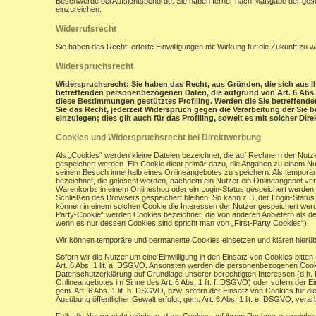
Beschwerde bei Aufsichtsbehörde: Sie haben ferner nach Maßgabe der gese
einzureichen.
Widerrufsrecht
Sie haben das Recht, erteilte Einwilligungen mit Wirkung für die Zukunft zu w
Widerspruchsrecht
Widerspruchsrecht: Sie haben das Recht, aus Gründen, die sich aus Ih
betreffenden personenbezogenen Daten, die aufgrund von Art. 6 Abs. 1 
diese Bestimmungen gestütztes Profiling. Werden die Sie betreffend
Sie das Recht, jederzeit Widerspruch gegen die Verarbeitung der Si
einzulegen; dies gilt auch für das Profiling, soweit es mit solcher Di
Cookies und Widerspruchsrecht bei Direktwerbung
Als „Cookies“ werden kleine Dateien bezeichnet, die auf Rechnern der Nut
gespeichert werden. Ein Cookie dient primär dazu, die Angaben zu einem N
seinem Besuch innerhalb eines Onlineangebotes zu speichern. Als temporär
bezeichnet, die gelöscht werden, nachdem ein Nutzer ein Onlineangebot verl
Warenkorbs in einem Onlineshop oder ein Login-Status gespeichert werden.
Schließen des Browsers gespeichert bleiben. So kann z.B. der Login-Stat
können in einem solchen Cookie die Interessen der Nutzer gespeichert wer
Party-Cookie“ werden Cookies bezeichnet, die von anderen Anbietern als de
wenn es nur dessen Cookies sind spricht man von „First-Party Cookies“).
Wir können temporäre und permanente Cookies einsetzen und klären hierü
Sofern wir die Nutzer um eine Einwilligung in den Einsatz von Cookies bitten
Art. 6 Abs. 1 lit. a. DSGVO. Ansonsten werden die personenbezogenen Coo
Datenschutzerklärung auf Grundlage unserer berechtigten Interessen (d.h. 
Onlineangebotes im Sinne des Art. 6 Abs. 1 lit. f. DSGVO) oder sofern der 
gem. Art. 6 Abs. 1 lit. b. DSGVO, bzw. sofern der Einsatz von Cookies für die
Ausübung öffentlicher Gewalt erfolgt, gem. Art. 6 Abs. 1 lit. e. DSGVO, verarb