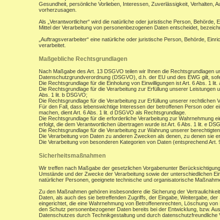
Gesundheit, persönliche Vorlieben, Interessen, Zuverlässigkeit, Verhalten, 
vorherzusagen.
Als „Verantwortlicher“ wird die natürliche oder juristische Person, Behörde,
Mittel der Verarbeitung von personenbezogenen Daten entscheidet, bezeich
„Auftragsverarbeiter“ eine natürliche oder juristische Person, Behörde, Ein
verarbeitet.
Maßgebliche Rechtsgrundlagen
Nach Maßgabe des Art. 13 DSGVO teilen wir Ihnen die Rechtsgrundlagen un
Datenschutzgrundverordnung (DSGVO), d.h. der EU und des EWG gilt, sofer
Die Rechtsgrundlage für die Einholung von Einwilligungen ist Art. 6 Abs. 1 lit
Die Rechtsgrundlage für die Verarbeitung zur Erfüllung unserer Leistungen
Abs. 1 lit. b DSGVO;
Die Rechtsgrundlage für die Verarbeitung zur Erfüllung unserer rechtlichen Ve
Für den Fall, dass lebenswichtige Interessen der betroffenen Person oder 
machen, dient Art. 6 Abs. 1 lit. d DSGVO als Rechtsgrundlage.
Die Rechtsgrundlage für die erforderliche Verarbeitung zur Wahrnehmung eine
erfolgt, die dem Verantwortlichen übertragen wurde ist Art. 6 Abs. 1 lit. e D
Die Rechtsgrundlage für die Verarbeitung zur Wahrung unserer berechtigten I
Die Verarbeitung von Daten zu anderen Zwecken als denen, zu denen sie 
Die Verarbeitung von besonderen Kategorien von Daten (entsprechend Art.
Sicherheitsmaßnahmen
Wir treffen nach Maßgabe der gesetzlichen Vorgabenunter Berücksichtigung
Umstände und der Zwecke der Verarbeitung sowie der unterschiedlichen Eint
natürlicher Personen, geeignete technische und organisatorische Maßnah
Zu den Maßnahmen gehören insbesondere die Sicherung der Vertraulichkeit,
Daten, als auch des sie betreffenden Zugriffs, der Eingabe, Weitergabe, de
eingerichtet, die eine Wahrnehmung von Betroffenenrechten, Löschung von 
den Schutz personenbezogener Daten bereits bei der Entwicklung, bzw. Au
Datenschutzes durch Technikgestaltung und durch datenschutzfreundliche V