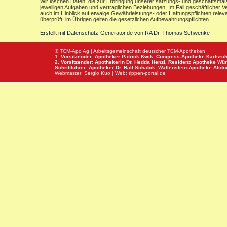
Wir löschen Daten, die zur Erbringung unserer satzungs- und geschäftsmäß
jeweiligen Aufgaben und vertraglichen Beziehungen. Im Fall geschäftlicher V
auch im Hinblick auf etwaige Gewährleistungs- oder Haftungspflichten releva
überprüft; im Übrigen gelten die gesetzlichen Aufbewahrungspflichten.
Erstellt mit Datenschutz-Generator.de von RA Dr. Thomas Schwenke
© TCM-Apo Ag | Arbeitsgemeinschaft deutscher TCM-Apotheken
1. Vorsitzender: Apotheker Patrick Kwik,
Congress-Apotheke
Karlsru
2. Vorsitzender: Apothekerin Dr. Hedda Henzl,
Residenz Apotheke
Wür
Schriftführer: Apotheker Dr. Ralf Schabik,
Wallenstein-Apotheke
Altdor
Webmaster:
Sergio Kuo
| Web:
tippen-portal.de