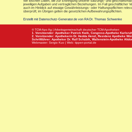
Wir löschen Daten, die zur Erbringung unserer satzungs- und geschäftsmäß
jeweiligen Aufgaben und vertraglichen Beziehungen. Im Fall geschäftlicher V
auch im Hinblick auf etwaige Gewährleistungs- oder Haftungspflichten releva
überprüft; im Übrigen gelten die gesetzlichen Aufbewahrungspflichten.
Erstellt mit Datenschutz-Generator.de von RA Dr. Thomas Schwenke
© TCM-Apo Ag | Arbeitsgemeinschaft deutscher TCM-Apotheken
1. Vorsitzender: Apotheker Patrick Kwik,
Congress-Apotheke
Karlsru
2. Vorsitzender: Apothekerin Dr. Hedda Henzl,
Residenz Apotheke
Wür
Schriftführer: Apotheker Dr. Ralf Schabik,
Wallenstein-Apotheke
Altdor
Webmaster:
Sergio Kuo
| Web:
tippen-portal.de