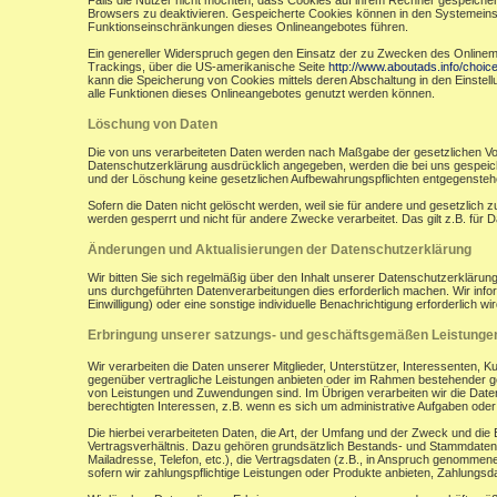
Falls die Nutzer nicht möchten, dass Cookies auf ihrem Rechner gespeicher
Browsers zu deaktivieren. Gespeicherte Cookies können in den Systemein
Funktionseinschränkungen dieses Onlineangebotes führen.
Ein genereller Widerspruch gegen den Einsatz der zu Zwecken des Onlinemark
Trackings, über die US-amerikanische Seite
http://www.aboutads.info/choic
kann die Speicherung von Cookies mittels deren Abschaltung in den Einstell
alle Funktionen dieses Onlineangebotes genutzt werden können.
Löschung von Daten
Die von uns verarbeiteten Daten werden nach Maßgabe der gesetzlichen Vor
Datenschutzerklärung ausdrücklich angegeben, werden die bei uns gespeiche
und der Löschung keine gesetzlichen Aufbewahrungspflichten entgegensteh
Sofern die Daten nicht gelöscht werden, weil sie für andere und gesetzlich 
werden gesperrt und nicht für andere Zwecke verarbeitet. Das gilt z.B. fü
Änderungen und Aktualisierungen der Datenschutzerklärung
Wir bitten Sie sich regelmäßig über den Inhalt unserer Datenschutzerkläru
uns durchgeführten Datenverarbeitungen dies erforderlich machen. Wir infor
Einwilligung) oder eine sonstige individuelle Benachrichtigung erforderlich wir
Erbringung unserer satzungs- und geschäftsgemäßen Leistunge
Wir verarbeiten die Daten unserer Mitglieder, Unterstützer, Interessenten, 
gegenüber vertragliche Leistungen anbieten oder im Rahmen bestehender ges
von Leistungen und Zuwendungen sind. Im Übrigen verarbeiten wir die Daten
berechtigten Interessen, z.B. wenn es sich um administrative Aufgaben oder Ö
Die hierbei verarbeiteten Daten, die Art, der Umfang und der Zweck und die
Vertragsverhältnis. Dazu gehören grundsätzlich Bestands- und Stammdaten d
Mailadresse, Telefon, etc.), die Vertragsdaten (z.B., in Anspruch genommen
sofern wir zahlungspflichtige Leistungen oder Produkte anbieten, Zahlungsda