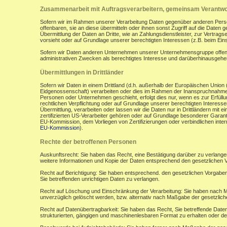
Zusammenarbeit mit Auftragsverarbeitern, gemeinsam Verantwor
Sofern wir im Rahmen unserer Verarbeitung Daten gegenüber anderen Perso
offenbaren, sie an diese übermitteln oder ihnen sonst Zugriff auf die Daten 
Übermittlung der Daten an Dritte, wie an Zahlungsdienstleister, zur Vertragserf
vorsieht oder auf Grundlage unserer berechtigten Interessen (z.B. beim Ein
Sofern wir Daten anderen Unternehmen unserer Unternehmensgruppe offenbar
administrativen Zwecken als berechtigtes Interesse und darüberhinausgeh
Übermittlungen in Drittländer
Sofern wir Daten in einem Drittland (d.h. außerhalb der Europäischen Uni
Eidgenossenschaft) verarbeiten oder dies im Rahmen der Inanspruchnahme 
Personen oder Unternehmen geschieht, erfolgt dies nur, wenn es zur Erfüllung
rechtlichen Verpflichtung oder auf Grundlage unserer berechtigten Interessen 
Übermittlung, verarbeiten oder lassen wir die Daten nur in Drittländern mi
zertifizierten US-Verarbeiter gehören oder auf Grundlage besonderer Garant
EU-Kommission, dem Vorliegen von Zertifizierungen oder verbindlichen inte
EU-Kommission
).
Rechte der betroffenen Personen
Auskunftsrecht: Sie haben das Recht, eine Bestätigung darüber zu verlange
weitere Informationen und Kopie der Daten entsprechend den gesetzlichen 
Recht auf Berichtigung: Sie haben entsprechend. den gesetzlichen Vorgaben 
Sie betreffenden unrichtigen Daten zu verlangen.
Recht auf Löschung und Einschränkung der Verarbeitung: Sie haben nach M
unverzüglich gelöscht werden, bzw. alternativ nach Maßgabe der gesetzlic
Recht auf Datenübertragbarkeit: Sie haben das Recht, Sie betreffende Daten
strukturierten, gängigen und maschinenlesbaren Format zu erhalten oder de