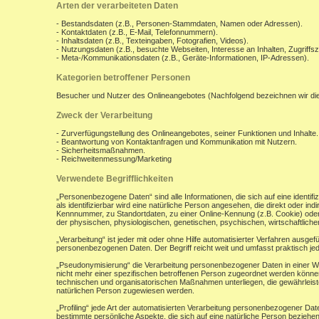
Arten der verarbeiteten Daten
- Bestandsdaten (z.B., Personen-Stammdaten, Namen oder Adressen).
- Kontaktdaten (z.B., E-Mail, Telefonnummern).
- Inhaltsdaten (z.B., Texteingaben, Fotografien, Videos).
- Nutzungsdaten (z.B., besuchte Webseiten, Interesse an Inhalten, Zugriffsz
- Meta-/Kommunikationsdaten (z.B., Geräte-Informationen, IP-Adressen).
Kategorien betroffener Personen
Besucher und Nutzer des Onlineangebotes (Nachfolgend bezeichnen wir di
Zweck der Verarbeitung
- Zurverfügungstellung des Onlineangebotes, seiner Funktionen und Inhalte.
- Beantwortung von Kontaktanfragen und Kommunikation mit Nutzern.
- Sicherheitsmaßnahmen.
- Reichweitenmessung/Marketing
Verwendete Begrifflichkeiten
„Personenbezogene Daten“ sind alle Informationen, die sich auf eine identifiz
als identifizierbar wird eine natürliche Person angesehen, die direkt oder 
Kennnummer, zu Standortdaten, zu einer Online-Kennung (z.B. Cookie) ode
der physischen, physiologischen, genetischen, psychischen, wirtschaftlichen, 
„Verarbeitung“ ist jeder mit oder ohne Hilfe automatisierter Verfahren aus
personenbezogenen Daten. Der Begriff reicht weit und umfasst praktisch j
„Pseudonymisierung“ die Verarbeitung personenbezogener Daten in einer W
nicht mehr einer spezifischen betroffenen Person zugeordnet werden könne
technischen und organisatorischen Maßnahmen unterliegen, die gewährleisten
natürlichen Person zugewiesen werden.
„Profiling“ jede Art der automatisierten Verarbeitung personenbezogener D
bestimmte persönliche Aspekte, die sich auf eine natürliche Person beziehen