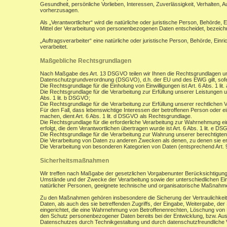
Gesundheit, persönliche Vorlieben, Interessen, Zuverlässigkeit, Verhalten, 
vorherzusagen.
Als „Verantwortlicher“ wird die natürliche oder juristische Person, Behörde,
Mittel der Verarbeitung von personenbezogenen Daten entscheidet, bezeich
„Auftragsverarbeiter“ eine natürliche oder juristische Person, Behörde, Ein
verarbeitet.
Maßgebliche Rechtsgrundlagen
Nach Maßgabe des Art. 13 DSGVO teilen wir Ihnen die Rechtsgrundlagen un
Datenschutzgrundverordnung (DSGVO), d.h. der EU und des EWG gilt, sofer
Die Rechtsgrundlage für die Einholung von Einwilligungen ist Art. 6 Abs. 1 lit
Die Rechtsgrundlage für die Verarbeitung zur Erfüllung unserer Leistungen
Abs. 1 lit. b DSGVO;
Die Rechtsgrundlage für die Verarbeitung zur Erfüllung unserer rechtlichen Ve
Für den Fall, dass lebenswichtige Interessen der betroffenen Person oder 
machen, dient Art. 6 Abs. 1 lit. d DSGVO als Rechtsgrundlage.
Die Rechtsgrundlage für die erforderliche Verarbeitung zur Wahrnehmung eine
erfolgt, die dem Verantwortlichen übertragen wurde ist Art. 6 Abs. 1 lit. e D
Die Rechtsgrundlage für die Verarbeitung zur Wahrung unserer berechtigten I
Die Verarbeitung von Daten zu anderen Zwecken als denen, zu denen sie 
Die Verarbeitung von besonderen Kategorien von Daten (entsprechend Art.
Sicherheitsmaßnahmen
Wir treffen nach Maßgabe der gesetzlichen Vorgabenunter Berücksichtigung
Umstände und der Zwecke der Verarbeitung sowie der unterschiedlichen Eint
natürlicher Personen, geeignete technische und organisatorische Maßnah
Zu den Maßnahmen gehören insbesondere die Sicherung der Vertraulichkeit,
Daten, als auch des sie betreffenden Zugriffs, der Eingabe, Weitergabe, de
eingerichtet, die eine Wahrnehmung von Betroffenenrechten, Löschung von 
den Schutz personenbezogener Daten bereits bei der Entwicklung, bzw. Au
Datenschutzes durch Technikgestaltung und durch datenschutzfreundliche V