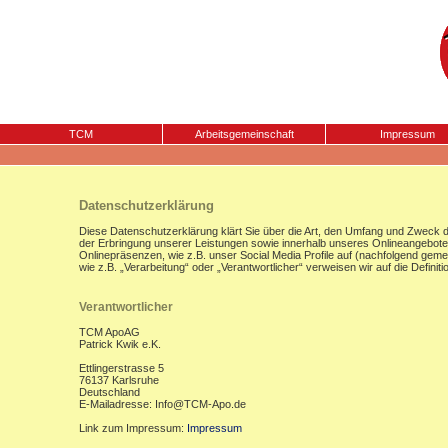
TCM
Arbeitsgemeinschaft
Impressum
Datenschutzerklärung
Diese Datenschutzerklärung klärt Sie über die Art, den Umfang und Zweck
der Erbringung unserer Leistungen sowie innerhalb unseres Onlineangebote
Onlinepräsenzen, wie z.B. unser Social Media Profile auf (nachfolgend gemei
wie z.B. „Verarbeitung“ oder „Verantwortlicher“ verweisen wir auf die Defi
Verantwortlicher
TCM ApoAG
Patrick Kwik e.K.
Ettlingerstrasse 5
76137 Karlsruhe
Deutschland
E-Mailadresse: Info@TCM-Apo.de
Link zum Impressum:
Impressum