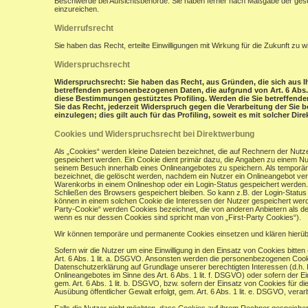
Beschwerde bei Aufsichtsbehörde: Sie haben ferner nach Maßgabe der gese
einzureichen.
Widerrufsrecht
Sie haben das Recht, erteilte Einwilligungen mit Wirkung für die Zukunft zu w
Widerspruchsrecht
Widerspruchsrecht: Sie haben das Recht, aus Gründen, die sich aus Ih
betreffenden personenbezogenen Daten, die aufgrund von Art. 6 Abs. 1 
diese Bestimmungen gestütztes Profiling. Werden die Sie betreffend
Sie das Recht, jederzeit Widerspruch gegen die Verarbeitung der Si
einzulegen; dies gilt auch für das Profiling, soweit es mit solcher Di
Cookies und Widerspruchsrecht bei Direktwerbung
Als „Cookies“ werden kleine Dateien bezeichnet, die auf Rechnern der Nut
gespeichert werden. Ein Cookie dient primär dazu, die Angaben zu einem N
seinem Besuch innerhalb eines Onlineangebotes zu speichern. Als temporär
bezeichnet, die gelöscht werden, nachdem ein Nutzer ein Onlineangebot verl
Warenkorbs in einem Onlineshop oder ein Login-Status gespeichert werden.
Schließen des Browsers gespeichert bleiben. So kann z.B. der Login-Stat
können in einem solchen Cookie die Interessen der Nutzer gespeichert wer
Party-Cookie“ werden Cookies bezeichnet, die von anderen Anbietern als de
wenn es nur dessen Cookies sind spricht man von „First-Party Cookies“).
Wir können temporäre und permanente Cookies einsetzen und klären hierü
Sofern wir die Nutzer um eine Einwilligung in den Einsatz von Cookies bitten
Art. 6 Abs. 1 lit. a. DSGVO. Ansonsten werden die personenbezogenen Coo
Datenschutzerklärung auf Grundlage unserer berechtigten Interessen (d.h. 
Onlineangebotes im Sinne des Art. 6 Abs. 1 lit. f. DSGVO) oder sofern der 
gem. Art. 6 Abs. 1 lit. b. DSGVO, bzw. sofern der Einsatz von Cookies für die
Ausübung öffentlicher Gewalt erfolgt, gem. Art. 6 Abs. 1 lit. e. DSGVO, verarb