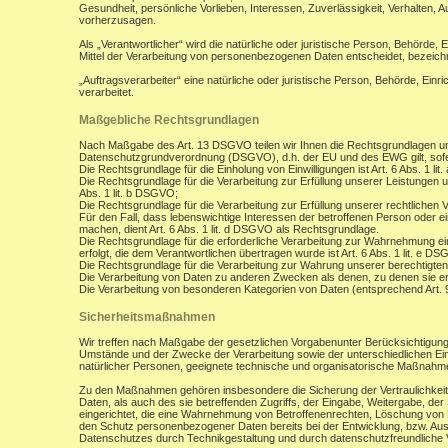
Gesundheit, persönliche Vorlieben, Interessen, Zuverlässigkeit, Verhalten, 
vorherzusagen.
Als „Verantwortlicher“ wird die natürliche oder juristische Person, Behörde,
Mittel der Verarbeitung von personenbezogenen Daten entscheidet, bezeich
„Auftragsverarbeiter“ eine natürliche oder juristische Person, Behörde, Ein
verarbeitet.
Maßgebliche Rechtsgrundlagen
Nach Maßgabe des Art. 13 DSGVO teilen wir Ihnen die Rechtsgrundlagen un
Datenschutzgrundverordnung (DSGVO), d.h. der EU und des EWG gilt, sofer
Die Rechtsgrundlage für die Einholung von Einwilligungen ist Art. 6 Abs. 1 lit
Die Rechtsgrundlage für die Verarbeitung zur Erfüllung unserer Leistungen
Abs. 1 lit. b DSGVO;
Die Rechtsgrundlage für die Verarbeitung zur Erfüllung unserer rechtlichen Ve
Für den Fall, dass lebenswichtige Interessen der betroffenen Person oder 
machen, dient Art. 6 Abs. 1 lit. d DSGVO als Rechtsgrundlage.
Die Rechtsgrundlage für die erforderliche Verarbeitung zur Wahrnehmung eine
erfolgt, die dem Verantwortlichen übertragen wurde ist Art. 6 Abs. 1 lit. e D
Die Rechtsgrundlage für die Verarbeitung zur Wahrung unserer berechtigten I
Die Verarbeitung von Daten zu anderen Zwecken als denen, zu denen sie 
Die Verarbeitung von besonderen Kategorien von Daten (entsprechend Art.
Sicherheitsmaßnahmen
Wir treffen nach Maßgabe der gesetzlichen Vorgabenunter Berücksichtigung
Umstände und der Zwecke der Verarbeitung sowie der unterschiedlichen Eint
natürlicher Personen, geeignete technische und organisatorische Maßnah
Zu den Maßnahmen gehören insbesondere die Sicherung der Vertraulichkeit,
Daten, als auch des sie betreffenden Zugriffs, der Eingabe, Weitergabe, de
eingerichtet, die eine Wahrnehmung von Betroffenenrechten, Löschung von 
den Schutz personenbezogener Daten bereits bei der Entwicklung, bzw. Au
Datenschutzes durch Technikgestaltung und durch datenschutzfreundliche V