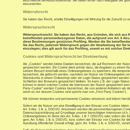
Beschwerde bei Aufsichtsbehörde: Sie haben ferner nach Maßgabe der gese
einzureichen.
Widerrufsrecht
Sie haben das Recht, erteilte Einwilligungen mit Wirkung für die Zukunft zu w
Widerspruchsrecht
Widerspruchsrecht: Sie haben das Recht, aus Gründen, die sich aus Ih
betreffenden personenbezogenen Daten, die aufgrund von Art. 6 Abs. 1 
diese Bestimmungen gestütztes Profiling. Werden die Sie betreffend
Sie das Recht, jederzeit Widerspruch gegen die Verarbeitung der Si
einzulegen; dies gilt auch für das Profiling, soweit es mit solcher Di
Cookies und Widerspruchsrecht bei Direktwerbung
Als „Cookies“ werden kleine Dateien bezeichnet, die auf Rechnern der Nut
gespeichert werden. Ein Cookie dient primär dazu, die Angaben zu einem N
seinem Besuch innerhalb eines Onlineangebotes zu speichern. Als temporär
bezeichnet, die gelöscht werden, nachdem ein Nutzer ein Onlineangebot verl
Warenkorbs in einem Onlineshop oder ein Login-Status gespeichert werden.
Schließen des Browsers gespeichert bleiben. So kann z.B. der Login-Stat
können in einem solchen Cookie die Interessen der Nutzer gespeichert wer
Party-Cookie“ werden Cookies bezeichnet, die von anderen Anbietern als de
wenn es nur dessen Cookies sind spricht man von „First-Party Cookies“).
Wir können temporäre und permanente Cookies einsetzen und klären hierü
Sofern wir die Nutzer um eine Einwilligung in den Einsatz von Cookies bitten
Art. 6 Abs. 1 lit. a. DSGVO. Ansonsten werden die personenbezogenen Coo
Datenschutzerklärung auf Grundlage unserer berechtigten Interessen (d.h. 
Onlineangebotes im Sinne des Art. 6 Abs. 1 lit. f. DSGVO) oder sofern der 
gem. Art. 6 Abs. 1 lit. b. DSGVO, bzw. sofern der Einsatz von Cookies für die
Ausübung öffentlicher Gewalt erfolgt, gem. Art. 6 Abs. 1 lit. e. DSGVO, verarb