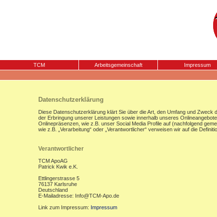
TCM
Arbeitsgemeinschaft
Impressum
Datenschutzerklärung
Diese Datenschutzerklärung klärt Sie über die Art, den Umfang und Zweck
der Erbringung unserer Leistungen sowie innerhalb unseres Onlineangebote
Onlinepräsenzen, wie z.B. unser Social Media Profile auf (nachfolgend gemei
wie z.B. „Verarbeitung“ oder „Verantwortlicher“ verweisen wir auf die Defi
Verantwortlicher
TCM ApoAG
Patrick Kwik e.K.
Ettlingerstrasse 5
76137 Karlsruhe
Deutschland
E-Mailadresse: Info@TCM-Apo.de
Link zum Impressum:
Impressum