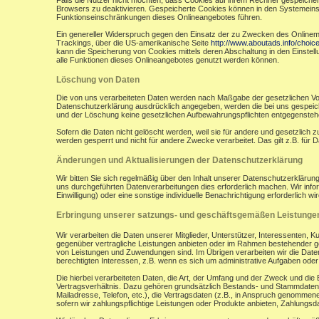
Falls die Nutzer nicht möchten, dass Cookies auf ihrem Rechner gespeicher
Browsers zu deaktivieren. Gespeicherte Cookies können in den Systemein
Funktionseinschränkungen dieses Onlineangebotes führen.
Ein genereller Widerspruch gegen den Einsatz der zu Zwecken des Onlinemark
Trackings, über die US-amerikanische Seite
http://www.aboutads.info/choic
kann die Speicherung von Cookies mittels deren Abschaltung in den Einstell
alle Funktionen dieses Onlineangebotes genutzt werden können.
Löschung von Daten
Die von uns verarbeiteten Daten werden nach Maßgabe der gesetzlichen Vor
Datenschutzerklärung ausdrücklich angegeben, werden die bei uns gespeiche
und der Löschung keine gesetzlichen Aufbewahrungspflichten entgegensteh
Sofern die Daten nicht gelöscht werden, weil sie für andere und gesetzlich 
werden gesperrt und nicht für andere Zwecke verarbeitet. Das gilt z.B. fü
Änderungen und Aktualisierungen der Datenschutzerklärung
Wir bitten Sie sich regelmäßig über den Inhalt unserer Datenschutzerkläru
uns durchgeführten Datenverarbeitungen dies erforderlich machen. Wir infor
Einwilligung) oder eine sonstige individuelle Benachrichtigung erforderlich wir
Erbringung unserer satzungs- und geschäftsgemäßen Leistunge
Wir verarbeiten die Daten unserer Mitglieder, Unterstützer, Interessenten, 
gegenüber vertragliche Leistungen anbieten oder im Rahmen bestehender ges
von Leistungen und Zuwendungen sind. Im Übrigen verarbeiten wir die Daten
berechtigten Interessen, z.B. wenn es sich um administrative Aufgaben oder Ö
Die hierbei verarbeiteten Daten, die Art, der Umfang und der Zweck und die
Vertragsverhältnis. Dazu gehören grundsätzlich Bestands- und Stammdaten d
Mailadresse, Telefon, etc.), die Vertragsdaten (z.B., in Anspruch genommen
sofern wir zahlungspflichtige Leistungen oder Produkte anbieten, Zahlungsda