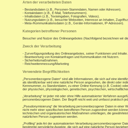
Arten der verarbeiteten Daten
- Bestandsdaten (z.B., Personen-Stammdaten, Namen oder Adressen).
- Kontaktdaten (z.B., E-Mail, Telefonnummern).
- Inhaltsdaten (z.B., Texteingaben, Fotografien, Videos).
- Nutzungsdaten (z.B., besuchte Webseiten, Interesse an Inhalten, Zugriffsz
- Meta-/Kommunikationsdaten (z.B., Geräte-Informationen, IP-Adressen).
Kategorien betroffener Personen
Besucher und Nutzer des Onlineangebotes (Nachfolgend bezeichnen wir di
Zweck der Verarbeitung
- Zurverfügungstellung des Onlineangebotes, seiner Funktionen und Inhalte.
- Beantwortung von Kontaktanfragen und Kommunikation mit Nutzern.
- Sicherheitsmaßnahmen.
- Reichweitenmessung/Marketing
Verwendete Begrifflichkeiten
„Personenbezogene Daten“ sind alle Informationen, die sich auf eine identifiz
als identifizierbar wird eine natürliche Person angesehen, die direkt oder 
Kennnummer, zu Standortdaten, zu einer Online-Kennung (z.B. Cookie) ode
der physischen, physiologischen, genetischen, psychischen, wirtschaftlichen, 
„Verarbeitung“ ist jeder mit oder ohne Hilfe automatisierter Verfahren aus
personenbezogenen Daten. Der Begriff reicht weit und umfasst praktisch j
„Pseudonymisierung“ die Verarbeitung personenbezogener Daten in einer W
nicht mehr einer spezifischen betroffenen Person zugeordnet werden könne
technischen und organisatorischen Maßnahmen unterliegen, die gewährleisten
natürlichen Person zugewiesen werden.
„Profiling“ jede Art der automatisierten Verarbeitung personenbezogener D
bestimmte persönliche Aspekte, die sich auf eine natürliche Person beziehen