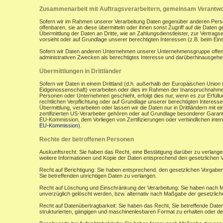
Zusammenarbeit mit Auftragsverarbeitern, gemeinsam Verantwor
Sofern wir im Rahmen unserer Verarbeitung Daten gegenüber anderen Perso
offenbaren, sie an diese übermitteln oder ihnen sonst Zugriff auf die Daten 
Übermittlung der Daten an Dritte, wie an Zahlungsdienstleister, zur Vertragserf
vorsieht oder auf Grundlage unserer berechtigten Interessen (z.B. beim Ein
Sofern wir Daten anderen Unternehmen unserer Unternehmensgruppe offenbar
administrativen Zwecken als berechtigtes Interesse und darüberhinausgeh
Übermittlungen in Drittländer
Sofern wir Daten in einem Drittland (d.h. außerhalb der Europäischen Uni
Eidgenossenschaft) verarbeiten oder dies im Rahmen der Inanspruchnahme 
Personen oder Unternehmen geschieht, erfolgt dies nur, wenn es zur Erfüllung
rechtlichen Verpflichtung oder auf Grundlage unserer berechtigten Interessen 
Übermittlung, verarbeiten oder lassen wir die Daten nur in Drittländern mi
zertifizierten US-Verarbeiter gehören oder auf Grundlage besonderer Garant
EU-Kommission, dem Vorliegen von Zertifizierungen oder verbindlichen inte
EU-Kommission
).
Rechte der betroffenen Personen
Auskunftsrecht: Sie haben das Recht, eine Bestätigung darüber zu verlange
weitere Informationen und Kopie der Daten entsprechend den gesetzlichen 
Recht auf Berichtigung: Sie haben entsprechend. den gesetzlichen Vorgaben 
Sie betreffenden unrichtigen Daten zu verlangen.
Recht auf Löschung und Einschränkung der Verarbeitung: Sie haben nach M
unverzüglich gelöscht werden, bzw. alternativ nach Maßgabe der gesetzlic
Recht auf Datenübertragbarkeit: Sie haben das Recht, Sie betreffende Daten
strukturierten, gängigen und maschinenlesbaren Format zu erhalten oder de