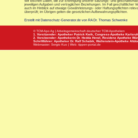
Wir löschen Daten, die zur Erbringung unserer satzungs- und geschäftsmäß
jeweiligen Aufgaben und vertraglichen Beziehungen. Im Fall geschäftlicher V
auch im Hinblick auf etwaige Gewährleistungs- oder Haftungspflichten releva
überprüft; im Übrigen gelten die gesetzlichen Aufbewahrungspflichten.
Erstellt mit Datenschutz-Generator.de von RA Dr. Thomas Schwenke
© TCM-Apo Ag | Arbeitsgemeinschaft deutscher TCM-Apotheken
1. Vorsitzender: Apotheker Patrick Kwik,
Congress-Apotheke
Karlsru
2. Vorsitzender: Apothekerin Dr. Hedda Henzl,
Residenz Apotheke
Wür
Schriftführer: Apotheker Dr. Ralf Schabik,
Wallenstein-Apotheke
Altdor
Webmaster:
Sergio Kuo
| Web:
tippen-portal.de