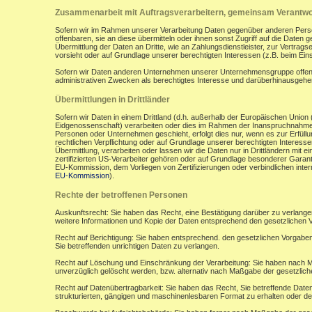
Zusammenarbeit mit Auftragsverarbeitern, gemeinsam Verantwor
Sofern wir im Rahmen unserer Verarbeitung Daten gegenüber anderen Perso
offenbaren, sie an diese übermitteln oder ihnen sonst Zugriff auf die Daten 
Übermittlung der Daten an Dritte, wie an Zahlungsdienstleister, zur Vertragserf
vorsieht oder auf Grundlage unserer berechtigten Interessen (z.B. beim Ein
Sofern wir Daten anderen Unternehmen unserer Unternehmensgruppe offenbar
administrativen Zwecken als berechtigtes Interesse und darüberhinausgeh
Übermittlungen in Drittländer
Sofern wir Daten in einem Drittland (d.h. außerhalb der Europäischen Uni
Eidgenossenschaft) verarbeiten oder dies im Rahmen der Inanspruchnahme 
Personen oder Unternehmen geschieht, erfolgt dies nur, wenn es zur Erfüllung
rechtlichen Verpflichtung oder auf Grundlage unserer berechtigten Interessen 
Übermittlung, verarbeiten oder lassen wir die Daten nur in Drittländern mi
zertifizierten US-Verarbeiter gehören oder auf Grundlage besonderer Garant
EU-Kommission, dem Vorliegen von Zertifizierungen oder verbindlichen inte
EU-Kommission
).
Rechte der betroffenen Personen
Auskunftsrecht: Sie haben das Recht, eine Bestätigung darüber zu verlange
weitere Informationen und Kopie der Daten entsprechend den gesetzlichen 
Recht auf Berichtigung: Sie haben entsprechend. den gesetzlichen Vorgaben 
Sie betreffenden unrichtigen Daten zu verlangen.
Recht auf Löschung und Einschränkung der Verarbeitung: Sie haben nach M
unverzüglich gelöscht werden, bzw. alternativ nach Maßgabe der gesetzlic
Recht auf Datenübertragbarkeit: Sie haben das Recht, Sie betreffende Daten
strukturierten, gängigen und maschinenlesbaren Format zu erhalten oder de