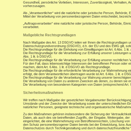
Gesundheit, persönliche Vorlieben, Interessen, Zuverlässigkeit, Verhalten, 
vorherzusagen.
Als „Verantwortlicher“ wird die natürliche oder juristische Person, Behörde,
Mittel der Verarbeitung von personenbezogenen Daten entscheidet, bezeich
„Auftragsverarbeiter“ eine natürliche oder juristische Person, Behörde, Ein
verarbeitet.
Maßgebliche Rechtsgrundlagen
Nach Maßgabe des Art. 13 DSGVO teilen wir Ihnen die Rechtsgrundlagen un
Datenschutzgrundverordnung (DSGVO), d.h. der EU und des EWG gilt, sofer
Die Rechtsgrundlage für die Einholung von Einwilligungen ist Art. 6 Abs. 1 lit
Die Rechtsgrundlage für die Verarbeitung zur Erfüllung unserer Leistungen
Abs. 1 lit. b DSGVO;
Die Rechtsgrundlage für die Verarbeitung zur Erfüllung unserer rechtlichen Ve
Für den Fall, dass lebenswichtige Interessen der betroffenen Person oder 
machen, dient Art. 6 Abs. 1 lit. d DSGVO als Rechtsgrundlage.
Die Rechtsgrundlage für die erforderliche Verarbeitung zur Wahrnehmung eine
erfolgt, die dem Verantwortlichen übertragen wurde ist Art. 6 Abs. 1 lit. e D
Die Rechtsgrundlage für die Verarbeitung zur Wahrung unserer berechtigten I
Die Verarbeitung von Daten zu anderen Zwecken als denen, zu denen sie 
Die Verarbeitung von besonderen Kategorien von Daten (entsprechend Art.
Sicherheitsmaßnahmen
Wir treffen nach Maßgabe der gesetzlichen Vorgabenunter Berücksichtigung
Umstände und der Zwecke der Verarbeitung sowie der unterschiedlichen Eint
natürlicher Personen, geeignete technische und organisatorische Maßnah
Zu den Maßnahmen gehören insbesondere die Sicherung der Vertraulichkeit,
Daten, als auch des sie betreffenden Zugriffs, der Eingabe, Weitergabe, de
eingerichtet, die eine Wahrnehmung von Betroffenenrechten, Löschung von 
den Schutz personenbezogener Daten bereits bei der Entwicklung, bzw. Au
Datenschutzes durch Technikgestaltung und durch datenschutzfreundliche V