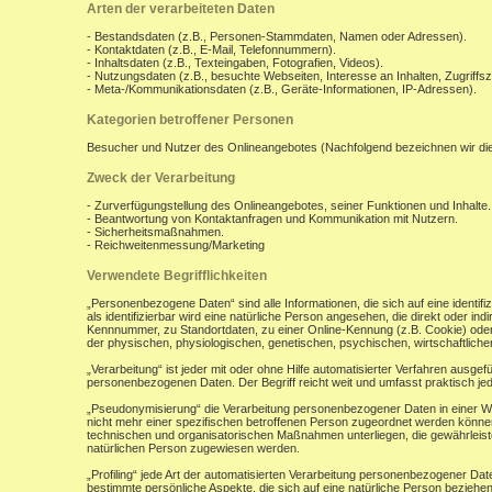
Arten der verarbeiteten Daten
- Bestandsdaten (z.B., Personen-Stammdaten, Namen oder Adressen).
- Kontaktdaten (z.B., E-Mail, Telefonnummern).
- Inhaltsdaten (z.B., Texteingaben, Fotografien, Videos).
- Nutzungsdaten (z.B., besuchte Webseiten, Interesse an Inhalten, Zugriffsz
- Meta-/Kommunikationsdaten (z.B., Geräte-Informationen, IP-Adressen).
Kategorien betroffener Personen
Besucher und Nutzer des Onlineangebotes (Nachfolgend bezeichnen wir di
Zweck der Verarbeitung
- Zurverfügungstellung des Onlineangebotes, seiner Funktionen und Inhalte.
- Beantwortung von Kontaktanfragen und Kommunikation mit Nutzern.
- Sicherheitsmaßnahmen.
- Reichweitenmessung/Marketing
Verwendete Begrifflichkeiten
„Personenbezogene Daten“ sind alle Informationen, die sich auf eine identifiz
als identifizierbar wird eine natürliche Person angesehen, die direkt oder 
Kennnummer, zu Standortdaten, zu einer Online-Kennung (z.B. Cookie) ode
der physischen, physiologischen, genetischen, psychischen, wirtschaftlichen, 
„Verarbeitung“ ist jeder mit oder ohne Hilfe automatisierter Verfahren aus
personenbezogenen Daten. Der Begriff reicht weit und umfasst praktisch j
„Pseudonymisierung“ die Verarbeitung personenbezogener Daten in einer W
nicht mehr einer spezifischen betroffenen Person zugeordnet werden könne
technischen und organisatorischen Maßnahmen unterliegen, die gewährleisten
natürlichen Person zugewiesen werden.
„Profiling“ jede Art der automatisierten Verarbeitung personenbezogener D
bestimmte persönliche Aspekte, die sich auf eine natürliche Person beziehen