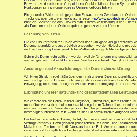
Falls die Nutzer nicht möchten, dass Cookies auf ihrem Rechner gespeicher
Browsers zu deaktivieren. Gespeicherte Cookies können in den Systemein
Funktionseinschränkungen dieses Onlineangebotes führen.
Ein genereller Widerspruch gegen den Einsatz der zu Zwecken des Onlinemark
Trackings, über die US-amerikanische Seite
http://www.aboutads.info/choic
kann die Speicherung von Cookies mittels deren Abschaltung in den Einstell
alle Funktionen dieses Onlineangebotes genutzt werden können.
Löschung von Daten
Die von uns verarbeiteten Daten werden nach Maßgabe der gesetzlichen Vor
Datenschutzerklärung ausdrücklich angegeben, werden die bei uns gespeiche
und der Löschung keine gesetzlichen Aufbewahrungspflichten entgegensteh
Sofern die Daten nicht gelöscht werden, weil sie für andere und gesetzlich 
werden gesperrt und nicht für andere Zwecke verarbeitet. Das gilt z.B. fü
Änderungen und Aktualisierungen der Datenschutzerklärung
Wir bitten Sie sich regelmäßig über den Inhalt unserer Datenschutzerkläru
uns durchgeführten Datenverarbeitungen dies erforderlich machen. Wir infor
Einwilligung) oder eine sonstige individuelle Benachrichtigung erforderlich wir
Erbringung unserer satzungs- und geschäftsgemäßen Leistunge
Wir verarbeiten die Daten unserer Mitglieder, Unterstützer, Interessenten, 
gegenüber vertragliche Leistungen anbieten oder im Rahmen bestehender ges
von Leistungen und Zuwendungen sind. Im Übrigen verarbeiten wir die Daten
berechtigten Interessen, z.B. wenn es sich um administrative Aufgaben oder Ö
Die hierbei verarbeiteten Daten, die Art, der Umfang und der Zweck und die
Vertragsverhältnis. Dazu gehören grundsätzlich Bestands- und Stammdaten d
Mailadresse, Telefon, etc.), die Vertragsdaten (z.B., in Anspruch genommen
sofern wir zahlungspflichtige Leistungen oder Produkte anbieten, Zahlungsda