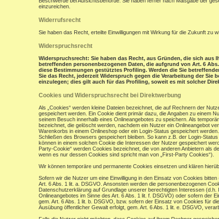
Beschwerde bei Aufsichtsbehörde: Sie haben ferner nach Maßgabe der gese
einzureichen.
Widerrufsrecht
Sie haben das Recht, erteilte Einwilligungen mit Wirkung für die Zukunft zu w
Widerspruchsrecht
Widerspruchsrecht: Sie haben das Recht, aus Gründen, die sich aus Ih
betreffenden personenbezogenen Daten, die aufgrund von Art. 6 Abs. 1 
diese Bestimmungen gestütztes Profiling. Werden die Sie betreffend
Sie das Recht, jederzeit Widerspruch gegen die Verarbeitung der Si
einzulegen; dies gilt auch für das Profiling, soweit es mit solcher Di
Cookies und Widerspruchsrecht bei Direktwerbung
Als „Cookies“ werden kleine Dateien bezeichnet, die auf Rechnern der Nut
gespeichert werden. Ein Cookie dient primär dazu, die Angaben zu einem N
seinem Besuch innerhalb eines Onlineangebotes zu speichern. Als temporär
bezeichnet, die gelöscht werden, nachdem ein Nutzer ein Onlineangebot verl
Warenkorbs in einem Onlineshop oder ein Login-Status gespeichert werden.
Schließen des Browsers gespeichert bleiben. So kann z.B. der Login-Stat
können in einem solchen Cookie die Interessen der Nutzer gespeichert wer
Party-Cookie“ werden Cookies bezeichnet, die von anderen Anbietern als de
wenn es nur dessen Cookies sind spricht man von „First-Party Cookies“).
Wir können temporäre und permanente Cookies einsetzen und klären hierü
Sofern wir die Nutzer um eine Einwilligung in den Einsatz von Cookies bitten
Art. 6 Abs. 1 lit. a. DSGVO. Ansonsten werden die personenbezogenen Coo
Datenschutzerklärung auf Grundlage unserer berechtigten Interessen (d.h. 
Onlineangebotes im Sinne des Art. 6 Abs. 1 lit. f. DSGVO) oder sofern der 
gem. Art. 6 Abs. 1 lit. b. DSGVO, bzw. sofern der Einsatz von Cookies für die
Ausübung öffentlicher Gewalt erfolgt, gem. Art. 6 Abs. 1 lit. e. DSGVO, verarb