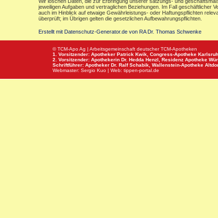
Wir löschen Daten, die zur Erbringung unserer satzungs- und geschäftsmäß
jeweiligen Aufgaben und vertraglichen Beziehungen. Im Fall geschäftlicher V
auch im Hinblick auf etwaige Gewährleistungs- oder Haftungspflichten releva
überprüft; im Übrigen gelten die gesetzlichen Aufbewahrungspflichten.
Erstellt mit Datenschutz-Generator.de von RA Dr. Thomas Schwenke
© TCM-Apo Ag | Arbeitsgemeinschaft deutscher TCM-Apotheken
1. Vorsitzender: Apotheker Patrick Kwik,
Congress-Apotheke
Karlsru
2. Vorsitzender: Apothekerin Dr. Hedda Henzl,
Residenz Apotheke
Wür
Schriftführer: Apotheker Dr. Ralf Schabik,
Wallenstein-Apotheke
Altdor
Webmaster:
Sergio Kuo
| Web:
tippen-portal.de