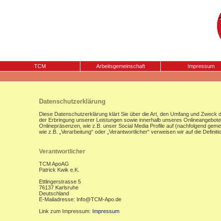
TCM
Arbeitsgemeinschaft
Impressum
Datenschutzerklärung
Diese Datenschutzerklärung klärt Sie über die Art, den Umfang und Zweck
der Erbringung unserer Leistungen sowie innerhalb unseres Onlineangebote
Onlinepräsenzen, wie z.B. unser Social Media Profile auf (nachfolgend gemei
wie z.B. „Verarbeitung“ oder „Verantwortlicher“ verweisen wir auf die Defi
Verantwortlicher
TCM ApoAG
Patrick Kwik e.K.
Ettlingerstrasse 5
76137 Karlsruhe
Deutschland
E-Mailadresse: Info@TCM-Apo.de
Link zum Impressum:
Impressum