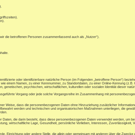
).
riffszeiten).
n).
wir die betroffenen Personen zusammenfassend auch als „Nutzer“).
halte.
ntifizierte oder identifizierbare natürliche Person (im Folgenden „betroffene Person“) beziehe
ung wie einem Namen, zu einer Kennnummer, zu Standortdaten, zu einer Online-Kennung (z.
, genetischen, psychischen, wirtschaftlichen, kulturellen oder sozialen Identität dieser natü
en ausgeführte Vorgang oder jede solche Vorgangsreihe im Zusammenhang mit personenbezogene
ner Weise, dass die personenbezogenen Daten ohne Hinzuziehung zusätzlicher Informatione
ufbewahrt werden und technischen und organisatorischen Maßnahmen unterliegen, die gewäh
erden.
ner Daten, die darin besteht, dass diese personenbezogenen Daten verwendet werden, um bes
ung, wirtschaftliche Lage, Gesundheit, persönliche Vorlieben, Interessen, Zuverlässigkeit, V
ehörde, Einrichtung oder andere Stelle, die allein oder gemeinsam mit anderen über die Zwec