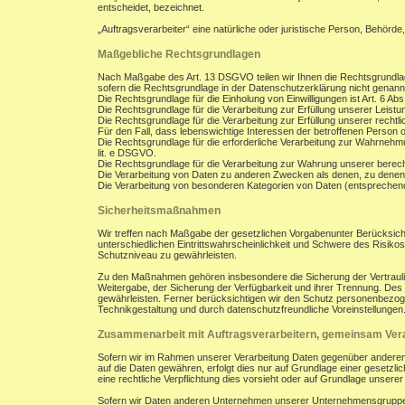
entscheidet, bezeichnet.
„Auftragsverarbeiter“ eine natürliche oder juristische Person, Behörde
Maßgebliche Rechtsgrundlagen
Nach Maßgabe des Art. 13 DSGVO teilen wir Ihnen die Rechtsgrundla
sofern die Rechtsgrundlage in der Datenschutzerklärung nicht genann
Die Rechtsgrundlage für die Einholung von Einwilligungen ist Art. 6 Abs
Die Rechtsgrundlage für die Verarbeitung zur Erfüllung unserer Leist
Die Rechtsgrundlage für die Verarbeitung zur Erfüllung unserer rechtlic
Für den Fall, dass lebenswichtige Interessen der betroffenen Person 
Die Rechtsgrundlage für die erforderliche Verarbeitung zur Wahrnehmung
lit. e DSGVO.
Die Rechtsgrundlage für die Verarbeitung zur Wahrung unserer berechti
Die Verarbeitung von Daten zu anderen Zwecken als denen, zu denen
Die Verarbeitung von besonderen Kategorien von Daten (entsprechen
Sicherheitsmaßnahmen
Wir treffen nach Maßgabe der gesetzlichen Vorgabenunter Berücksich
unterschiedlichen Eintrittswahrscheinlichkeit und Schwere des Risik
Schutzniveau zu gewährleisten.
Zu den Maßnahmen gehören insbesondere die Sicherung der Vertraulichk
Weitergabe, der Sicherung der Verfügbarkeit und ihrer Trennung. De
gewährleisten. Ferner berücksichtigen wir den Schutz personenbezog
Technikgestaltung und durch datenschutzfreundliche Voreinstellungen
Zusammenarbeit mit Auftragsverarbeitern, gemeinsam Vera
Sofern wir im Rahmen unserer Verarbeitung Daten gegenüber anderen P
auf die Daten gewähren, erfolgt dies nur auf Grundlage einer gesetzlich
eine rechtliche Verpflichtung dies vorsieht oder auf Grundlage unsere
Sofern wir Daten anderen Unternehmen unserer Unternehmensgruppe off