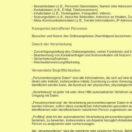
- Bestandsdaten (z.B., Personen-Stammdaten, Namen oder Adressen
- Kontaktdaten (z.B., E-Mail, Telefonnummern).
- Inhaltsdaten (z.B., Texteingaben, Fotografien, Videos).
- Nutzungsdaten (z.B., besuchte Webseiten, Interesse an Inhalten, Zug
- Meta-/Kommunikationsdaten (z.B., Geräte-Informationen, IP-Adresse
Kategorien betroffener Personen
Besucher und Nutzer des Onlineangebotes (Nachfolgend bezeichnen 
Zweck der Verarbeitung
- Zurverfügungstellung des Onlineangebotes, seiner Funktionen und In
- Beantwortung von Kontaktanfragen und Kommunikation mit Nutzern.
- Sicherheitsmaßnahmen.
- Reichweitenmessung/Marketing
Verwendete Begrifflichkeiten
„Personenbezogene Daten“ sind alle Informationen, die sich auf eine ide
direkt oder indirekt, insbesondere mittels Zuordnung zu einer Kenn
identifiziert werden kann, die Ausdruck der physischen, physiologischen
„Verarbeitung“ ist jeder mit oder ohne Hilfe automatisierter Verfahr
Umgang mit Daten.
„Pseudonymisierung“ die Verarbeitung personenbezogener Daten in ei
werden können, sofern diese zusätzlichen Informationen gesondert a
identifizierten oder identifizierbaren natürlichen Person zugewiesen w
„Profiling“ jede Art der automatisierten Verarbeitung personenbezoge
beziehen, zu bewerten, insbesondere um Aspekte bezüglich Arbeitsleist
Person zu analysieren oder vorherzusagen.
Als „Verantwortlicher“ wird die natürliche oder juristische Person, B