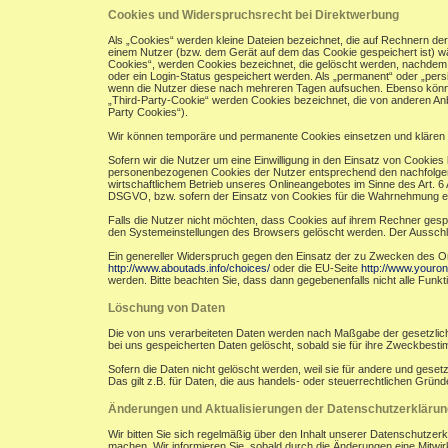
Cookies und Widerspruchsrecht bei Direktwerbung
Als „Cookies“ werden kleine Dateien bezeichnet, die auf Rechnern de
einem Nutzer (bzw. dem Gerät auf dem das Cookie gespeichert ist) w
Cookies“, werden Cookies bezeichnet, die gelöscht werden, nachdem e
oder ein Login-Status gespeichert werden. Als „permanent“ oder „per
wenn die Nutzer diese nach mehreren Tagen aufsuchen. Ebenso könne
„Third-Party-Cookie“ werden Cookies bezeichnet, die von anderen Anb
Party Cookies“).
Wir können temporäre und permanente Cookies einsetzen und klären 
Sofern wir die Nutzer um eine Einwilligung in den Einsatz von Cookies 
personenbezogenen Cookies der Nutzer entsprechend den nachfolgend
wirtschaftlichem Betrieb unseres Onlineangebotes im Sinne des Art. 6 A
DSGVO, bzw. sofern der Einsatz von Cookies für die Wahrnehmung einer A
Falls die Nutzer nicht möchten, dass Cookies auf ihrem Rechner gesp
den Systemeinstellungen des Browsers gelöscht werden. Der Aussch
Ein genereller Widerspruch gegen den Einsatz der zu Zwecken des Onli
http://www.aboutads.info/choices/
oder die EU-Seite
http://www.youron
werden. Bitte beachten Sie, dass dann gegebenenfalls nicht alle Fun
Löschung von Daten
Die von uns verarbeiteten Daten werden nach Maßgabe der gesetzlich
bei uns gespeicherten Daten gelöscht, sobald sie für ihre Zweckbest
Sofern die Daten nicht gelöscht werden, weil sie für andere und geset
Das gilt z.B. für Daten, die aus handels- oder steuerrechtlichen Gr
Änderungen und Aktualisierungen der Datenschutzerklärun
Wir bitten Sie sich regelmäßig über den Inhalt unserer Datenschutzer
machen. Wir informieren Sie, sobald durch die Änderungen eine Mitwirku