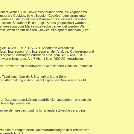
chert werden. Ein Cookie dient primär dazu, die Angaben zu
mporäre Cookies, bzw. „Session-Cookies“ oder „transiente
 kann z.B. der Inhalt eines Warenkorbs in einem Onlineshop
bleiben. So kann z.B. der Login-Status gespeichert werden,
eitenmessung oder Marketingzwecke verwendet werden. Als
alls, wenn es nur dessen Cookies sind spricht man von „First-
ng Art. 6 Abs. 1 lit. a. DSGVO. Ansonsten werden die
en Interessen (d.h. Interesse an der Analyse, Optimierung und
enen Leistungen erforderlich ist, gem. Art. 6 Abs. 1 lit. b.
alt erfolgt, gem. Art. 6 Abs. 1 lit. e. DSGVO, verarbeitet.
hres Browsers zu deaktivieren. Gespeicherte Cookies können in
es Trackings, über die US-amerikanische Seite
ren Abschaltung in den Einstellungen des Browsers erreicht
eser Datenschutzerklärung ausdrücklich angegeben, werden die
chten entgegenstehen.
ten werden gesperrt und nicht für andere Zwecke verarbeitet.
von uns durchgeführten Datenverarbeitungen dies erforderlich
rforderlich wird.