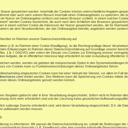
r Nutzer gespeichert werden. Innerhalb der Cookies können unterschiedliche Angaben gespei
ährend oder auch nach seinem Besuch innerhalb eines Onlineangebotes zu speichern. Als te
in Nutzer ein Onlineangebot verlässt und seinen Browser schließt. In einem solchen Cookie
sistent“ werden Cookies bezeichnet, die auch nach dem Schließen des Browsers gespeichert 
n in einem solchen Cookie die Interessen der Nutzer gespeichert werden, die für Reichw
ietern als dem Verantwortlichen, der das Onlineangebot betreibt, angeboten werden (andernf
hierüber im Rahmen unserer Datenschutzerklärung auf.
bitten (z.B. im Rahmen einer Cookie-Einwilligung), ist die Rechtsgrundlage dieser Verarbeitu
en Erläuterungen im Rahmen dieser Datenschutzerklärung auf Grundlage unserer berechtigt
bs. 1 lit. f. DSGVO) oder sofern der Einsatz von Cookies zur Erbringung unserer vertragsbezog
ufgabe, die im öffentlichen Interesse liegt erforderlich ist oder in Ausübung öffentlicher Gew
eichert werden, werden sie gebeten die entsprechende Option in den Systemeinstellungen i
luss von Cookies kann zu Funktionseinschränkungen dieses Onlineangebotes führen.
nemarketing eingesetzten Cookies kann bei einer Vielzahl der Dienste, vor allem im Fall d
linechoices.com/
erklärt werden. Des Weiteren kann die Speicherung von Cookies mittels de
ktionen dieses Onlineangebotes genutzt werden können.
en Vorgaben gelöscht oder in ihrer Verarbeitung eingeschränkt. Sofern nicht im Rahmen di
immung nicht mehr erforderlich sind und der Löschung keine gesetzlichen Aufbewahrungspfli
zlich zulässige Zwecke erforderlich sind, wird deren Verarbeitung eingeschränkt. D.h. die Da
ünden aufbewahrt werden müssen.
g
klärung zu informieren. Wir passen die Datenschutzerklärung an, sobald die Änderungen der 
ngshandlung Ihrerseits (z.B. Einwilligung) oder eine sonstige individuelle Benachrichtigung e