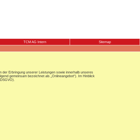
TCM AG Intern
Sitemap
 der Erbringung unserer Leistungen sowie innerhalb unseres
olgend gemeinsam bezeichnet als „Onlineangebot“). Im Hinblick
g (DSGVO).