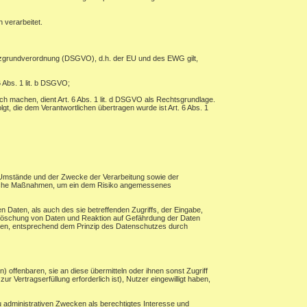
 verarbeitet.
tzgrundverordnung (DSGVO), d.h. der EU und des EWG gilt,
 Abs. 1 lit. b DSGVO;
ch machen, dient Art. 6 Abs. 1 lit. d DSGVO als Rechtsgrundlage.
lgt, die dem Verantwortlichen übertragen wurde ist Art. 6 Abs. 1
 Umstände und der Zwecke der Verarbeitung sowie der
torische Maßnahmen, um ein dem Risiko angemessenes
 Daten, als auch des sie betreffenden Zugriffs, der Eingabe,
, Löschung von Daten und Reaktion auf Gefährdung der Daten
hren, entsprechend dem Prinzip des Datenschutzes durch
ffenbaren, sie an diese übermitteln oder ihnen sonst Zugriff
r Vertragserfüllung erforderlich ist), Nutzer eingewilligt haben,
 administrativen Zwecken als berechtigtes Interesse und