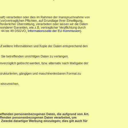
haft) verarbeiten oder dies im Rahmen der Inanspruchnahme von
r)vertraglichen Pflichten, auf Grundlage Ihrer Einwilligung,
forderlicher Übermittlung, verarbeiten oder lassen wir die Daten
sonderer Garantien, wie z.B. vertraglicher Verpflichtung durch
rt. 44 bis 49 DSGVO,
Informationsseite der EU-Kommission
).
auf weitere Informationen und Kopie der Daten entsprechend den
 Sie betreffenden unrichtigen Daten zu verlangen.
verzüglich gelöscht werden, bzw. alternativ nach Maßgabe der
 strukturierten, gängigen und maschinenlesbaren Format zu
 einzureichen.
etreffenden personenbezogenen Daten, die aufgrund von Art.
treffenden personenbezogenen Daten verarbeitet, um
Zwecke derartiger Werbung einzulegen; dies gilt auch für