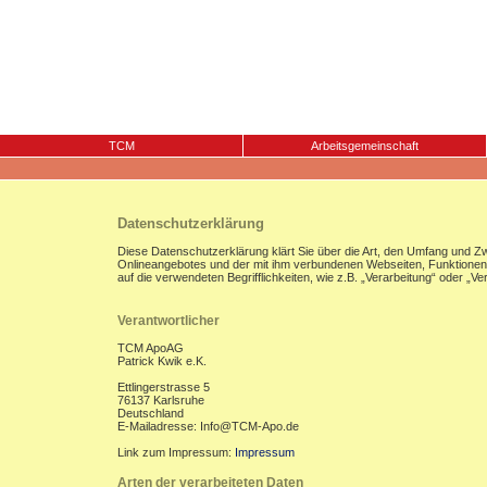
TCM
Arbeitsgemeinschaft
Datenschutzerklärung
Diese Datenschutzerklärung klärt Sie über die Art, den Umfang und 
Onlineangebotes und der mit ihm verbundenen Webseiten, Funktionen u
auf die verwendeten Begrifflichkeiten, wie z.B. „Verarbeitung“ oder „
Verantwortlicher
TCM ApoAG
Patrick Kwik e.K.
Ettlingerstrasse 5
76137 Karlsruhe
Deutschland
E-Mailadresse: Info@TCM-Apo.de
Link zum Impressum:
Impressum
Arten der verarbeiteten Daten