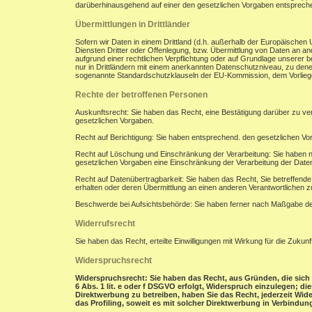
darüberhinausgehend auf einer den gesetzlichen Vorgaben entsprec
Übermittlungen in Drittländer
Sofern wir Daten in einem Drittland (d.h. außerhalb der Europäisch
Diensten Dritter oder Offenlegung, bzw. Übermittlung von Daten an and
aufgrund einer rechtlichen Verpflichtung oder auf Grundlage unserer be
nur in Drittländern mit einem anerkannten Datenschutzniveau, zu denen
sogenannte Standardschutzklauseln der EU-Kommission, dem Vorliegen
Rechte der betroffenen Personen
Auskunftsrecht: Sie haben das Recht, eine Bestätigung darüber zu ve
gesetzlichen Vorgaben.
Recht auf Berichtigung: Sie haben entsprechend. den gesetzlichen Vor
Recht auf Löschung und Einschränkung der Verarbeitung: Sie haben n
gesetzlichen Vorgaben eine Einschränkung der Verarbeitung der Date
Recht auf Datenübertragbarkeit: Sie haben das Recht, Sie betreffend
erhalten oder deren Übermittlung an einen anderen Verantwortlichen z
Beschwerde bei Aufsichtsbehörde: Sie haben ferner nach Maßgabe der
Widerrufsrecht
Sie haben das Recht, erteilte Einwilligungen mit Wirkung für die Zukunf
Widerspruchsrecht
Widerspruchsrecht: Sie haben das Recht, aus Gründen, die sich 
6 Abs. 1 lit. e oder f DSGVO erfolgt, Widerspruch einzulegen; d
Direktwerbung zu betreiben, haben Sie das Recht, jederzeit Wi
das Profiling, soweit es mit solcher Direktwerbung in Verbindung