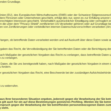
henden Grundlage.
en Union (EU), des Europäischen Wirtschaftsraums (EWR) oder der Schweizer Eidgenossensc
ere Personen oder Unternehmen geschieht, erfolgt dies nur, wenn es zur Erfüllung unserer (vo
rechtigten Interessen geschieht. Vorbehaltlich ausdrücklicher Einwilligung oder vertraglich er
 die unter dem "Privacy-Shield" zertifizierten US-Verarbeiter gehören oder auf Grundlage be
 von Zertifizierungen oder verbindlichen internen Datenschutzvorschriften verarbeiten (A
rlangen, ob betreffende Daten verarbeitet werden und auf Auskunft über diese Daten sowie 
gaben das Recht, die Vervollständigung der Sie betreffenden Daten oder die Berichtigung der
ach Maßgabe der gesetzlichen Vorgaben das Recht zu verlangen, dass betreffende Daten un
n zu verlangen.
e Daten, die Sie uns bereitgestellt haben, nach Maßgabe der gesetzlichen Vorgaben in einem
u fordern.
 gesetzlichen Vorgaben das Recht, eine Beschwerde bei der zuständigen Aufsichtsbehörde
t zu widerrufen.
aus Ihrer besonderen Situation ergeben, jederzeit gegen die Verarbeitung der Sie b
ies gilt auch für ein auf diese Bestimmungen gestütztes Profiling. Werden die Sie be
derspruch gegen die Verarbeitung der Sie betreffenden personenbezogenen Daten zum 
 steht.