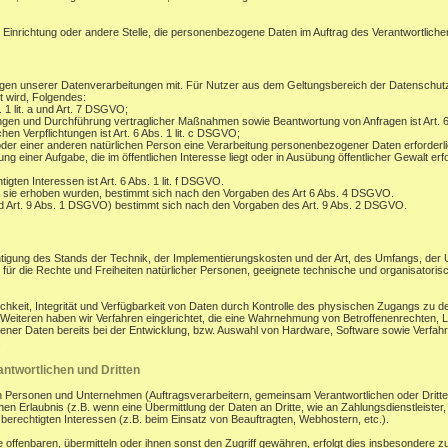
, Einrichtung oder andere Stelle, die personenbezogene Daten im Auftrag des Verantwortlichen
gen unserer Datenverarbeitungen mit. Für Nutzer aus dem Geltungsbereich der Datenschu
t wird, Folgendes:
. 1 lit. a und Art. 7 DSGVO;
ungen und Durchführung vertraglicher Maßnahmen sowie Beantwortung von Anfragen ist Art. 6
hen Verpflichtungen ist Art. 6 Abs. 1 lit. c DSGVO;
oder einer anderen natürlichen Person eine Verarbeitung personenbezogener Daten erforderli
 einer Aufgabe, die im öffentlichen Interesse liegt oder in Ausübung öffentlicher Gewalt erfo
gten Interessen ist Art. 6 Abs. 1 lit. f DSGVO.
 sie erhoben wurden, bestimmt sich nach den Vorgaben des Art 6 Abs. 4 DSGVO.
d Art. 9 Abs. 1 DSGVO) bestimmt sich nach den Vorgaben des Art. 9 Abs. 2 DSGVO.
tigung des Stands der Technik, der Implementierungskosten und der Art, des Umfangs, der
os für die Rechte und Freiheiten natürlicher Personen, geeignete technische und organisa
eit, Integrität und Verfügbarkeit von Daten durch Kontrolle des physischen Zugangs zu den
s Weiteren haben wir Verfahren eingerichtet, die eine Wahrnehmung von Betroffenenrechten
ener Daten bereits bei der Entwicklung, bzw. Auswahl von Hardware, Software sowie Verfa
.
ntwortlichen und Dritten
ersonen und Unternehmen (Auftragsverarbeitern, gemeinsam Verantwortlichen oder Dritten) o
en Erlaubnis (z.B. wenn eine Übermittlung der Daten an Dritte, wie an Zahlungsdienstleister, zu
r berechtigten Interessen (z.B. beim Einsatz von Beauftragten, Webhostern, etc.).
enbaren, übermitteln oder ihnen sonst den Zugriff gewähren, erfolgt dies insbesondere zu