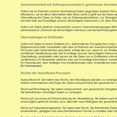
Zusammenarbeit mit Auftragsverarbeitern, gemeinsam Verantwor
Sofern wir im Rahmen unserer Verarbeitung Daten gegenüber anderen Perso
offenbaren, sie an diese übermitteln oder ihnen sonst Zugriff auf die Daten 
Übermittlung der Daten an Dritte, wie an Zahlungsdienstleister, zur Vertragserf
vorsieht oder auf Grundlage unserer berechtigten Interessen (z.B. beim Ein
Sofern wir Daten anderen Unternehmen unserer Unternehmensgruppe offenbar
administrativen Zwecken als berechtigtes Interesse und darüberhinausgeh
Übermittlungen in Drittländer
Sofern wir Daten in einem Drittland (d.h. außerhalb der Europäischen Uni
Eidgenossenschaft) verarbeiten oder dies im Rahmen der Inanspruchnahme 
Personen oder Unternehmen geschieht, erfolgt dies nur, wenn es zur Erfüllung
rechtlichen Verpflichtung oder auf Grundlage unserer berechtigten Interessen 
Übermittlung, verarbeiten oder lassen wir die Daten nur in Drittländern mi
zertifizierten US-Verarbeiter gehören oder auf Grundlage besonderer Garant
EU-Kommission, dem Vorliegen von Zertifizierungen oder verbindlichen inte
EU-Kommission
).
Rechte der betroffenen Personen
Auskunftsrecht: Sie haben das Recht, eine Bestätigung darüber zu verlange
weitere Informationen und Kopie der Daten entsprechend den gesetzlichen 
Recht auf Berichtigung: Sie haben entsprechend. den gesetzlichen Vorgaben 
Sie betreffenden unrichtigen Daten zu verlangen.
Recht auf Löschung und Einschränkung der Verarbeitung: Sie haben nach M
unverzüglich gelöscht werden, bzw. alternativ nach Maßgabe der gesetzlic
Recht auf Datenübertragbarkeit: Sie haben das Recht, Sie betreffende Daten
strukturierten, gängigen und maschinenlesbaren Format zu erhalten oder de