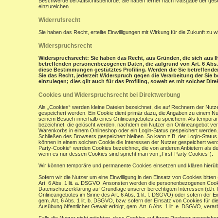
Beschwerde bei Aufsichtsbehörde: Sie haben ferner nach Maßgabe der gese
einzureichen.
Widerrufsrecht
Sie haben das Recht, erteilte Einwilligungen mit Wirkung für die Zukunft zu w
Widerspruchsrecht
Widerspruchsrecht: Sie haben das Recht, aus Gründen, die sich aus Ih
betreffenden personenbezogenen Daten, die aufgrund von Art. 6 Abs. 1 
diese Bestimmungen gestütztes Profiling. Werden die Sie betreffend
Sie das Recht, jederzeit Widerspruch gegen die Verarbeitung der Si
einzulegen; dies gilt auch für das Profiling, soweit es mit solcher Di
Cookies und Widerspruchsrecht bei Direktwerbung
Als „Cookies“ werden kleine Dateien bezeichnet, die auf Rechnern der Nut
gespeichert werden. Ein Cookie dient primär dazu, die Angaben zu einem N
seinem Besuch innerhalb eines Onlineangebotes zu speichern. Als temporär
bezeichnet, die gelöscht werden, nachdem ein Nutzer ein Onlineangebot verl
Warenkorbs in einem Onlineshop oder ein Login-Status gespeichert werden.
Schließen des Browsers gespeichert bleiben. So kann z.B. der Login-Stat
können in einem solchen Cookie die Interessen der Nutzer gespeichert wer
Party-Cookie“ werden Cookies bezeichnet, die von anderen Anbietern als de
wenn es nur dessen Cookies sind spricht man von „First-Party Cookies“).
Wir können temporäre und permanente Cookies einsetzen und klären hierü
Sofern wir die Nutzer um eine Einwilligung in den Einsatz von Cookies bitten
Art. 6 Abs. 1 lit. a. DSGVO. Ansonsten werden die personenbezogenen Coo
Datenschutzerklärung auf Grundlage unserer berechtigten Interessen (d.h. 
Onlineangebotes im Sinne des Art. 6 Abs. 1 lit. f. DSGVO) oder sofern der 
gem. Art. 6 Abs. 1 lit. b. DSGVO, bzw. sofern der Einsatz von Cookies für die
Ausübung öffentlicher Gewalt erfolgt, gem. Art. 6 Abs. 1 lit. e. DSGVO, verarb