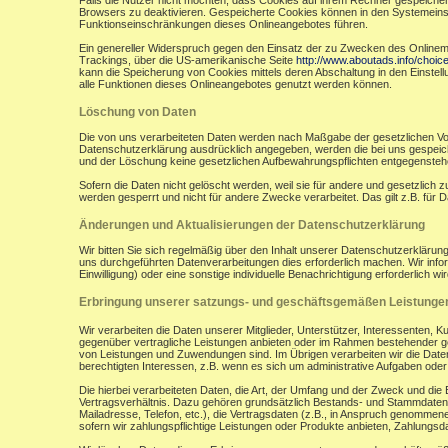
Falls die Nutzer nicht möchten, dass Cookies auf ihrem Rechner gespeicher
Browsers zu deaktivieren. Gespeicherte Cookies können in den Systemein
Funktionseinschränkungen dieses Onlineangebotes führen.
Ein genereller Widerspruch gegen den Einsatz der zu Zwecken des Onlinemark
Trackings, über die US-amerikanische Seite
http://www.aboutads.info/choic
kann die Speicherung von Cookies mittels deren Abschaltung in den Einstell
alle Funktionen dieses Onlineangebotes genutzt werden können.
Löschung von Daten
Die von uns verarbeiteten Daten werden nach Maßgabe der gesetzlichen Vor
Datenschutzerklärung ausdrücklich angegeben, werden die bei uns gespeiche
und der Löschung keine gesetzlichen Aufbewahrungspflichten entgegensteh
Sofern die Daten nicht gelöscht werden, weil sie für andere und gesetzlich 
werden gesperrt und nicht für andere Zwecke verarbeitet. Das gilt z.B. fü
Änderungen und Aktualisierungen der Datenschutzerklärung
Wir bitten Sie sich regelmäßig über den Inhalt unserer Datenschutzerkläru
uns durchgeführten Datenverarbeitungen dies erforderlich machen. Wir infor
Einwilligung) oder eine sonstige individuelle Benachrichtigung erforderlich wir
Erbringung unserer satzungs- und geschäftsgemäßen Leistunge
Wir verarbeiten die Daten unserer Mitglieder, Unterstützer, Interessenten, 
gegenüber vertragliche Leistungen anbieten oder im Rahmen bestehender ges
von Leistungen und Zuwendungen sind. Im Übrigen verarbeiten wir die Daten
berechtigten Interessen, z.B. wenn es sich um administrative Aufgaben oder Ö
Die hierbei verarbeiteten Daten, die Art, der Umfang und der Zweck und die
Vertragsverhältnis. Dazu gehören grundsätzlich Bestands- und Stammdaten d
Mailadresse, Telefon, etc.), die Vertragsdaten (z.B., in Anspruch genommen
sofern wir zahlungspflichtige Leistungen oder Produkte anbieten, Zahlungsda