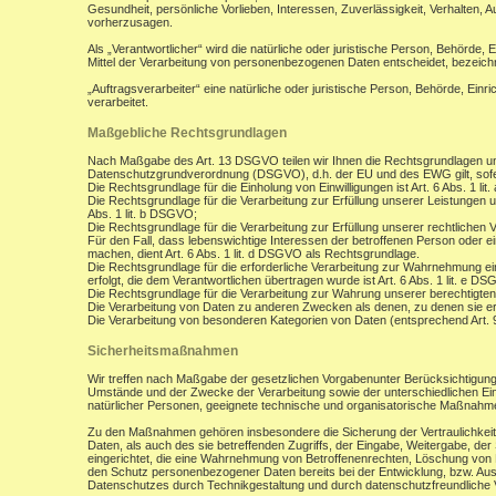
Gesundheit, persönliche Vorlieben, Interessen, Zuverlässigkeit, Verhalten, 
vorherzusagen.
Als „Verantwortlicher“ wird die natürliche oder juristische Person, Behörde,
Mittel der Verarbeitung von personenbezogenen Daten entscheidet, bezeich
„Auftragsverarbeiter“ eine natürliche oder juristische Person, Behörde, Ein
verarbeitet.
Maßgebliche Rechtsgrundlagen
Nach Maßgabe des Art. 13 DSGVO teilen wir Ihnen die Rechtsgrundlagen un
Datenschutzgrundverordnung (DSGVO), d.h. der EU und des EWG gilt, sofer
Die Rechtsgrundlage für die Einholung von Einwilligungen ist Art. 6 Abs. 1 lit
Die Rechtsgrundlage für die Verarbeitung zur Erfüllung unserer Leistungen
Abs. 1 lit. b DSGVO;
Die Rechtsgrundlage für die Verarbeitung zur Erfüllung unserer rechtlichen Ve
Für den Fall, dass lebenswichtige Interessen der betroffenen Person oder 
machen, dient Art. 6 Abs. 1 lit. d DSGVO als Rechtsgrundlage.
Die Rechtsgrundlage für die erforderliche Verarbeitung zur Wahrnehmung eine
erfolgt, die dem Verantwortlichen übertragen wurde ist Art. 6 Abs. 1 lit. e D
Die Rechtsgrundlage für die Verarbeitung zur Wahrung unserer berechtigten I
Die Verarbeitung von Daten zu anderen Zwecken als denen, zu denen sie 
Die Verarbeitung von besonderen Kategorien von Daten (entsprechend Art.
Sicherheitsmaßnahmen
Wir treffen nach Maßgabe der gesetzlichen Vorgabenunter Berücksichtigung
Umstände und der Zwecke der Verarbeitung sowie der unterschiedlichen Eint
natürlicher Personen, geeignete technische und organisatorische Maßnah
Zu den Maßnahmen gehören insbesondere die Sicherung der Vertraulichkeit,
Daten, als auch des sie betreffenden Zugriffs, der Eingabe, Weitergabe, de
eingerichtet, die eine Wahrnehmung von Betroffenenrechten, Löschung von 
den Schutz personenbezogener Daten bereits bei der Entwicklung, bzw. Au
Datenschutzes durch Technikgestaltung und durch datenschutzfreundliche V