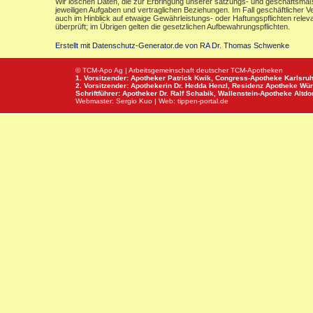
Wir löschen Daten, die zur Erbringung unserer satzungs- und geschäftsmäß
jeweiligen Aufgaben und vertraglichen Beziehungen. Im Fall geschäftlicher V
auch im Hinblick auf etwaige Gewährleistungs- oder Haftungspflichten releva
überprüft; im Übrigen gelten die gesetzlichen Aufbewahrungspflichten.
Erstellt mit Datenschutz-Generator.de von RA Dr. Thomas Schwenke
© TCM-Apo Ag | Arbeitsgemeinschaft deutscher TCM-Apotheken
1. Vorsitzender: Apotheker Patrick Kwik,
Congress-Apotheke
Karlsru
2. Vorsitzender: Apothekerin Dr. Hedda Henzl,
Residenz Apotheke
Wür
Schriftführer: Apotheker Dr. Ralf Schabik,
Wallenstein-Apotheke
Altdor
Webmaster:
Sergio Kuo
| Web:
tippen-portal.de