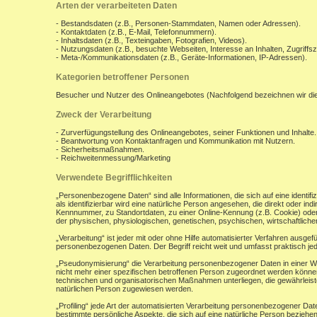
Arten der verarbeiteten Daten
- Bestandsdaten (z.B., Personen-Stammdaten, Namen oder Adressen).
- Kontaktdaten (z.B., E-Mail, Telefonnummern).
- Inhaltsdaten (z.B., Texteingaben, Fotografien, Videos).
- Nutzungsdaten (z.B., besuchte Webseiten, Interesse an Inhalten, Zugriffsz
- Meta-/Kommunikationsdaten (z.B., Geräte-Informationen, IP-Adressen).
Kategorien betroffener Personen
Besucher und Nutzer des Onlineangebotes (Nachfolgend bezeichnen wir di
Zweck der Verarbeitung
- Zurverfügungstellung des Onlineangebotes, seiner Funktionen und Inhalte.
- Beantwortung von Kontaktanfragen und Kommunikation mit Nutzern.
- Sicherheitsmaßnahmen.
- Reichweitenmessung/Marketing
Verwendete Begrifflichkeiten
„Personenbezogene Daten“ sind alle Informationen, die sich auf eine identifiz
als identifizierbar wird eine natürliche Person angesehen, die direkt oder 
Kennnummer, zu Standortdaten, zu einer Online-Kennung (z.B. Cookie) ode
der physischen, physiologischen, genetischen, psychischen, wirtschaftlichen, 
„Verarbeitung“ ist jeder mit oder ohne Hilfe automatisierter Verfahren aus
personenbezogenen Daten. Der Begriff reicht weit und umfasst praktisch j
„Pseudonymisierung“ die Verarbeitung personenbezogener Daten in einer W
nicht mehr einer spezifischen betroffenen Person zugeordnet werden könne
technischen und organisatorischen Maßnahmen unterliegen, die gewährleisten
natürlichen Person zugewiesen werden.
„Profiling“ jede Art der automatisierten Verarbeitung personenbezogener D
bestimmte persönliche Aspekte, die sich auf eine natürliche Person beziehen