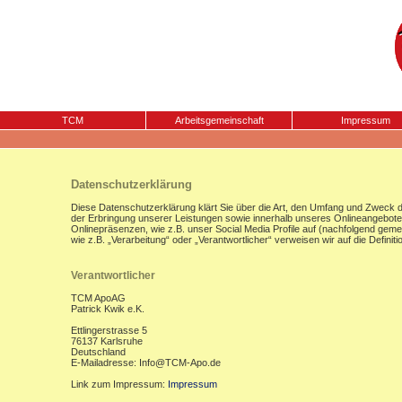
TCM
Arbeitsgemeinschaft
Impressum
Datenschutzerklärung
Diese Datenschutzerklärung klärt Sie über die Art, den Umfang und Zweck
der Erbringung unserer Leistungen sowie innerhalb unseres Onlineangebote
Onlinepräsenzen, wie z.B. unser Social Media Profile auf (nachfolgend gemei
wie z.B. „Verarbeitung“ oder „Verantwortlicher“ verweisen wir auf die Defi
Verantwortlicher
TCM ApoAG
Patrick Kwik e.K.
Ettlingerstrasse 5
76137 Karlsruhe
Deutschland
E-Mailadresse: Info@TCM-Apo.de
Link zum Impressum:
Impressum