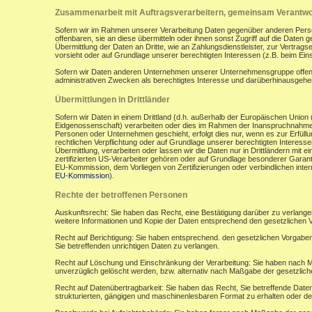
Zusammenarbeit mit Auftragsverarbeitern, gemeinsam Verantwor
Sofern wir im Rahmen unserer Verarbeitung Daten gegenüber anderen Perso
offenbaren, sie an diese übermitteln oder ihnen sonst Zugriff auf die Daten 
Übermittlung der Daten an Dritte, wie an Zahlungsdienstleister, zur Vertragserf
vorsieht oder auf Grundlage unserer berechtigten Interessen (z.B. beim Ein
Sofern wir Daten anderen Unternehmen unserer Unternehmensgruppe offenbar
administrativen Zwecken als berechtigtes Interesse und darüberhinausgeh
Übermittlungen in Drittländer
Sofern wir Daten in einem Drittland (d.h. außerhalb der Europäischen Uni
Eidgenossenschaft) verarbeiten oder dies im Rahmen der Inanspruchnahme 
Personen oder Unternehmen geschieht, erfolgt dies nur, wenn es zur Erfüllung
rechtlichen Verpflichtung oder auf Grundlage unserer berechtigten Interessen 
Übermittlung, verarbeiten oder lassen wir die Daten nur in Drittländern mi
zertifizierten US-Verarbeiter gehören oder auf Grundlage besonderer Garant
EU-Kommission, dem Vorliegen von Zertifizierungen oder verbindlichen inte
EU-Kommission
).
Rechte der betroffenen Personen
Auskunftsrecht: Sie haben das Recht, eine Bestätigung darüber zu verlange
weitere Informationen und Kopie der Daten entsprechend den gesetzlichen 
Recht auf Berichtigung: Sie haben entsprechend. den gesetzlichen Vorgaben 
Sie betreffenden unrichtigen Daten zu verlangen.
Recht auf Löschung und Einschränkung der Verarbeitung: Sie haben nach M
unverzüglich gelöscht werden, bzw. alternativ nach Maßgabe der gesetzlic
Recht auf Datenübertragbarkeit: Sie haben das Recht, Sie betreffende Daten
strukturierten, gängigen und maschinenlesbaren Format zu erhalten oder de