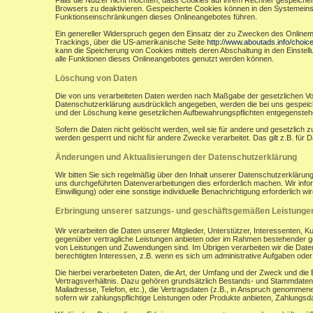
Falls die Nutzer nicht möchten, dass Cookies auf ihrem Rechner gespeicher
Browsers zu deaktivieren. Gespeicherte Cookies können in den Systemein
Funktionseinschränkungen dieses Onlineangebotes führen.
Ein genereller Widerspruch gegen den Einsatz der zu Zwecken des Onlinemark
Trackings, über die US-amerikanische Seite
http://www.aboutads.info/choic
kann die Speicherung von Cookies mittels deren Abschaltung in den Einstell
alle Funktionen dieses Onlineangebotes genutzt werden können.
Löschung von Daten
Die von uns verarbeiteten Daten werden nach Maßgabe der gesetzlichen Vor
Datenschutzerklärung ausdrücklich angegeben, werden die bei uns gespeiche
und der Löschung keine gesetzlichen Aufbewahrungspflichten entgegensteh
Sofern die Daten nicht gelöscht werden, weil sie für andere und gesetzlich 
werden gesperrt und nicht für andere Zwecke verarbeitet. Das gilt z.B. fü
Änderungen und Aktualisierungen der Datenschutzerklärung
Wir bitten Sie sich regelmäßig über den Inhalt unserer Datenschutzerkläru
uns durchgeführten Datenverarbeitungen dies erforderlich machen. Wir infor
Einwilligung) oder eine sonstige individuelle Benachrichtigung erforderlich wir
Erbringung unserer satzungs- und geschäftsgemäßen Leistunge
Wir verarbeiten die Daten unserer Mitglieder, Unterstützer, Interessenten, 
gegenüber vertragliche Leistungen anbieten oder im Rahmen bestehender ges
von Leistungen und Zuwendungen sind. Im Übrigen verarbeiten wir die Daten
berechtigten Interessen, z.B. wenn es sich um administrative Aufgaben oder Ö
Die hierbei verarbeiteten Daten, die Art, der Umfang und der Zweck und die
Vertragsverhältnis. Dazu gehören grundsätzlich Bestands- und Stammdaten d
Mailadresse, Telefon, etc.), die Vertragsdaten (z.B., in Anspruch genommen
sofern wir zahlungspflichtige Leistungen oder Produkte anbieten, Zahlungsda