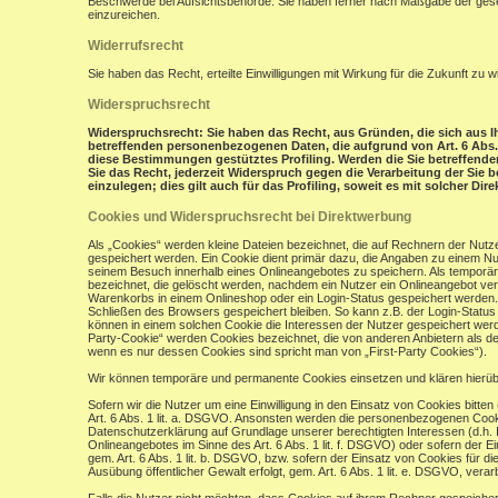
Beschwerde bei Aufsichtsbehörde: Sie haben ferner nach Maßgabe der gese
einzureichen.
Widerrufsrecht
Sie haben das Recht, erteilte Einwilligungen mit Wirkung für die Zukunft zu w
Widerspruchsrecht
Widerspruchsrecht: Sie haben das Recht, aus Gründen, die sich aus Ih
betreffenden personenbezogenen Daten, die aufgrund von Art. 6 Abs. 1 
diese Bestimmungen gestütztes Profiling. Werden die Sie betreffend
Sie das Recht, jederzeit Widerspruch gegen die Verarbeitung der Si
einzulegen; dies gilt auch für das Profiling, soweit es mit solcher Di
Cookies und Widerspruchsrecht bei Direktwerbung
Als „Cookies“ werden kleine Dateien bezeichnet, die auf Rechnern der Nut
gespeichert werden. Ein Cookie dient primär dazu, die Angaben zu einem N
seinem Besuch innerhalb eines Onlineangebotes zu speichern. Als temporär
bezeichnet, die gelöscht werden, nachdem ein Nutzer ein Onlineangebot verl
Warenkorbs in einem Onlineshop oder ein Login-Status gespeichert werden.
Schließen des Browsers gespeichert bleiben. So kann z.B. der Login-Stat
können in einem solchen Cookie die Interessen der Nutzer gespeichert wer
Party-Cookie“ werden Cookies bezeichnet, die von anderen Anbietern als de
wenn es nur dessen Cookies sind spricht man von „First-Party Cookies“).
Wir können temporäre und permanente Cookies einsetzen und klären hierü
Sofern wir die Nutzer um eine Einwilligung in den Einsatz von Cookies bitten
Art. 6 Abs. 1 lit. a. DSGVO. Ansonsten werden die personenbezogenen Coo
Datenschutzerklärung auf Grundlage unserer berechtigten Interessen (d.h. 
Onlineangebotes im Sinne des Art. 6 Abs. 1 lit. f. DSGVO) oder sofern der 
gem. Art. 6 Abs. 1 lit. b. DSGVO, bzw. sofern der Einsatz von Cookies für die
Ausübung öffentlicher Gewalt erfolgt, gem. Art. 6 Abs. 1 lit. e. DSGVO, verarb