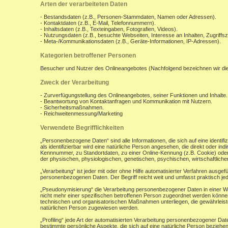
Arten der verarbeiteten Daten
- Bestandsdaten (z.B., Personen-Stammdaten, Namen oder Adressen).
- Kontaktdaten (z.B., E-Mail, Telefonnummern).
- Inhaltsdaten (z.B., Texteingaben, Fotografien, Videos).
- Nutzungsdaten (z.B., besuchte Webseiten, Interesse an Inhalten, Zugriffsz
- Meta-/Kommunikationsdaten (z.B., Geräte-Informationen, IP-Adressen).
Kategorien betroffener Personen
Besucher und Nutzer des Onlineangebotes (Nachfolgend bezeichnen wir di
Zweck der Verarbeitung
- Zurverfügungstellung des Onlineangebotes, seiner Funktionen und Inhalte.
- Beantwortung von Kontaktanfragen und Kommunikation mit Nutzern.
- Sicherheitsmaßnahmen.
- Reichweitenmessung/Marketing
Verwendete Begrifflichkeiten
„Personenbezogene Daten“ sind alle Informationen, die sich auf eine identifiz
als identifizierbar wird eine natürliche Person angesehen, die direkt oder 
Kennnummer, zu Standortdaten, zu einer Online-Kennung (z.B. Cookie) ode
der physischen, physiologischen, genetischen, psychischen, wirtschaftlichen, 
„Verarbeitung“ ist jeder mit oder ohne Hilfe automatisierter Verfahren aus
personenbezogenen Daten. Der Begriff reicht weit und umfasst praktisch j
„Pseudonymisierung“ die Verarbeitung personenbezogener Daten in einer W
nicht mehr einer spezifischen betroffenen Person zugeordnet werden könne
technischen und organisatorischen Maßnahmen unterliegen, die gewährleisten
natürlichen Person zugewiesen werden.
„Profiling“ jede Art der automatisierten Verarbeitung personenbezogener D
bestimmte persönliche Aspekte, die sich auf eine natürliche Person beziehen