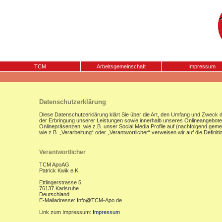
TCM
Arbeitsgemeinschaft
Impressum
Datenschutzerklärung
Diese Datenschutzerklärung klärt Sie über die Art, den Umfang und Zweck
der Erbringung unserer Leistungen sowie innerhalb unseres Onlineangebote
Onlinepräsenzen, wie z.B. unser Social Media Profile auf (nachfolgend gemei
wie z.B. „Verarbeitung“ oder „Verantwortlicher“ verweisen wir auf die Defi
Verantwortlicher
TCM ApoAG
Patrick Kwik e.K.
Ettlingerstrasse 5
76137 Karlsruhe
Deutschland
E-Mailadresse: Info@TCM-Apo.de
Link zum Impressum:
Impressum