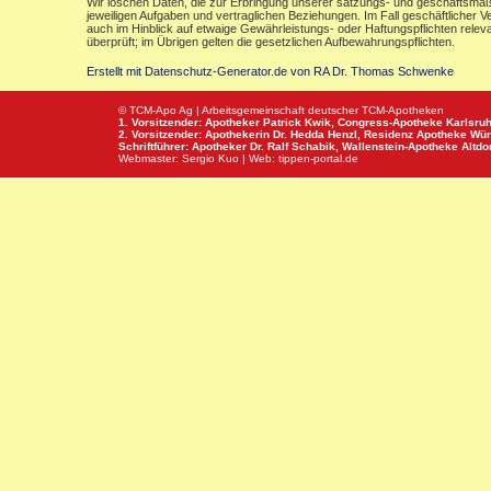
Wir löschen Daten, die zur Erbringung unserer satzungs- und geschäftsmäß
jeweiligen Aufgaben und vertraglichen Beziehungen. Im Fall geschäftlicher V
auch im Hinblick auf etwaige Gewährleistungs- oder Haftungspflichten releva
überprüft; im Übrigen gelten die gesetzlichen Aufbewahrungspflichten.
Erstellt mit Datenschutz-Generator.de von RA Dr. Thomas Schwenke
© TCM-Apo Ag | Arbeitsgemeinschaft deutscher TCM-Apotheken
1. Vorsitzender: Apotheker Patrick Kwik,
Congress-Apotheke
Karlsru
2. Vorsitzender: Apothekerin Dr. Hedda Henzl,
Residenz Apotheke
Wür
Schriftführer: Apotheker Dr. Ralf Schabik,
Wallenstein-Apotheke
Altdor
Webmaster:
Sergio Kuo
| Web:
tippen-portal.de