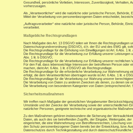
Gesundheit, persönliche Vorlieben, Interessen, Zuverlässigkeit, Verhalten, 
vorherzusagen.
Als „Verantwortlicher“ wird die natürliche oder juristische Person, Behörde,
Mittel der Verarbeitung von personenbezogenen Daten entscheidet, bezeich
„Auftragsverarbeiter“ eine natürliche oder juristische Person, Behörde, Ein
verarbeitet.
Maßgebliche Rechtsgrundlagen
Nach Maßgabe des Art. 13 DSGVO teilen wir Ihnen die Rechtsgrundlagen un
Datenschutzgrundverordnung (DSGVO), d.h. der EU und des EWG gilt, sofer
Die Rechtsgrundlage für die Einholung von Einwilligungen ist Art. 6 Abs. 1 lit
Die Rechtsgrundlage für die Verarbeitung zur Erfüllung unserer Leistungen
Abs. 1 lit. b DSGVO;
Die Rechtsgrundlage für die Verarbeitung zur Erfüllung unserer rechtlichen Ve
Für den Fall, dass lebenswichtige Interessen der betroffenen Person oder 
machen, dient Art. 6 Abs. 1 lit. d DSGVO als Rechtsgrundlage.
Die Rechtsgrundlage für die erforderliche Verarbeitung zur Wahrnehmung eine
erfolgt, die dem Verantwortlichen übertragen wurde ist Art. 6 Abs. 1 lit. e D
Die Rechtsgrundlage für die Verarbeitung zur Wahrung unserer berechtigten I
Die Verarbeitung von Daten zu anderen Zwecken als denen, zu denen sie 
Die Verarbeitung von besonderen Kategorien von Daten (entsprechend Art.
Sicherheitsmaßnahmen
Wir treffen nach Maßgabe der gesetzlichen Vorgabenunter Berücksichtigung
Umstände und der Zwecke der Verarbeitung sowie der unterschiedlichen Eint
natürlicher Personen, geeignete technische und organisatorische Maßnah
Zu den Maßnahmen gehören insbesondere die Sicherung der Vertraulichkeit,
Daten, als auch des sie betreffenden Zugriffs, der Eingabe, Weitergabe, de
eingerichtet, die eine Wahrnehmung von Betroffenenrechten, Löschung von 
den Schutz personenbezogener Daten bereits bei der Entwicklung, bzw. Au
Datenschutzes durch Technikgestaltung und durch datenschutzfreundliche V