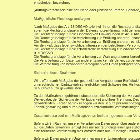
entscheidet, bezeichnet.
„Auftragsverarbeiter“ eine natürliche oder juristische Person, Behörde
Maßgebliche Rechtsgrundlagen
Nach Maßgabe des Art. 13 DSGVO teilen wir Ihnen die Rechtsgrundla
sofern die Rechtsgrundlage in der Datenschutzerklärung nicht genann
Die Rechtsgrundlage für die Einholung von Einwilligungen ist Art. 6 Abs
Die Rechtsgrundlage für die Verarbeitung zur Erfüllung unserer Leist
Die Rechtsgrundlage für die Verarbeitung zur Erfüllung unserer rechtlic
Für den Fall, dass lebenswichtige Interessen der betroffenen Person 
Die Rechtsgrundlage für die erforderliche Verarbeitung zur Wahrnehmung
lit. e DSGVO.
Die Rechtsgrundlage für die Verarbeitung zur Wahrung unserer berechti
Die Verarbeitung von Daten zu anderen Zwecken als denen, zu denen
Die Verarbeitung von besonderen Kategorien von Daten (entsprechen
Sicherheitsmaßnahmen
Wir treffen nach Maßgabe der gesetzlichen Vorgabenunter Berücksich
unterschiedlichen Eintrittswahrscheinlichkeit und Schwere des Risik
Schutzniveau zu gewährleisten.
Zu den Maßnahmen gehören insbesondere die Sicherung der Vertraulichk
Weitergabe, der Sicherung der Verfügbarkeit und ihrer Trennung. De
gewährleisten. Ferner berücksichtigen wir den Schutz personenbezog
Technikgestaltung und durch datenschutzfreundliche Voreinstellungen
Zusammenarbeit mit Auftragsverarbeitern, gemeinsam Vera
Sofern wir im Rahmen unserer Verarbeitung Daten gegenüber anderen P
auf die Daten gewähren, erfolgt dies nur auf Grundlage einer gesetzlich
eine rechtliche Verpflichtung dies vorsieht oder auf Grundlage unsere
Sofern wir Daten anderen Unternehmen unserer Unternehmensgruppe off