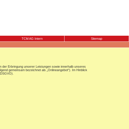
TCM AG Intern
Sitemap
 der Erbringung unserer Leistungen sowie innerhalb unseres
olgend gemeinsam bezeichnet als „Onlineangebot“). Im Hinblick
g (DSGVO).