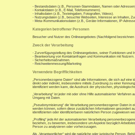
- Bestandsdaten (z.B., Personen-Stammdaten, Namen oder Adressen
- Kontaktdaten (z.B., E-Mail, Telefonnummern).
- Inhaltsdaten (z.B., Texteingaben, Fotografien, Videos).
- Nutzungsdaten (z.B., besuchte Webseiten, Interesse an Inhalten, Zug
- Meta-/Kommunikationsdaten (z.B., Geräte-Informationen, IP-Adresse
Kategorien betroffener Personen
Besucher und Nutzer des Onlineangebotes (Nachfolgend bezeichnen 
Zweck der Verarbeitung
- Zurverfügungstellung des Onlineangebotes, seiner Funktionen und In
- Beantwortung von Kontaktanfragen und Kommunikation mit Nutzern.
- Sicherheitsmaßnahmen.
- Reichweitenmessung/Marketing
Verwendete Begrifflichkeiten
„Personenbezogene Daten“ sind alle Informationen, die sich auf eine ide
direkt oder indirekt, insbesondere mittels Zuordnung zu einer Kenn
identifiziert werden kann, die Ausdruck der physischen, physiologischen
„Verarbeitung“ ist jeder mit oder ohne Hilfe automatisierter Verfahr
Umgang mit Daten.
„Pseudonymisierung“ die Verarbeitung personenbezogener Daten in ei
werden können, sofern diese zusätzlichen Informationen gesondert a
identifizierten oder identifizierbaren natürlichen Person zugewiesen w
„Profiling“ jede Art der automatisierten Verarbeitung personenbezoge
beziehen, zu bewerten, insbesondere um Aspekte bezüglich Arbeitsleist
Person zu analysieren oder vorherzusagen.
Als „Verantwortlicher“ wird die natürliche oder juristische Person, B