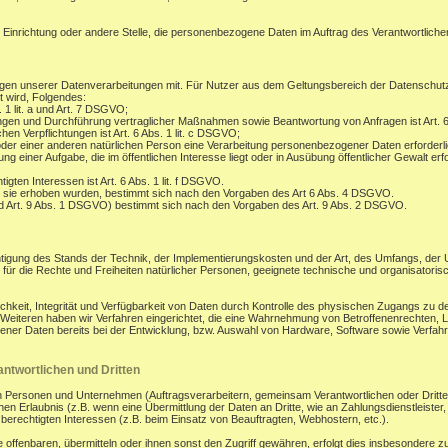
, Einrichtung oder andere Stelle, die personenbezogene Daten im Auftrag des Verantwortlichen
gen unserer Datenverarbeitungen mit. Für Nutzer aus dem Geltungsbereich der Datenschu
t wird, Folgendes:
. 1 lit. a und Art. 7 DSGVO;
ungen und Durchführung vertraglicher Maßnahmen sowie Beantwortung von Anfragen ist Art. 6
hen Verpflichtungen ist Art. 6 Abs. 1 lit. c DSGVO;
oder einer anderen natürlichen Person eine Verarbeitung personenbezogener Daten erforderli
 einer Aufgabe, die im öffentlichen Interesse liegt oder in Ausübung öffentlicher Gewalt erfo
gten Interessen ist Art. 6 Abs. 1 lit. f DSGVO.
 sie erhoben wurden, bestimmt sich nach den Vorgaben des Art 6 Abs. 4 DSGVO.
d Art. 9 Abs. 1 DSGVO) bestimmt sich nach den Vorgaben des Art. 9 Abs. 2 DSGVO.
tigung des Stands der Technik, der Implementierungskosten und der Art, des Umfangs, der
os für die Rechte und Freiheiten natürlicher Personen, geeignete technische und organisa
eit, Integrität und Verfügbarkeit von Daten durch Kontrolle des physischen Zugangs zu den
s Weiteren haben wir Verfahren eingerichtet, die eine Wahrnehmung von Betroffenenrechten
ener Daten bereits bei der Entwicklung, bzw. Auswahl von Hardware, Software sowie Verfa
.
ntwortlichen und Dritten
ersonen und Unternehmen (Auftragsverarbeitern, gemeinsam Verantwortlichen oder Dritten) o
en Erlaubnis (z.B. wenn eine Übermittlung der Daten an Dritte, wie an Zahlungsdienstleister, zu
r berechtigten Interessen (z.B. beim Einsatz von Beauftragten, Webhostern, etc.).
enbaren, übermitteln oder ihnen sonst den Zugriff gewähren, erfolgt dies insbesondere zu