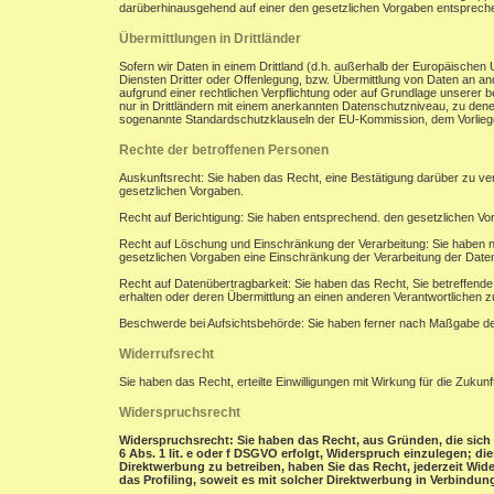
darüberhinausgehend auf einer den gesetzlichen Vorgaben entsprec
Übermittlungen in Drittländer
Sofern wir Daten in einem Drittland (d.h. außerhalb der Europäisch
Diensten Dritter oder Offenlegung, bzw. Übermittlung von Daten an and
aufgrund einer rechtlichen Verpflichtung oder auf Grundlage unserer be
nur in Drittländern mit einem anerkannten Datenschutzniveau, zu denen
sogenannte Standardschutzklauseln der EU-Kommission, dem Vorliegen
Rechte der betroffenen Personen
Auskunftsrecht: Sie haben das Recht, eine Bestätigung darüber zu ve
gesetzlichen Vorgaben.
Recht auf Berichtigung: Sie haben entsprechend. den gesetzlichen Vor
Recht auf Löschung und Einschränkung der Verarbeitung: Sie haben n
gesetzlichen Vorgaben eine Einschränkung der Verarbeitung der Date
Recht auf Datenübertragbarkeit: Sie haben das Recht, Sie betreffend
erhalten oder deren Übermittlung an einen anderen Verantwortlichen z
Beschwerde bei Aufsichtsbehörde: Sie haben ferner nach Maßgabe der
Widerrufsrecht
Sie haben das Recht, erteilte Einwilligungen mit Wirkung für die Zukunf
Widerspruchsrecht
Widerspruchsrecht: Sie haben das Recht, aus Gründen, die sich 
6 Abs. 1 lit. e oder f DSGVO erfolgt, Widerspruch einzulegen; d
Direktwerbung zu betreiben, haben Sie das Recht, jederzeit Wi
das Profiling, soweit es mit solcher Direktwerbung in Verbindung