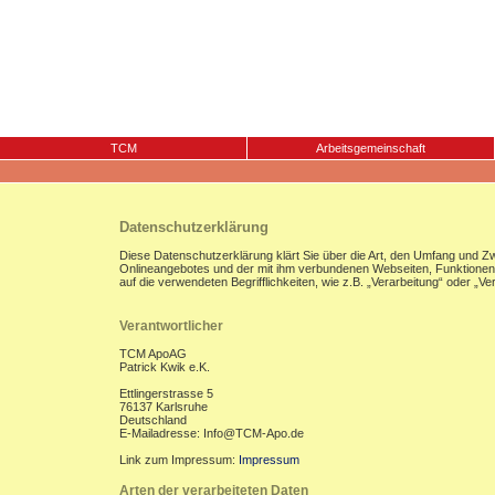
TCM
Arbeitsgemeinschaft
Datenschutzerklärung
Diese Datenschutzerklärung klärt Sie über die Art, den Umfang und 
Onlineangebotes und der mit ihm verbundenen Webseiten, Funktionen u
auf die verwendeten Begrifflichkeiten, wie z.B. „Verarbeitung“ oder „
Verantwortlicher
TCM ApoAG
Patrick Kwik e.K.
Ettlingerstrasse 5
76137 Karlsruhe
Deutschland
E-Mailadresse: Info@TCM-Apo.de
Link zum Impressum:
Impressum
Arten der verarbeiteten Daten