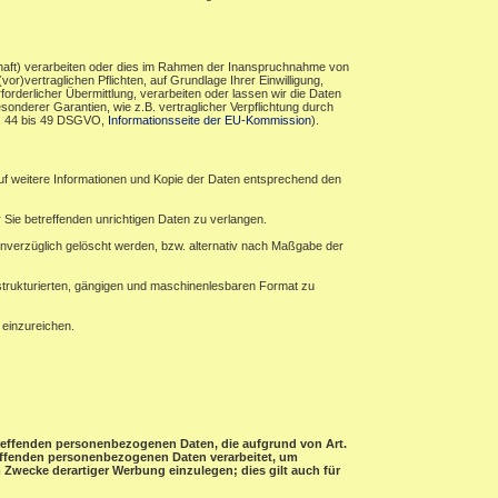
haft) verarbeiten oder dies im Rahmen der Inanspruchnahme von
r)vertraglichen Pflichten, auf Grundlage Ihrer Einwilligung,
forderlicher Übermittlung, verarbeiten oder lassen wir die Daten
sonderer Garantien, wie z.B. vertraglicher Verpflichtung durch
rt. 44 bis 49 DSGVO,
Informationsseite der EU-Kommission
).
auf weitere Informationen und Kopie der Daten entsprechend den
 Sie betreffenden unrichtigen Daten zu verlangen.
verzüglich gelöscht werden, bzw. alternativ nach Maßgabe der
 strukturierten, gängigen und maschinenlesbaren Format zu
 einzureichen.
etreffenden personenbezogenen Daten, die aufgrund von Art.
treffenden personenbezogenen Daten verarbeitet, um
Zwecke derartiger Werbung einzulegen; dies gilt auch für