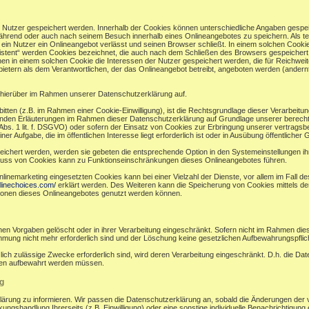
r Nutzer gespeichert werden. Innerhalb der Cookies können unterschiedliche Angaben gespei
ährend oder auch nach seinem Besuch innerhalb eines Onlineangebotes zu speichern. Als te
in Nutzer ein Onlineangebot verlässt und seinen Browser schließt. In einem solchen Cookie
sistent“ werden Cookies bezeichnet, die auch nach dem Schließen des Browsers gespeichert 
n in einem solchen Cookie die Interessen der Nutzer gespeichert werden, die für Reichw
ietern als dem Verantwortlichen, der das Onlineangebot betreibt, angeboten werden (andernf
hierüber im Rahmen unserer Datenschutzerklärung auf.
bitten (z.B. im Rahmen einer Cookie-Einwilligung), ist die Rechtsgrundlage dieser Verarbeitu
en Erläuterungen im Rahmen dieser Datenschutzerklärung auf Grundlage unserer berechtigt
bs. 1 lit. f. DSGVO) oder sofern der Einsatz von Cookies zur Erbringung unserer vertragsbezog
ufgabe, die im öffentlichen Interesse liegt erforderlich ist oder in Ausübung öffentlicher Gew
eichert werden, werden sie gebeten die entsprechende Option in den Systemeinstellungen i
luss von Cookies kann zu Funktionseinschränkungen dieses Onlineangebotes führen.
nemarketing eingesetzten Cookies kann bei einer Vielzahl der Dienste, vor allem im Fall d
linechoices.com/
erklärt werden. Des Weiteren kann die Speicherung von Cookies mittels de
ktionen dieses Onlineangebotes genutzt werden können.
en Vorgaben gelöscht oder in ihrer Verarbeitung eingeschränkt. Sofern nicht im Rahmen di
immung nicht mehr erforderlich sind und der Löschung keine gesetzlichen Aufbewahrungspfli
zlich zulässige Zwecke erforderlich sind, wird deren Verarbeitung eingeschränkt. D.h. die Da
ünden aufbewahrt werden müssen.
g
klärung zu informieren. Wir passen die Datenschutzerklärung an, sobald die Änderungen der 
ngshandlung Ihrerseits (z.B. Einwilligung) oder eine sonstige individuelle Benachrichtigung e