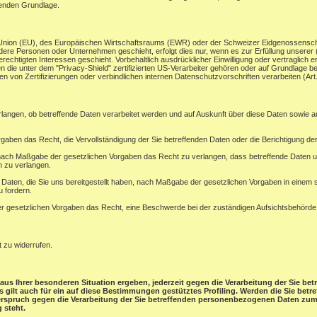
henden Grundlage.
en Union (EU), des Europäischen Wirtschaftsraums (EWR) oder der Schweizer Eidgenossensc
ere Personen oder Unternehmen geschieht, erfolgt dies nur, wenn es zur Erfüllung unserer (vo
rechtigten Interessen geschieht. Vorbehaltlich ausdrücklicher Einwilligung oder vertraglich er
 die unter dem "Privacy-Shield" zertifizierten US-Verarbeiter gehören oder auf Grundlage be
 von Zertifizierungen oder verbindlichen internen Datenschutzvorschriften verarbeiten (A
rlangen, ob betreffende Daten verarbeitet werden und auf Auskunft über diese Daten sowie 
gaben das Recht, die Vervollständigung der Sie betreffenden Daten oder die Berichtigung der
ach Maßgabe der gesetzlichen Vorgaben das Recht zu verlangen, dass betreffende Daten un
n zu verlangen.
e Daten, die Sie uns bereitgestellt haben, nach Maßgabe der gesetzlichen Vorgaben in einem
u fordern.
 gesetzlichen Vorgaben das Recht, eine Beschwerde bei der zuständigen Aufsichtsbehörde
t zu widerrufen.
aus Ihrer besonderen Situation ergeben, jederzeit gegen die Verarbeitung der Sie b
ies gilt auch für ein auf diese Bestimmungen gestütztes Profiling. Werden die Sie be
derspruch gegen die Verarbeitung der Sie betreffenden personenbezogenen Daten zum 
 steht.