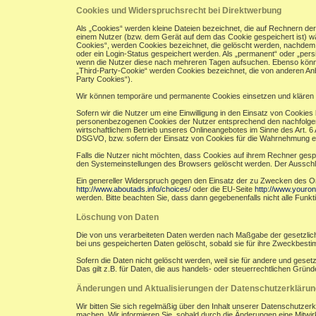
Cookies und Widerspruchsrecht bei Direktwerbung
Als „Cookies“ werden kleine Dateien bezeichnet, die auf Rechnern de
einem Nutzer (bzw. dem Gerät auf dem das Cookie gespeichert ist) w
Cookies“, werden Cookies bezeichnet, die gelöscht werden, nachdem e
oder ein Login-Status gespeichert werden. Als „permanent“ oder „per
wenn die Nutzer diese nach mehreren Tagen aufsuchen. Ebenso könne
„Third-Party-Cookie“ werden Cookies bezeichnet, die von anderen Anb
Party Cookies“).
Wir können temporäre und permanente Cookies einsetzen und klären 
Sofern wir die Nutzer um eine Einwilligung in den Einsatz von Cookies 
personenbezogenen Cookies der Nutzer entsprechend den nachfolgend
wirtschaftlichem Betrieb unseres Onlineangebotes im Sinne des Art. 6 A
DSGVO, bzw. sofern der Einsatz von Cookies für die Wahrnehmung einer A
Falls die Nutzer nicht möchten, dass Cookies auf ihrem Rechner gesp
den Systemeinstellungen des Browsers gelöscht werden. Der Aussch
Ein genereller Widerspruch gegen den Einsatz der zu Zwecken des Onli
http://www.aboutads.info/choices/
oder die EU-Seite
http://www.youron
werden. Bitte beachten Sie, dass dann gegebenenfalls nicht alle Fun
Löschung von Daten
Die von uns verarbeiteten Daten werden nach Maßgabe der gesetzlich
bei uns gespeicherten Daten gelöscht, sobald sie für ihre Zweckbest
Sofern die Daten nicht gelöscht werden, weil sie für andere und geset
Das gilt z.B. für Daten, die aus handels- oder steuerrechtlichen Gr
Änderungen und Aktualisierungen der Datenschutzerklärun
Wir bitten Sie sich regelmäßig über den Inhalt unserer Datenschutzer
machen. Wir informieren Sie, sobald durch die Änderungen eine Mitwirku