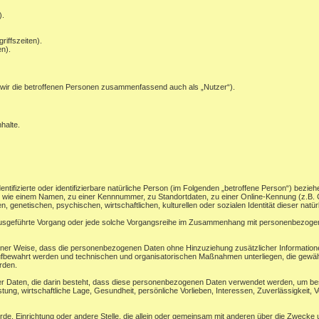
).
riffszeiten).
n).
wir die betroffenen Personen zusammenfassend auch als „Nutzer“).
halte.
ntifizierte oder identifizierbare natürliche Person (im Folgenden „betroffene Person“) beziehe
ung wie einem Namen, zu einer Kennnummer, zu Standortdaten, zu einer Online-Kennung (z.
, genetischen, psychischen, wirtschaftlichen, kulturellen oder sozialen Identität dieser natü
en ausgeführte Vorgang oder jede solche Vorgangsreihe im Zusammenhang mit personenbezogene
ner Weise, dass die personenbezogenen Daten ohne Hinzuziehung zusätzlicher Informatione
ufbewahrt werden und technischen und organisatorischen Maßnahmen unterliegen, die gewäh
erden.
ner Daten, die darin besteht, dass diese personenbezogenen Daten verwendet werden, um bes
ung, wirtschaftliche Lage, Gesundheit, persönliche Vorlieben, Interessen, Zuverlässigkeit, V
ehörde, Einrichtung oder andere Stelle, die allein oder gemeinsam mit anderen über die Zwec