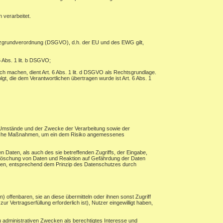
 verarbeitet.
tzgrundverordnung (DSGVO), d.h. der EU und des EWG gilt,
 Abs. 1 lit. b DSGVO;
ch machen, dient Art. 6 Abs. 1 lit. d DSGVO als Rechtsgrundlage.
lgt, die dem Verantwortlichen übertragen wurde ist Art. 6 Abs. 1
 Umstände und der Zwecke der Verarbeitung sowie der
torische Maßnahmen, um ein dem Risiko angemessenes
 Daten, als auch des sie betreffenden Zugriffs, der Eingabe,
, Löschung von Daten und Reaktion auf Gefährdung der Daten
hren, entsprechend dem Prinzip des Datenschutzes durch
ffenbaren, sie an diese übermitteln oder ihnen sonst Zugriff
r Vertragserfüllung erforderlich ist), Nutzer eingewilligt haben,
 administrativen Zwecken als berechtigtes Interesse und