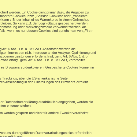
chert werden. Ein Cookie dient primär dazu, die Angaben zu
mporäre Cookies, bzw. „Session-Cookies“ oder „transiente
 kann z.B. der Inhalt eines Warenkorbs in einem Onlineshop
bleiben. So kann z.B. der Login-Status gespeichert werden,
eitenmessung oder Marketingzwecke verwendet werden. Als
alls, wenn es nur dessen Cookies sind spricht man von „First-
ng Art. 6 Abs. 1 lit. a. DSGVO. Ansonsten werden die
en Interessen (d.h. Interesse an der Analyse, Optimierung und
enen Leistungen erforderlich ist, gem. Art. 6 Abs. 1 lit. b.
alt erfolgt, gem. Art. 6 Abs. 1 lit. e. DSGVO, verarbeitet.
hres Browsers zu deaktivieren. Gespeicherte Cookies können in
es Trackings, über die US-amerikanische Seite
ren Abschaltung in den Einstellungen des Browsers erreicht
eser Datenschutzerklärung ausdrücklich angegeben, werden die
chten entgegenstehen.
ten werden gesperrt und nicht für andere Zwecke verarbeitet.
von uns durchgeführten Datenverarbeitungen dies erforderlich
rforderlich wird.