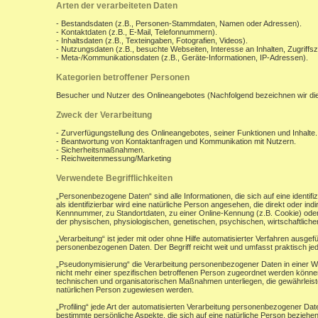
Arten der verarbeiteten Daten
- Bestandsdaten (z.B., Personen-Stammdaten, Namen oder Adressen).
- Kontaktdaten (z.B., E-Mail, Telefonnummern).
- Inhaltsdaten (z.B., Texteingaben, Fotografien, Videos).
- Nutzungsdaten (z.B., besuchte Webseiten, Interesse an Inhalten, Zugriffsz
- Meta-/Kommunikationsdaten (z.B., Geräte-Informationen, IP-Adressen).
Kategorien betroffener Personen
Besucher und Nutzer des Onlineangebotes (Nachfolgend bezeichnen wir di
Zweck der Verarbeitung
- Zurverfügungstellung des Onlineangebotes, seiner Funktionen und Inhalte.
- Beantwortung von Kontaktanfragen und Kommunikation mit Nutzern.
- Sicherheitsmaßnahmen.
- Reichweitenmessung/Marketing
Verwendete Begrifflichkeiten
„Personenbezogene Daten“ sind alle Informationen, die sich auf eine identifiz
als identifizierbar wird eine natürliche Person angesehen, die direkt oder 
Kennnummer, zu Standortdaten, zu einer Online-Kennung (z.B. Cookie) ode
der physischen, physiologischen, genetischen, psychischen, wirtschaftlichen, 
„Verarbeitung“ ist jeder mit oder ohne Hilfe automatisierter Verfahren aus
personenbezogenen Daten. Der Begriff reicht weit und umfasst praktisch j
„Pseudonymisierung“ die Verarbeitung personenbezogener Daten in einer W
nicht mehr einer spezifischen betroffenen Person zugeordnet werden könne
technischen und organisatorischen Maßnahmen unterliegen, die gewährleisten
natürlichen Person zugewiesen werden.
„Profiling“ jede Art der automatisierten Verarbeitung personenbezogener D
bestimmte persönliche Aspekte, die sich auf eine natürliche Person beziehen