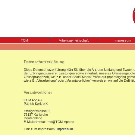
TCM
Arbeitsgemeinschaft
Impressum
Datenschutzerklärung
Diese Datenschutzerklärung klärt Sie über die Art, den Umfang und Zweck
der Erbringung unserer Leistungen sowie innerhalb unseres Onlineangebote
Onlinepräsenzen, wie z.B. unser Social Media Profile auf (nachfolgend gemei
wie z.B. „Verarbeitung“ oder „Verantwortlicher“ verweisen wir auf die Defi
Verantwortlicher
TCM ApoAG
Patrick Kwik e.K.
Ettlingerstrasse 5
76137 Karlsruhe
Deutschland
E-Mailadresse: Info@TCM-Apo.de
Link zum Impressum:
Impressum