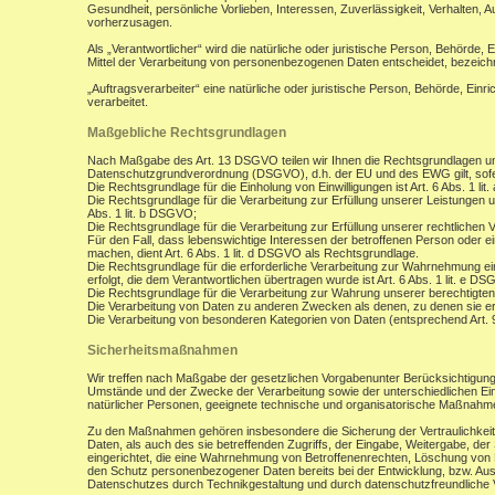
Gesundheit, persönliche Vorlieben, Interessen, Zuverlässigkeit, Verhalten, 
vorherzusagen.
Als „Verantwortlicher“ wird die natürliche oder juristische Person, Behörde,
Mittel der Verarbeitung von personenbezogenen Daten entscheidet, bezeich
„Auftragsverarbeiter“ eine natürliche oder juristische Person, Behörde, Ein
verarbeitet.
Maßgebliche Rechtsgrundlagen
Nach Maßgabe des Art. 13 DSGVO teilen wir Ihnen die Rechtsgrundlagen un
Datenschutzgrundverordnung (DSGVO), d.h. der EU und des EWG gilt, sofer
Die Rechtsgrundlage für die Einholung von Einwilligungen ist Art. 6 Abs. 1 lit
Die Rechtsgrundlage für die Verarbeitung zur Erfüllung unserer Leistungen
Abs. 1 lit. b DSGVO;
Die Rechtsgrundlage für die Verarbeitung zur Erfüllung unserer rechtlichen Ve
Für den Fall, dass lebenswichtige Interessen der betroffenen Person oder 
machen, dient Art. 6 Abs. 1 lit. d DSGVO als Rechtsgrundlage.
Die Rechtsgrundlage für die erforderliche Verarbeitung zur Wahrnehmung eine
erfolgt, die dem Verantwortlichen übertragen wurde ist Art. 6 Abs. 1 lit. e D
Die Rechtsgrundlage für die Verarbeitung zur Wahrung unserer berechtigten I
Die Verarbeitung von Daten zu anderen Zwecken als denen, zu denen sie 
Die Verarbeitung von besonderen Kategorien von Daten (entsprechend Art.
Sicherheitsmaßnahmen
Wir treffen nach Maßgabe der gesetzlichen Vorgabenunter Berücksichtigung
Umstände und der Zwecke der Verarbeitung sowie der unterschiedlichen Eint
natürlicher Personen, geeignete technische und organisatorische Maßnah
Zu den Maßnahmen gehören insbesondere die Sicherung der Vertraulichkeit,
Daten, als auch des sie betreffenden Zugriffs, der Eingabe, Weitergabe, de
eingerichtet, die eine Wahrnehmung von Betroffenenrechten, Löschung von 
den Schutz personenbezogener Daten bereits bei der Entwicklung, bzw. Au
Datenschutzes durch Technikgestaltung und durch datenschutzfreundliche V