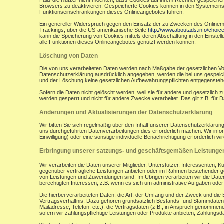
Falls die Nutzer nicht möchten, dass Cookies auf ihrem Rechner gespeicher
Browsers zu deaktivieren. Gespeicherte Cookies können in den Systemein
Funktionseinschränkungen dieses Onlineangebotes führen.
Ein genereller Widerspruch gegen den Einsatz der zu Zwecken des Onlinemark
Trackings, über die US-amerikanische Seite
http://www.aboutads.info/choic
kann die Speicherung von Cookies mittels deren Abschaltung in den Einstell
alle Funktionen dieses Onlineangebotes genutzt werden können.
Löschung von Daten
Die von uns verarbeiteten Daten werden nach Maßgabe der gesetzlichen Vor
Datenschutzerklärung ausdrücklich angegeben, werden die bei uns gespeiche
und der Löschung keine gesetzlichen Aufbewahrungspflichten entgegensteh
Sofern die Daten nicht gelöscht werden, weil sie für andere und gesetzlich 
werden gesperrt und nicht für andere Zwecke verarbeitet. Das gilt z.B. fü
Änderungen und Aktualisierungen der Datenschutzerklärung
Wir bitten Sie sich regelmäßig über den Inhalt unserer Datenschutzerkläru
uns durchgeführten Datenverarbeitungen dies erforderlich machen. Wir infor
Einwilligung) oder eine sonstige individuelle Benachrichtigung erforderlich wir
Erbringung unserer satzungs- und geschäftsgemäßen Leistunge
Wir verarbeiten die Daten unserer Mitglieder, Unterstützer, Interessenten, 
gegenüber vertragliche Leistungen anbieten oder im Rahmen bestehender ges
von Leistungen und Zuwendungen sind. Im Übrigen verarbeiten wir die Daten
berechtigten Interessen, z.B. wenn es sich um administrative Aufgaben oder Ö
Die hierbei verarbeiteten Daten, die Art, der Umfang und der Zweck und die
Vertragsverhältnis. Dazu gehören grundsätzlich Bestands- und Stammdaten d
Mailadresse, Telefon, etc.), die Vertragsdaten (z.B., in Anspruch genommen
sofern wir zahlungspflichtige Leistungen oder Produkte anbieten, Zahlungsda