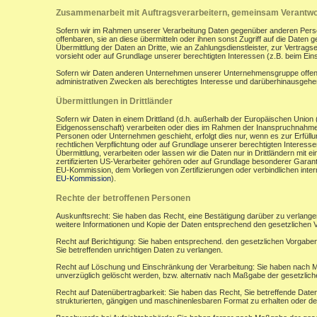
Zusammenarbeit mit Auftragsverarbeitern, gemeinsam Verantwor
Sofern wir im Rahmen unserer Verarbeitung Daten gegenüber anderen Perso
offenbaren, sie an diese übermitteln oder ihnen sonst Zugriff auf die Daten 
Übermittlung der Daten an Dritte, wie an Zahlungsdienstleister, zur Vertragserf
vorsieht oder auf Grundlage unserer berechtigten Interessen (z.B. beim Ein
Sofern wir Daten anderen Unternehmen unserer Unternehmensgruppe offenbar
administrativen Zwecken als berechtigtes Interesse und darüberhinausgeh
Übermittlungen in Drittländer
Sofern wir Daten in einem Drittland (d.h. außerhalb der Europäischen Uni
Eidgenossenschaft) verarbeiten oder dies im Rahmen der Inanspruchnahme 
Personen oder Unternehmen geschieht, erfolgt dies nur, wenn es zur Erfüllung
rechtlichen Verpflichtung oder auf Grundlage unserer berechtigten Interessen 
Übermittlung, verarbeiten oder lassen wir die Daten nur in Drittländern mi
zertifizierten US-Verarbeiter gehören oder auf Grundlage besonderer Garant
EU-Kommission, dem Vorliegen von Zertifizierungen oder verbindlichen inte
EU-Kommission
).
Rechte der betroffenen Personen
Auskunftsrecht: Sie haben das Recht, eine Bestätigung darüber zu verlange
weitere Informationen und Kopie der Daten entsprechend den gesetzlichen 
Recht auf Berichtigung: Sie haben entsprechend. den gesetzlichen Vorgaben 
Sie betreffenden unrichtigen Daten zu verlangen.
Recht auf Löschung und Einschränkung der Verarbeitung: Sie haben nach M
unverzüglich gelöscht werden, bzw. alternativ nach Maßgabe der gesetzlic
Recht auf Datenübertragbarkeit: Sie haben das Recht, Sie betreffende Daten
strukturierten, gängigen und maschinenlesbaren Format zu erhalten oder de