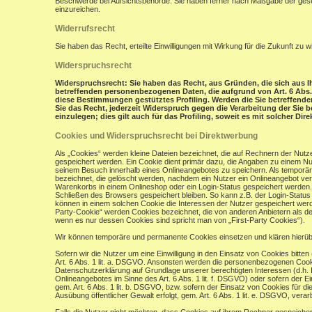
Beschwerde bei Aufsichtsbehörde: Sie haben ferner nach Maßgabe der gese
einzureichen.
Widerrufsrecht
Sie haben das Recht, erteilte Einwilligungen mit Wirkung für die Zukunft zu w
Widerspruchsrecht
Widerspruchsrecht: Sie haben das Recht, aus Gründen, die sich aus Ih
betreffenden personenbezogenen Daten, die aufgrund von Art. 6 Abs. 1 
diese Bestimmungen gestütztes Profiling. Werden die Sie betreffend
Sie das Recht, jederzeit Widerspruch gegen die Verarbeitung der Si
einzulegen; dies gilt auch für das Profiling, soweit es mit solcher Di
Cookies und Widerspruchsrecht bei Direktwerbung
Als „Cookies“ werden kleine Dateien bezeichnet, die auf Rechnern der Nut
gespeichert werden. Ein Cookie dient primär dazu, die Angaben zu einem N
seinem Besuch innerhalb eines Onlineangebotes zu speichern. Als temporär
bezeichnet, die gelöscht werden, nachdem ein Nutzer ein Onlineangebot verl
Warenkorbs in einem Onlineshop oder ein Login-Status gespeichert werden.
Schließen des Browsers gespeichert bleiben. So kann z.B. der Login-Stat
können in einem solchen Cookie die Interessen der Nutzer gespeichert wer
Party-Cookie“ werden Cookies bezeichnet, die von anderen Anbietern als de
wenn es nur dessen Cookies sind spricht man von „First-Party Cookies“).
Wir können temporäre und permanente Cookies einsetzen und klären hierü
Sofern wir die Nutzer um eine Einwilligung in den Einsatz von Cookies bitten
Art. 6 Abs. 1 lit. a. DSGVO. Ansonsten werden die personenbezogenen Coo
Datenschutzerklärung auf Grundlage unserer berechtigten Interessen (d.h. 
Onlineangebotes im Sinne des Art. 6 Abs. 1 lit. f. DSGVO) oder sofern der 
gem. Art. 6 Abs. 1 lit. b. DSGVO, bzw. sofern der Einsatz von Cookies für die
Ausübung öffentlicher Gewalt erfolgt, gem. Art. 6 Abs. 1 lit. e. DSGVO, verarb