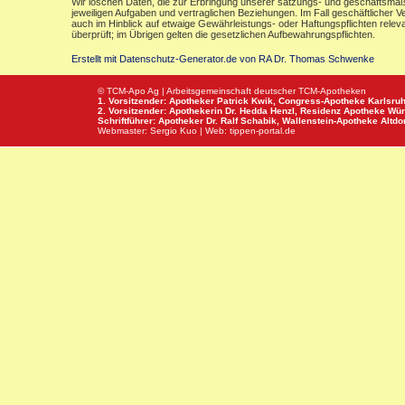
Wir löschen Daten, die zur Erbringung unserer satzungs- und geschäftsmäß
jeweiligen Aufgaben und vertraglichen Beziehungen. Im Fall geschäftlicher V
auch im Hinblick auf etwaige Gewährleistungs- oder Haftungspflichten releva
überprüft; im Übrigen gelten die gesetzlichen Aufbewahrungspflichten.
Erstellt mit Datenschutz-Generator.de von RA Dr. Thomas Schwenke
© TCM-Apo Ag | Arbeitsgemeinschaft deutscher TCM-Apotheken
1. Vorsitzender: Apotheker Patrick Kwik,
Congress-Apotheke
Karlsru
2. Vorsitzender: Apothekerin Dr. Hedda Henzl,
Residenz Apotheke
Wür
Schriftführer: Apotheker Dr. Ralf Schabik,
Wallenstein-Apotheke
Altdor
Webmaster:
Sergio Kuo
| Web:
tippen-portal.de