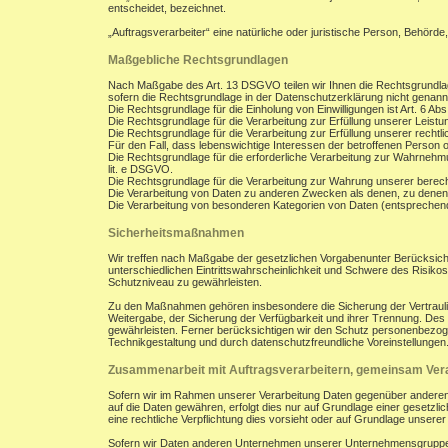
entscheidet, bezeichnet.
„Auftragsverarbeiter“ eine natürliche oder juristische Person, Behörde
Maßgebliche Rechtsgrundlagen
Nach Maßgabe des Art. 13 DSGVO teilen wir Ihnen die Rechtsgrundla
sofern die Rechtsgrundlage in der Datenschutzerklärung nicht genann
Die Rechtsgrundlage für die Einholung von Einwilligungen ist Art. 6 Abs
Die Rechtsgrundlage für die Verarbeitung zur Erfüllung unserer Leist
Die Rechtsgrundlage für die Verarbeitung zur Erfüllung unserer rechtlic
Für den Fall, dass lebenswichtige Interessen der betroffenen Person 
Die Rechtsgrundlage für die erforderliche Verarbeitung zur Wahrnehmung
lit. e DSGVO.
Die Rechtsgrundlage für die Verarbeitung zur Wahrung unserer berechti
Die Verarbeitung von Daten zu anderen Zwecken als denen, zu denen
Die Verarbeitung von besonderen Kategorien von Daten (entsprechen
Sicherheitsmaßnahmen
Wir treffen nach Maßgabe der gesetzlichen Vorgabenunter Berücksich
unterschiedlichen Eintrittswahrscheinlichkeit und Schwere des Risik
Schutzniveau zu gewährleisten.
Zu den Maßnahmen gehören insbesondere die Sicherung der Vertraulichk
Weitergabe, der Sicherung der Verfügbarkeit und ihrer Trennung. De
gewährleisten. Ferner berücksichtigen wir den Schutz personenbezog
Technikgestaltung und durch datenschutzfreundliche Voreinstellungen
Zusammenarbeit mit Auftragsverarbeitern, gemeinsam Vera
Sofern wir im Rahmen unserer Verarbeitung Daten gegenüber anderen P
auf die Daten gewähren, erfolgt dies nur auf Grundlage einer gesetzlich
eine rechtliche Verpflichtung dies vorsieht oder auf Grundlage unsere
Sofern wir Daten anderen Unternehmen unserer Unternehmensgruppe off