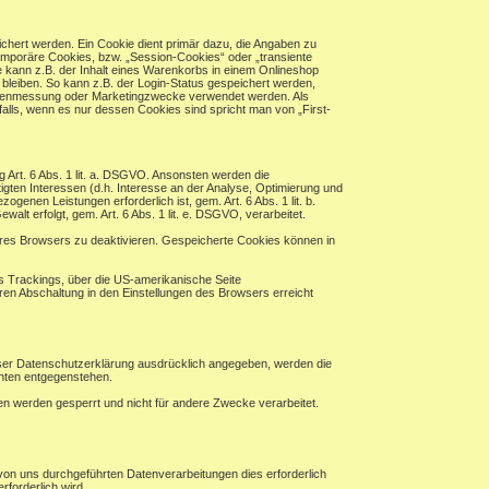
chert werden. Ein Cookie dient primär dazu, die Angaben zu
mporäre Cookies, bzw. „Session-Cookies“ oder „transiente
 kann z.B. der Inhalt eines Warenkorbs in einem Onlineshop
bleiben. So kann z.B. der Login-Status gespeichert werden,
eitenmessung oder Marketingzwecke verwendet werden. Als
alls, wenn es nur dessen Cookies sind spricht man von „First-
ng Art. 6 Abs. 1 lit. a. DSGVO. Ansonsten werden die
en Interessen (d.h. Interesse an der Analyse, Optimierung und
enen Leistungen erforderlich ist, gem. Art. 6 Abs. 1 lit. b.
alt erfolgt, gem. Art. 6 Abs. 1 lit. e. DSGVO, verarbeitet.
hres Browsers zu deaktivieren. Gespeicherte Cookies können in
es Trackings, über die US-amerikanische Seite
ren Abschaltung in den Einstellungen des Browsers erreicht
eser Datenschutzerklärung ausdrücklich angegeben, werden die
chten entgegenstehen.
ten werden gesperrt und nicht für andere Zwecke verarbeitet.
von uns durchgeführten Datenverarbeitungen dies erforderlich
rforderlich wird.