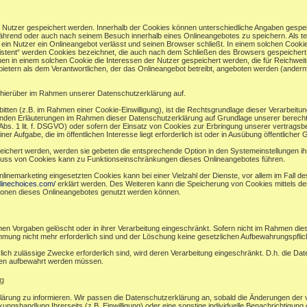
r Nutzer gespeichert werden. Innerhalb der Cookies können unterschiedliche Angaben gespei
ährend oder auch nach seinem Besuch innerhalb eines Onlineangebotes zu speichern. Als te
in Nutzer ein Onlineangebot verlässt und seinen Browser schließt. In einem solchen Cookie
sistent“ werden Cookies bezeichnet, die auch nach dem Schließen des Browsers gespeichert 
n in einem solchen Cookie die Interessen der Nutzer gespeichert werden, die für Reichw
ietern als dem Verantwortlichen, der das Onlineangebot betreibt, angeboten werden (andernf
hierüber im Rahmen unserer Datenschutzerklärung auf.
bitten (z.B. im Rahmen einer Cookie-Einwilligung), ist die Rechtsgrundlage dieser Verarbeitu
en Erläuterungen im Rahmen dieser Datenschutzerklärung auf Grundlage unserer berechtigt
bs. 1 lit. f. DSGVO) oder sofern der Einsatz von Cookies zur Erbringung unserer vertragsbezog
ufgabe, die im öffentlichen Interesse liegt erforderlich ist oder in Ausübung öffentlicher Gew
eichert werden, werden sie gebeten die entsprechende Option in den Systemeinstellungen i
luss von Cookies kann zu Funktionseinschränkungen dieses Onlineangebotes führen.
nemarketing eingesetzten Cookies kann bei einer Vielzahl der Dienste, vor allem im Fall d
linechoices.com/
erklärt werden. Des Weiteren kann die Speicherung von Cookies mittels de
ktionen dieses Onlineangebotes genutzt werden können.
en Vorgaben gelöscht oder in ihrer Verarbeitung eingeschränkt. Sofern nicht im Rahmen di
immung nicht mehr erforderlich sind und der Löschung keine gesetzlichen Aufbewahrungspfli
zlich zulässige Zwecke erforderlich sind, wird deren Verarbeitung eingeschränkt. D.h. die Da
ünden aufbewahrt werden müssen.
g
klärung zu informieren. Wir passen die Datenschutzerklärung an, sobald die Änderungen der 
ngshandlung Ihrerseits (z.B. Einwilligung) oder eine sonstige individuelle Benachrichtigung e