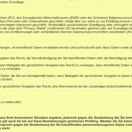
henden Grundlage.
en Union (EU), des Europäischen Wirtschaftsraums (EWR) oder der Schweizer Eidgenossensc
ere Personen oder Unternehmen geschieht, erfolgt dies nur, wenn es zur Erfüllung unserer (vo
rechtigten Interessen geschieht. Vorbehaltlich ausdrücklicher Einwilligung oder vertraglich er
 die unter dem "Privacy-Shield" zertifizierten US-Verarbeiter gehören oder auf Grundlage be
 von Zertifizierungen oder verbindlichen internen Datenschutzvorschriften verarbeiten (A
rlangen, ob betreffende Daten verarbeitet werden und auf Auskunft über diese Daten sowie 
gaben das Recht, die Vervollständigung der Sie betreffenden Daten oder die Berichtigung der
ach Maßgabe der gesetzlichen Vorgaben das Recht zu verlangen, dass betreffende Daten un
n zu verlangen.
e Daten, die Sie uns bereitgestellt haben, nach Maßgabe der gesetzlichen Vorgaben in einem
u fordern.
 gesetzlichen Vorgaben das Recht, eine Beschwerde bei der zuständigen Aufsichtsbehörde
t zu widerrufen.
aus Ihrer besonderen Situation ergeben, jederzeit gegen die Verarbeitung der Sie b
ies gilt auch für ein auf diese Bestimmungen gestütztes Profiling. Werden die Sie be
derspruch gegen die Verarbeitung der Sie betreffenden personenbezogenen Daten zum 
 steht.