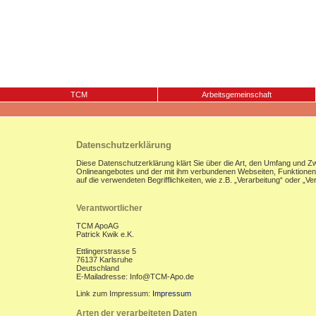
TCM
Arbeitsgemeinschaft
Datenschutzerklärung
Diese Datenschutzerklärung klärt Sie über die Art, den Umfang und 
Onlineangebotes und der mit ihm verbundenen Webseiten, Funktionen u
auf die verwendeten Begrifflichkeiten, wie z.B. „Verarbeitung“ oder „
Verantwortlicher
TCM ApoAG
Patrick Kwik e.K.
Ettlingerstrasse 5
76137 Karlsruhe
Deutschland
E-Mailadresse: Info@TCM-Apo.de
Link zum Impressum:
Impressum
Arten der verarbeiteten Daten