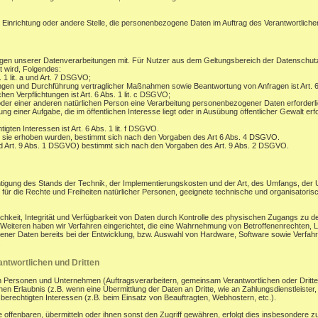
, Einrichtung oder andere Stelle, die personenbezogene Daten im Auftrag des Verantwortlichen
gen unserer Datenverarbeitungen mit. Für Nutzer aus dem Geltungsbereich der Datenschu
t wird, Folgendes:
. 1 lit. a und Art. 7 DSGVO;
ungen und Durchführung vertraglicher Maßnahmen sowie Beantwortung von Anfragen ist Art. 6
hen Verpflichtungen ist Art. 6 Abs. 1 lit. c DSGVO;
oder einer anderen natürlichen Person eine Verarbeitung personenbezogener Daten erforderli
 einer Aufgabe, die im öffentlichen Interesse liegt oder in Ausübung öffentlicher Gewalt erfo
gten Interessen ist Art. 6 Abs. 1 lit. f DSGVO.
 sie erhoben wurden, bestimmt sich nach den Vorgaben des Art 6 Abs. 4 DSGVO.
d Art. 9 Abs. 1 DSGVO) bestimmt sich nach den Vorgaben des Art. 9 Abs. 2 DSGVO.
tigung des Stands der Technik, der Implementierungskosten und der Art, des Umfangs, der
os für die Rechte und Freiheiten natürlicher Personen, geeignete technische und organisa
eit, Integrität und Verfügbarkeit von Daten durch Kontrolle des physischen Zugangs zu den
s Weiteren haben wir Verfahren eingerichtet, die eine Wahrnehmung von Betroffenenrechten
ener Daten bereits bei der Entwicklung, bzw. Auswahl von Hardware, Software sowie Verfa
.
ntwortlichen und Dritten
ersonen und Unternehmen (Auftragsverarbeitern, gemeinsam Verantwortlichen oder Dritten) o
en Erlaubnis (z.B. wenn eine Übermittlung der Daten an Dritte, wie an Zahlungsdienstleister, zu
r berechtigten Interessen (z.B. beim Einsatz von Beauftragten, Webhostern, etc.).
enbaren, übermitteln oder ihnen sonst den Zugriff gewähren, erfolgt dies insbesondere zu