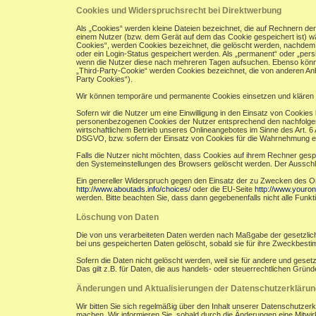
Cookies und Widerspruchsrecht bei Direktwerbung
Als „Cookies“ werden kleine Dateien bezeichnet, die auf Rechnern de
einem Nutzer (bzw. dem Gerät auf dem das Cookie gespeichert ist) w
Cookies“, werden Cookies bezeichnet, die gelöscht werden, nachdem e
oder ein Login-Status gespeichert werden. Als „permanent“ oder „per
wenn die Nutzer diese nach mehreren Tagen aufsuchen. Ebenso könne
„Third-Party-Cookie“ werden Cookies bezeichnet, die von anderen Anb
Party Cookies“).
Wir können temporäre und permanente Cookies einsetzen und klären 
Sofern wir die Nutzer um eine Einwilligung in den Einsatz von Cookies 
personenbezogenen Cookies der Nutzer entsprechend den nachfolgend
wirtschaftlichem Betrieb unseres Onlineangebotes im Sinne des Art. 6 A
DSGVO, bzw. sofern der Einsatz von Cookies für die Wahrnehmung einer A
Falls die Nutzer nicht möchten, dass Cookies auf ihrem Rechner gesp
den Systemeinstellungen des Browsers gelöscht werden. Der Aussch
Ein genereller Widerspruch gegen den Einsatz der zu Zwecken des Onli
http://www.aboutads.info/choices/
oder die EU-Seite
http://www.youron
werden. Bitte beachten Sie, dass dann gegebenenfalls nicht alle Fun
Löschung von Daten
Die von uns verarbeiteten Daten werden nach Maßgabe der gesetzlich
bei uns gespeicherten Daten gelöscht, sobald sie für ihre Zweckbest
Sofern die Daten nicht gelöscht werden, weil sie für andere und geset
Das gilt z.B. für Daten, die aus handels- oder steuerrechtlichen Gr
Änderungen und Aktualisierungen der Datenschutzerklärun
Wir bitten Sie sich regelmäßig über den Inhalt unserer Datenschutzer
machen. Wir informieren Sie, sobald durch die Änderungen eine Mitwirku