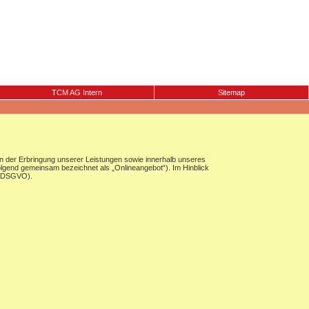
TCM AG Intern
Sitemap
 der Erbringung unserer Leistungen sowie innerhalb unseres
olgend gemeinsam bezeichnet als „Onlineangebot“). Im Hinblick
g (DSGVO).