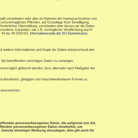
haft) verarbeiten oder dies im Rahmen der Inanspruchnahme von
r)vertraglichen Pflichten, auf Grundlage Ihrer Einwilligung,
forderlicher Übermittlung, verarbeiten oder lassen wir die Daten
sonderer Garantien, wie z.B. vertraglicher Verpflichtung durch
rt. 44 bis 49 DSGVO,
Informationsseite der EU-Kommission
).
auf weitere Informationen und Kopie der Daten entsprechend den
 Sie betreffenden unrichtigen Daten zu verlangen.
verzüglich gelöscht werden, bzw. alternativ nach Maßgabe der
 strukturierten, gängigen und maschinenlesbaren Format zu
 einzureichen.
etreffenden personenbezogenen Daten, die aufgrund von Art.
treffenden personenbezogenen Daten verarbeitet, um
Zwecke derartiger Werbung einzulegen; dies gilt auch für