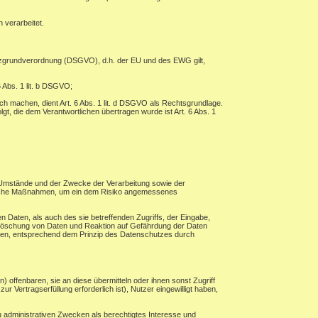
 verarbeitet.
tzgrundverordnung (DSGVO), d.h. der EU und des EWG gilt,
 Abs. 1 lit. b DSGVO;
ch machen, dient Art. 6 Abs. 1 lit. d DSGVO als Rechtsgrundlage.
lgt, die dem Verantwortlichen übertragen wurde ist Art. 6 Abs. 1
 Umstände und der Zwecke der Verarbeitung sowie der
torische Maßnahmen, um ein dem Risiko angemessenes
 Daten, als auch des sie betreffenden Zugriffs, der Eingabe,
, Löschung von Daten und Reaktion auf Gefährdung der Daten
hren, entsprechend dem Prinzip des Datenschutzes durch
ffenbaren, sie an diese übermitteln oder ihnen sonst Zugriff
r Vertragserfüllung erforderlich ist), Nutzer eingewilligt haben,
 administrativen Zwecken als berechtigtes Interesse und