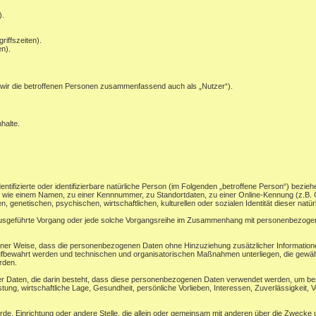
).
riffszeiten).
n).
wir die betroffenen Personen zusammenfassend auch als „Nutzer“).
halte.
ntifizierte oder identifizierbare natürliche Person (im Folgenden „betroffene Person“) beziehe
ung wie einem Namen, zu einer Kennnummer, zu Standortdaten, zu einer Online-Kennung (z.
, genetischen, psychischen, wirtschaftlichen, kulturellen oder sozialen Identität dieser natü
en ausgeführte Vorgang oder jede solche Vorgangsreihe im Zusammenhang mit personenbezogene
ner Weise, dass die personenbezogenen Daten ohne Hinzuziehung zusätzlicher Informatione
ufbewahrt werden und technischen und organisatorischen Maßnahmen unterliegen, die gewäh
erden.
ner Daten, die darin besteht, dass diese personenbezogenen Daten verwendet werden, um bes
ung, wirtschaftliche Lage, Gesundheit, persönliche Vorlieben, Interessen, Zuverlässigkeit, V
ehörde, Einrichtung oder andere Stelle, die allein oder gemeinsam mit anderen über die Zwec