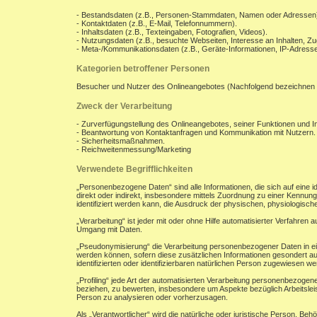
- Bestandsdaten (z.B., Personen-Stammdaten, Namen oder Adressen
- Kontaktdaten (z.B., E-Mail, Telefonnummern).
- Inhaltsdaten (z.B., Texteingaben, Fotografien, Videos).
- Nutzungsdaten (z.B., besuchte Webseiten, Interesse an Inhalten, Zug
- Meta-/Kommunikationsdaten (z.B., Geräte-Informationen, IP-Adresse
Kategorien betroffener Personen
Besucher und Nutzer des Onlineangebotes (Nachfolgend bezeichnen 
Zweck der Verarbeitung
- Zurverfügungstellung des Onlineangebotes, seiner Funktionen und In
- Beantwortung von Kontaktanfragen und Kommunikation mit Nutzern.
- Sicherheitsmaßnahmen.
- Reichweitenmessung/Marketing
Verwendete Begrifflichkeiten
„Personenbezogene Daten“ sind alle Informationen, die sich auf eine ide
direkt oder indirekt, insbesondere mittels Zuordnung zu einer Kenn
identifiziert werden kann, die Ausdruck der physischen, physiologischen
„Verarbeitung“ ist jeder mit oder ohne Hilfe automatisierter Verfahr
Umgang mit Daten.
„Pseudonymisierung“ die Verarbeitung personenbezogener Daten in ei
werden können, sofern diese zusätzlichen Informationen gesondert a
identifizierten oder identifizierbaren natürlichen Person zugewiesen w
„Profiling“ jede Art der automatisierten Verarbeitung personenbezoge
beziehen, zu bewerten, insbesondere um Aspekte bezüglich Arbeitsleist
Person zu analysieren oder vorherzusagen.
Als „Verantwortlicher“ wird die natürliche oder juristische Person, B