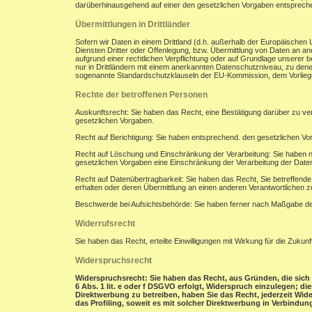
darüberhinausgehend auf einer den gesetzlichen Vorgaben entsprec
Übermittlungen in Drittländer
Sofern wir Daten in einem Drittland (d.h. außerhalb der Europäisch
Diensten Dritter oder Offenlegung, bzw. Übermittlung von Daten an and
aufgrund einer rechtlichen Verpflichtung oder auf Grundlage unserer be
nur in Drittländern mit einem anerkannten Datenschutzniveau, zu denen
sogenannte Standardschutzklauseln der EU-Kommission, dem Vorliegen
Rechte der betroffenen Personen
Auskunftsrecht: Sie haben das Recht, eine Bestätigung darüber zu ve
gesetzlichen Vorgaben.
Recht auf Berichtigung: Sie haben entsprechend. den gesetzlichen Vor
Recht auf Löschung und Einschränkung der Verarbeitung: Sie haben n
gesetzlichen Vorgaben eine Einschränkung der Verarbeitung der Date
Recht auf Datenübertragbarkeit: Sie haben das Recht, Sie betreffend
erhalten oder deren Übermittlung an einen anderen Verantwortlichen z
Beschwerde bei Aufsichtsbehörde: Sie haben ferner nach Maßgabe der
Widerrufsrecht
Sie haben das Recht, erteilte Einwilligungen mit Wirkung für die Zukunf
Widerspruchsrecht
Widerspruchsrecht: Sie haben das Recht, aus Gründen, die sich 
6 Abs. 1 lit. e oder f DSGVO erfolgt, Widerspruch einzulegen; d
Direktwerbung zu betreiben, haben Sie das Recht, jederzeit Wi
das Profiling, soweit es mit solcher Direktwerbung in Verbindung